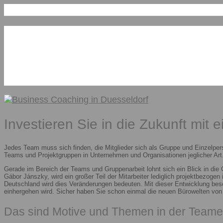
Investieren Sie in die Zukunft mit 
Jedes Team muss sich finden, die Mitglieder sich als Gruppe und Einzelper
Teams und Projektgruppen in Unternehmen und Organisationen jeglicher Art.
Gerade im Bereich der Teams und Gruppenarbeit lohnt sich ein Blick in die
Gábor Jánszky, wird ein großer Teil der Mitarbeiter lediglich projektbezoge
Deutschland wird dies Veränderungen bedeuten. Mit dieser Entwicklung besc
einhergehen wird. Sicher haben Sie schon einmal die neuen Bürowelten vo
Das sind Motive und Themen in der Teame