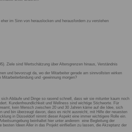
ist eher im Sinn von herauslocken und herausfordern zu verstehen
5). Ziele sind Wertschätzung über Altersgrenzen hinaus, Verständnis
men und bevorzugt da, wo der Mitarbeiter gerade am sinnvollsten wirken
n Mitarbeiterbindung und -gewinnung morgen?
 sich Abläufe und Dinge so rasend schnell, dass wir sie mitunter kaum noch
ert. Kundenfreundlichkeit und Wellness sind wichtige Stichworte. Für
reamt, kein Mensch zwischen 20 und 30 Jahren käme auf die Idee, sich
n und bin überzeugt davon, dass es nicht ausreicht, mit Hilfe der neuesten
lung in Düsseldorf nimmt dieser Aspekt eine immer wichtigere Rolle ein.
Arbeitsumgebung beinhaltet hier unter anderem eine Begleitung der
 besten Ideen Aller in das Projekt einfließen zu lassen, die Akzeptanz der