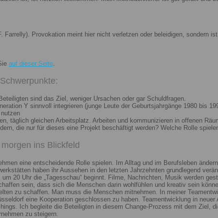
. Farrelly). Provokation meint hier nicht verletzen oder beleidigen, sondern 
Sie
auf dieser Seite
.
i Schwerpunkte:
eteiligten sind das Ziel, weniger Ursachen oder gar Schuldfragen.
ation Y sinnvoll integrieren (junge Leute der Geburtsjahrgänge 1980 bis 199
 nutzen
n, täglich gleichen Arbeitsplatz. Arbeiten und kommunizieren in offenen Räu
n, die nur für dieses eine Projekt beschäftigt werden? Welche Rolle spiele
morgen ins Blickfeld
nehmen eine entscheidende Rolle spielen. Im Alltag und im Berufsleben ändern
erkstätten haben ihr Aussehen in den letzten Jahrzehnten grundlegend veränd
um 20 Uhr die „Tagesschau“ beginnt. Filme, Nachrichten, Musik werden gest
chaffen sein, dass sich die Menschen darin wohlfühlen und kreativ sein könne
elten zu schaffen. Man muss die Menschen mitnehmen. In meiner Teamentwick
Düsseldorf eine Kooperation geschlossen zu haben. Teamentwicklung in neuer 
ngs. Ich begleite die Beteiligten in diesem Change-Prozess mit dem Ziel, die
rnehmen zu steigern.