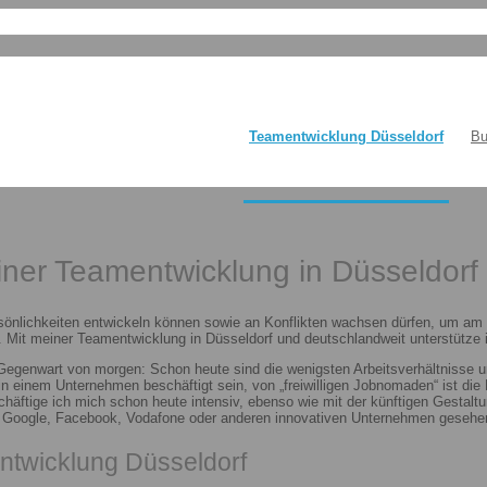
Teamentwicklung Düsseldorf
Bu
einer Teamentwicklung in Düsseldorf
sönlichkeiten entwickeln können sowie an Konflikten wachsen dürfen, um am E
 Mit meiner Teamentwicklung in Düsseldorf und deutschlandweit unterstütze i
 Gegenwart von morgen: Schon heute sind die wenigsten Arbeitsverhältnisse u
n in einem Unternehmen beschäftigt sein, von „freiwilligen Jobnomaden“ ist d
häftige ich mich schon heute intensiv, ebenso wie mit der künftigen Gestalt
n Google, Facebook, Vodafone oder anderen innovativen Unternehmen gesehen
ntwicklung Düsseldorf