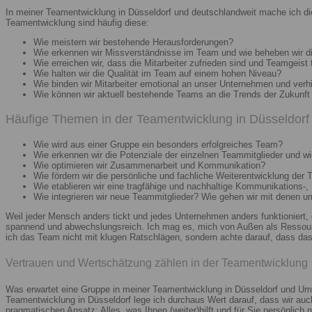
In meiner Teamentwicklung in Düsseldorf und deutschlandweit mache ich di
Teamentwicklung sind häufig diese:
Wie meistern wir bestehende Herausforderungen?
Wie erkennen wir Missverständnisse im Team und wie beheben wir d
Wie erreichen wir, dass die Mitarbeiter zufrieden sind und Teamgeist 
Wie halten wir die Qualität im Team auf einem hohen Niveau?
Wie binden wir Mitarbeiter emotional an unser Unternehmen und verh
Wie können wir aktuell bestehende Teams an die Trends der Zukunft 
Häufige Themen in der Teamentwicklung in Düsseldorf 
Wie wird aus einer Gruppe ein besonders erfolgreiches Team?
Wie erkennen wir die Potenziale der einzelnen Teammitglieder und wie
Wie optimieren wir Zusammenarbeit und Kommunikation?
Wie fördern wir die persönliche und fachliche Weiterentwicklung der 
Wie etablieren wir eine tragfähige und nachhaltige Kommunikations-,
Wie integrieren wir neue Teammitglieder? Wie gehen wir mit denen 
Weil jeder Mensch anders tickt und jedes Unternehmen anders funktioniert,
spannend und abwechslungsreich. Ich mag es, mich von Außen als Ressourc
ich das Team nicht mit klugen Ratschlägen, sondern achte darauf, dass das 
Vertrauen und Wertschätzung zählen in der Teamentwicklung
Was erwartet eine Gruppe in meiner Teamentwicklung in Düsseldorf und Umg
Teamentwicklung in Düsseldorf lege ich durchaus Wert darauf, dass wir au
pragmatischen Ansatz: Alles, was Ihnen (weiter)hilft und für Sie persönlich n