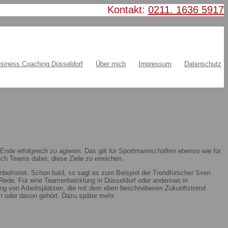
Kontakt:
0211. 1636 5917
siness Coaching Düsseldorf
Über mich
Impressum
Datenschutz
nde erfolgreich zu agieren. Das gilt für Sportmannschaften ebenso wie für
ch Teams dabei, diese Ziele zu erreichen.
nbefristet. Schon bald, so sagt es zum Beispiel der Trendforscher Sven
ie Rede. Für eine Teamentwicklung in Düsseldorf oder anderswo in
ung von Arbeitsplätzen, die mit dem eben beschriebenen Zukunftstrend
 oder davon gehört. Dazu später mehr.