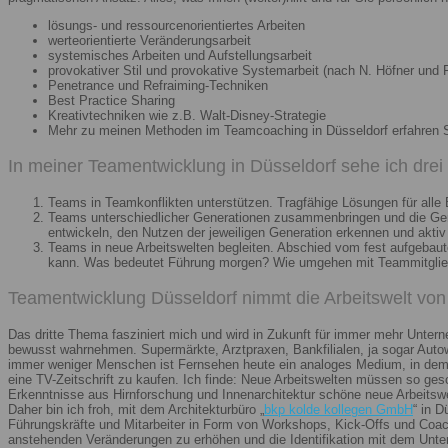
lösungs- und ressourcenorientiertes Arbeiten
werteorientierte Veränderungsarbeit
systemisches Arbeiten und Aufstellungsarbeit
provokativer Stil und provokative Systemarbeit (nach N. Höfner und F
Penetrance und Refraiming-Techniken
Best Practice Sharing
Kreativtechniken wie z.B. Walt-Disney-Strategie
Mehr zu meinen Methoden im Teamcoaching in Düsseldorf erfahren 
In meiner Teamentwicklung in Düsseldorf sehe ich dre
Teams in Teamkonflikten unterstützen. Tragfähige Lösungen für alle B
Teams unterschiedlicher Generationen zusammenbringen und die Gener
entwickeln, den Nutzen der jeweiligen Generation erkennen und aktiv
Teams in neue Arbeitswelten begleiten. Abschied vom fest aufgebaute
kann. Was bedeutet Führung morgen? Wie umgehen mit Teammitglieder
Teamentwicklung Düsseldorf nimmt die Arbeitswelt von 
Das dritte Thema fasziniert mich und wird in Zukunft für immer mehr Unter
bewusst wahrnehmen. Supermärkte, Arztpraxen, Bankfilialen, ja sogar Autow
immer weniger Menschen ist Fernsehen heute ein analoges Medium, in dem 
eine TV-Zeitschrift zu kaufen. Ich finde: Neue Arbeitswelten müssen so ges
Erkenntnisse aus Hirnforschung und Innenarchitektur schöne neue Arbeitsw
Daher bin ich froh, mit dem Architekturbüro „
bkp kolde kollegen GmbH
“ in 
Führungskräfte und Mitarbeiter in Form von Workshops, Kick-Offs und Coachi
anstehenden Veränderungen zu erhöhen und die Identifikation mit dem Unte