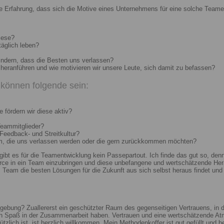
e Erfahrung, dass sich die Motive eines Unternehmens für eine solche Teame
iese?
täglich leben?
indern, dass die Besten uns verlassen?
heranführen und wie motivieren wir unsere Leute, sich damit zu befassen?
können folgende sein:
 fördern wir diese aktiv?
Teammitglieder?
 Feedback- und Streitkultur?
um, die uns verlassen werden oder die gern zurückkommen möchten?
 gibt es für die Teamentwicklung kein Passepartout. Ich finde das gut so, d
e in ein Team einzubringen und diese unbefangene und wertschätzende Hera
Team die besten Lösungen für die Zukunft aus sich selbst heraus findet und r
ebung? Zuallererst ein geschützter Raum des gegenseitigen Vertrauens, in de
ch Spaß in der Zusammenarbeit haben. Vertrauen und eine wertschätzende At
ützlich ist, ist herzlich willkommen. Mein Methodenkoffer ist gut gefüllt und 