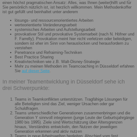
einen höchst pragmatischen Ansatz: Alles, was Ihnen (weiter)hilft und für
Sie persönlich nützlich ist, ist herzlich willkommen. Mein Methodenkoffer
ist gut gefüllt und beinhaltet unter anderem
lösungs- und ressourcenorientiertes Arbeiten
werteorientierte Veränderungsarbeit
systemisches Arbeiten und Aufstellungsarbeit
provokativer Stil und provokative Systemarbeit (nach N. Höfner und
F. Farrelly). Provokation meint hier nicht verletzen oder beleidigen,
sondern ist eher im Sinn von herauslocken und herausfordern zu
verstehen
Penetrance und Refraiming-Techniken
Best Practice Sharing
Kreativtechniken wie z.B. Walt-Disney-Strategie
Mehr zu meinen Methoden im Teamcoaching in Düsseldorf erfahren
Sie
auf dieser Seite
.
In meiner Teamentwicklung in Düsseldorf sehe ich
drei Schwerpunkte:
Teams in Teamkonflikten unterstützen. Tragfähige Lösungen für
alle Beteiligten sind das Ziel, weniger Ursachen oder gar
Schuldfragen.
Teams unterschiedlicher Generationen zusammenbringen und die
Generation Y sinnvoll integrieren (junge Leute der Geburtsjahrgänge
1980 bis 1995). Ziele sind Wertschätzung über Altersgrenzen
hinaus, Verständnis entwickeln, den Nutzen der jeweiligen
Generation erkennen und aktiv nutzen
Teams in neue Arbeitswelten begleiten. Abschied vom fest