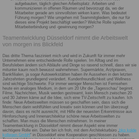
aufgebauten, täglich gleichen Arbeitsplatz. Arbeiten und
kommunizieren in offenen Räumen und bevorzugt da, wo der
Mitarbeiter gerade am sinnvollsten wirken kann. Was bedeutet
Führung morgen? Wie umgehen mit Teammitgliedern, die nur für
dieses eine Projekt beschäftigt werden? Welche Rolle spielen
Mitarbeiterbindung und -gewinnung morgen?
Teamentwicklung Düsseldorf nimmt die Arbeitswelt
von morgen ins Blickfeld
Das dritte Thema fasziniert mich und wird in Zukunft für immer mehr
Unternehmen eine entscheidende Rolle spielen. Im Alltag und im
Berufsleben ändern sich Abläufe und Dinge so rasend schnell, dass wir sie
mitunter kaum noch bewusst wahrnehmen. Supermärkte, Arztpraxen,
Bankfilialen, ja sogar Autowerkstätten haben ihr Aussehen in den letzten
Jahrzehnten grundlegend verändert. Kundenfreundlichkeit und Wellness
sind wichtige Stichworte. Für immer weniger Menschen ist Fernsehen
heute ein analoges Medium, in dem um 20 Uhr die „Tagesschau“ beginnt.
Filme, Nachrichten, Musik werden gestreamt, kein Mensch zwischen 20
und 30 Jahren käme auf die Idee, sich eine TV-Zeitschrift zu kaufen. Ich
finde: Neue Arbeitswelten müssen so geschaffen sein, dass sich die
Menschen darin wohlfühlen und kreativ sein können und bin überzeugt
davon, dass es nicht ausreicht, mit Hilfe der neuesten Erkenntnisse aus
Hirnforschung und Innenarchitektur schöne neue Arbeitswelten zu
schaffen. Man muss die Menschen mitnehmen. In meiner
Teamentwicklung in Düsseldorf nimmt dieser Aspekt eine immer
wichtigere Rolle ein. Daher bin ich froh, mit dem Architekturbüro „
bkp kolde
kollegen GmbH
“ in Düsseldorf eine Kooperation geschlossen zu haben.