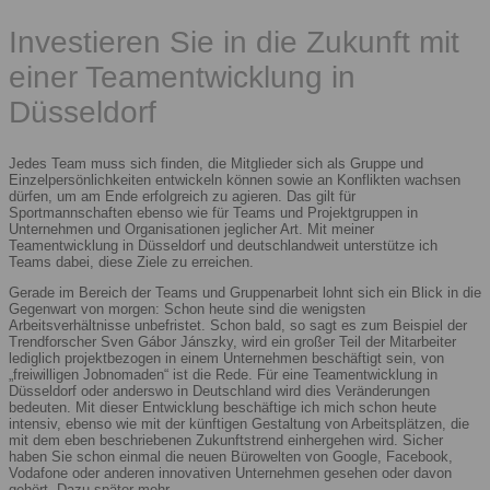
Investieren Sie in die Zukunft mit
einer Teamentwicklung in
Düsseldorf
Jedes Team muss sich finden, die Mitglieder sich als Gruppe und
Einzelpersönlichkeiten entwickeln können sowie an Konflikten wachsen
dürfen, um am Ende erfolgreich zu agieren. Das gilt für
Sportmannschaften ebenso wie für Teams und Projektgruppen in
Unternehmen und Organisationen jeglicher Art. Mit meiner
Teamentwicklung in Düsseldorf und deutschlandweit unterstütze ich
Teams dabei, diese Ziele zu erreichen.
Gerade im Bereich der Teams und Gruppenarbeit lohnt sich ein Blick in die
Gegenwart von morgen: Schon heute sind die wenigsten
Arbeitsverhältnisse unbefristet. Schon bald, so sagt es zum Beispiel der
Trendforscher Sven Gábor Jánszky, wird ein großer Teil der Mitarbeiter
lediglich projektbezogen in einem Unternehmen beschäftigt sein, von
„freiwilligen Jobnomaden“ ist die Rede. Für eine Teamentwicklung in
Düsseldorf oder anderswo in Deutschland wird dies Veränderungen
bedeuten. Mit dieser Entwicklung beschäftige ich mich schon heute
intensiv, ebenso wie mit der künftigen Gestaltung von Arbeitsplätzen, die
mit dem eben beschriebenen Zukunftstrend einhergehen wird. Sicher
haben Sie schon einmal die neuen Bürowelten von Google, Facebook,
Vodafone oder anderen innovativen Unternehmen gesehen oder davon
gehört. Dazu später mehr.