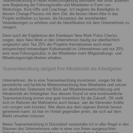
Teamentwicklung in neuer Arbeitsumgebung beinhaltet hier unter anderem
eine Begleitung der Führungskräfte und Mitarbeiter in Form von
Workshops, Kick-Offs und Coachings. Ich begleite die Beteiligten in
diesem Change-Prozess mit dem Ziel, die besten Ideen Aller in das
Projekt einfließen zu lassen, die Akzeptanz der anstehenden
Veränderungen zu erhöhen und die Identifikation mit dem Unternehmen zu
steigern.
Denn auch die Ergebnisse des Kienbaum New Work Pulse Checks
zeigen, dass New Work in den Unternehmen häufig nur oberflächlich
umgesetzt wird. Nur 25% der Projekte thematisieren auch einen
entsprechend notwendigen Kulturwandel im Unternehmen und nur 20%
eine neue Führungskultur, in der Mitarbeiter mehr Mitgestaltungs- und
Mitwirkungsmöglichkeiten erhalten.
Teamentwicklung steigert Ihre Attraktivität als Arbeitgeber
Unternehmen, die in eine Teamentwicklung investieren, sorgen für die
persönliche und fachliche Weiterentwicklung ihrer Mitarbeiter und setzen
ein deutliches Statement mit Blick auf Mitarbeiterwertschätzung und
Attraktivität als Arbeitgeber. Aus diesem Grund ist eine kontinuierliche
Teamentwicklung immer eine gute Investition für die Zukunft. Oft stellt
sich im Rahmen der Maßnahme auch heraus, wer die führenden Kräfte
von morgen sein könnten. Wer diese aus dem eigenen Betrieb heraus
generieren kann, ist klar im Vorteil gegenüber jenen, die sich auf dem
Markt umsehen müssen.
Meine Teamentwicklung in Düsseldorf veranstalte ich in aller Regel in den
Räumen des Unternehmens oder in einer von Ihnen ausgesuchten