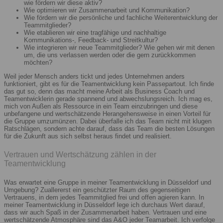
wie fördern wir diese aktiv?
Wie optimieren wir Zusammenarbeit und Kommunikation?
Wie fördern wir die persönliche und fachliche Weiterentwicklung der
Teammitglieder?
Wie etablieren wir eine tragfähige und nachhaltige
Kommunikations-, Feedback- und Streitkultur?
Wie integrieren wir neue Teammitglieder? Wie gehen wir mit denen
um, die uns verlassen werden oder die gern zurückkommen
möchten?
Weil jeder Mensch anders tickt und jedes Unternehmen anders
funktioniert, gibt es für die Teamentwicklung kein Passepartout. Ich finde
das gut so, denn das macht meine Arbeit als Business Coach und
Teamentwicklerin gerade spannend und abwechslungsreich. Ich mag es,
mich von Außen als Ressource in ein Team einzubringen und diese
unbefangene und wertschätzende Herangehensweise in einen Vorteil für
die Gruppe umzumünzen. Dabei überfalle ich das Team nicht mit klugen
Ratschlägen, sondern achte darauf, dass das Team die besten Lösungen
für die Zukunft aus sich selbst heraus findet und realisiert.
Vertrauen und Wertschätzung zählen in der
Teamentwicklung
Was erwartet eine Gruppe in meiner Teamentwicklung in Düsseldorf und
Umgebung? Zuallererst ein geschützter Raum des gegenseitigen
Vertrauens, in dem jedes Teammitglied frei und offen agieren kann. In
meiner Teamentwicklung in Düsseldorf lege ich durchaus Wert darauf,
dass wir auch Spaß in der Zusammenarbeit haben. Vertrauen und eine
wertschätzende Atmosphäre sind das A&O jeder Teamarbeit. Ich verfolge