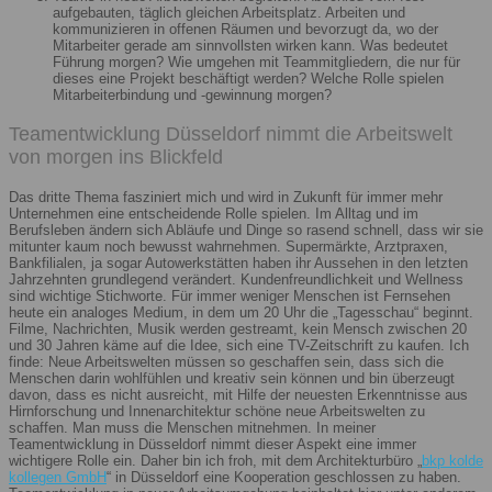
aufgebauten, täglich gleichen Arbeitsplatz. Arbeiten und
kommunizieren in offenen Räumen und bevorzugt da, wo der
Mitarbeiter gerade am sinnvollsten wirken kann. Was bedeutet
Führung morgen? Wie umgehen mit Teammitgliedern, die nur für
dieses eine Projekt beschäftigt werden? Welche Rolle spielen
Mitarbeiterbindung und -gewinnung morgen?
Teamentwicklung Düsseldorf nimmt die Arbeitswelt
von morgen ins Blickfeld
Das dritte Thema fasziniert mich und wird in Zukunft für immer mehr
Unternehmen eine entscheidende Rolle spielen. Im Alltag und im
Berufsleben ändern sich Abläufe und Dinge so rasend schnell, dass wir sie
mitunter kaum noch bewusst wahrnehmen. Supermärkte, Arztpraxen,
Bankfilialen, ja sogar Autowerkstätten haben ihr Aussehen in den letzten
Jahrzehnten grundlegend verändert. Kundenfreundlichkeit und Wellness
sind wichtige Stichworte. Für immer weniger Menschen ist Fernsehen
heute ein analoges Medium, in dem um 20 Uhr die „Tagesschau“ beginnt.
Filme, Nachrichten, Musik werden gestreamt, kein Mensch zwischen 20
und 30 Jahren käme auf die Idee, sich eine TV-Zeitschrift zu kaufen. Ich
finde: Neue Arbeitswelten müssen so geschaffen sein, dass sich die
Menschen darin wohlfühlen und kreativ sein können und bin überzeugt
davon, dass es nicht ausreicht, mit Hilfe der neuesten Erkenntnisse aus
Hirnforschung und Innenarchitektur schöne neue Arbeitswelten zu
schaffen. Man muss die Menschen mitnehmen. In meiner
Teamentwicklung in Düsseldorf nimmt dieser Aspekt eine immer
wichtigere Rolle ein. Daher bin ich froh, mit dem Architekturbüro „
bkp kolde
kollegen GmbH
“ in Düsseldorf eine Kooperation geschlossen zu haben.