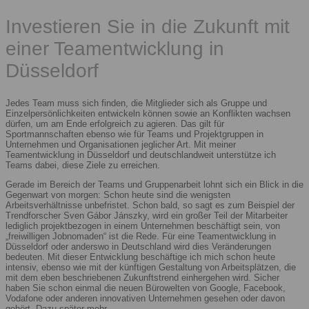
Investieren Sie in die Zukunft mit
einer Teamentwicklung in
Düsseldorf
Jedes Team muss sich finden, die Mitglieder sich als Gruppe und
Einzelpersönlichkeiten entwickeln können sowie an Konflikten wachsen
dürfen, um am Ende erfolgreich zu agieren. Das gilt für
Sportmannschaften ebenso wie für Teams und Projektgruppen in
Unternehmen und Organisationen jeglicher Art. Mit meiner
Teamentwicklung in Düsseldorf und deutschlandweit unterstütze ich
Teams dabei, diese Ziele zu erreichen.
Gerade im Bereich der Teams und Gruppenarbeit lohnt sich ein Blick in die
Gegenwart von morgen: Schon heute sind die wenigsten
Arbeitsverhältnisse unbefristet. Schon bald, so sagt es zum Beispiel der
Trendforscher Sven Gábor Jánszky, wird ein großer Teil der Mitarbeiter
lediglich projektbezogen in einem Unternehmen beschäftigt sein, von
„freiwilligen Jobnomaden“ ist die Rede. Für eine Teamentwicklung in
Düsseldorf oder anderswo in Deutschland wird dies Veränderungen
bedeuten. Mit dieser Entwicklung beschäftige ich mich schon heute
intensiv, ebenso wie mit der künftigen Gestaltung von Arbeitsplätzen, die
mit dem eben beschriebenen Zukunftstrend einhergehen wird. Sicher
haben Sie schon einmal die neuen Bürowelten von Google, Facebook,
Vodafone oder anderen innovativen Unternehmen gesehen oder davon
gehört. Dazu später mehr.