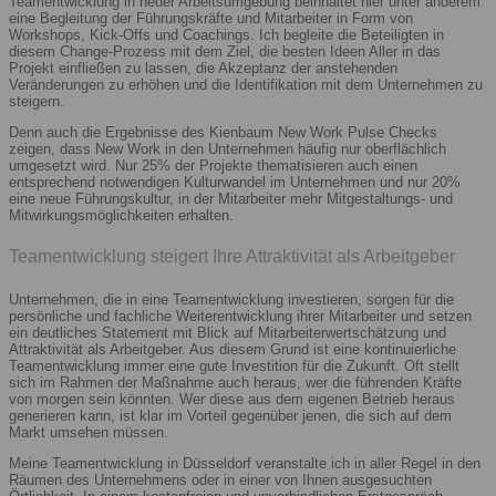
Teamentwicklung in neuer Arbeitsumgebung beinhaltet hier unter anderem
eine Begleitung der Führungskräfte und Mitarbeiter in Form von
Workshops, Kick-Offs und Coachings. Ich begleite die Beteiligten in
diesem Change-Prozess mit dem Ziel, die besten Ideen Aller in das
Projekt einfließen zu lassen, die Akzeptanz der anstehenden
Veränderungen zu erhöhen und die Identifikation mit dem Unternehmen zu
steigern.
Denn auch die Ergebnisse des Kienbaum New Work Pulse Checks
zeigen, dass New Work in den Unternehmen häufig nur oberflächlich
umgesetzt wird. Nur 25% der Projekte thematisieren auch einen
entsprechend notwendigen Kulturwandel im Unternehmen und nur 20%
eine neue Führungskultur, in der Mitarbeiter mehr Mitgestaltungs- und
Mitwirkungsmöglichkeiten erhalten.
Teamentwicklung steigert Ihre Attraktivität als Arbeitgeber
Unternehmen, die in eine Teamentwicklung investieren, sorgen für die
persönliche und fachliche Weiterentwicklung ihrer Mitarbeiter und setzen
ein deutliches Statement mit Blick auf Mitarbeiterwertschätzung und
Attraktivität als Arbeitgeber. Aus diesem Grund ist eine kontinuierliche
Teamentwicklung immer eine gute Investition für die Zukunft. Oft stellt
sich im Rahmen der Maßnahme auch heraus, wer die führenden Kräfte
von morgen sein könnten. Wer diese aus dem eigenen Betrieb heraus
generieren kann, ist klar im Vorteil gegenüber jenen, die sich auf dem
Markt umsehen müssen.
Meine Teamentwicklung in Düsseldorf veranstalte ich in aller Regel in den
Räumen des Unternehmens oder in einer von Ihnen ausgesuchten