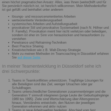
einen höchst pragmatischen Ansatz: Alles, was Ihnen (weiter)hilft und für
Sie persönlich nützlich ist, ist herzlich willkommen. Mein Methodenkoffer
ist gut gefüllt und beinhaltet unter anderem
lösungs- und ressourcenorientiertes Arbeiten
werteorientierte Veränderungsarbeit
systemisches Arbeiten und Aufstellungsarbeit
provokativer Stil und provokative Systemarbeit (nach N. Höfner und
F. Farrelly). Provokation meint hier nicht verletzen oder beleidigen,
sondern ist eher im Sinn von herauslocken und herausfordern zu
verstehen
Penetrance und Refraiming-Techniken
Best Practice Sharing
Kreativtechniken wie z.B. Walt-Disney-Strategie
Mehr zu meinen Methoden im Teamcoaching in Düsseldorf erfahren
Sie
auf dieser Seite
.
In meiner Teamentwicklung in Düsseldorf sehe ich
drei Schwerpunkte:
Teams in Teamkonflikten unterstützen. Tragfähige Lösungen für
alle Beteiligten sind das Ziel, weniger Ursachen oder gar
Schuldfragen.
Teams unterschiedlicher Generationen zusammenbringen und die
Generation Y sinnvoll integrieren (junge Leute der Geburtsjahrgänge
1980 bis 1995). Ziele sind Wertschätzung über Altersgrenzen
hinaus, Verständnis entwickeln, den Nutzen der jeweiligen
Generation erkennen und aktiv nutzen
Teams in neue Arbeitswelten begleiten. Abschied vom fest