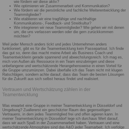
wie fördern wir diese aktiv?
Wie optimieren wir Zusammenarbeit und Kommunikation?
Wie fördern wir die persönliche und fachliche Weiterentwicklung der
Teammitglieder?
Wie etablieren wir eine tragfähige und nachhaltige
Kommunikations-, Feedback- und Streitkultur?
Wie integrieren wir neue Teammitglieder? Wie gehen wir mit denen
um, die uns verlassen werden oder die gern zurückkommen
möchten?
Weil jeder Mensch anders tickt und jedes Unternehmen anders
funktioniert, gibt es für die Teamentwicklung kein Passepartout. Ich finde
das gut so, denn das macht meine Arbeit als Business Coach und
Teamentwicklerin gerade spannend und abwechslungsreich. Ich mag es,
mich von Außen als Ressource in ein Team einzubringen und diese
unbefangene und wertschätzende Herangehensweise in einen Vorteil für
die Gruppe umzumünzen. Dabei überfalle ich das Team nicht mit klugen
Ratschlägen, sondern achte darauf, dass das Team die besten Lösungen
für die Zukunft aus sich selbst heraus findet und realisiert.
Vertrauen und Wertschätzung zählen in der
Teamentwicklung
Was erwartet eine Gruppe in meiner Teamentwicklung in Düsseldorf und
Umgebung? Zuallererst ein geschützter Raum des gegenseitigen
Vertrauens, in dem jedes Teammitglied frei und offen agieren kann. In
meiner Teamentwicklung in Düsseldorf lege ich durchaus Wert darauf,
dass wir auch Spaß in der Zusammenarbeit haben. Vertrauen und eine
wertschätzende Atmosphäre sind das A&O jeder Teamarbeit. Ich verfolge