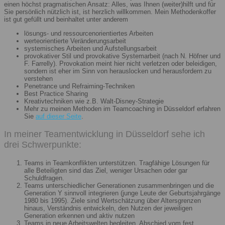
einen höchst pragmatischen Ansatz: Alles, was Ihnen (weiter)hilft und für
Sie persönlich nützlich ist, ist herzlich willkommen. Mein Methodenkoffer
ist gut gefüllt und beinhaltet unter anderem
lösungs- und ressourcenorientiertes Arbeiten
werteorientierte Veränderungsarbeit
systemisches Arbeiten und Aufstellungsarbeit
provokativer Stil und provokative Systemarbeit (nach N. Höfner und
F. Farrelly). Provokation meint hier nicht verletzen oder beleidigen,
sondern ist eher im Sinn von herauslocken und herausfordern zu
verstehen
Penetrance und Refraiming-Techniken
Best Practice Sharing
Kreativtechniken wie z.B. Walt-Disney-Strategie
Mehr zu meinen Methoden im Teamcoaching in Düsseldorf erfahren
Sie
auf dieser Seite
.
In meiner Teamentwicklung in Düsseldorf sehe ich
drei Schwerpunkte:
Teams in Teamkonflikten unterstützen. Tragfähige Lösungen für
alle Beteiligten sind das Ziel, weniger Ursachen oder gar
Schuldfragen.
Teams unterschiedlicher Generationen zusammenbringen und die
Generation Y sinnvoll integrieren (junge Leute der Geburtsjahrgänge
1980 bis 1995). Ziele sind Wertschätzung über Altersgrenzen
hinaus, Verständnis entwickeln, den Nutzen der jeweiligen
Generation erkennen und aktiv nutzen
Teams in neue Arbeitswelten begleiten. Abschied vom fest