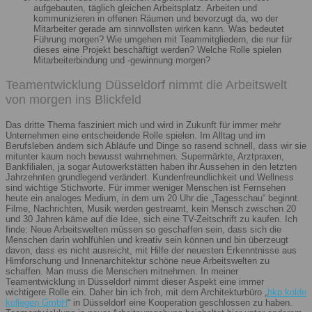
aufgebauten, täglich gleichen Arbeitsplatz. Arbeiten und
kommunizieren in offenen Räumen und bevorzugt da, wo der
Mitarbeiter gerade am sinnvollsten wirken kann. Was bedeutet
Führung morgen? Wie umgehen mit Teammitgliedern, die nur für
dieses eine Projekt beschäftigt werden? Welche Rolle spielen
Mitarbeiterbindung und -gewinnung morgen?
Teamentwicklung Düsseldorf nimmt die Arbeitswelt
von morgen ins Blickfeld
Das dritte Thema fasziniert mich und wird in Zukunft für immer mehr
Unternehmen eine entscheidende Rolle spielen. Im Alltag und im
Berufsleben ändern sich Abläufe und Dinge so rasend schnell, dass wir sie
mitunter kaum noch bewusst wahrnehmen. Supermärkte, Arztpraxen,
Bankfilialen, ja sogar Autowerkstätten haben ihr Aussehen in den letzten
Jahrzehnten grundlegend verändert. Kundenfreundlichkeit und Wellness
sind wichtige Stichworte. Für immer weniger Menschen ist Fernsehen
heute ein analoges Medium, in dem um 20 Uhr die „Tagesschau“ beginnt.
Filme, Nachrichten, Musik werden gestreamt, kein Mensch zwischen 20
und 30 Jahren käme auf die Idee, sich eine TV-Zeitschrift zu kaufen. Ich
finde: Neue Arbeitswelten müssen so geschaffen sein, dass sich die
Menschen darin wohlfühlen und kreativ sein können und bin überzeugt
davon, dass es nicht ausreicht, mit Hilfe der neuesten Erkenntnisse aus
Hirnforschung und Innenarchitektur schöne neue Arbeitswelten zu
schaffen. Man muss die Menschen mitnehmen. In meiner
Teamentwicklung in Düsseldorf nimmt dieser Aspekt eine immer
wichtigere Rolle ein. Daher bin ich froh, mit dem Architekturbüro „
bkp kolde
kollegen GmbH
“ in Düsseldorf eine Kooperation geschlossen zu haben.