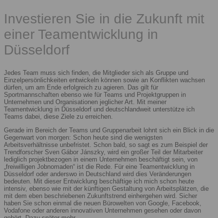
Investieren Sie in die Zukunft mit
einer Teamentwicklung in
Düsseldorf
Jedes Team muss sich finden, die Mitglieder sich als Gruppe und
Einzelpersönlichkeiten entwickeln können sowie an Konflikten wachsen
dürfen, um am Ende erfolgreich zu agieren. Das gilt für
Sportmannschaften ebenso wie für Teams und Projektgruppen in
Unternehmen und Organisationen jeglicher Art. Mit meiner
Teamentwicklung in Düsseldorf und deutschlandweit unterstütze ich
Teams dabei, diese Ziele zu erreichen.
Gerade im Bereich der Teams und Gruppenarbeit lohnt sich ein Blick in die
Gegenwart von morgen: Schon heute sind die wenigsten
Arbeitsverhältnisse unbefristet. Schon bald, so sagt es zum Beispiel der
Trendforscher Sven Gábor Jánszky, wird ein großer Teil der Mitarbeiter
lediglich projektbezogen in einem Unternehmen beschäftigt sein, von
„freiwilligen Jobnomaden“ ist die Rede. Für eine Teamentwicklung in
Düsseldorf oder anderswo in Deutschland wird dies Veränderungen
bedeuten. Mit dieser Entwicklung beschäftige ich mich schon heute
intensiv, ebenso wie mit der künftigen Gestaltung von Arbeitsplätzen, die
mit dem eben beschriebenen Zukunftstrend einhergehen wird. Sicher
haben Sie schon einmal die neuen Bürowelten von Google, Facebook,
Vodafone oder anderen innovativen Unternehmen gesehen oder davon
gehört. Dazu später mehr.