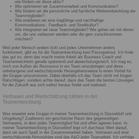
wie fördern wir diese aktiv?
Wie optimieren wir Zusammenarbeit und Kommunikation?
Wie fördern wir die persönliche und fachliche Weiterentwicklung der
Teammitglieder?
Wie etablieren wir eine tragfähige und nachhaltige
Kommunikations-, Feedback- und Streitkultur?
Wie integrieren wir neue Teammitglieder? Wie gehen wir mit denen
um, die uns verlassen werden oder die gern zurückkommen
möchten?
Weil jeder Mensch anders tickt und jedes Unternehmen anders
funktioniert, gibt es für die Teamentwicklung kein Passepartout. Ich finde
das gut so, denn das macht meine Arbeit als Business Coach und
Teamentwicklerin gerade spannend und abwechslungsreich. Ich mag es,
mich von Außen als Ressource in ein Team einzubringen und diese
unbefangene und wertschätzende Herangehensweise in einen Vorteil für
die Gruppe umzumünzen. Dabei überfalle ich das Team nicht mit klugen
Ratschlägen, sondern achte darauf, dass das Team die besten Lösungen
für die Zukunft aus sich selbst heraus findet und realisiert.
Vertrauen und Wertschätzung zählen in der
Teamentwicklung
Was erwartet eine Gruppe in meiner Teamentwicklung in Düsseldorf und
Umgebung? Zuallererst ein geschützter Raum des gegenseitigen
Vertrauens, in dem jedes Teammitglied frei und offen agieren kann. In
meiner Teamentwicklung in Düsseldorf lege ich durchaus Wert darauf,
dass wir auch Spaß in der Zusammenarbeit haben. Vertrauen und eine
wertschätzende Atmosphäre sind das A&O jeder Teamarbeit. Ich verfolge