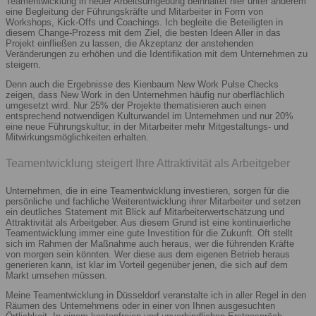
Teamentwicklung in neuer Arbeitsumgebung beinhaltet hier unter anderem
eine Begleitung der Führungskräfte und Mitarbeiter in Form von
Workshops, Kick-Offs und Coachings. Ich begleite die Beteiligten in
diesem Change-Prozess mit dem Ziel, die besten Ideen Aller in das
Projekt einfließen zu lassen, die Akzeptanz der anstehenden
Veränderungen zu erhöhen und die Identifikation mit dem Unternehmen zu
steigern.
Denn auch die Ergebnisse des Kienbaum New Work Pulse Checks
zeigen, dass New Work in den Unternehmen häufig nur oberflächlich
umgesetzt wird. Nur 25% der Projekte thematisieren auch einen
entsprechend notwendigen Kulturwandel im Unternehmen und nur 20%
eine neue Führungskultur, in der Mitarbeiter mehr Mitgestaltungs- und
Mitwirkungsmöglichkeiten erhalten.
Teamentwicklung steigert Ihre Attraktivität als Arbeitgeber
Unternehmen, die in eine Teamentwicklung investieren, sorgen für die
persönliche und fachliche Weiterentwicklung ihrer Mitarbeiter und setzen
ein deutliches Statement mit Blick auf Mitarbeiterwertschätzung und
Attraktivität als Arbeitgeber. Aus diesem Grund ist eine kontinuierliche
Teamentwicklung immer eine gute Investition für die Zukunft. Oft stellt
sich im Rahmen der Maßnahme auch heraus, wer die führenden Kräfte
von morgen sein könnten. Wer diese aus dem eigenen Betrieb heraus
generieren kann, ist klar im Vorteil gegenüber jenen, die sich auf dem
Markt umsehen müssen.
Meine Teamentwicklung in Düsseldorf veranstalte ich in aller Regel in den
Räumen des Unternehmens oder in einer von Ihnen ausgesuchten