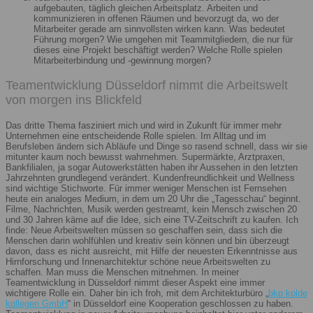
aufgebauten, täglich gleichen Arbeitsplatz. Arbeiten und
kommunizieren in offenen Räumen und bevorzugt da, wo der
Mitarbeiter gerade am sinnvollsten wirken kann. Was bedeutet
Führung morgen? Wie umgehen mit Teammitgliedern, die nur für
dieses eine Projekt beschäftigt werden? Welche Rolle spielen
Mitarbeiterbindung und -gewinnung morgen?
Teamentwicklung Düsseldorf nimmt die Arbeitswelt
von morgen ins Blickfeld
Das dritte Thema fasziniert mich und wird in Zukunft für immer mehr
Unternehmen eine entscheidende Rolle spielen. Im Alltag und im
Berufsleben ändern sich Abläufe und Dinge so rasend schnell, dass wir sie
mitunter kaum noch bewusst wahrnehmen. Supermärkte, Arztpraxen,
Bankfilialen, ja sogar Autowerkstätten haben ihr Aussehen in den letzten
Jahrzehnten grundlegend verändert. Kundenfreundlichkeit und Wellness
sind wichtige Stichworte. Für immer weniger Menschen ist Fernsehen
heute ein analoges Medium, in dem um 20 Uhr die „Tagesschau“ beginnt.
Filme, Nachrichten, Musik werden gestreamt, kein Mensch zwischen 20
und 30 Jahren käme auf die Idee, sich eine TV-Zeitschrift zu kaufen. Ich
finde: Neue Arbeitswelten müssen so geschaffen sein, dass sich die
Menschen darin wohlfühlen und kreativ sein können und bin überzeugt
davon, dass es nicht ausreicht, mit Hilfe der neuesten Erkenntnisse aus
Hirnforschung und Innenarchitektur schöne neue Arbeitswelten zu
schaffen. Man muss die Menschen mitnehmen. In meiner
Teamentwicklung in Düsseldorf nimmt dieser Aspekt eine immer
wichtigere Rolle ein. Daher bin ich froh, mit dem Architekturbüro „
bkp kolde
kollegen GmbH
“ in Düsseldorf eine Kooperation geschlossen zu haben.