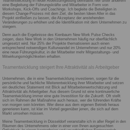
Teamentwicklung in neuer Arbeitsumgebung beinhaltet hier unter anderem
eine Begleitung der Führungskräfte und Mitarbeiter in Form von
Workshops, Kick-Offs und Coachings. Ich begleite die Beteiligten in
diesem Change-Prozess mit dem Ziel, die besten Ideen Aller in das
Projekt einfließen zu lassen, die Akzeptanz der anstehenden
Veränderungen zu erhöhen und die Identifikation mit dem Unternehmen zu
steigern.
Denn auch die Ergebnisse des Kienbaum New Work Pulse Checks
zeigen, dass New Work in den Unternehmen häufig nur oberflächlich
umgesetzt wird. Nur 25% der Projekte thematisieren auch einen
entsprechend notwendigen Kulturwandel im Unternehmen und nur 20%
eine neue Führungskultur, in der Mitarbeiter mehr Mitgestaltungs- und
Mitwirkungsmöglichkeiten erhalten.
Teamentwicklung steigert Ihre Attraktivität als Arbeitgeber
Unternehmen, die in eine Teamentwicklung investieren, sorgen für die
persönliche und fachliche Weiterentwicklung ihrer Mitarbeiter und setzen
ein deutliches Statement mit Blick auf Mitarbeiterwertschätzung und
Attraktivität als Arbeitgeber. Aus diesem Grund ist eine kontinuierliche
Teamentwicklung immer eine gute Investition für die Zukunft. Oft stellt
sich im Rahmen der Maßnahme auch heraus, wer die führenden Kräfte
von morgen sein könnten. Wer diese aus dem eigenen Betrieb heraus
generieren kann, ist klar im Vorteil gegenüber jenen, die sich auf dem
Markt umsehen müssen.
Meine Teamentwicklung in Düsseldorf veranstalte ich in aller Regel in den
Räumen des Unternehmens oder in einer von Ihnen ausgesuchten