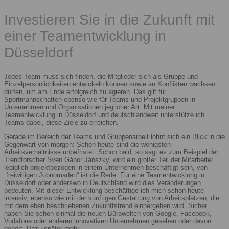
Investieren Sie in die Zukunft mit
einer Teamentwicklung in
Düsseldorf
Jedes Team muss sich finden, die Mitglieder sich als Gruppe und
Einzelpersönlichkeiten entwickeln können sowie an Konflikten wachsen
dürfen, um am Ende erfolgreich zu agieren. Das gilt für
Sportmannschaften ebenso wie für Teams und Projektgruppen in
Unternehmen und Organisationen jeglicher Art. Mit meiner
Teamentwicklung in Düsseldorf und deutschlandweit unterstütze ich
Teams dabei, diese Ziele zu erreichen.
Gerade im Bereich der Teams und Gruppenarbeit lohnt sich ein Blick in die
Gegenwart von morgen: Schon heute sind die wenigsten
Arbeitsverhältnisse unbefristet. Schon bald, so sagt es zum Beispiel der
Trendforscher Sven Gábor Jánszky, wird ein großer Teil der Mitarbeiter
lediglich projektbezogen in einem Unternehmen beschäftigt sein, von
„freiwilligen Jobnomaden“ ist die Rede. Für eine Teamentwicklung in
Düsseldorf oder anderswo in Deutschland wird dies Veränderungen
bedeuten. Mit dieser Entwicklung beschäftige ich mich schon heute
intensiv, ebenso wie mit der künftigen Gestaltung von Arbeitsplätzen, die
mit dem eben beschriebenen Zukunftstrend einhergehen wird. Sicher
haben Sie schon einmal die neuen Bürowelten von Google, Facebook,
Vodafone oder anderen innovativen Unternehmen gesehen oder davon
gehört. Dazu später mehr.