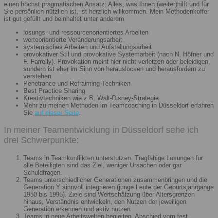
einen höchst pragmatischen Ansatz: Alles, was Ihnen (weiter)hilft und für
Sie persönlich nützlich ist, ist herzlich willkommen. Mein Methodenkoffer
ist gut gefüllt und beinhaltet unter anderem
lösungs- und ressourcenorientiertes Arbeiten
werteorientierte Veränderungsarbeit
systemisches Arbeiten und Aufstellungsarbeit
provokativer Stil und provokative Systemarbeit (nach N. Höfner und
F. Farrelly). Provokation meint hier nicht verletzen oder beleidigen,
sondern ist eher im Sinn von herauslocken und herausfordern zu
verstehen
Penetrance und Refraiming-Techniken
Best Practice Sharing
Kreativtechniken wie z.B. Walt-Disney-Strategie
Mehr zu meinen Methoden im Teamcoaching in Düsseldorf erfahren
Sie
auf dieser Seite
.
In meiner Teamentwicklung in Düsseldorf sehe ich
drei Schwerpunkte:
Teams in Teamkonflikten unterstützen. Tragfähige Lösungen für
alle Beteiligten sind das Ziel, weniger Ursachen oder gar
Schuldfragen.
Teams unterschiedlicher Generationen zusammenbringen und die
Generation Y sinnvoll integrieren (junge Leute der Geburtsjahrgänge
1980 bis 1995). Ziele sind Wertschätzung über Altersgrenzen
hinaus, Verständnis entwickeln, den Nutzen der jeweiligen
Generation erkennen und aktiv nutzen
Teams in neue Arbeitswelten begleiten. Abschied vom fest