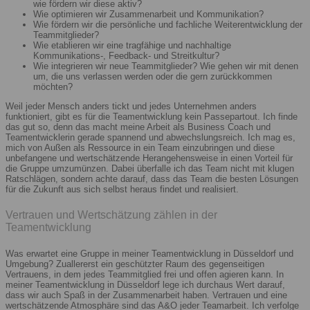
wie fördern wir diese aktiv?
Wie optimieren wir Zusammenarbeit und Kommunikation?
Wie fördern wir die persönliche und fachliche Weiterentwicklung der
Teammitglieder?
Wie etablieren wir eine tragfähige und nachhaltige
Kommunikations-, Feedback- und Streitkultur?
Wie integrieren wir neue Teammitglieder? Wie gehen wir mit denen
um, die uns verlassen werden oder die gern zurückkommen
möchten?
Weil jeder Mensch anders tickt und jedes Unternehmen anders
funktioniert, gibt es für die Teamentwicklung kein Passepartout. Ich finde
das gut so, denn das macht meine Arbeit als Business Coach und
Teamentwicklerin gerade spannend und abwechslungsreich. Ich mag es,
mich von Außen als Ressource in ein Team einzubringen und diese
unbefangene und wertschätzende Herangehensweise in einen Vorteil für
die Gruppe umzumünzen. Dabei überfalle ich das Team nicht mit klugen
Ratschlägen, sondern achte darauf, dass das Team die besten Lösungen
für die Zukunft aus sich selbst heraus findet und realisiert.
Vertrauen und Wertschätzung zählen in der
Teamentwicklung
Was erwartet eine Gruppe in meiner Teamentwicklung in Düsseldorf und
Umgebung? Zuallererst ein geschützter Raum des gegenseitigen
Vertrauens, in dem jedes Teammitglied frei und offen agieren kann. In
meiner Teamentwicklung in Düsseldorf lege ich durchaus Wert darauf,
dass wir auch Spaß in der Zusammenarbeit haben. Vertrauen und eine
wertschätzende Atmosphäre sind das A&O jeder Teamarbeit. Ich verfolge