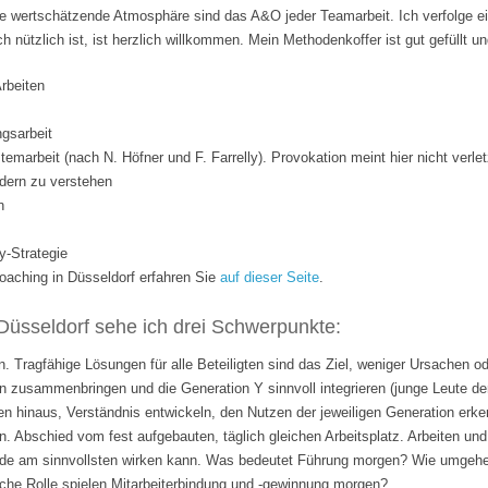
 wertschätzende Atmosphäre sind das A&O jeder Teamarbeit. Ich verfolge ei
ich nützlich ist, ist herzlich willkommen. Mein Methodenkoffer ist gut gefüllt 
Arbeiten
gsarbeit
temarbeit (nach N. Höfner und F. Farrelly). Provokation meint hier nicht verle
dern zu verstehen
n
y-Strategie
ching in Düsseldorf erfahren Sie
auf dieser Seite
.
Düsseldorf sehe ich drei Schwerpunkte:
. Tragfähige Lösungen für alle Beteiligten sind das Ziel, weniger Ursachen o
 zusammenbringen und die Generation Y sinnvoll integrieren (junge Leute de
n hinaus, Verständnis entwickeln, den Nutzen der jeweiligen Generation erk
n. Abschied vom fest aufgebauten, täglich gleichen Arbeitsplatz. Arbeiten 
rade am sinnvollsten wirken kann. Was bedeutet Führung morgen? Wie umgehen
lche Rolle spielen Mitarbeiterbindung und -gewinnung morgen?