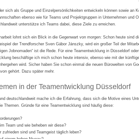
der sich als Gruppe und Einzelpersönlichkeiten entwickeln können sowie an 
tmannschaften ebenso wie für Teams und Projektgruppen in Unternehmen und Org
landweit unterstütze ich Teams dabei, diese Ziele zu erreichen.
beit lohnt sich ein Blick in die Gegenwart von morgen: Schon heute sind di
ispiel der Trendforscher Sven Gábor Jánszky, wird ein großer Teil der Mitarbe
lligen Jobnomaden“ ist die Rede. Für eine Teamentwicklung in Düsseldorf ode
klung beschäftige ich mich schon heute intensiv, ebenso wie mit der künftige
nhergehen wird. Sicher haben Sie schon einmal die neuen Bürowelten von Go
von gehört. Dazu später mehr.
emen in der Teamentwicklung Düsseldorf
und deutschlandweit mache ich die Erfahrung, dass sich die Motive eines Un
ie Themen. Gründe für eine Teamentwicklung sind häufig diese:
forderungen?
 im Team und wie beheben wir diese?
er zufrieden sind und Teamgeist täglich leben?
 auf einem hohen Niveau?