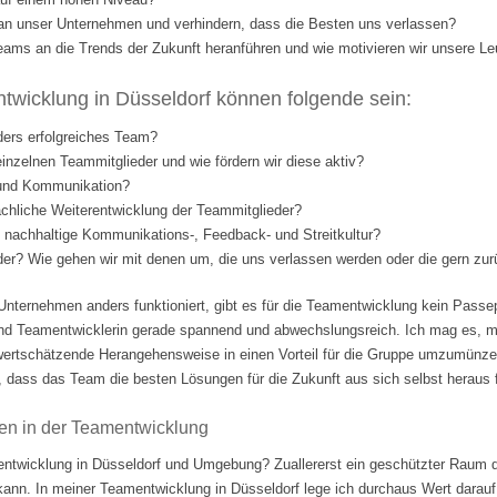
l an unser Unternehmen und verhindern, dass die Besten uns verlassen?
eams an die Trends der Zukunft heranführen und wie motivieren wir unsere Le
wicklung in Düsseldorf können folgende sein:
ders erfolgreiches Team?
einzelnen Teammitglieder und wie fördern wir diese aktiv?
 und Kommunikation?
fachliche Weiterentwicklung der Teammitglieder?
nd nachhaltige Kommunikations-, Feedback- und Streitkultur?
eder? Wie gehen wir mit denen um, die uns verlassen werden oder die gern 
Unternehmen anders funktioniert, gibt es für die Teamentwicklung kein Passep
nd Teamentwicklerin gerade spannend und abwechslungsreich. Ich mag es, m
ertschätzende Herangehensweise in einen Vorteil für die Gruppe umzumünzen.
 dass das Team die besten Lösungen für die Zukunft aus sich selbst heraus fi
en in der Teamentwicklung
ntwicklung in Düsseldorf und Umgebung? Zuallererst ein geschützter Raum d
 kann. In meiner Teamentwicklung in Düsseldorf lege ich durchaus Wert darauf