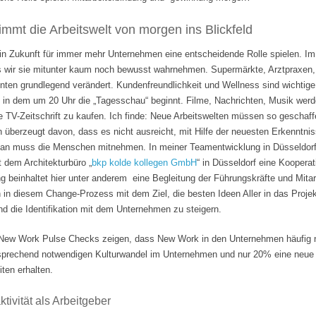
mmt die Arbeitswelt von morgen ins Blickfeld
 in Zukunft für immer mehr Unternehmen eine entscheidende Rolle spielen. Im
s wir sie mitunter kaum noch bewusst wahrnehmen. Supermärkte, Arztpraxen, B
hnten grundlegend verändert. Kundenfreundlichkeit und Wellness sind wichti
 in dem um 20 Uhr die „Tagesschau“ beginnt. Filme, Nachrichten, Musik wer
e TV-Zeitschrift zu kaufen. Ich finde: Neue Arbeitswelten müssen so geschaf
n überzeugt davon, dass es nicht ausreicht, mit Hilfe der neuesten Erkenntni
Man muss die Menschen mitnehmen. In meiner Teamentwicklung in Düsseldorf
it dem Architekturbüro „
bkp kolde kollegen GmbH
“ in Düsseldorf eine Koopera
 beinhaltet hier unter anderem eine Begleitung der Führungskräfte und Mita
n in diesem Change-Prozess mit dem Ziel, die besten Ideen Aller in das Projek
 die Identifikation mit dem Unternehmen zu steigern.
ew Work Pulse Checks zeigen, dass New Work in den Unternehmen häufig nu
tsprechend notwendigen Kulturwandel im Unternehmen und nur 20% eine neue F
ten erhalten.
tivität als Arbeitgeber