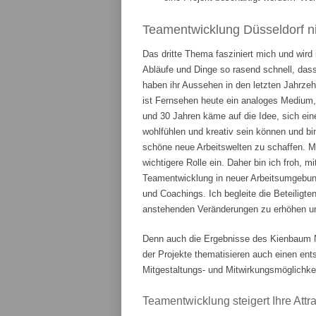
Teamentwicklung Düsseldorf ni
Das dritte Thema fasziniert mich und wird
Abläufe und Dinge so rasend schnell, das
haben ihr Aussehen in den letzten Jahrze
ist Fernsehen heute ein analoges Medium,
und 30 Jahren käme auf die Idee, sich ein
wohlfühlen und kreativ sein können und bi
schöne neue Arbeitswelten zu schaffen. 
wichtigere Rolle ein. Daher bin ich froh, m
Teamentwicklung in neuer Arbeitsumgebung
und Coachings. Ich begleite die Beteiligte
anstehenden Veränderungen zu erhöhen und
Denn auch die Ergebnisse des Kienbaum N
der Projekte thematisieren auch einen en
Mitgestaltungs- und Mitwirkungsmöglichkei
Teamentwicklung steigert Ihre Attrak