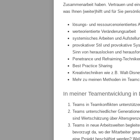
Zusammenarbeit haben. Vertrauen und eine
was Ihnen (weiter)hilft und für Sie persönl
lösungs- und ressourcenorientiertes 
werteorientierte Veränderungsarbeit
systemisches Arbeiten und Aufstellun
provokativer Stil und provokative Sys
Sinn von herauslocken und herausfor
Penetrance und Refraiming-Technike
Best Practice Sharing
Kreativtechniken wie z.B. Walt-Disne
Mehr zu meinen Methoden im Teamcoa
In meiner Teamentwicklung in 
Teams in Teamkonflikten unterstützen
Teams unterschiedlicher Generationen
sind Wertschätzung über Altersgrenze
Teams in neue Arbeitswelten begleite
bevorzugt da, wo der Mitarbeiter ge
eine Projekt beschäftigt werden? We