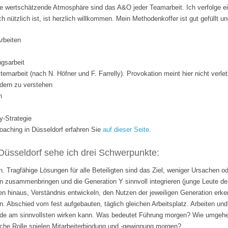
 wertschätzende Atmosphäre sind das A&O jeder Teamarbeit. Ich verfolge ei
ich nützlich ist, ist herzlich willkommen. Mein Methodenkoffer ist gut gefüllt 
Arbeiten
gsarbeit
temarbeit (nach N. Höfner und F. Farrelly). Provokation meint hier nicht verle
dern zu verstehen
n
y-Strategie
ching in Düsseldorf erfahren Sie
auf dieser Seite
.
Düsseldorf sehe ich drei Schwerpunkte:
. Tragfähige Lösungen für alle Beteiligten sind das Ziel, weniger Ursachen o
 zusammenbringen und die Generation Y sinnvoll integrieren (junge Leute de
n hinaus, Verständnis entwickeln, den Nutzen der jeweiligen Generation erk
n. Abschied vom fest aufgebauten, täglich gleichen Arbeitsplatz. Arbeiten 
rade am sinnvollsten wirken kann. Was bedeutet Führung morgen? Wie umgehen
lche Rolle spielen Mitarbeiterbindung und -gewinnung morgen?