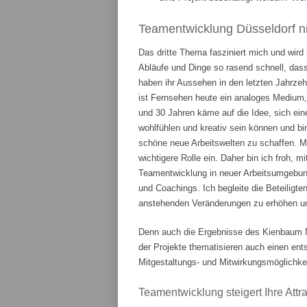
Teamentwicklung Düsseldorf ni
Das dritte Thema fasziniert mich und wird
Abläufe und Dinge so rasend schnell, das
haben ihr Aussehen in den letzten Jahrze
ist Fernsehen heute ein analoges Medium,
und 30 Jahren käme auf die Idee, sich ein
wohlfühlen und kreativ sein können und bi
schöne neue Arbeitswelten zu schaffen. 
wichtigere Rolle ein. Daher bin ich froh, m
Teamentwicklung in neuer Arbeitsumgebung
und Coachings. Ich begleite die Beteiligte
anstehenden Veränderungen zu erhöhen und
Denn auch die Ergebnisse des Kienbaum N
der Projekte thematisieren auch einen en
Mitgestaltungs- und Mitwirkungsmöglichkei
Teamentwicklung steigert Ihre Attrak