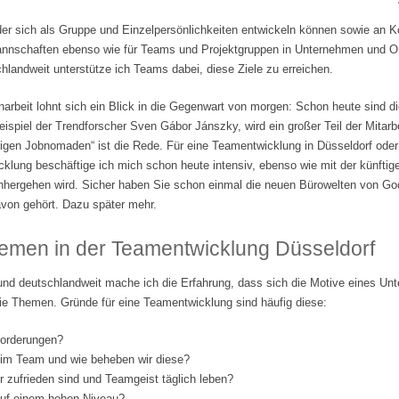
der sich als Gruppe und Einzelpersönlichkeiten entwickeln können sowie an 
tmannschaften ebenso wie für Teams und Projektgruppen in Unternehmen und Org
landweit unterstütze ich Teams dabei, diese Ziele zu erreichen.
beit lohnt sich ein Blick in die Gegenwart von morgen: Schon heute sind di
ispiel der Trendforscher Sven Gábor Jánszky, wird ein großer Teil der Mitarbe
lligen Jobnomaden“ ist die Rede. Für eine Teamentwicklung in Düsseldorf ode
klung beschäftige ich mich schon heute intensiv, ebenso wie mit der künftige
nhergehen wird. Sicher haben Sie schon einmal die neuen Bürowelten von Go
von gehört. Dazu später mehr.
emen in der Teamentwicklung Düsseldorf
und deutschlandweit mache ich die Erfahrung, dass sich die Motive eines Un
ie Themen. Gründe für eine Teamentwicklung sind häufig diese:
forderungen?
 im Team und wie beheben wir diese?
er zufrieden sind und Teamgeist täglich leben?
 auf einem hohen Niveau?