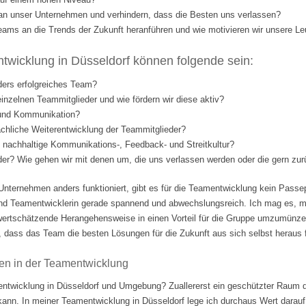
l an unser Unternehmen und verhindern, dass die Besten uns verlassen?
eams an die Trends der Zukunft heranführen und wie motivieren wir unsere Le
wicklung in Düsseldorf können folgende sein:
ders erfolgreiches Team?
einzelnen Teammitglieder und wie fördern wir diese aktiv?
 und Kommunikation?
fachliche Weiterentwicklung der Teammitglieder?
nd nachhaltige Kommunikations-, Feedback- und Streitkultur?
eder? Wie gehen wir mit denen um, die uns verlassen werden oder die gern 
Unternehmen anders funktioniert, gibt es für die Teamentwicklung kein Passep
nd Teamentwicklerin gerade spannend und abwechslungsreich. Ich mag es, m
ertschätzende Herangehensweise in einen Vorteil für die Gruppe umzumünzen.
 dass das Team die besten Lösungen für die Zukunft aus sich selbst heraus fi
en in der Teamentwicklung
ntwicklung in Düsseldorf und Umgebung? Zuallererst ein geschützter Raum d
 kann. In meiner Teamentwicklung in Düsseldorf lege ich durchaus Wert darauf