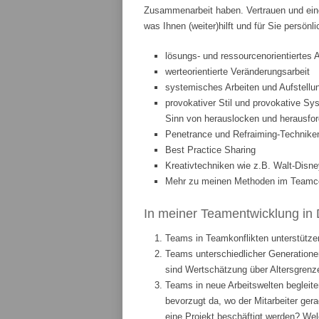
Zusammenarbeit haben. Vertrauen und eine
was Ihnen (weiter)hilft und für Sie persönl
lösungs- und ressourcenorientiertes 
werteorientierte Veränderungsarbeit
systemisches Arbeiten und Aufstellun
provokativer Stil und provokative Sys
Sinn von herauslocken und herausfor
Penetrance und Refraiming-Technike
Best Practice Sharing
Kreativtechniken wie z.B. Walt-Disne
Mehr zu meinen Methoden im Teamcoa
In meiner Teamentwicklung in 
Teams in Teamkonflikten unterstützen
Teams unterschiedlicher Generationen
sind Wertschätzung über Altersgrenze
Teams in neue Arbeitswelten begleite
bevorzugt da, wo der Mitarbeiter ge
eine Projekt beschäftigt werden? We