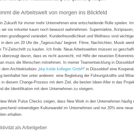
mmt die Arbeitswelt von morgen ins Blickfeld
 in Zukunft für immer mehr Unternehmen eine entscheidende Rolle spielen. Im
s wir sie mitunter kaum noch bewusst wahrnehmen. Supermärkte, Arztpraxen, B
hnten grundlegend verändert. Kundenfreundlichkeit und Wellness sind wichti
 in dem um 20 Uhr die „Tagesschau“ beginnt. Filme, Nachrichten, Musik wer
e TV-Zeitschrift zu kaufen. Ich finde: Neue Arbeitswelten müssen so geschaf
n überzeugt davon, dass es nicht ausreicht, mit Hilfe der neuesten Erkenntni
Man muss die Menschen mitnehmen. In meiner Teamentwicklung in Düsseldorf
it dem Architekturbüro „
bkp kolde kollegen GmbH
“ in Düsseldorf eine Koopera
 beinhaltet hier unter anderem eine Begleitung der Führungskräfte und Mita
n in diesem Change-Prozess mit dem Ziel, die besten Ideen Aller in das Projek
 die Identifikation mit dem Unternehmen zu steigern.
ew Work Pulse Checks zeigen, dass New Work in den Unternehmen häufig nu
tsprechend notwendigen Kulturwandel im Unternehmen und nur 20% eine neue F
ten erhalten.
tivität als Arbeitgeber