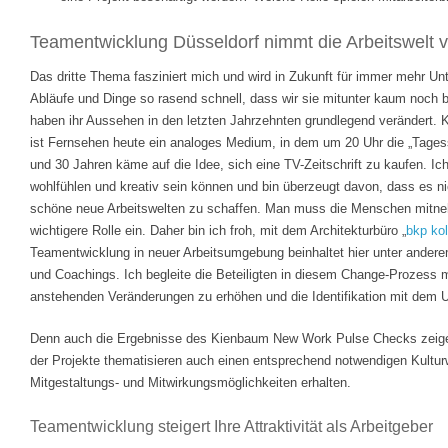
Teamentwicklung Düsseldorf nimmt die Arbeitswelt v
Das dritte Thema fasziniert mich und wird in Zukunft für immer mehr Un
Abläufe und Dinge so rasend schnell, dass wir sie mitunter kaum noch 
haben ihr Aussehen in den letzten Jahrzehnten grundlegend verändert. 
ist Fernsehen heute ein analoges Medium, in dem um 20 Uhr die „Tages
und 30 Jahren käme auf die Idee, sich eine TV-Zeitschrift zu kaufen. I
wohlfühlen und kreativ sein können und bin überzeugt davon, dass es ni
schöne neue Arbeitswelten zu schaffen. Man muss die Menschen mitne
wichtigere Rolle ein. Daher bin ich froh, mit dem Architekturbüro „
bkp ko
Teamentwicklung in neuer Arbeitsumgebung beinhaltet hier unter andere
und Coachings. Ich begleite die Beteiligten in diesem Change-Prozess mi
anstehenden Veränderungen zu erhöhen und die Identifikation mit dem 
Denn auch die Ergebnisse des Kienbaum New Work Pulse Checks zeigen
der Projekte thematisieren auch einen entsprechend notwendigen Kultur
Mitgestaltungs- und Mitwirkungsmöglichkeiten erhalten.
Teamentwicklung steigert Ihre Attraktivität als Arbeitgeber