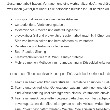
Zusammenarbeit haben. Vertrauen und eine wertschätzende Atmosphäre s
was Ihnen (weiter)hilft und für Sie persönlich nützlich ist, ist herzlich 
lösungs- und ressourcenorientiertes Arbeiten
werteorientierte Veränderungsarbeit
systemisches Arbeiten und Aufstellungsarbeit
provokativer Stil und provokative Systemarbeit (nach N. Höfner und 
Sinn von herauslocken und herausfordern zu verstehen
Penetrance und Refraiming-Techniken
Best Practice Sharing
Kreativtechniken wie z.B. Walt-Disney-Strategie
Mehr zu meinen Methoden im Teamcoaching in Düsseldorf erfahre
In meiner Teamentwicklung in Düsseldorf sehe ich d
Teams in Teamkonflikten unterstützen. Tragfähige Lösungen für all
Teams unterschiedlicher Generationen zusammenbringen und die Gen
sind Wertschätzung über Altersgrenzen hinaus, Verständnis entwic
Teams in neue Arbeitswelten begleiten. Abschied vom fest aufgeba
bevorzugt da, wo der Mitarbeiter gerade am sinnvollsten wirken k
eine Projekt beschäftigt werden? Welche Rolle spielen Mitarbeite