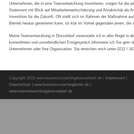
Unternehmen, die in eine Teamentwicklung investieren, sorgen für die pe
Statement mit Blick auf Mitarbeiterwertschätzung und Attraktivität als 
Investition für die Zukunft. Oft stellt sich im Rahmen der Maßnahme a
Betrieb heraus generieren kann, ist klar im Vorteil gegenüber jenen, d
Meine Teamentwicklung in Düsseldorf veranstalte ich in aller Regel in
kostenfreien und unverbindlichen Erstgespräch informiere ich Sie gern ü
Unternehmen oder Ihre Organisation. Sie erreichen mich unter 0211 / 16
Copyright 2015 www.businesscoachingduesseldorf.de /
Impressum
|
Datenschutz
|
www.businesscoachingberlin.de
|
www.teamentwicklungduesseldorf.de