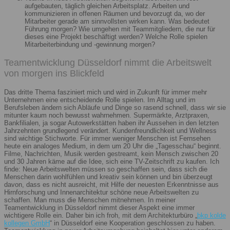
aufgebauten, täglich gleichen Arbeitsplatz. Arbeiten und
kommunizieren in offenen Räumen und bevorzugt da, wo der
Mitarbeiter gerade am sinnvollsten wirken kann. Was bedeutet
Führung morgen? Wie umgehen mit Teammitgliedern, die nur für
dieses eine Projekt beschäftigt werden? Welche Rolle spielen
Mitarbeiterbindung und -gewinnung morgen?
Teamentwicklung Düsseldorf nimmt die Arbeitswelt
von morgen ins Blickfeld
Das dritte Thema fasziniert mich und wird in Zukunft für immer mehr
Unternehmen eine entscheidende Rolle spielen. Im Alltag und im
Berufsleben ändern sich Abläufe und Dinge so rasend schnell, dass wir sie
mitunter kaum noch bewusst wahrnehmen. Supermärkte, Arztpraxen,
Bankfilialen, ja sogar Autowerkstätten haben ihr Aussehen in den letzten
Jahrzehnten grundlegend verändert. Kundenfreundlichkeit und Wellness
sind wichtige Stichworte. Für immer weniger Menschen ist Fernsehen
heute ein analoges Medium, in dem um 20 Uhr die „Tagesschau“ beginnt.
Filme, Nachrichten, Musik werden gestreamt, kein Mensch zwischen 20
und 30 Jahren käme auf die Idee, sich eine TV-Zeitschrift zu kaufen. Ich
finde: Neue Arbeitswelten müssen so geschaffen sein, dass sich die
Menschen darin wohlfühlen und kreativ sein können und bin überzeugt
davon, dass es nicht ausreicht, mit Hilfe der neuesten Erkenntnisse aus
Hirnforschung und Innenarchitektur schöne neue Arbeitswelten zu
schaffen. Man muss die Menschen mitnehmen. In meiner
Teamentwicklung in Düsseldorf nimmt dieser Aspekt eine immer
wichtigere Rolle ein. Daher bin ich froh, mit dem Architekturbüro „
bkp kolde
kollegen GmbH
“ in Düsseldorf eine Kooperation geschlossen zu haben.