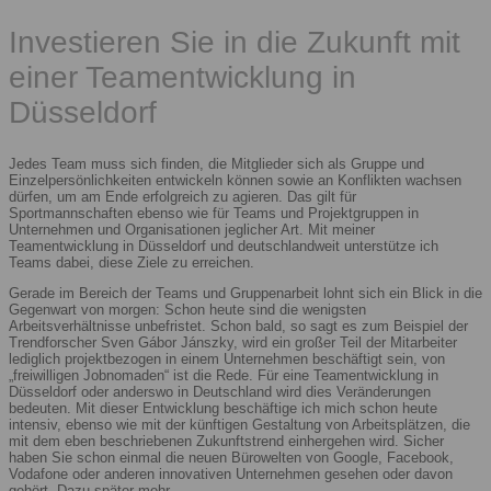
Investieren Sie in die Zukunft mit
einer Teamentwicklung in
Düsseldorf
Jedes Team muss sich finden, die Mitglieder sich als Gruppe und
Einzelpersönlichkeiten entwickeln können sowie an Konflikten wachsen
dürfen, um am Ende erfolgreich zu agieren. Das gilt für
Sportmannschaften ebenso wie für Teams und Projektgruppen in
Unternehmen und Organisationen jeglicher Art. Mit meiner
Teamentwicklung in Düsseldorf und deutschlandweit unterstütze ich
Teams dabei, diese Ziele zu erreichen.
Gerade im Bereich der Teams und Gruppenarbeit lohnt sich ein Blick in die
Gegenwart von morgen: Schon heute sind die wenigsten
Arbeitsverhältnisse unbefristet. Schon bald, so sagt es zum Beispiel der
Trendforscher Sven Gábor Jánszky, wird ein großer Teil der Mitarbeiter
lediglich projektbezogen in einem Unternehmen beschäftigt sein, von
„freiwilligen Jobnomaden“ ist die Rede. Für eine Teamentwicklung in
Düsseldorf oder anderswo in Deutschland wird dies Veränderungen
bedeuten. Mit dieser Entwicklung beschäftige ich mich schon heute
intensiv, ebenso wie mit der künftigen Gestaltung von Arbeitsplätzen, die
mit dem eben beschriebenen Zukunftstrend einhergehen wird. Sicher
haben Sie schon einmal die neuen Bürowelten von Google, Facebook,
Vodafone oder anderen innovativen Unternehmen gesehen oder davon
gehört. Dazu später mehr.