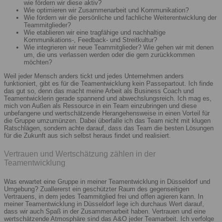
wie fördern wir diese aktiv?
Wie optimieren wir Zusammenarbeit und Kommunikation?
Wie fördern wir die persönliche und fachliche Weiterentwicklung der
Teammitglieder?
Wie etablieren wir eine tragfähige und nachhaltige
Kommunikations-, Feedback- und Streitkultur?
Wie integrieren wir neue Teammitglieder? Wie gehen wir mit denen
um, die uns verlassen werden oder die gern zurückkommen
möchten?
Weil jeder Mensch anders tickt und jedes Unternehmen anders
funktioniert, gibt es für die Teamentwicklung kein Passepartout. Ich finde
das gut so, denn das macht meine Arbeit als Business Coach und
Teamentwicklerin gerade spannend und abwechslungsreich. Ich mag es,
mich von Außen als Ressource in ein Team einzubringen und diese
unbefangene und wertschätzende Herangehensweise in einen Vorteil für
die Gruppe umzumünzen. Dabei überfalle ich das Team nicht mit klugen
Ratschlägen, sondern achte darauf, dass das Team die besten Lösungen
für die Zukunft aus sich selbst heraus findet und realisiert.
Vertrauen und Wertschätzung zählen in der
Teamentwicklung
Was erwartet eine Gruppe in meiner Teamentwicklung in Düsseldorf und
Umgebung? Zuallererst ein geschützter Raum des gegenseitigen
Vertrauens, in dem jedes Teammitglied frei und offen agieren kann. In
meiner Teamentwicklung in Düsseldorf lege ich durchaus Wert darauf,
dass wir auch Spaß in der Zusammenarbeit haben. Vertrauen und eine
wertschätzende Atmosphäre sind das A&O jeder Teamarbeit. Ich verfolge