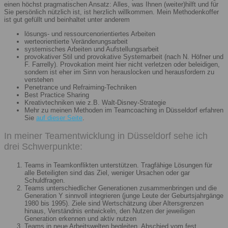
einen höchst pragmatischen Ansatz: Alles, was Ihnen (weiter)hilft und für
Sie persönlich nützlich ist, ist herzlich willkommen. Mein Methodenkoffer
ist gut gefüllt und beinhaltet unter anderem
lösungs- und ressourcenorientiertes Arbeiten
werteorientierte Veränderungsarbeit
systemisches Arbeiten und Aufstellungsarbeit
provokativer Stil und provokative Systemarbeit (nach N. Höfner und
F. Farrelly). Provokation meint hier nicht verletzen oder beleidigen,
sondern ist eher im Sinn von herauslocken und herausfordern zu
verstehen
Penetrance und Refraiming-Techniken
Best Practice Sharing
Kreativtechniken wie z.B. Walt-Disney-Strategie
Mehr zu meinen Methoden im Teamcoaching in Düsseldorf erfahren
Sie
auf dieser Seite
.
In meiner Teamentwicklung in Düsseldorf sehe ich
drei Schwerpunkte:
Teams in Teamkonflikten unterstützen. Tragfähige Lösungen für
alle Beteiligten sind das Ziel, weniger Ursachen oder gar
Schuldfragen.
Teams unterschiedlicher Generationen zusammenbringen und die
Generation Y sinnvoll integrieren (junge Leute der Geburtsjahrgänge
1980 bis 1995). Ziele sind Wertschätzung über Altersgrenzen
hinaus, Verständnis entwickeln, den Nutzen der jeweiligen
Generation erkennen und aktiv nutzen
Teams in neue Arbeitswelten begleiten. Abschied vom fest