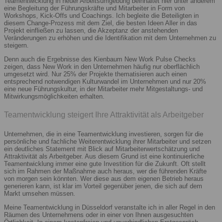
Teamentwicklung in neuer Arbeitsumgebung beinhaltet hier unter anderem
eine Begleitung der Führungskräfte und Mitarbeiter in Form von
Workshops, Kick-Offs und Coachings. Ich begleite die Beteiligten in
diesem Change-Prozess mit dem Ziel, die besten Ideen Aller in das
Projekt einfließen zu lassen, die Akzeptanz der anstehenden
Veränderungen zu erhöhen und die Identifikation mit dem Unternehmen zu
steigern.
Denn auch die Ergebnisse des Kienbaum New Work Pulse Checks
zeigen, dass New Work in den Unternehmen häufig nur oberflächlich
umgesetzt wird. Nur 25% der Projekte thematisieren auch einen
entsprechend notwendigen Kulturwandel im Unternehmen und nur 20%
eine neue Führungskultur, in der Mitarbeiter mehr Mitgestaltungs- und
Mitwirkungsmöglichkeiten erhalten.
Teamentwicklung steigert Ihre Attraktivität als Arbeitgeber
Unternehmen, die in eine Teamentwicklung investieren, sorgen für die
persönliche und fachliche Weiterentwicklung ihrer Mitarbeiter und setzen
ein deutliches Statement mit Blick auf Mitarbeiterwertschätzung und
Attraktivität als Arbeitgeber. Aus diesem Grund ist eine kontinuierliche
Teamentwicklung immer eine gute Investition für die Zukunft. Oft stellt
sich im Rahmen der Maßnahme auch heraus, wer die führenden Kräfte
von morgen sein könnten. Wer diese aus dem eigenen Betrieb heraus
generieren kann, ist klar im Vorteil gegenüber jenen, die sich auf dem
Markt umsehen müssen.
Meine Teamentwicklung in Düsseldorf veranstalte ich in aller Regel in den
Räumen des Unternehmens oder in einer von Ihnen ausgesuchten