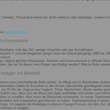
. Farrelly). Provokation meint hier nicht verletzen oder beleidigen, sondern 
Sie
auf dieser Seite
.
i Schwerpunkte:
eteiligten sind das Ziel, weniger Ursachen oder gar Schuldfragen.
ation Y sinnvoll integrieren (junge Leute der Geburtsjahrgänge 1980 bis 199
 nutzen
n, täglich gleichen Arbeitsplatz. Arbeiten und kommunizieren in offenen Räu
n, die nur für dieses eine Projekt beschäftigt werden? Welche Rolle spiele
morgen ins Blickfeld
nehmen eine entscheidende Rolle spielen. Im Alltag und im Berufsleben ändern
erkstätten haben ihr Aussehen in den letzten Jahrzehnten grundlegend veränd
um 20 Uhr die „Tagesschau“ beginnt. Filme, Nachrichten, Musik werden gest
chaffen sein, dass sich die Menschen darin wohlfühlen und kreativ sein könne
elten zu schaffen. Man muss die Menschen mitnehmen. In meiner Teamentwick
Düsseldorf eine Kooperation geschlossen zu haben. Teamentwicklung in neuer 
ngs. Ich begleite die Beteiligten in diesem Change-Prozess mit dem Ziel, die
rnehmen zu steigern.