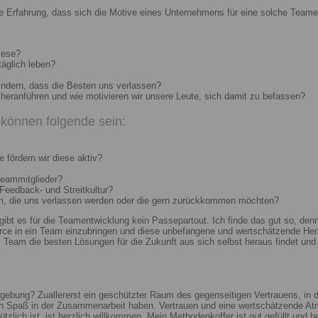
e Erfahrung, dass sich die Motive eines Unternehmens für eine solche Teame
iese?
täglich leben?
indern, dass die Besten uns verlassen?
heranführen und wie motivieren wir unsere Leute, sich damit zu befassen?
können folgende sein:
 fördern wir diese aktiv?
Teammitglieder?
 Feedback- und Streitkultur?
um, die uns verlassen werden oder die gern zurückkommen möchten?
 gibt es für die Teamentwicklung kein Passepartout. Ich finde das gut so, d
e in ein Team einzubringen und diese unbefangene und wertschätzende Hera
Team die besten Lösungen für die Zukunft aus sich selbst heraus findet und r
ebung? Zuallererst ein geschützter Raum des gegenseitigen Vertrauens, in de
ch Spaß in der Zusammenarbeit haben. Vertrauen und eine wertschätzende At
ützlich ist, ist herzlich willkommen. Mein Methodenkoffer ist gut gefüllt und 