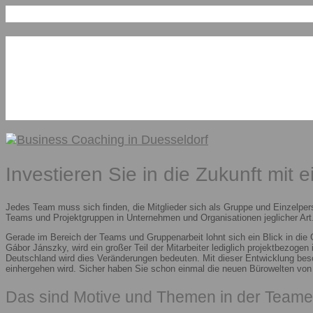
Investieren Sie in die Zukunft mit 
Jedes Team muss sich finden, die Mitglieder sich als Gruppe und Einzelper
Teams und Projektgruppen in Unternehmen und Organisationen jeglicher Art.
Gerade im Bereich der Teams und Gruppenarbeit lohnt sich ein Blick in die
Gábor Jánszky, wird ein großer Teil der Mitarbeiter lediglich projektbezoge
Deutschland wird dies Veränderungen bedeuten. Mit dieser Entwicklung besc
einhergehen wird. Sicher haben Sie schon einmal die neuen Bürowelten vo
Das sind Motive und Themen in der Teame