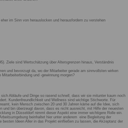
ist eher im Sinn von herauslocken und herausfordern zu verstehen
5). Ziele sind Wertschätzung über Altersgrenzen hinaus, Verständnis
men und bevorzugt da, wo der Mitarbeiter gerade am sinnvollsten wirken
n Mitarbeiterbindung und -gewinnung morgen?
 sich Abläufe und Dinge so rasend schnell, dass wir sie mitunter kaum noch
ert. Kundenfreundlichkeit und Wellness sind wichtige Stichworte. Für
reamt, kein Mensch zwischen 20 und 30 Jahren käme auf die Idee, sich
n und bin überzeugt davon, dass es nicht ausreicht, mit Hilfe der neuesten
lung in Düsseldorf nimmt dieser Aspekt eine immer wichtigere Rolle ein.
Arbeitsumgebung beinhaltet hier unter anderem eine Begleitung der
 besten Ideen Aller in das Projekt einfließen zu lassen, die Akzeptanz der