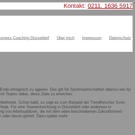
Kontakt:
0211. 1636 5917
siness Coaching Düsseldorf
Über mich
Impressum
Datenschutz
nde erfolgreich zu agieren. Das gilt für Sportmannschaften ebenso wie für
ch Teams dabei, diese Ziele zu erreichen.
nbefristet. Schon bald, so sagt es zum Beispiel der Trendforscher Sven
ie Rede. Für eine Teamentwicklung in Düsseldorf oder anderswo in
ung von Arbeitsplätzen, die mit dem eben beschriebenen Zukunftstrend
 oder davon gehört. Dazu später mehr.