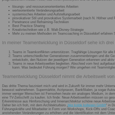
lösungs- und ressourcenorientiertes Arbeiten
werteorientierte Veränderungsarbeit
systemisches Arbeiten und Aufstellungsarbeit
provokativer Stil und provokative Systemarbeit (nach N. Höfner und F
Penetrance und Refraiming-Techniken
Best Practice Sharing
Kreativtechniken wie z.B. Walt-Disney-Strategie
Mehr zu meinen Methoden im Teamcoaching in Düsseldorf erfahren 
In meiner Teamentwicklung in Düsseldorf sehe ich dre
Teams in Teamkonflikten unterstützen. Tragfähige Lösungen für alle B
Teams unterschiedlicher Generationen zusammenbringen und die Gener
entwickeln, den Nutzen der jeweiligen Generation erkennen und aktiv
Teams in neue Arbeitswelten begleiten. Abschied vom fest aufgebaute
kann. Was bedeutet Führung morgen? Wie umgehen mit Teammitglieder
Teamentwicklung Düsseldorf nimmt die Arbeitswelt von 
Das dritte Thema fasziniert mich und wird in Zukunft für immer mehr Unter
bewusst wahrnehmen. Supermärkte, Arztpraxen, Bankfilialen, ja sogar Autow
immer weniger Menschen ist Fernsehen heute ein analoges Medium, in dem 
eine TV-Zeitschrift zu kaufen. Ich finde: Neue Arbeitswelten müssen so ges
Erkenntnisse aus Hirnforschung und Innenarchitektur schöne neue Arbeitsw
Daher bin ich froh, mit dem Architekturbüro „
bkp kolde kollegen GmbH
“ in 
Führungskräfte und Mitarbeiter in Form von Workshops, Kick-Offs und Coachi
anstehenden Veränderungen zu erhöhen und die Identifikation mit dem Unte