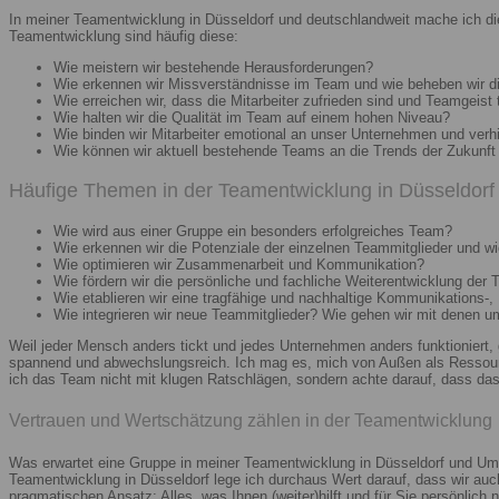
In meiner Teamentwicklung in Düsseldorf und deutschlandweit mache ich di
Teamentwicklung sind häufig diese:
Wie meistern wir bestehende Herausforderungen?
Wie erkennen wir Missverständnisse im Team und wie beheben wir d
Wie erreichen wir, dass die Mitarbeiter zufrieden sind und Teamgeist 
Wie halten wir die Qualität im Team auf einem hohen Niveau?
Wie binden wir Mitarbeiter emotional an unser Unternehmen und verh
Wie können wir aktuell bestehende Teams an die Trends der Zukunft 
Häufige Themen in der Teamentwicklung in Düsseldorf 
Wie wird aus einer Gruppe ein besonders erfolgreiches Team?
Wie erkennen wir die Potenziale der einzelnen Teammitglieder und wie
Wie optimieren wir Zusammenarbeit und Kommunikation?
Wie fördern wir die persönliche und fachliche Weiterentwicklung der 
Wie etablieren wir eine tragfähige und nachhaltige Kommunikations-,
Wie integrieren wir neue Teammitglieder? Wie gehen wir mit denen 
Weil jeder Mensch anders tickt und jedes Unternehmen anders funktioniert,
spannend und abwechslungsreich. Ich mag es, mich von Außen als Ressourc
ich das Team nicht mit klugen Ratschlägen, sondern achte darauf, dass das 
Vertrauen und Wertschätzung zählen in der Teamentwicklung
Was erwartet eine Gruppe in meiner Teamentwicklung in Düsseldorf und Umg
Teamentwicklung in Düsseldorf lege ich durchaus Wert darauf, dass wir au
pragmatischen Ansatz: Alles, was Ihnen (weiter)hilft und für Sie persönlich n