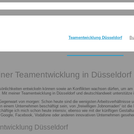
Teamentwicklung Düsseldorf
Bu
einer Teamentwicklung in Düsseldorf
sönlichkeiten entwickeln können sowie an Konflikten wachsen dürfen, um am E
 Mit meiner Teamentwicklung in Düsseldorf und deutschlandweit unterstütze i
 Gegenwart von morgen: Schon heute sind die wenigsten Arbeitsverhältnisse u
n in einem Unternehmen beschäftigt sein, von „freiwilligen Jobnomaden“ ist d
häftige ich mich schon heute intensiv, ebenso wie mit der künftigen Gestalt
n Google, Facebook, Vodafone oder anderen innovativen Unternehmen gesehen
ntwicklung Düsseldorf