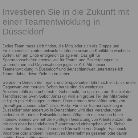
Investieren Sie in die Zukunft mit
einer Teamentwicklung in
Düsseldorf
Jedes Team muss sich finden, die Mitglieder sich als Gruppe und
Einzelpersönlichkeiten entwickeln können sowie an Konflikten wachsen
dürfen, um am Ende erfolgreich zu agieren. Das gilt für
Sportmannschaften ebenso wie für Teams und Projektgruppen in
Unternehmen und Organisationen jeglicher Art. Mit meiner
Teamentwicklung in Düsseldorf und deutschlandweit unterstütze ich
Teams dabei, diese Ziele zu erreichen.
Gerade im Bereich der Teams und Gruppenarbeit lohnt sich ein Blick in die
Gegenwart von morgen: Schon heute sind die wenigsten
Arbeitsverhältnisse unbefristet. Schon bald, so sagt es zum Beispiel der
Trendforscher Sven Gábor Jánszky, wird ein großer Teil der Mitarbeiter
lediglich projektbezogen in einem Unternehmen beschäftigt sein, von
„freiwilligen Jobnomaden“ ist die Rede. Für eine Teamentwicklung in
Düsseldorf oder anderswo in Deutschland wird dies Veränderungen
bedeuten. Mit dieser Entwicklung beschäftige ich mich schon heute
intensiv, ebenso wie mit der künftigen Gestaltung von Arbeitsplätzen, die
mit dem eben beschriebenen Zukunftstrend einhergehen wird. Sicher
haben Sie schon einmal die neuen Bürowelten von Google, Facebook,
Vodafone oder anderen innovativen Unternehmen gesehen oder davon
gehört. Dazu später mehr.