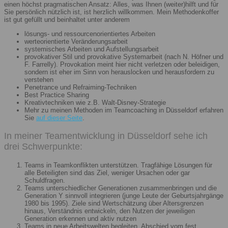
einen höchst pragmatischen Ansatz: Alles, was Ihnen (weiter)hilft und für
Sie persönlich nützlich ist, ist herzlich willkommen. Mein Methodenkoffer
ist gut gefüllt und beinhaltet unter anderem
lösungs- und ressourcenorientiertes Arbeiten
werteorientierte Veränderungsarbeit
systemisches Arbeiten und Aufstellungsarbeit
provokativer Stil und provokative Systemarbeit (nach N. Höfner und
F. Farrelly). Provokation meint hier nicht verletzen oder beleidigen,
sondern ist eher im Sinn von herauslocken und herausfordern zu
verstehen
Penetrance und Refraiming-Techniken
Best Practice Sharing
Kreativtechniken wie z.B. Walt-Disney-Strategie
Mehr zu meinen Methoden im Teamcoaching in Düsseldorf erfahren
Sie
auf dieser Seite
.
In meiner Teamentwicklung in Düsseldorf sehe ich
drei Schwerpunkte:
Teams in Teamkonflikten unterstützen. Tragfähige Lösungen für
alle Beteiligten sind das Ziel, weniger Ursachen oder gar
Schuldfragen.
Teams unterschiedlicher Generationen zusammenbringen und die
Generation Y sinnvoll integrieren (junge Leute der Geburtsjahrgänge
1980 bis 1995). Ziele sind Wertschätzung über Altersgrenzen
hinaus, Verständnis entwickeln, den Nutzen der jeweiligen
Generation erkennen und aktiv nutzen
Teams in neue Arbeitswelten begleiten. Abschied vom fest