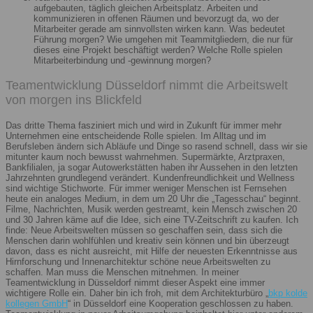
aufgebauten, täglich gleichen Arbeitsplatz. Arbeiten und
kommunizieren in offenen Räumen und bevorzugt da, wo der
Mitarbeiter gerade am sinnvollsten wirken kann. Was bedeutet
Führung morgen? Wie umgehen mit Teammitgliedern, die nur für
dieses eine Projekt beschäftigt werden? Welche Rolle spielen
Mitarbeiterbindung und -gewinnung morgen?
Teamentwicklung Düsseldorf nimmt die Arbeitswelt
von morgen ins Blickfeld
Das dritte Thema fasziniert mich und wird in Zukunft für immer mehr
Unternehmen eine entscheidende Rolle spielen. Im Alltag und im
Berufsleben ändern sich Abläufe und Dinge so rasend schnell, dass wir sie
mitunter kaum noch bewusst wahrnehmen. Supermärkte, Arztpraxen,
Bankfilialen, ja sogar Autowerkstätten haben ihr Aussehen in den letzten
Jahrzehnten grundlegend verändert. Kundenfreundlichkeit und Wellness
sind wichtige Stichworte. Für immer weniger Menschen ist Fernsehen
heute ein analoges Medium, in dem um 20 Uhr die „Tagesschau“ beginnt.
Filme, Nachrichten, Musik werden gestreamt, kein Mensch zwischen 20
und 30 Jahren käme auf die Idee, sich eine TV-Zeitschrift zu kaufen. Ich
finde: Neue Arbeitswelten müssen so geschaffen sein, dass sich die
Menschen darin wohlfühlen und kreativ sein können und bin überzeugt
davon, dass es nicht ausreicht, mit Hilfe der neuesten Erkenntnisse aus
Hirnforschung und Innenarchitektur schöne neue Arbeitswelten zu
schaffen. Man muss die Menschen mitnehmen. In meiner
Teamentwicklung in Düsseldorf nimmt dieser Aspekt eine immer
wichtigere Rolle ein. Daher bin ich froh, mit dem Architekturbüro „
bkp kolde
kollegen GmbH
“ in Düsseldorf eine Kooperation geschlossen zu haben.