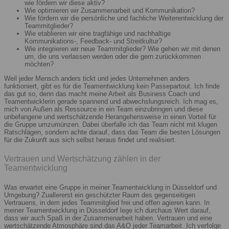
wie fördern wir diese aktiv?
Wie optimieren wir Zusammenarbeit und Kommunikation?
Wie fördern wir die persönliche und fachliche Weiterentwicklung der
Teammitglieder?
Wie etablieren wir eine tragfähige und nachhaltige
Kommunikations-, Feedback- und Streitkultur?
Wie integrieren wir neue Teammitglieder? Wie gehen wir mit denen
um, die uns verlassen werden oder die gern zurückkommen
möchten?
Weil jeder Mensch anders tickt und jedes Unternehmen anders
funktioniert, gibt es für die Teamentwicklung kein Passepartout. Ich finde
das gut so, denn das macht meine Arbeit als Business Coach und
Teamentwicklerin gerade spannend und abwechslungsreich. Ich mag es,
mich von Außen als Ressource in ein Team einzubringen und diese
unbefangene und wertschätzende Herangehensweise in einen Vorteil für
die Gruppe umzumünzen. Dabei überfalle ich das Team nicht mit klugen
Ratschlägen, sondern achte darauf, dass das Team die besten Lösungen
für die Zukunft aus sich selbst heraus findet und realisiert.
Vertrauen und Wertschätzung zählen in der
Teamentwicklung
Was erwartet eine Gruppe in meiner Teamentwicklung in Düsseldorf und
Umgebung? Zuallererst ein geschützter Raum des gegenseitigen
Vertrauens, in dem jedes Teammitglied frei und offen agieren kann. In
meiner Teamentwicklung in Düsseldorf lege ich durchaus Wert darauf,
dass wir auch Spaß in der Zusammenarbeit haben. Vertrauen und eine
wertschätzende Atmosphäre sind das A&O jeder Teamarbeit. Ich verfolge