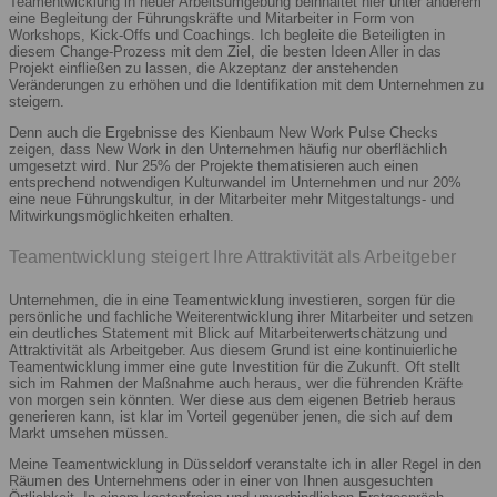
Teamentwicklung in neuer Arbeitsumgebung beinhaltet hier unter anderem
eine Begleitung der Führungskräfte und Mitarbeiter in Form von
Workshops, Kick-Offs und Coachings. Ich begleite die Beteiligten in
diesem Change-Prozess mit dem Ziel, die besten Ideen Aller in das
Projekt einfließen zu lassen, die Akzeptanz der anstehenden
Veränderungen zu erhöhen und die Identifikation mit dem Unternehmen zu
steigern.
Denn auch die Ergebnisse des Kienbaum New Work Pulse Checks
zeigen, dass New Work in den Unternehmen häufig nur oberflächlich
umgesetzt wird. Nur 25% der Projekte thematisieren auch einen
entsprechend notwendigen Kulturwandel im Unternehmen und nur 20%
eine neue Führungskultur, in der Mitarbeiter mehr Mitgestaltungs- und
Mitwirkungsmöglichkeiten erhalten.
Teamentwicklung steigert Ihre Attraktivität als Arbeitgeber
Unternehmen, die in eine Teamentwicklung investieren, sorgen für die
persönliche und fachliche Weiterentwicklung ihrer Mitarbeiter und setzen
ein deutliches Statement mit Blick auf Mitarbeiterwertschätzung und
Attraktivität als Arbeitgeber. Aus diesem Grund ist eine kontinuierliche
Teamentwicklung immer eine gute Investition für die Zukunft. Oft stellt
sich im Rahmen der Maßnahme auch heraus, wer die führenden Kräfte
von morgen sein könnten. Wer diese aus dem eigenen Betrieb heraus
generieren kann, ist klar im Vorteil gegenüber jenen, die sich auf dem
Markt umsehen müssen.
Meine Teamentwicklung in Düsseldorf veranstalte ich in aller Regel in den
Räumen des Unternehmens oder in einer von Ihnen ausgesuchten