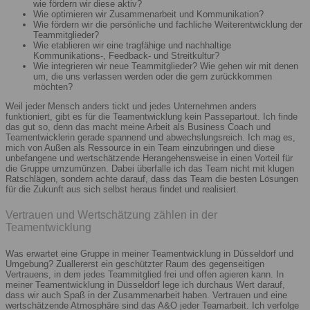
wie fördern wir diese aktiv?
Wie optimieren wir Zusammenarbeit und Kommunikation?
Wie fördern wir die persönliche und fachliche Weiterentwicklung der
Teammitglieder?
Wie etablieren wir eine tragfähige und nachhaltige
Kommunikations-, Feedback- und Streitkultur?
Wie integrieren wir neue Teammitglieder? Wie gehen wir mit denen
um, die uns verlassen werden oder die gern zurückkommen
möchten?
Weil jeder Mensch anders tickt und jedes Unternehmen anders
funktioniert, gibt es für die Teamentwicklung kein Passepartout. Ich finde
das gut so, denn das macht meine Arbeit als Business Coach und
Teamentwicklerin gerade spannend und abwechslungsreich. Ich mag es,
mich von Außen als Ressource in ein Team einzubringen und diese
unbefangene und wertschätzende Herangehensweise in einen Vorteil für
die Gruppe umzumünzen. Dabei überfalle ich das Team nicht mit klugen
Ratschlägen, sondern achte darauf, dass das Team die besten Lösungen
für die Zukunft aus sich selbst heraus findet und realisiert.
Vertrauen und Wertschätzung zählen in der
Teamentwicklung
Was erwartet eine Gruppe in meiner Teamentwicklung in Düsseldorf und
Umgebung? Zuallererst ein geschützter Raum des gegenseitigen
Vertrauens, in dem jedes Teammitglied frei und offen agieren kann. In
meiner Teamentwicklung in Düsseldorf lege ich durchaus Wert darauf,
dass wir auch Spaß in der Zusammenarbeit haben. Vertrauen und eine
wertschätzende Atmosphäre sind das A&O jeder Teamarbeit. Ich verfolge