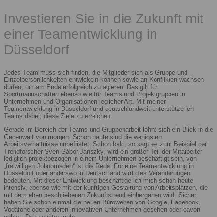
Investieren Sie in die Zukunft mit
einer Teamentwicklung in
Düsseldorf
Jedes Team muss sich finden, die Mitglieder sich als Gruppe und
Einzelpersönlichkeiten entwickeln können sowie an Konflikten wachsen
dürfen, um am Ende erfolgreich zu agieren. Das gilt für
Sportmannschaften ebenso wie für Teams und Projektgruppen in
Unternehmen und Organisationen jeglicher Art. Mit meiner
Teamentwicklung in Düsseldorf und deutschlandweit unterstütze ich
Teams dabei, diese Ziele zu erreichen.
Gerade im Bereich der Teams und Gruppenarbeit lohnt sich ein Blick in die
Gegenwart von morgen: Schon heute sind die wenigsten
Arbeitsverhältnisse unbefristet. Schon bald, so sagt es zum Beispiel der
Trendforscher Sven Gábor Jánszky, wird ein großer Teil der Mitarbeiter
lediglich projektbezogen in einem Unternehmen beschäftigt sein, von
„freiwilligen Jobnomaden“ ist die Rede. Für eine Teamentwicklung in
Düsseldorf oder anderswo in Deutschland wird dies Veränderungen
bedeuten. Mit dieser Entwicklung beschäftige ich mich schon heute
intensiv, ebenso wie mit der künftigen Gestaltung von Arbeitsplätzen, die
mit dem eben beschriebenen Zukunftstrend einhergehen wird. Sicher
haben Sie schon einmal die neuen Bürowelten von Google, Facebook,
Vodafone oder anderen innovativen Unternehmen gesehen oder davon
gehört. Dazu später mehr.