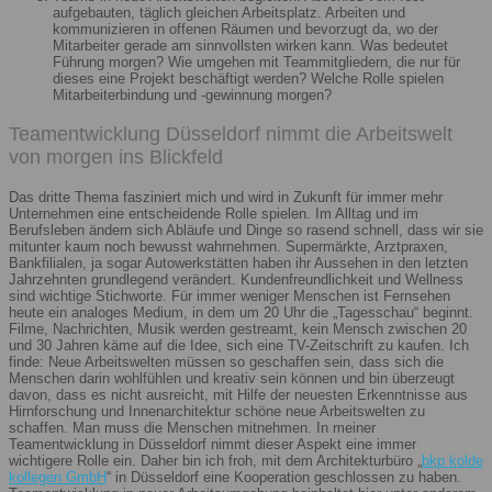
aufgebauten, täglich gleichen Arbeitsplatz. Arbeiten und
kommunizieren in offenen Räumen und bevorzugt da, wo der
Mitarbeiter gerade am sinnvollsten wirken kann. Was bedeutet
Führung morgen? Wie umgehen mit Teammitgliedern, die nur für
dieses eine Projekt beschäftigt werden? Welche Rolle spielen
Mitarbeiterbindung und -gewinnung morgen?
Teamentwicklung Düsseldorf nimmt die Arbeitswelt
von morgen ins Blickfeld
Das dritte Thema fasziniert mich und wird in Zukunft für immer mehr
Unternehmen eine entscheidende Rolle spielen. Im Alltag und im
Berufsleben ändern sich Abläufe und Dinge so rasend schnell, dass wir sie
mitunter kaum noch bewusst wahrnehmen. Supermärkte, Arztpraxen,
Bankfilialen, ja sogar Autowerkstätten haben ihr Aussehen in den letzten
Jahrzehnten grundlegend verändert. Kundenfreundlichkeit und Wellness
sind wichtige Stichworte. Für immer weniger Menschen ist Fernsehen
heute ein analoges Medium, in dem um 20 Uhr die „Tagesschau“ beginnt.
Filme, Nachrichten, Musik werden gestreamt, kein Mensch zwischen 20
und 30 Jahren käme auf die Idee, sich eine TV-Zeitschrift zu kaufen. Ich
finde: Neue Arbeitswelten müssen so geschaffen sein, dass sich die
Menschen darin wohlfühlen und kreativ sein können und bin überzeugt
davon, dass es nicht ausreicht, mit Hilfe der neuesten Erkenntnisse aus
Hirnforschung und Innenarchitektur schöne neue Arbeitswelten zu
schaffen. Man muss die Menschen mitnehmen. In meiner
Teamentwicklung in Düsseldorf nimmt dieser Aspekt eine immer
wichtigere Rolle ein. Daher bin ich froh, mit dem Architekturbüro „
bkp kolde
kollegen GmbH
“ in Düsseldorf eine Kooperation geschlossen zu haben.