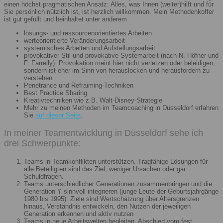
einen höchst pragmatischen Ansatz: Alles, was Ihnen (weiter)hilft und für
Sie persönlich nützlich ist, ist herzlich willkommen. Mein Methodenkoffer
ist gut gefüllt und beinhaltet unter anderem
lösungs- und ressourcenorientiertes Arbeiten
werteorientierte Veränderungsarbeit
systemisches Arbeiten und Aufstellungsarbeit
provokativer Stil und provokative Systemarbeit (nach N. Höfner und
F. Farrelly). Provokation meint hier nicht verletzen oder beleidigen,
sondern ist eher im Sinn von herauslocken und herausfordern zu
verstehen
Penetrance und Refraiming-Techniken
Best Practice Sharing
Kreativtechniken wie z.B. Walt-Disney-Strategie
Mehr zu meinen Methoden im Teamcoaching in Düsseldorf erfahren
Sie
auf dieser Seite
.
In meiner Teamentwicklung in Düsseldorf sehe ich
drei Schwerpunkte:
Teams in Teamkonflikten unterstützen. Tragfähige Lösungen für
alle Beteiligten sind das Ziel, weniger Ursachen oder gar
Schuldfragen.
Teams unterschiedlicher Generationen zusammenbringen und die
Generation Y sinnvoll integrieren (junge Leute der Geburtsjahrgänge
1980 bis 1995). Ziele sind Wertschätzung über Altersgrenzen
hinaus, Verständnis entwickeln, den Nutzen der jeweiligen
Generation erkennen und aktiv nutzen
Teams in neue Arbeitswelten begleiten. Abschied vom fest