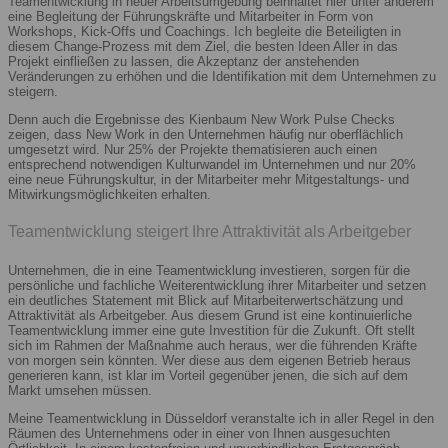
Teamentwicklung in neuer Arbeitsumgebung beinhaltet hier unter anderem
eine Begleitung der Führungskräfte und Mitarbeiter in Form von
Workshops, Kick-Offs und Coachings. Ich begleite die Beteiligten in
diesem Change-Prozess mit dem Ziel, die besten Ideen Aller in das
Projekt einfließen zu lassen, die Akzeptanz der anstehenden
Veränderungen zu erhöhen und die Identifikation mit dem Unternehmen zu
steigern.
Denn auch die Ergebnisse des Kienbaum New Work Pulse Checks
zeigen, dass New Work in den Unternehmen häufig nur oberflächlich
umgesetzt wird. Nur 25% der Projekte thematisieren auch einen
entsprechend notwendigen Kulturwandel im Unternehmen und nur 20%
eine neue Führungskultur, in der Mitarbeiter mehr Mitgestaltungs- und
Mitwirkungsmöglichkeiten erhalten.
Teamentwicklung steigert Ihre Attraktivität als Arbeitgeber
Unternehmen, die in eine Teamentwicklung investieren, sorgen für die
persönliche und fachliche Weiterentwicklung ihrer Mitarbeiter und setzen
ein deutliches Statement mit Blick auf Mitarbeiterwertschätzung und
Attraktivität als Arbeitgeber. Aus diesem Grund ist eine kontinuierliche
Teamentwicklung immer eine gute Investition für die Zukunft. Oft stellt
sich im Rahmen der Maßnahme auch heraus, wer die führenden Kräfte
von morgen sein könnten. Wer diese aus dem eigenen Betrieb heraus
generieren kann, ist klar im Vorteil gegenüber jenen, die sich auf dem
Markt umsehen müssen.
Meine Teamentwicklung in Düsseldorf veranstalte ich in aller Regel in den
Räumen des Unternehmens oder in einer von Ihnen ausgesuchten