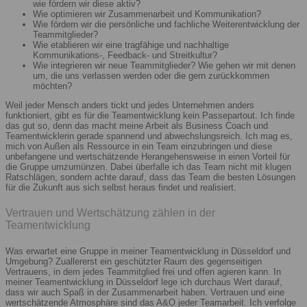
wie fördern wir diese aktiv?
Wie optimieren wir Zusammenarbeit und Kommunikation?
Wie fördern wir die persönliche und fachliche Weiterentwicklung der
Teammitglieder?
Wie etablieren wir eine tragfähige und nachhaltige
Kommunikations-, Feedback- und Streitkultur?
Wie integrieren wir neue Teammitglieder? Wie gehen wir mit denen
um, die uns verlassen werden oder die gern zurückkommen
möchten?
Weil jeder Mensch anders tickt und jedes Unternehmen anders
funktioniert, gibt es für die Teamentwicklung kein Passepartout. Ich finde
das gut so, denn das macht meine Arbeit als Business Coach und
Teamentwicklerin gerade spannend und abwechslungsreich. Ich mag es,
mich von Außen als Ressource in ein Team einzubringen und diese
unbefangene und wertschätzende Herangehensweise in einen Vorteil für
die Gruppe umzumünzen. Dabei überfalle ich das Team nicht mit klugen
Ratschlägen, sondern achte darauf, dass das Team die besten Lösungen
für die Zukunft aus sich selbst heraus findet und realisiert.
Vertrauen und Wertschätzung zählen in der
Teamentwicklung
Was erwartet eine Gruppe in meiner Teamentwicklung in Düsseldorf und
Umgebung? Zuallererst ein geschützter Raum des gegenseitigen
Vertrauens, in dem jedes Teammitglied frei und offen agieren kann. In
meiner Teamentwicklung in Düsseldorf lege ich durchaus Wert darauf,
dass wir auch Spaß in der Zusammenarbeit haben. Vertrauen und eine
wertschätzende Atmosphäre sind das A&O jeder Teamarbeit. Ich verfolge