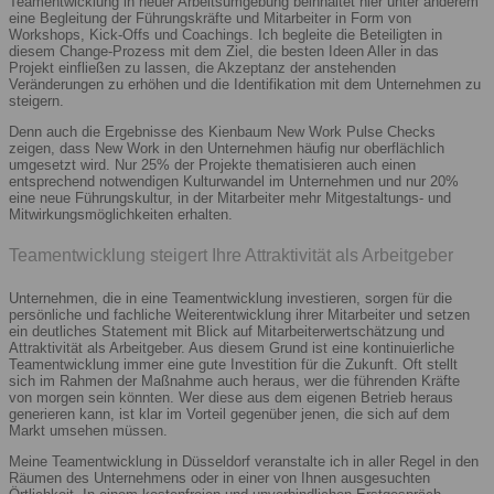
Teamentwicklung in neuer Arbeitsumgebung beinhaltet hier unter anderem
eine Begleitung der Führungskräfte und Mitarbeiter in Form von
Workshops, Kick-Offs und Coachings. Ich begleite die Beteiligten in
diesem Change-Prozess mit dem Ziel, die besten Ideen Aller in das
Projekt einfließen zu lassen, die Akzeptanz der anstehenden
Veränderungen zu erhöhen und die Identifikation mit dem Unternehmen zu
steigern.
Denn auch die Ergebnisse des Kienbaum New Work Pulse Checks
zeigen, dass New Work in den Unternehmen häufig nur oberflächlich
umgesetzt wird. Nur 25% der Projekte thematisieren auch einen
entsprechend notwendigen Kulturwandel im Unternehmen und nur 20%
eine neue Führungskultur, in der Mitarbeiter mehr Mitgestaltungs- und
Mitwirkungsmöglichkeiten erhalten.
Teamentwicklung steigert Ihre Attraktivität als Arbeitgeber
Unternehmen, die in eine Teamentwicklung investieren, sorgen für die
persönliche und fachliche Weiterentwicklung ihrer Mitarbeiter und setzen
ein deutliches Statement mit Blick auf Mitarbeiterwertschätzung und
Attraktivität als Arbeitgeber. Aus diesem Grund ist eine kontinuierliche
Teamentwicklung immer eine gute Investition für die Zukunft. Oft stellt
sich im Rahmen der Maßnahme auch heraus, wer die führenden Kräfte
von morgen sein könnten. Wer diese aus dem eigenen Betrieb heraus
generieren kann, ist klar im Vorteil gegenüber jenen, die sich auf dem
Markt umsehen müssen.
Meine Teamentwicklung in Düsseldorf veranstalte ich in aller Regel in den
Räumen des Unternehmens oder in einer von Ihnen ausgesuchten