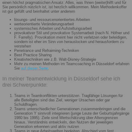
einen höchst pragmatischen Ansatz: Alles, was Ihnen (weiter)hilft und für
Sie persönlich nützlich ist, ist herzlich willkommen. Mein Methodenkoffer
ist gut gefüllt und beinhaltet unter anderem
lösungs- und ressourcenorientiertes Arbeiten
werteorientierte Veränderungsarbeit
systemisches Arbeiten und Aufstellungsarbeit
provokativer Stil und provokative Systemarbeit (nach N. Höfner und
F. Farrelly). Provokation meint hier nicht verletzen oder beleidigen,
sondern ist eher im Sinn von herauslocken und herausfordern zu
verstehen
Penetrance und Refraiming-Techniken
Best Practice Sharing
Kreativtechniken wie z.B. Walt-Disney-Strategie
Mehr zu meinen Methoden im Teamcoaching in Düsseldorf erfahren
Sie
auf dieser Seite
.
In meiner Teamentwicklung in Düsseldorf sehe ich
drei Schwerpunkte:
Teams in Teamkonflikten unterstützen. Tragfähige Lösungen für
alle Beteiligten sind das Ziel, weniger Ursachen oder gar
Schuldfragen.
Teams unterschiedlicher Generationen zusammenbringen und die
Generation Y sinnvoll integrieren (junge Leute der Geburtsjahrgänge
1980 bis 1995). Ziele sind Wertschätzung über Altersgrenzen
hinaus, Verständnis entwickeln, den Nutzen der jeweiligen
Generation erkennen und aktiv nutzen
Teams in neue Arbeitswelten begleiten. Abschied vom fest