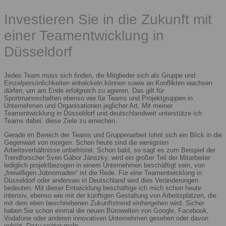
Investieren Sie in die Zukunft mit
einer Teamentwicklung in
Düsseldorf
Jedes Team muss sich finden, die Mitglieder sich als Gruppe und
Einzelpersönlichkeiten entwickeln können sowie an Konflikten wachsen
dürfen, um am Ende erfolgreich zu agieren. Das gilt für
Sportmannschaften ebenso wie für Teams und Projektgruppen in
Unternehmen und Organisationen jeglicher Art. Mit meiner
Teamentwicklung in Düsseldorf und deutschlandweit unterstütze ich
Teams dabei, diese Ziele zu erreichen.
Gerade im Bereich der Teams und Gruppenarbeit lohnt sich ein Blick in die
Gegenwart von morgen: Schon heute sind die wenigsten
Arbeitsverhältnisse unbefristet. Schon bald, so sagt es zum Beispiel der
Trendforscher Sven Gábor Jánszky, wird ein großer Teil der Mitarbeiter
lediglich projektbezogen in einem Unternehmen beschäftigt sein, von
„freiwilligen Jobnomaden“ ist die Rede. Für eine Teamentwicklung in
Düsseldorf oder anderswo in Deutschland wird dies Veränderungen
bedeuten. Mit dieser Entwicklung beschäftige ich mich schon heute
intensiv, ebenso wie mit der künftigen Gestaltung von Arbeitsplätzen, die
mit dem eben beschriebenen Zukunftstrend einhergehen wird. Sicher
haben Sie schon einmal die neuen Bürowelten von Google, Facebook,
Vodafone oder anderen innovativen Unternehmen gesehen oder davon
gehört. Dazu später mehr.