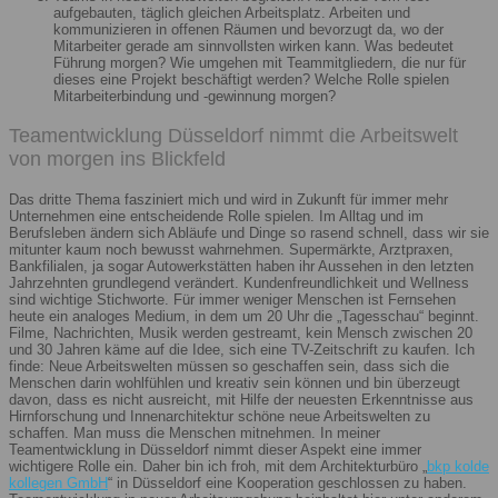
aufgebauten, täglich gleichen Arbeitsplatz. Arbeiten und
kommunizieren in offenen Räumen und bevorzugt da, wo der
Mitarbeiter gerade am sinnvollsten wirken kann. Was bedeutet
Führung morgen? Wie umgehen mit Teammitgliedern, die nur für
dieses eine Projekt beschäftigt werden? Welche Rolle spielen
Mitarbeiterbindung und -gewinnung morgen?
Teamentwicklung Düsseldorf nimmt die Arbeitswelt
von morgen ins Blickfeld
Das dritte Thema fasziniert mich und wird in Zukunft für immer mehr
Unternehmen eine entscheidende Rolle spielen. Im Alltag und im
Berufsleben ändern sich Abläufe und Dinge so rasend schnell, dass wir sie
mitunter kaum noch bewusst wahrnehmen. Supermärkte, Arztpraxen,
Bankfilialen, ja sogar Autowerkstätten haben ihr Aussehen in den letzten
Jahrzehnten grundlegend verändert. Kundenfreundlichkeit und Wellness
sind wichtige Stichworte. Für immer weniger Menschen ist Fernsehen
heute ein analoges Medium, in dem um 20 Uhr die „Tagesschau“ beginnt.
Filme, Nachrichten, Musik werden gestreamt, kein Mensch zwischen 20
und 30 Jahren käme auf die Idee, sich eine TV-Zeitschrift zu kaufen. Ich
finde: Neue Arbeitswelten müssen so geschaffen sein, dass sich die
Menschen darin wohlfühlen und kreativ sein können und bin überzeugt
davon, dass es nicht ausreicht, mit Hilfe der neuesten Erkenntnisse aus
Hirnforschung und Innenarchitektur schöne neue Arbeitswelten zu
schaffen. Man muss die Menschen mitnehmen. In meiner
Teamentwicklung in Düsseldorf nimmt dieser Aspekt eine immer
wichtigere Rolle ein. Daher bin ich froh, mit dem Architekturbüro „
bkp kolde
kollegen GmbH
“ in Düsseldorf eine Kooperation geschlossen zu haben.