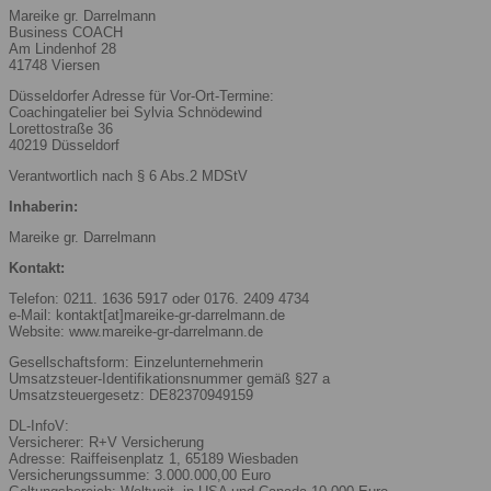
Mareike gr. Darrelmann
Business COACH
Am Lindenhof 28
41748 Viersen
Düsseldorfer Adresse für Vor-Ort-Termine:
Coachingatelier bei Sylvia Schnödewind
Lorettostraße 36
40219 Düsseldorf
Verantwortlich nach § 6 Abs.2 MDStV
Inhaberin:
Mareike gr. Darrelmann
Kontakt:
Telefon: 0211. 1636 5917 oder 0176. 2409 4734
e-Mail: kontakt[at]mareike-gr-darrelmann.de
Website: www.mareike-gr-darrelmann.de
Gesellschaftsform: Einzelunternehmerin
Umsatzsteuer-Identifikationsnummer gemäß §27 a
Umsatzsteuergesetz: DE82370949159
DL-InfoV:
Versicherer: R+V Versicherung
Adresse: Raiffeisenplatz 1, 65189 Wiesbaden
Versicherungssumme: 3.000.000,00 Euro