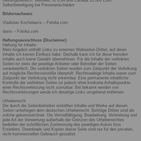
Geltungsbereich: Weltweit, in USA und Canada 10.000 Euro
Selbstbeteiligung bei Personenschäden
Bildernachweis
Vladislav Kochelaevs – Fotolia.com
davis – Fotolia.com
Haftungsausschluss (Disclaimer)
Haftung für Inhalte
Mein Angebot enthält Links zu externen Webseiten Dritter, auf deren
Inhalte ich keinen Einfluss habe. Deshalb kann ich für diese fremden
Inhalte auch keine Gewähr übernehmen. Für die Inhalte der verlinkten
Seiten ist stets der jeweilige Anbieter oder Betreiber der Seiten
verantwortlich. Die verlinkten Seiten wurden zum Zeitpunkt der Verlinkung
auf mögliche Rechtsverstöße überprüft. Rechtswidrige Inhalte waren zum
Zeitpunkt der Verlinkung nicht erkennbar. Eine permanente inhaltliche
Kontrolle der verlinkten Seiten ist jedoch ohne konkrete Anhaltspunkte
einer Rechtsverletzung nicht zumutbar. Bei bekannt werden von
Rechtsverletzungen werde ich derartige Links umgehend entfernen.
Urheberrecht
Die durch die Seitenbetreiber erstellten Inhalte und Werke auf diesen
Seiten unterliegen dem deutschen Urheberrecht. Beiträge Dritter sind als
solche gekennzeichnet. Die Vervielfältigung, Bearbeitung, Verbreitung und
jede Art der Verwertung außerhalb der Grenzen des Urheberrechtes
bedürfen der schriftlichen Zustimmung des jeweiligen Autors bzw.
Erstellers. Downloads und Kopien dieser Seite sind nur für den privaten,
nicht kommerziellen Gebrauch gestattet.