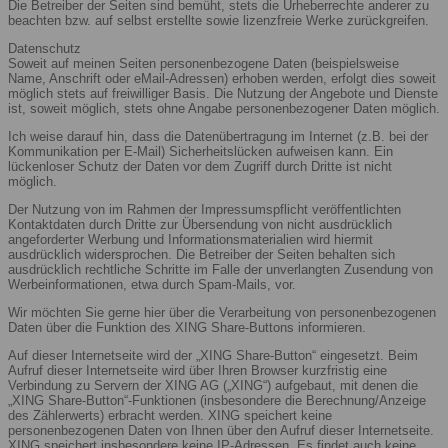
Die Betreiber der Seiten sind bemüht, stets die Urheberrechte anderer zu
beachten bzw. auf selbst erstellte sowie lizenzfreie Werke zurückgreifen.
Datenschutz
Soweit auf meinen Seiten personenbezogene Daten (beispielsweise
Name, Anschrift oder eMail-Adressen) erhoben werden, erfolgt dies soweit
möglich stets auf freiwilliger Basis. Die Nutzung der Angebote und Dienste
ist, soweit möglich, stets ohne Angabe personenbezogener Daten möglich.
Ich weise darauf hin, dass die Datenübertragung im Internet (z.B. bei der
Kommunikation per E-Mail) Sicherheitslücken aufweisen kann. Ein
lückenloser Schutz der Daten vor dem Zugriff durch Dritte ist nicht
möglich.
Der Nutzung von im Rahmen der Impressumspflicht veröffentlichten
Kontaktdaten durch Dritte zur Übersendung von nicht ausdrücklich
angeforderter Werbung und Informationsmaterialien wird hiermit
ausdrücklich widersprochen. Die Betreiber der Seiten behalten sich
ausdrücklich rechtliche Schritte im Falle der unverlangten Zusendung von
Werbeinformationen, etwa durch Spam-Mails, vor.
Wir möchten Sie gerne hier über die Verarbeitung von personenbezogenen
Daten über die Funktion des XING Share-Buttons informieren.
Auf dieser Internetseite wird der „XING Share-Button“ eingesetzt. Beim
Aufruf dieser Internetseite wird über Ihren Browser kurzfristig eine
Verbindung zu Servern der XING AG („XING“) aufgebaut, mit denen die
„XING Share-Button“-Funktionen (insbesondere die Berechnung/Anzeige
des Zählerwerts) erbracht werden. XING speichert keine
personenbezogenen Daten von Ihnen über den Aufruf dieser Internetseite.
XING speichert insbesondere keine IP-Adressen. Es findet auch keine