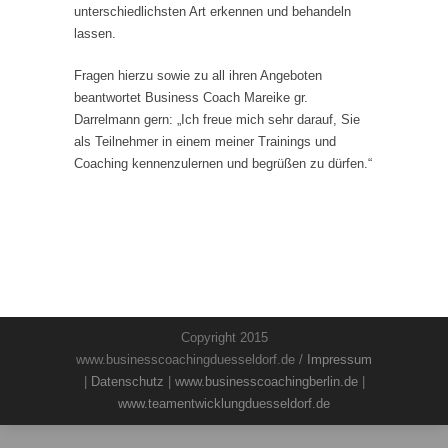
unterschiedlichsten Art erkennen und behandeln
lassen.
Fragen hierzu sowie zu all ihren Angeboten
beantwortet Business Coach Mareike gr.
Darrelmann gern: „Ich freue mich sehr darauf, Sie
als Teilnehmer in einem meiner Trainings und
Coaching kennenzulernen und begrüßen zu dürfen.“
Copyright 2015
www.businesscoachingduesseldorf.de /
Impressum
|
Datenschutz
|
www.businesscoachingberlin.de
|
www.teamentwicklungduesseldorf.de