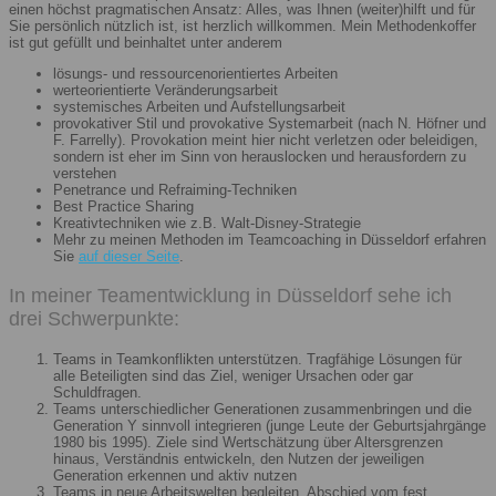
einen höchst pragmatischen Ansatz: Alles, was Ihnen (weiter)hilft und für
Sie persönlich nützlich ist, ist herzlich willkommen. Mein Methodenkoffer
ist gut gefüllt und beinhaltet unter anderem
lösungs- und ressourcenorientiertes Arbeiten
werteorientierte Veränderungsarbeit
systemisches Arbeiten und Aufstellungsarbeit
provokativer Stil und provokative Systemarbeit (nach N. Höfner und
F. Farrelly). Provokation meint hier nicht verletzen oder beleidigen,
sondern ist eher im Sinn von herauslocken und herausfordern zu
verstehen
Penetrance und Refraiming-Techniken
Best Practice Sharing
Kreativtechniken wie z.B. Walt-Disney-Strategie
Mehr zu meinen Methoden im Teamcoaching in Düsseldorf erfahren
Sie
auf dieser Seite
.
In meiner Teamentwicklung in Düsseldorf sehe ich
drei Schwerpunkte:
Teams in Teamkonflikten unterstützen. Tragfähige Lösungen für
alle Beteiligten sind das Ziel, weniger Ursachen oder gar
Schuldfragen.
Teams unterschiedlicher Generationen zusammenbringen und die
Generation Y sinnvoll integrieren (junge Leute der Geburtsjahrgänge
1980 bis 1995). Ziele sind Wertschätzung über Altersgrenzen
hinaus, Verständnis entwickeln, den Nutzen der jeweiligen
Generation erkennen und aktiv nutzen
Teams in neue Arbeitswelten begleiten. Abschied vom fest