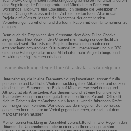
Teamentwicklung in neuer Arbeitsumgebung beinhaltet hier unter anderem
eine Begleitung der Führungskräfte und Mitarbeiter in Form von
Workshops, Kick-Offs und Coachings. Ich begleite die Beteiligten in
diesem Change-Prozess mit dem Ziel, die besten Ideen Aller in das
Projekt einfließen zu lassen, die Akzeptanz der anstehenden
Veränderungen zu erhöhen und die Identifikation mit dem Unternehmen zu
steigern.
Denn auch die Ergebnisse des Kienbaum New Work Pulse Checks
zeigen, dass New Work in den Unternehmen häufig nur oberflächlich
umgesetzt wird. Nur 25% der Projekte thematisieren auch einen
entsprechend notwendigen Kulturwandel im Unternehmen und nur 20%
eine neue Führungskultur, in der Mitarbeiter mehr Mitgestaltungs- und
Mitwirkungsmöglichkeiten erhalten.
Teamentwicklung steigert Ihre Attraktivität als Arbeitgeber
Unternehmen, die in eine Teamentwicklung investieren, sorgen für die
persönliche und fachliche Weiterentwicklung ihrer Mitarbeiter und setzen
ein deutliches Statement mit Blick auf Mitarbeiterwertschätzung und
Attraktivität als Arbeitgeber. Aus diesem Grund ist eine kontinuierliche
Teamentwicklung immer eine gute Investition für die Zukunft. Oft stellt
sich im Rahmen der Maßnahme auch heraus, wer die führenden Kräfte
von morgen sein könnten. Wer diese aus dem eigenen Betrieb heraus
generieren kann, ist klar im Vorteil gegenüber jenen, die sich auf dem
Markt umsehen müssen.
Meine Teamentwicklung in Düsseldorf veranstalte ich in aller Regel in den
Räumen des Unternehmens oder in einer von Ihnen ausgesuchten