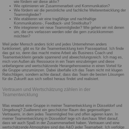
wie fördern wir diese aktiv?
Wie optimieren wir Zusammenarbeit und Kommunikation?
Wie fördern wir die persönliche und fachliche Weiterentwicklung der
Teammitglieder?
Wie etablieren wir eine tragfähige und nachhaltige
Kommunikations-, Feedback- und Streitkultur?
Wie integrieren wir neue Teammitglieder? Wie gehen wir mit denen
um, die uns verlassen werden oder die gern zurückkommen
möchten?
Weil jeder Mensch anders tickt und jedes Unternehmen anders
funktioniert, gibt es für die Teamentwicklung kein Passepartout. Ich finde
das gut so, denn das macht meine Arbeit als Business Coach und
Teamentwicklerin gerade spannend und abwechslungsreich. Ich mag es,
mich von Außen als Ressource in ein Team einzubringen und diese
unbefangene und wertschätzende Herangehensweise in einen Vorteil für
die Gruppe umzumünzen. Dabei überfalle ich das Team nicht mit klugen
Ratschlägen, sondern achte darauf, dass das Team die besten Lösungen
für die Zukunft aus sich selbst heraus findet und realisiert.
Vertrauen und Wertschätzung zählen in der
Teamentwicklung
Was erwartet eine Gruppe in meiner Teamentwicklung in Düsseldorf und
Umgebung? Zuallererst ein geschützter Raum des gegenseitigen
Vertrauens, in dem jedes Teammitglied frei und offen agieren kann. In
meiner Teamentwicklung in Düsseldorf lege ich durchaus Wert darauf,
dass wir auch Spaß in der Zusammenarbeit haben. Vertrauen und eine
wertschätzende Atmosphäre sind das A&O jeder Teamarbeit. Ich verfolge