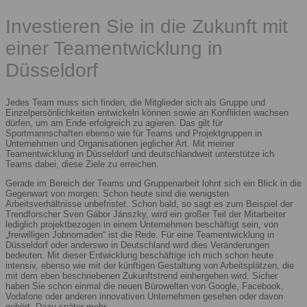
Investieren Sie in die Zukunft mit
einer Teamentwicklung in
Düsseldorf
Jedes Team muss sich finden, die Mitglieder sich als Gruppe und
Einzelpersönlichkeiten entwickeln können sowie an Konflikten wachsen
dürfen, um am Ende erfolgreich zu agieren. Das gilt für
Sportmannschaften ebenso wie für Teams und Projektgruppen in
Unternehmen und Organisationen jeglicher Art. Mit meiner
Teamentwicklung in Düsseldorf und deutschlandweit unterstütze ich
Teams dabei, diese Ziele zu erreichen.
Gerade im Bereich der Teams und Gruppenarbeit lohnt sich ein Blick in die
Gegenwart von morgen: Schon heute sind die wenigsten
Arbeitsverhältnisse unbefristet. Schon bald, so sagt es zum Beispiel der
Trendforscher Sven Gábor Jánszky, wird ein großer Teil der Mitarbeiter
lediglich projektbezogen in einem Unternehmen beschäftigt sein, von
„freiwilligen Jobnomaden“ ist die Rede. Für eine Teamentwicklung in
Düsseldorf oder anderswo in Deutschland wird dies Veränderungen
bedeuten. Mit dieser Entwicklung beschäftige ich mich schon heute
intensiv, ebenso wie mit der künftigen Gestaltung von Arbeitsplätzen, die
mit dem eben beschriebenen Zukunftstrend einhergehen wird. Sicher
haben Sie schon einmal die neuen Bürowelten von Google, Facebook,
Vodafone oder anderen innovativen Unternehmen gesehen oder davon
gehört. Dazu später mehr.