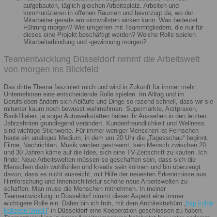
aufgebauten, täglich gleichen Arbeitsplatz. Arbeiten und
kommunizieren in offenen Räumen und bevorzugt da, wo der
Mitarbeiter gerade am sinnvollsten wirken kann. Was bedeutet
Führung morgen? Wie umgehen mit Teammitgliedern, die nur für
dieses eine Projekt beschäftigt werden? Welche Rolle spielen
Mitarbeiterbindung und -gewinnung morgen?
Teamentwicklung Düsseldorf nimmt die Arbeitswelt
von morgen ins Blickfeld
Das dritte Thema fasziniert mich und wird in Zukunft für immer mehr
Unternehmen eine entscheidende Rolle spielen. Im Alltag und im
Berufsleben ändern sich Abläufe und Dinge so rasend schnell, dass wir sie
mitunter kaum noch bewusst wahrnehmen. Supermärkte, Arztpraxen,
Bankfilialen, ja sogar Autowerkstätten haben ihr Aussehen in den letzten
Jahrzehnten grundlegend verändert. Kundenfreundlichkeit und Wellness
sind wichtige Stichworte. Für immer weniger Menschen ist Fernsehen
heute ein analoges Medium, in dem um 20 Uhr die „Tagesschau“ beginnt.
Filme, Nachrichten, Musik werden gestreamt, kein Mensch zwischen 20
und 30 Jahren käme auf die Idee, sich eine TV-Zeitschrift zu kaufen. Ich
finde: Neue Arbeitswelten müssen so geschaffen sein, dass sich die
Menschen darin wohlfühlen und kreativ sein können und bin überzeugt
davon, dass es nicht ausreicht, mit Hilfe der neuesten Erkenntnisse aus
Hirnforschung und Innenarchitektur schöne neue Arbeitswelten zu
schaffen. Man muss die Menschen mitnehmen. In meiner
Teamentwicklung in Düsseldorf nimmt dieser Aspekt eine immer
wichtigere Rolle ein. Daher bin ich froh, mit dem Architekturbüro „
bkp kolde
kollegen GmbH
“ in Düsseldorf eine Kooperation geschlossen zu haben.