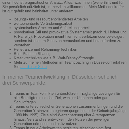
einen höchst pragmatischen Ansatz: Alles, was Ihnen (weiter)hilft und für
Sie persönlich nützlich ist, ist herzlich willkommen. Mein Methodenkoffer
ist gut gefüllt und beinhaltet unter anderem
lösungs- und ressourcenorientiertes Arbeiten
werteorientierte Veränderungsarbeit
systemisches Arbeiten und Aufstellungsarbeit
provokativer Stil und provokative Systemarbeit (nach N. Höfner und
F. Farrelly). Provokation meint hier nicht verletzen oder beleidigen,
sondern ist eher im Sinn von herauslocken und herausfordern zu
verstehen
Penetrance und Refraiming-Techniken
Best Practice Sharing
Kreativtechniken wie z.B. Walt-Disney-Strategie
Mehr zu meinen Methoden im Teamcoaching in Düsseldorf erfahren
Sie
auf dieser Seite
.
In meiner Teamentwicklung in Düsseldorf sehe ich
drei Schwerpunkte:
Teams in Teamkonflikten unterstützen. Tragfähige Lösungen für
alle Beteiligten sind das Ziel, weniger Ursachen oder gar
Schuldfragen.
Teams unterschiedlicher Generationen zusammenbringen und die
Generation Y sinnvoll integrieren (junge Leute der Geburtsjahrgänge
1980 bis 1995). Ziele sind Wertschätzung über Altersgrenzen
hinaus, Verständnis entwickeln, den Nutzen der jeweiligen
Generation erkennen und aktiv nutzen
Teams in neue Arbeitswelten begleiten. Abschied vom fest