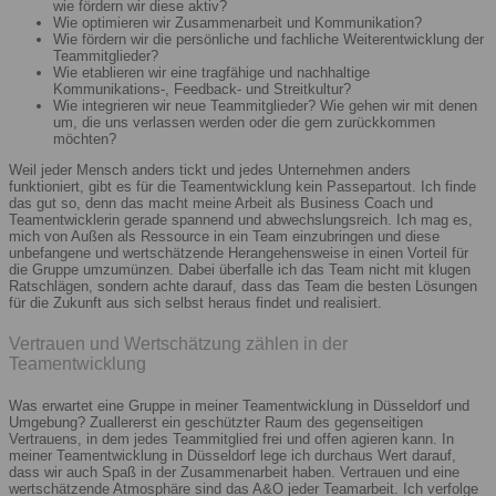
wie fördern wir diese aktiv?
Wie optimieren wir Zusammenarbeit und Kommunikation?
Wie fördern wir die persönliche und fachliche Weiterentwicklung der
Teammitglieder?
Wie etablieren wir eine tragfähige und nachhaltige
Kommunikations-, Feedback- und Streitkultur?
Wie integrieren wir neue Teammitglieder? Wie gehen wir mit denen
um, die uns verlassen werden oder die gern zurückkommen
möchten?
Weil jeder Mensch anders tickt und jedes Unternehmen anders
funktioniert, gibt es für die Teamentwicklung kein Passepartout. Ich finde
das gut so, denn das macht meine Arbeit als Business Coach und
Teamentwicklerin gerade spannend und abwechslungsreich. Ich mag es,
mich von Außen als Ressource in ein Team einzubringen und diese
unbefangene und wertschätzende Herangehensweise in einen Vorteil für
die Gruppe umzumünzen. Dabei überfalle ich das Team nicht mit klugen
Ratschlägen, sondern achte darauf, dass das Team die besten Lösungen
für die Zukunft aus sich selbst heraus findet und realisiert.
Vertrauen und Wertschätzung zählen in der
Teamentwicklung
Was erwartet eine Gruppe in meiner Teamentwicklung in Düsseldorf und
Umgebung? Zuallererst ein geschützter Raum des gegenseitigen
Vertrauens, in dem jedes Teammitglied frei und offen agieren kann. In
meiner Teamentwicklung in Düsseldorf lege ich durchaus Wert darauf,
dass wir auch Spaß in der Zusammenarbeit haben. Vertrauen und eine
wertschätzende Atmosphäre sind das A&O jeder Teamarbeit. Ich verfolge