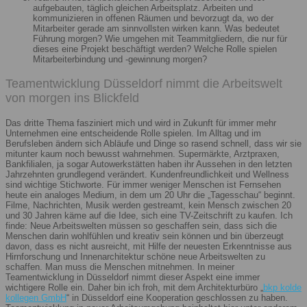
aufgebauten, täglich gleichen Arbeitsplatz. Arbeiten und
kommunizieren in offenen Räumen und bevorzugt da, wo der
Mitarbeiter gerade am sinnvollsten wirken kann. Was bedeutet
Führung morgen? Wie umgehen mit Teammitgliedern, die nur für
dieses eine Projekt beschäftigt werden? Welche Rolle spielen
Mitarbeiterbindung und -gewinnung morgen?
Teamentwicklung Düsseldorf nimmt die Arbeitswelt
von morgen ins Blickfeld
Das dritte Thema fasziniert mich und wird in Zukunft für immer mehr
Unternehmen eine entscheidende Rolle spielen. Im Alltag und im
Berufsleben ändern sich Abläufe und Dinge so rasend schnell, dass wir sie
mitunter kaum noch bewusst wahrnehmen. Supermärkte, Arztpraxen,
Bankfilialen, ja sogar Autowerkstätten haben ihr Aussehen in den letzten
Jahrzehnten grundlegend verändert. Kundenfreundlichkeit und Wellness
sind wichtige Stichworte. Für immer weniger Menschen ist Fernsehen
heute ein analoges Medium, in dem um 20 Uhr die „Tagesschau“ beginnt.
Filme, Nachrichten, Musik werden gestreamt, kein Mensch zwischen 20
und 30 Jahren käme auf die Idee, sich eine TV-Zeitschrift zu kaufen. Ich
finde: Neue Arbeitswelten müssen so geschaffen sein, dass sich die
Menschen darin wohlfühlen und kreativ sein können und bin überzeugt
davon, dass es nicht ausreicht, mit Hilfe der neuesten Erkenntnisse aus
Hirnforschung und Innenarchitektur schöne neue Arbeitswelten zu
schaffen. Man muss die Menschen mitnehmen. In meiner
Teamentwicklung in Düsseldorf nimmt dieser Aspekt eine immer
wichtigere Rolle ein. Daher bin ich froh, mit dem Architekturbüro „
bkp kolde
kollegen GmbH
“ in Düsseldorf eine Kooperation geschlossen zu haben.