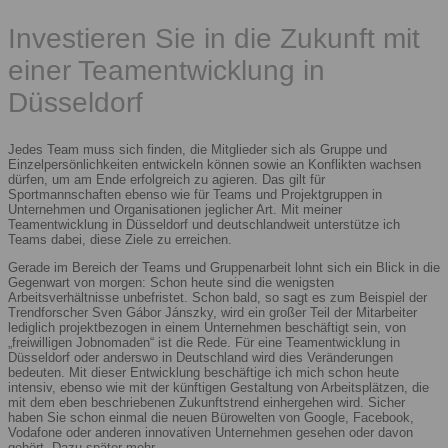
Investieren Sie in die Zukunft mit
einer Teamentwicklung in
Düsseldorf
Jedes Team muss sich finden, die Mitglieder sich als Gruppe und
Einzelpersönlichkeiten entwickeln können sowie an Konflikten wachsen
dürfen, um am Ende erfolgreich zu agieren. Das gilt für
Sportmannschaften ebenso wie für Teams und Projektgruppen in
Unternehmen und Organisationen jeglicher Art. Mit meiner
Teamentwicklung in Düsseldorf und deutschlandweit unterstütze ich
Teams dabei, diese Ziele zu erreichen.
Gerade im Bereich der Teams und Gruppenarbeit lohnt sich ein Blick in die
Gegenwart von morgen: Schon heute sind die wenigsten
Arbeitsverhältnisse unbefristet. Schon bald, so sagt es zum Beispiel der
Trendforscher Sven Gábor Jánszky, wird ein großer Teil der Mitarbeiter
lediglich projektbezogen in einem Unternehmen beschäftigt sein, von
„freiwilligen Jobnomaden“ ist die Rede. Für eine Teamentwicklung in
Düsseldorf oder anderswo in Deutschland wird dies Veränderungen
bedeuten. Mit dieser Entwicklung beschäftige ich mich schon heute
intensiv, ebenso wie mit der künftigen Gestaltung von Arbeitsplätzen, die
mit dem eben beschriebenen Zukunftstrend einhergehen wird. Sicher
haben Sie schon einmal die neuen Bürowelten von Google, Facebook,
Vodafone oder anderen innovativen Unternehmen gesehen oder davon
gehört. Dazu später mehr.