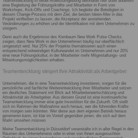
Teamentwicklung in neuer Arbeitsumgebung beinhaltet hier unter anderem
eine Begleitung der Führungskräfte und Mitarbeiter in Form von
Workshops, Kick-Offs und Coachings. Ich begleite die Beteiligten in
diesem Change-Prozess mit dem Ziel, die besten Ideen Aller in das
Projekt einfließen zu lassen, die Akzeptanz der anstehenden
Veränderungen zu erhöhen und die Identifikation mit dem Unternehmen zu
steigern.
Denn auch die Ergebnisse des Kienbaum New Work Pulse Checks
zeigen, dass New Work in den Unternehmen häufig nur oberflächlich
umgesetzt wird. Nur 25% der Projekte thematisieren auch einen
entsprechend notwendigen Kulturwandel im Unternehmen und nur 20%
eine neue Führungskultur, in der Mitarbeiter mehr Mitgestaltungs- und
Mitwirkungsmöglichkeiten erhalten.
Teamentwicklung steigert Ihre Attraktivität als Arbeitgeber
Unternehmen, die in eine Teamentwicklung investieren, sorgen für die
persönliche und fachliche Weiterentwicklung ihrer Mitarbeiter und setzen
ein deutliches Statement mit Blick auf Mitarbeiterwertschätzung und
Attraktivität als Arbeitgeber. Aus diesem Grund ist eine kontinuierliche
Teamentwicklung immer eine gute Investition für die Zukunft. Oft stellt
sich im Rahmen der Maßnahme auch heraus, wer die führenden Kräfte
von morgen sein könnten. Wer diese aus dem eigenen Betrieb heraus
generieren kann, ist klar im Vorteil gegenüber jenen, die sich auf dem
Markt umsehen müssen.
Meine Teamentwicklung in Düsseldorf veranstalte ich in aller Regel in den
Räumen des Unternehmens oder in einer von Ihnen ausgesuchten