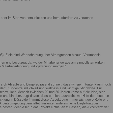
ist eher im Sinn von herauslocken und herausfordern zu verstehen
5). Ziele sind Wertschätzung über Altersgrenzen hinaus, Verständnis
men und bevorzugt da, wo der Mitarbeiter gerade am sinnvollsten wirken
n Mitarbeiterbindung und -gewinnung morgen?
 sich Abläufe und Dinge so rasend schnell, dass wir sie mitunter kaum noch
ert. Kundenfreundlichkeit und Wellness sind wichtige Stichworte. Für
reamt, kein Mensch zwischen 20 und 30 Jahren käme auf die Idee, sich
n und bin überzeugt davon, dass es nicht ausreicht, mit Hilfe der neuesten
lung in Düsseldorf nimmt dieser Aspekt eine immer wichtigere Rolle ein.
Arbeitsumgebung beinhaltet hier unter anderem eine Begleitung der
 besten Ideen Aller in das Projekt einfließen zu lassen, die Akzeptanz der