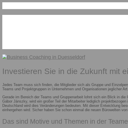
Investieren Sie in die Zukunft mit 
Jedes Team muss sich finden, die Mitglieder sich als Gruppe und Einzelper
Teams und Projektgruppen in Unternehmen und Organisationen jeglicher Art.
Gerade im Bereich der Teams und Gruppenarbeit lohnt sich ein Blick in die
Gábor Jánszky, wird ein großer Teil der Mitarbeiter lediglich projektbezoge
Deutschland wird dies Veränderungen bedeuten. Mit dieser Entwicklung besc
einhergehen wird. Sicher haben Sie schon einmal die neuen Bürowelten vo
Das sind Motive und Themen in der Teame