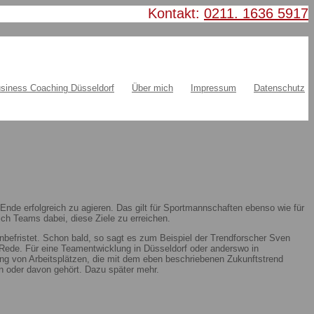
Kontakt:
0211. 1636 5917
siness Coaching Düsseldorf
Über mich
Impressum
Datenschutz
nde erfolgreich zu agieren. Das gilt für Sportmannschaften ebenso wie für
ch Teams dabei, diese Ziele zu erreichen.
nbefristet. Schon bald, so sagt es zum Beispiel der Trendforscher Sven
ie Rede. Für eine Teamentwicklung in Düsseldorf oder anderswo in
ung von Arbeitsplätzen, die mit dem eben beschriebenen Zukunftstrend
 oder davon gehört. Dazu später mehr.