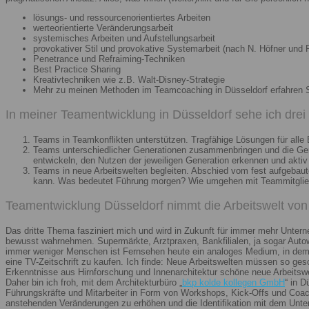
lösungs- und ressourcenorientiertes Arbeiten
werteorientierte Veränderungsarbeit
systemisches Arbeiten und Aufstellungsarbeit
provokativer Stil und provokative Systemarbeit (nach N. Höfner und F
Penetrance und Refraiming-Techniken
Best Practice Sharing
Kreativtechniken wie z.B. Walt-Disney-Strategie
Mehr zu meinen Methoden im Teamcoaching in Düsseldorf erfahren 
In meiner Teamentwicklung in Düsseldorf sehe ich dre
Teams in Teamkonflikten unterstützen. Tragfähige Lösungen für alle B
Teams unterschiedlicher Generationen zusammenbringen und die Gener
entwickeln, den Nutzen der jeweiligen Generation erkennen und aktiv
Teams in neue Arbeitswelten begleiten. Abschied vom fest aufgebaute
kann. Was bedeutet Führung morgen? Wie umgehen mit Teammitglieder
Teamentwicklung Düsseldorf nimmt die Arbeitswelt von 
Das dritte Thema fasziniert mich und wird in Zukunft für immer mehr Unter
bewusst wahrnehmen. Supermärkte, Arztpraxen, Bankfilialen, ja sogar Autow
immer weniger Menschen ist Fernsehen heute ein analoges Medium, in dem 
eine TV-Zeitschrift zu kaufen. Ich finde: Neue Arbeitswelten müssen so ges
Erkenntnisse aus Hirnforschung und Innenarchitektur schöne neue Arbeitsw
Daher bin ich froh, mit dem Architekturbüro „
bkp kolde kollegen GmbH
“ in 
Führungskräfte und Mitarbeiter in Form von Workshops, Kick-Offs und Coachi
anstehenden Veränderungen zu erhöhen und die Identifikation mit dem Unte