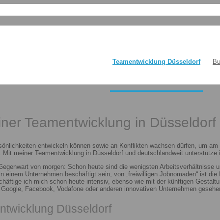
Teamentwicklung Düsseldorf
Bu
einer Teamentwicklung in Düsseldorf
sönlichkeiten entwickeln können sowie an Konflikten wachsen dürfen, um am E
 Mit meiner Teamentwicklung in Düsseldorf und deutschlandweit unterstütze i
 Gegenwart von morgen: Schon heute sind die wenigsten Arbeitsverhältnisse u
n in einem Unternehmen beschäftigt sein, von „freiwilligen Jobnomaden“ ist d
häftige ich mich schon heute intensiv, ebenso wie mit der künftigen Gestalt
n Google, Facebook, Vodafone oder anderen innovativen Unternehmen gesehen
ntwicklung Düsseldorf