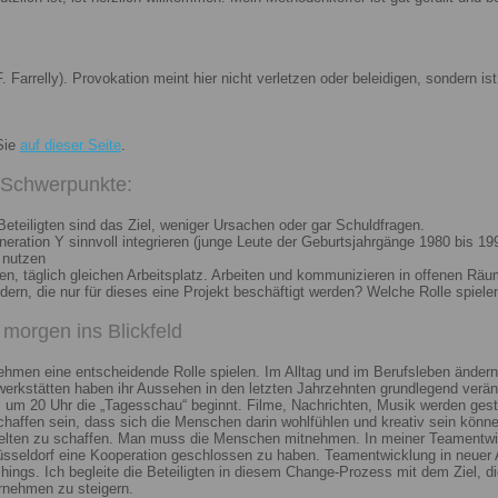
. Farrelly). Provokation meint hier nicht verletzen oder beleidigen, sondern 
Sie
auf dieser Seite
.
i Schwerpunkte:
eteiligten sind das Ziel, weniger Ursachen oder gar Schuldfragen.
ation Y sinnvoll integrieren (junge Leute der Geburtsjahrgänge 1980 bis 199
 nutzen
n, täglich gleichen Arbeitsplatz. Arbeiten und kommunizieren in offenen Räu
n, die nur für dieses eine Projekt beschäftigt werden? Welche Rolle spiele
morgen ins Blickfeld
nehmen eine entscheidende Rolle spielen. Im Alltag und im Berufsleben ändern
erkstätten haben ihr Aussehen in den letzten Jahrzehnten grundlegend veränd
um 20 Uhr die „Tagesschau“ beginnt. Filme, Nachrichten, Musik werden gest
chaffen sein, dass sich die Menschen darin wohlfühlen und kreativ sein könne
elten zu schaffen. Man muss die Menschen mitnehmen. In meiner Teamentwick
Düsseldorf eine Kooperation geschlossen zu haben. Teamentwicklung in neuer 
ngs. Ich begleite die Beteiligten in diesem Change-Prozess mit dem Ziel, die
rnehmen zu steigern.