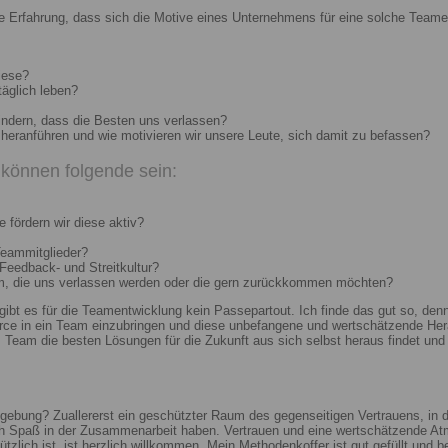
e Erfahrung, dass sich die Motive eines Unternehmens für eine solche Teame
iese?
täglich leben?
indern, dass die Besten uns verlassen?
heranführen und wie motivieren wir unsere Leute, sich damit zu befassen?
können folgende sein:
 fördern wir diese aktiv?
Teammitglieder?
 Feedback- und Streitkultur?
um, die uns verlassen werden oder die gern zurückkommen möchten?
 gibt es für die Teamentwicklung kein Passepartout. Ich finde das gut so, d
e in ein Team einzubringen und diese unbefangene und wertschätzende Hera
Team die besten Lösungen für die Zukunft aus sich selbst heraus findet und r
ebung? Zuallererst ein geschützter Raum des gegenseitigen Vertrauens, in de
ch Spaß in der Zusammenarbeit haben. Vertrauen und eine wertschätzende At
ützlich ist, ist herzlich willkommen. Mein Methodenkoffer ist gut gefüllt und 