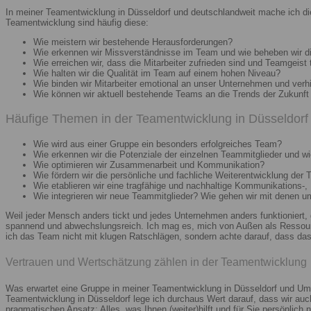
In meiner Teamentwicklung in Düsseldorf und deutschlandweit mache ich di
Teamentwicklung sind häufig diese:
Wie meistern wir bestehende Herausforderungen?
Wie erkennen wir Missverständnisse im Team und wie beheben wir d
Wie erreichen wir, dass die Mitarbeiter zufrieden sind und Teamgeist 
Wie halten wir die Qualität im Team auf einem hohen Niveau?
Wie binden wir Mitarbeiter emotional an unser Unternehmen und verh
Wie können wir aktuell bestehende Teams an die Trends der Zukunft 
Häufige Themen in der Teamentwicklung in Düsseldorf 
Wie wird aus einer Gruppe ein besonders erfolgreiches Team?
Wie erkennen wir die Potenziale der einzelnen Teammitglieder und wie
Wie optimieren wir Zusammenarbeit und Kommunikation?
Wie fördern wir die persönliche und fachliche Weiterentwicklung der 
Wie etablieren wir eine tragfähige und nachhaltige Kommunikations-,
Wie integrieren wir neue Teammitglieder? Wie gehen wir mit denen 
Weil jeder Mensch anders tickt und jedes Unternehmen anders funktioniert,
spannend und abwechslungsreich. Ich mag es, mich von Außen als Ressourc
ich das Team nicht mit klugen Ratschlägen, sondern achte darauf, dass das 
Vertrauen und Wertschätzung zählen in der Teamentwicklung
Was erwartet eine Gruppe in meiner Teamentwicklung in Düsseldorf und Umg
Teamentwicklung in Düsseldorf lege ich durchaus Wert darauf, dass wir au
pragmatischen Ansatz: Alles, was Ihnen (weiter)hilft und für Sie persönlich n