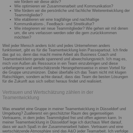
wie fördern wir diese aktiv?
Wie optimieren wir Zusammenarbeit und Kommunikation?
Wie fördern wir die persönliche und fachliche Weiterentwicklung der
Teammitglieder?
Wie etablieren wir eine tragfähige und nachhaltige
Kommunikations-, Feedback- und Streitkultur?
Wie integrieren wir neue Teammitglieder? Wie gehen wir mit denen
um, die uns verlassen werden oder die gern zurückkommen
möchten?
Weil jeder Mensch anders tickt und jedes Unternehmen anders
funktioniert, gibt es für die Teamentwicklung kein Passepartout. Ich finde
das gut so, denn das macht meine Arbeit als Business Coach und
Teamentwicklerin gerade spannend und abwechslungsreich. Ich mag es,
mich von Außen als Ressource in ein Team einzubringen und diese
unbefangene und wertschätzende Herangehensweise in einen Vorteil für
die Gruppe umzumünzen. Dabei überfalle ich das Team nicht mit klugen
Ratschlägen, sondern achte darauf, dass das Team die besten Lösungen
für die Zukunft aus sich selbst heraus findet und realisiert.
Vertrauen und Wertschätzung zählen in der
Teamentwicklung
Was erwartet eine Gruppe in meiner Teamentwicklung in Düsseldorf und
Umgebung? Zuallererst ein geschützter Raum des gegenseitigen
Vertrauens, in dem jedes Teammitglied frei und offen agieren kann. In
meiner Teamentwicklung in Düsseldorf lege ich durchaus Wert darauf,
dass wir auch Spaß in der Zusammenarbeit haben. Vertrauen und eine
wertschätzende Atmosphäre sind das A&O jeder Teamarbeit. Ich verfolge