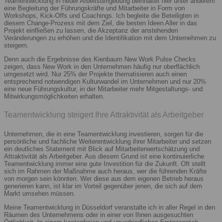
Teamentwicklung in neuer Arbeitsumgebung beinhaltet hier unter anderem
eine Begleitung der Führungskräfte und Mitarbeiter in Form von
Workshops, Kick-Offs und Coachings. Ich begleite die Beteiligten in
diesem Change-Prozess mit dem Ziel, die besten Ideen Aller in das
Projekt einfließen zu lassen, die Akzeptanz der anstehenden
Veränderungen zu erhöhen und die Identifikation mit dem Unternehmen zu
steigern.
Denn auch die Ergebnisse des Kienbaum New Work Pulse Checks
zeigen, dass New Work in den Unternehmen häufig nur oberflächlich
umgesetzt wird. Nur 25% der Projekte thematisieren auch einen
entsprechend notwendigen Kulturwandel im Unternehmen und nur 20%
eine neue Führungskultur, in der Mitarbeiter mehr Mitgestaltungs- und
Mitwirkungsmöglichkeiten erhalten.
Teamentwicklung steigert Ihre Attraktivität als Arbeitgeber
Unternehmen, die in eine Teamentwicklung investieren, sorgen für die
persönliche und fachliche Weiterentwicklung ihrer Mitarbeiter und setzen
ein deutliches Statement mit Blick auf Mitarbeiterwertschätzung und
Attraktivität als Arbeitgeber. Aus diesem Grund ist eine kontinuierliche
Teamentwicklung immer eine gute Investition für die Zukunft. Oft stellt
sich im Rahmen der Maßnahme auch heraus, wer die führenden Kräfte
von morgen sein könnten. Wer diese aus dem eigenen Betrieb heraus
generieren kann, ist klar im Vorteil gegenüber jenen, die sich auf dem
Markt umsehen müssen.
Meine Teamentwicklung in Düsseldorf veranstalte ich in aller Regel in den
Räumen des Unternehmens oder in einer von Ihnen ausgesuchten