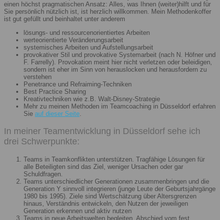
einen höchst pragmatischen Ansatz: Alles, was Ihnen (weiter)hilft und für
Sie persönlich nützlich ist, ist herzlich willkommen. Mein Methodenkoffer
ist gut gefüllt und beinhaltet unter anderem
lösungs- und ressourcenorientiertes Arbeiten
werteorientierte Veränderungsarbeit
systemisches Arbeiten und Aufstellungsarbeit
provokativer Stil und provokative Systemarbeit (nach N. Höfner und
F. Farrelly). Provokation meint hier nicht verletzen oder beleidigen,
sondern ist eher im Sinn von herauslocken und herausfordern zu
verstehen
Penetrance und Refraiming-Techniken
Best Practice Sharing
Kreativtechniken wie z.B. Walt-Disney-Strategie
Mehr zu meinen Methoden im Teamcoaching in Düsseldorf erfahren
Sie
auf dieser Seite
.
In meiner Teamentwicklung in Düsseldorf sehe ich
drei Schwerpunkte:
Teams in Teamkonflikten unterstützen. Tragfähige Lösungen für
alle Beteiligten sind das Ziel, weniger Ursachen oder gar
Schuldfragen.
Teams unterschiedlicher Generationen zusammenbringen und die
Generation Y sinnvoll integrieren (junge Leute der Geburtsjahrgänge
1980 bis 1995). Ziele sind Wertschätzung über Altersgrenzen
hinaus, Verständnis entwickeln, den Nutzen der jeweiligen
Generation erkennen und aktiv nutzen
Teams in neue Arbeitswelten begleiten. Abschied vom fest