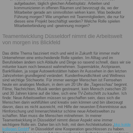
aufgebauten, täglich gleichen Arbeitsplatz. Arbeiten und
kommunizieren in offenen Räumen und bevorzugt da, wo der
Mitarbeiter gerade am sinnvollsten wirken kann. Was bedeutet
Führung morgen? Wie umgehen mit Teammitgliedern, die nur für
dieses eine Projekt beschäftigt werden? Welche Rolle spielen
Mitarbeiterbindung und -gewinnung morgen?
Teamentwicklung Düsseldorf nimmt die Arbeitswelt
von morgen ins Blickfeld
Das dritte Thema fasziniert mich und wird in Zukunft für immer mehr
Unternehmen eine entscheidende Rolle spielen. Im Alltag und im
Berufsleben ändern sich Abläufe und Dinge so rasend schnell, dass wir sie
mitunter kaum noch bewusst wahrnehmen. Supermärkte, Arztpraxen,
Bankfilialen, ja sogar Autowerkstätten haben ihr Aussehen in den letzten
Jahrzehnten grundlegend verändert. Kundenfreundlichkeit und Wellness
sind wichtige Stichworte. Für immer weniger Menschen ist Fernsehen
heute ein analoges Medium, in dem um 20 Uhr die „Tagesschau“ beginnt.
Filme, Nachrichten, Musik werden gestreamt, kein Mensch zwischen 20
und 30 Jahren käme auf die Idee, sich eine TV-Zeitschrift zu kaufen. Ich
finde: Neue Arbeitswelten müssen so geschaffen sein, dass sich die
Menschen darin wohlfühlen und kreativ sein können und bin überzeugt
davon, dass es nicht ausreicht, mit Hilfe der neuesten Erkenntnisse aus
Hirnforschung und Innenarchitektur schöne neue Arbeitswelten zu
schaffen. Man muss die Menschen mitnehmen. In meiner
Teamentwicklung in Düsseldorf nimmt dieser Aspekt eine immer
wichtigere Rolle ein. Daher bin ich froh, mit dem Architekturbüro „
bkp kolde
kollegen GmbH
“ in Düsseldorf eine Kooperation geschlossen zu haben.