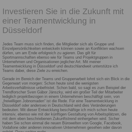
Investieren Sie in die Zukunft mit
einer Teamentwicklung in
Düsseldorf
Jedes Team muss sich finden, die Mitglieder sich als Gruppe und
Einzelpersönlichkeiten entwickeln können sowie an Konflikten wachsen
dürfen, um am Ende erfolgreich zu agieren. Das gilt für
Sportmannschaften ebenso wie für Teams und Projektgruppen in
Unternehmen und Organisationen jeglicher Art. Mit meiner
Teamentwicklung in Düsseldorf und deutschlandweit unterstütze ich
Teams dabei, diese Ziele zu erreichen.
Gerade im Bereich der Teams und Gruppenarbeit lohnt sich ein Blick in die
Gegenwart von morgen: Schon heute sind die wenigsten
Arbeitsverhältnisse unbefristet. Schon bald, so sagt es zum Beispiel der
Trendforscher Sven Gábor Jánszky, wird ein großer Teil der Mitarbeiter
lediglich projektbezogen in einem Unternehmen beschäftigt sein, von
„freiwilligen Jobnomaden“ ist die Rede. Für eine Teamentwicklung in
Düsseldorf oder anderswo in Deutschland wird dies Veränderungen
bedeuten. Mit dieser Entwicklung beschäftige ich mich schon heute
intensiv, ebenso wie mit der künftigen Gestaltung von Arbeitsplätzen, die
mit dem eben beschriebenen Zukunftstrend einhergehen wird. Sicher
haben Sie schon einmal die neuen Bürowelten von Google, Facebook,
Vodafone oder anderen innovativen Unternehmen gesehen oder davon
gehört. Dazu später mehr.