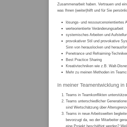
Zusammenarbeit haben. Vertrauen und eine
was Ihnen (weiter)hilft und für Sie persönl
lösungs- und ressourcenorientiertes 
werteorientierte Veränderungsarbeit
systemisches Arbeiten und Aufstellun
provokativer Stil und provokative Sys
Sinn von herauslocken und herausfor
Penetrance und Refraiming-Technike
Best Practice Sharing
Kreativtechniken wie z.B. Walt-Disne
Mehr zu meinen Methoden im Teamcoa
In meiner Teamentwicklung in 
Teams in Teamkonflikten unterstützen
Teams unterschiedlicher Generationen
sind Wertschätzung über Altersgrenze
Teams in neue Arbeitswelten begleite
bevorzugt da, wo der Mitarbeiter ge
eine Projekt beschäftigt werden? We