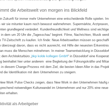
mmt die Arbeitswelt von morgen ins Blickfeld
 in Zukunft für immer mehr Unternehmen eine entscheidende Rolle spielen. Im
s wir sie mitunter kaum noch bewusst wahrnehmen. Supermärkte, Arztpraxen, B
hnten grundlegend verändert. Kundenfreundlichkeit und Wellness sind wichti
 in dem um 20 Uhr die „Tagesschau“ beginnt. Filme, Nachrichten, Musik wer
e TV-Zeitschrift zu kaufen. Ich finde: Neue Arbeitswelten müssen so geschaf
n überzeugt davon, dass es nicht ausreicht, mit Hilfe der neuesten Erkenntni
Man muss die Menschen mitnehmen. In meiner Teamentwicklung in Düsseldorf
it dem Architekturbüro „
bkp kolde kollegen GmbH
“ in Düsseldorf eine Koopera
 beinhaltet hier unter anderem eine Begleitung der Führungskräfte und Mita
n in diesem Change-Prozess mit dem Ziel, die besten Ideen Aller in das Projek
 die Identifikation mit dem Unternehmen zu steigern.
ew Work Pulse Checks zeigen, dass New Work in den Unternehmen häufig nu
tsprechend notwendigen Kulturwandel im Unternehmen und nur 20% eine neue F
ten erhalten.
tivität als Arbeitgeber