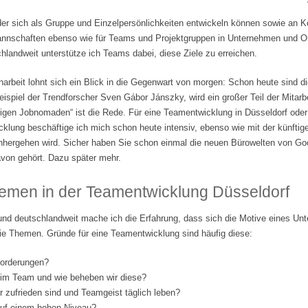
der sich als Gruppe und Einzelpersönlichkeiten entwickeln können sowie an 
tmannschaften ebenso wie für Teams und Projektgruppen in Unternehmen und Org
landweit unterstütze ich Teams dabei, diese Ziele zu erreichen.
beit lohnt sich ein Blick in die Gegenwart von morgen: Schon heute sind di
ispiel der Trendforscher Sven Gábor Jánszky, wird ein großer Teil der Mitarbe
lligen Jobnomaden“ ist die Rede. Für eine Teamentwicklung in Düsseldorf ode
klung beschäftige ich mich schon heute intensiv, ebenso wie mit der künftige
nhergehen wird. Sicher haben Sie schon einmal die neuen Bürowelten von Go
von gehört. Dazu später mehr.
emen in der Teamentwicklung Düsseldorf
und deutschlandweit mache ich die Erfahrung, dass sich die Motive eines Un
ie Themen. Gründe für eine Teamentwicklung sind häufig diese:
forderungen?
 im Team und wie beheben wir diese?
er zufrieden sind und Teamgeist täglich leben?
 auf einem hohen Niveau?