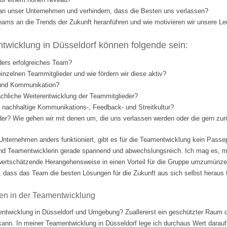
l an unser Unternehmen und verhindern, dass die Besten uns verlassen?
eams an die Trends der Zukunft heranführen und wie motivieren wir unsere Le
wicklung in Düsseldorf können folgende sein:
ders erfolgreiches Team?
einzelnen Teammitglieder und wie fördern wir diese aktiv?
 und Kommunikation?
fachliche Weiterentwicklung der Teammitglieder?
nd nachhaltige Kommunikations-, Feedback- und Streitkultur?
eder? Wie gehen wir mit denen um, die uns verlassen werden oder die gern 
Unternehmen anders funktioniert, gibt es für die Teamentwicklung kein Passep
nd Teamentwicklerin gerade spannend und abwechslungsreich. Ich mag es, m
ertschätzende Herangehensweise in einen Vorteil für die Gruppe umzumünzen.
 dass das Team die besten Lösungen für die Zukunft aus sich selbst heraus fi
en in der Teamentwicklung
ntwicklung in Düsseldorf und Umgebung? Zuallererst ein geschützter Raum d
 kann. In meiner Teamentwicklung in Düsseldorf lege ich durchaus Wert darauf