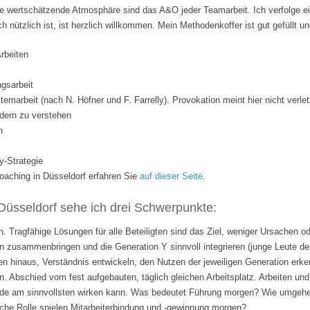
 wertschätzende Atmosphäre sind das A&O jeder Teamarbeit. Ich verfolge ei
ich nützlich ist, ist herzlich willkommen. Mein Methodenkoffer ist gut gefüllt 
Arbeiten
gsarbeit
temarbeit (nach N. Höfner und F. Farrelly). Provokation meint hier nicht verle
dern zu verstehen
n
y-Strategie
ching in Düsseldorf erfahren Sie
auf dieser Seite
.
Düsseldorf sehe ich drei Schwerpunkte:
. Tragfähige Lösungen für alle Beteiligten sind das Ziel, weniger Ursachen o
 zusammenbringen und die Generation Y sinnvoll integrieren (junge Leute de
n hinaus, Verständnis entwickeln, den Nutzen der jeweiligen Generation erk
n. Abschied vom fest aufgebauten, täglich gleichen Arbeitsplatz. Arbeiten 
rade am sinnvollsten wirken kann. Was bedeutet Führung morgen? Wie umgehen
lche Rolle spielen Mitarbeiterbindung und -gewinnung morgen?