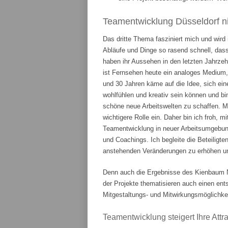
Teamentwicklung Düsseldorf ni
Das dritte Thema fasziniert mich und wird
Abläufe und Dinge so rasend schnell, das
haben ihr Aussehen in den letzten Jahrze
ist Fernsehen heute ein analoges Medium,
und 30 Jahren käme auf die Idee, sich ein
wohlfühlen und kreativ sein können und bi
schöne neue Arbeitswelten zu schaffen. 
wichtigere Rolle ein. Daher bin ich froh, m
Teamentwicklung in neuer Arbeitsumgebung
und Coachings. Ich begleite die Beteiligte
anstehenden Veränderungen zu erhöhen und
Denn auch die Ergebnisse des Kienbaum N
der Projekte thematisieren auch einen en
Mitgestaltungs- und Mitwirkungsmöglichkei
Teamentwicklung steigert Ihre Attrak