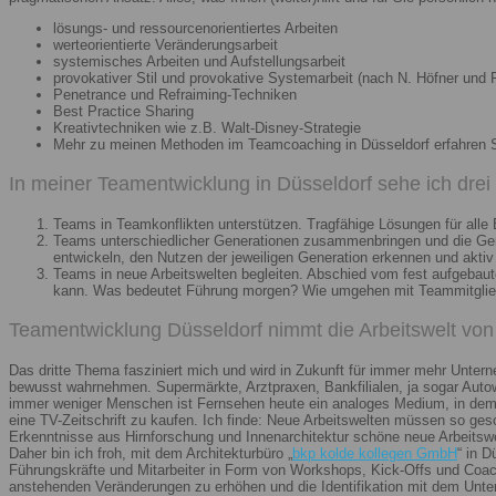
lösungs- und ressourcenorientiertes Arbeiten
werteorientierte Veränderungsarbeit
systemisches Arbeiten und Aufstellungsarbeit
provokativer Stil und provokative Systemarbeit (nach N. Höfner und F
Penetrance und Refraiming-Techniken
Best Practice Sharing
Kreativtechniken wie z.B. Walt-Disney-Strategie
Mehr zu meinen Methoden im Teamcoaching in Düsseldorf erfahren 
In meiner Teamentwicklung in Düsseldorf sehe ich dre
Teams in Teamkonflikten unterstützen. Tragfähige Lösungen für alle B
Teams unterschiedlicher Generationen zusammenbringen und die Gener
entwickeln, den Nutzen der jeweiligen Generation erkennen und aktiv
Teams in neue Arbeitswelten begleiten. Abschied vom fest aufgebaute
kann. Was bedeutet Führung morgen? Wie umgehen mit Teammitglieder
Teamentwicklung Düsseldorf nimmt die Arbeitswelt von 
Das dritte Thema fasziniert mich und wird in Zukunft für immer mehr Unter
bewusst wahrnehmen. Supermärkte, Arztpraxen, Bankfilialen, ja sogar Autow
immer weniger Menschen ist Fernsehen heute ein analoges Medium, in dem 
eine TV-Zeitschrift zu kaufen. Ich finde: Neue Arbeitswelten müssen so ges
Erkenntnisse aus Hirnforschung und Innenarchitektur schöne neue Arbeitsw
Daher bin ich froh, mit dem Architekturbüro „
bkp kolde kollegen GmbH
“ in 
Führungskräfte und Mitarbeiter in Form von Workshops, Kick-Offs und Coachi
anstehenden Veränderungen zu erhöhen und die Identifikation mit dem Unte