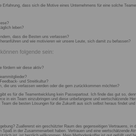
e Erfahrung, dass sich die Motive eines Unternehmens für eine solche Teame
iese?
täglich leben?
indern, dass die Besten uns verlassen?
heranführen und wie motivieren wir unsere Leute, sich damit zu befassen?
können folgende sein:
 fördern wir diese aktiv?
Teammitglieder?
 Feedback- und Streitkultur?
um, die uns verlassen werden oder die gern zurückkommen möchten?
 gibt es für die Teamentwicklung kein Passepartout. Ich finde das gut so, d
e in ein Team einzubringen und diese unbefangene und wertschätzende Hera
Team die besten Lösungen für die Zukunft aus sich selbst heraus findet und r
ebung? Zuallererst ein geschützter Raum des gegenseitigen Vertrauens, in de
ch Spaß in der Zusammenarbeit haben. Vertrauen und eine wertschätzende At
ützlich ist, ist herzlich willkommen. Mein Methodenkoffer ist gut gefüllt und 