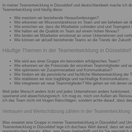
In meiner Teamentwicklung in Düsseldorf und deutschlandweit mache ich di
Teamentwicklung sind häufig diese:
Wie meistern wir bestehende Herausforderungen?
Wie erkennen wir Missverständnisse im Team und wie beheben wir d
Wie erreichen wir, dass die Mitarbeiter zufrieden sind und Teamgeist 
Wie halten wir die Qualität im Team auf einem hohen Niveau?
Wie binden wir Mitarbeiter emotional an unser Unternehmen und verh
Wie können wir aktuell bestehende Teams an die Trends der Zukunft 
Häufige Themen in der Teamentwicklung in Düsseldorf 
Wie wird aus einer Gruppe ein besonders erfolgreiches Team?
Wie erkennen wir die Potenziale der einzelnen Teammitglieder und wie
Wie optimieren wir Zusammenarbeit und Kommunikation?
Wie fördern wir die persönliche und fachliche Weiterentwicklung der 
Wie etablieren wir eine tragfähige und nachhaltige Kommunikations-,
Wie integrieren wir neue Teammitglieder? Wie gehen wir mit denen 
Weil jeder Mensch anders tickt und jedes Unternehmen anders funktioniert,
spannend und abwechslungsreich. Ich mag es, mich von Außen als Ressourc
ich das Team nicht mit klugen Ratschlägen, sondern achte darauf, dass das 
Vertrauen und Wertschätzung zählen in der Teamentwicklung
Was erwartet eine Gruppe in meiner Teamentwicklung in Düsseldorf und Umg
Teamentwicklung in Düsseldorf lege ich durchaus Wert darauf, dass wir au
pragmatischen Ansatz: Alles, was Ihnen (weiter)hilft und für Sie persönlich n