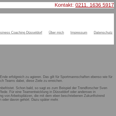
Kontakt:
0211. 1636 5917
siness Coaching Düsseldorf
Über mich
Impressum
Datenschutz
nde erfolgreich zu agieren. Das gilt für Sportmannschaften ebenso wie für
ch Teams dabei, diese Ziele zu erreichen.
nbefristet. Schon bald, so sagt es zum Beispiel der Trendforscher Sven
ie Rede. Für eine Teamentwicklung in Düsseldorf oder anderswo in
ung von Arbeitsplätzen, die mit dem eben beschriebenen Zukunftstrend
 oder davon gehört. Dazu später mehr.