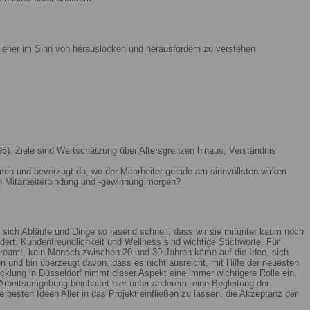
ist eher im Sinn von herauslocken und herausfordern zu verstehen
5). Ziele sind Wertschätzung über Altersgrenzen hinaus, Verständnis
men und bevorzugt da, wo der Mitarbeiter gerade am sinnvollsten wirken
n Mitarbeiterbindung und -gewinnung morgen?
 sich Abläufe und Dinge so rasend schnell, dass wir sie mitunter kaum noch
ert. Kundenfreundlichkeit und Wellness sind wichtige Stichworte. Für
reamt, kein Mensch zwischen 20 und 30 Jahren käme auf die Idee, sich
n und bin überzeugt davon, dass es nicht ausreicht, mit Hilfe der neuesten
lung in Düsseldorf nimmt dieser Aspekt eine immer wichtigere Rolle ein.
Arbeitsumgebung beinhaltet hier unter anderem eine Begleitung der
 besten Ideen Aller in das Projekt einfließen zu lassen, die Akzeptanz der