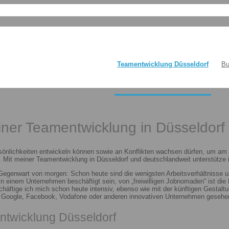
Teamentwicklung Düsseldorf
Bu
einer Teamentwicklung in Düsseldorf
sönlichkeiten entwickeln können sowie an Konflikten wachsen dürfen, um am E
 Mit meiner Teamentwicklung in Düsseldorf und deutschlandweit unterstütze i
 Gegenwart von morgen: Schon heute sind die wenigsten Arbeitsverhältnisse u
n in einem Unternehmen beschäftigt sein, von „freiwilligen Jobnomaden“ ist d
häftige ich mich schon heute intensiv, ebenso wie mit der künftigen Gestalt
n Google, Facebook, Vodafone oder anderen innovativen Unternehmen gesehen
ntwicklung Düsseldorf