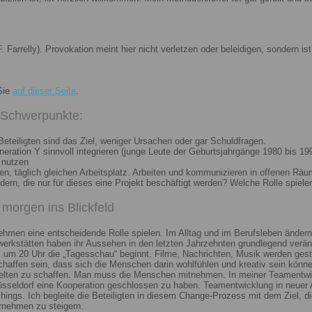
. Farrelly). Provokation meint hier nicht verletzen oder beleidigen, sondern 
Sie
auf dieser Seite
.
i Schwerpunkte:
eteiligten sind das Ziel, weniger Ursachen oder gar Schuldfragen.
ation Y sinnvoll integrieren (junge Leute der Geburtsjahrgänge 1980 bis 199
 nutzen
n, täglich gleichen Arbeitsplatz. Arbeiten und kommunizieren in offenen Räu
n, die nur für dieses eine Projekt beschäftigt werden? Welche Rolle spiele
morgen ins Blickfeld
nehmen eine entscheidende Rolle spielen. Im Alltag und im Berufsleben ändern
erkstätten haben ihr Aussehen in den letzten Jahrzehnten grundlegend veränd
um 20 Uhr die „Tagesschau“ beginnt. Filme, Nachrichten, Musik werden gest
chaffen sein, dass sich die Menschen darin wohlfühlen und kreativ sein könne
elten zu schaffen. Man muss die Menschen mitnehmen. In meiner Teamentwick
Düsseldorf eine Kooperation geschlossen zu haben. Teamentwicklung in neuer 
ngs. Ich begleite die Beteiligten in diesem Change-Prozess mit dem Ziel, die
rnehmen zu steigern.