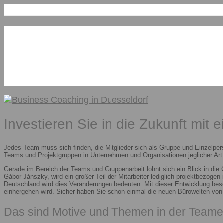
Investieren Sie in die Zukunft mit 
Jedes Team muss sich finden, die Mitglieder sich als Gruppe und Einzelper
Teams und Projektgruppen in Unternehmen und Organisationen jeglicher Art.
Gerade im Bereich der Teams und Gruppenarbeit lohnt sich ein Blick in die
Gábor Jánszky, wird ein großer Teil der Mitarbeiter lediglich projektbezoge
Deutschland wird dies Veränderungen bedeuten. Mit dieser Entwicklung besc
einhergehen wird. Sicher haben Sie schon einmal die neuen Bürowelten vo
Das sind Motive und Themen in der Teame