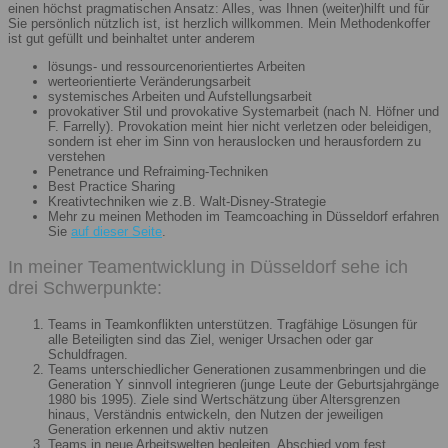
einen höchst pragmatischen Ansatz: Alles, was Ihnen (weiter)hilft und für
Sie persönlich nützlich ist, ist herzlich willkommen. Mein Methodenkoffer
ist gut gefüllt und beinhaltet unter anderem
lösungs- und ressourcenorientiertes Arbeiten
werteorientierte Veränderungsarbeit
systemisches Arbeiten und Aufstellungsarbeit
provokativer Stil und provokative Systemarbeit (nach N. Höfner und
F. Farrelly). Provokation meint hier nicht verletzen oder beleidigen,
sondern ist eher im Sinn von herauslocken und herausfordern zu
verstehen
Penetrance und Refraiming-Techniken
Best Practice Sharing
Kreativtechniken wie z.B. Walt-Disney-Strategie
Mehr zu meinen Methoden im Teamcoaching in Düsseldorf erfahren
Sie
auf dieser Seite
.
In meiner Teamentwicklung in Düsseldorf sehe ich
drei Schwerpunkte:
Teams in Teamkonflikten unterstützen. Tragfähige Lösungen für
alle Beteiligten sind das Ziel, weniger Ursachen oder gar
Schuldfragen.
Teams unterschiedlicher Generationen zusammenbringen und die
Generation Y sinnvoll integrieren (junge Leute der Geburtsjahrgänge
1980 bis 1995). Ziele sind Wertschätzung über Altersgrenzen
hinaus, Verständnis entwickeln, den Nutzen der jeweiligen
Generation erkennen und aktiv nutzen
Teams in neue Arbeitswelten begleiten. Abschied vom fest