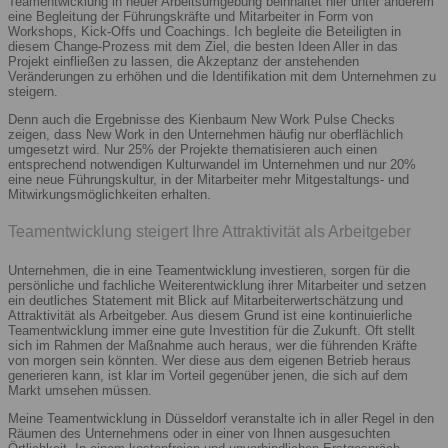
Teamentwicklung in neuer Arbeitsumgebung beinhaltet hier unter anderem
eine Begleitung der Führungskräfte und Mitarbeiter in Form von
Workshops, Kick-Offs und Coachings. Ich begleite die Beteiligten in
diesem Change-Prozess mit dem Ziel, die besten Ideen Aller in das
Projekt einfließen zu lassen, die Akzeptanz der anstehenden
Veränderungen zu erhöhen und die Identifikation mit dem Unternehmen zu
steigern.
Denn auch die Ergebnisse des Kienbaum New Work Pulse Checks
zeigen, dass New Work in den Unternehmen häufig nur oberflächlich
umgesetzt wird. Nur 25% der Projekte thematisieren auch einen
entsprechend notwendigen Kulturwandel im Unternehmen und nur 20%
eine neue Führungskultur, in der Mitarbeiter mehr Mitgestaltungs- und
Mitwirkungsmöglichkeiten erhalten.
Teamentwicklung steigert Ihre Attraktivität als Arbeitgeber
Unternehmen, die in eine Teamentwicklung investieren, sorgen für die
persönliche und fachliche Weiterentwicklung ihrer Mitarbeiter und setzen
ein deutliches Statement mit Blick auf Mitarbeiterwertschätzung und
Attraktivität als Arbeitgeber. Aus diesem Grund ist eine kontinuierliche
Teamentwicklung immer eine gute Investition für die Zukunft. Oft stellt
sich im Rahmen der Maßnahme auch heraus, wer die führenden Kräfte
von morgen sein könnten. Wer diese aus dem eigenen Betrieb heraus
generieren kann, ist klar im Vorteil gegenüber jenen, die sich auf dem
Markt umsehen müssen.
Meine Teamentwicklung in Düsseldorf veranstalte ich in aller Regel in den
Räumen des Unternehmens oder in einer von Ihnen ausgesuchten