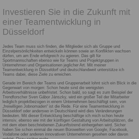
Investieren Sie in die Zukunft mit
einer Teamentwicklung in
Düsseldorf
Jedes Team muss sich finden, die Mitglieder sich als Gruppe und
Einzelpersönlichkeiten entwickeln können sowie an Konflikten wachsen
dürfen, um am Ende erfolgreich zu agieren. Das gilt für
Sportmannschaften ebenso wie für Teams und Projektgruppen in
Unternehmen und Organisationen jeglicher Art. Mit meiner
Teamentwicklung in Düsseldorf und deutschlandweit unterstütze ich
Teams dabei, diese Ziele zu erreichen.
Gerade im Bereich der Teams und Gruppenarbeit lohnt sich ein Blick in die
Gegenwart von morgen: Schon heute sind die wenigsten
Arbeitsverhältnisse unbefristet. Schon bald, so sagt es zum Beispiel der
Trendforscher Sven Gábor Jánszky, wird ein großer Teil der Mitarbeiter
lediglich projektbezogen in einem Unternehmen beschäftigt sein, von
„freiwilligen Jobnomaden“ ist die Rede. Für eine Teamentwicklung in
Düsseldorf oder anderswo in Deutschland wird dies Veränderungen
bedeuten. Mit dieser Entwicklung beschäftige ich mich schon heute
intensiv, ebenso wie mit der künftigen Gestaltung von Arbeitsplätzen, die
mit dem eben beschriebenen Zukunftstrend einhergehen wird. Sicher
haben Sie schon einmal die neuen Bürowelten von Google, Facebook,
Vodafone oder anderen innovativen Unternehmen gesehen oder davon
gehört. Dazu später mehr.