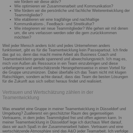
wie fördern wir diese aktiv?
Wie optimieren wir Zusammenarbeit und Kommunikation?
Wie fördern wir die persönliche und fachliche Weiterentwicklung der
Teammitglieder?
Wie etablieren wir eine tragfähige und nachhaltige
Kommunikations-, Feedback- und Streitkultur?
Wie integrieren wir neue Teammitglieder? Wie gehen wir mit denen
um, die uns verlassen werden oder die gern zurückkommen
möchten?
Weil jeder Mensch anders tickt und jedes Unternehmen anders
funktioniert, gibt es für die Teamentwicklung kein Passepartout. Ich finde
das gut so, denn das macht meine Arbeit als Business Coach und
Teamentwicklerin gerade spannend und abwechslungsreich. Ich mag es,
mich von Außen als Ressource in ein Team einzubringen und diese
unbefangene und wertschätzende Herangehensweise in einen Vorteil für
die Gruppe umzumünzen. Dabei überfalle ich das Team nicht mit klugen
Ratschlägen, sondern achte darauf, dass das Team die besten Lösungen
für die Zukunft aus sich selbst heraus findet und realisiert.
Vertrauen und Wertschätzung zählen in der
Teamentwicklung
Was erwartet eine Gruppe in meiner Teamentwicklung in Düsseldorf und
Umgebung? Zuallererst ein geschützter Raum des gegenseitigen
Vertrauens, in dem jedes Teammitglied frei und offen agieren kann. In
meiner Teamentwicklung in Düsseldorf lege ich durchaus Wert darauf,
dass wir auch Spaß in der Zusammenarbeit haben. Vertrauen und eine
wertschätzende Atmosphäre sind das A&O jeder Teamarbeit. Ich verfolge