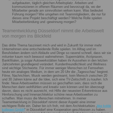
aufgebauten, täglich gleichen Arbeitsplatz. Arbeiten und
kommunizieren in offenen Räumen und bevorzugt da, wo der
Mitarbeiter gerade am sinnvollsten wirken kann. Was bedeutet
Führung morgen? Wie umgehen mit Teammitgliedern, die nur für
dieses eine Projekt beschäftigt werden? Welche Rolle spielen
Mitarbeiterbindung und -gewinnung morgen?
Teamentwicklung Düsseldorf nimmt die Arbeitswelt
von morgen ins Blickfeld
Das dritte Thema fasziniert mich und wird in Zukunft für immer mehr
Unternehmen eine entscheidende Rolle spielen. Im Alltag und im
Berufsleben ändern sich Abläufe und Dinge so rasend schnell, dass wir sie
mitunter kaum noch bewusst wahrnehmen. Supermärkte, Arztpraxen,
Bankfilialen, ja sogar Autowerkstätten haben ihr Aussehen in den letzten
Jahrzehnten grundlegend verändert. Kundenfreundlichkeit und Wellness
sind wichtige Stichworte. Für immer weniger Menschen ist Fernsehen
heute ein analoges Medium, in dem um 20 Uhr die „Tagesschau“ beginnt.
Filme, Nachrichten, Musik werden gestreamt, kein Mensch zwischen 20
und 30 Jahren käme auf die Idee, sich eine TV-Zeitschrift zu kaufen. Ich
finde: Neue Arbeitswelten müssen so geschaffen sein, dass sich die
Menschen darin wohlfühlen und kreativ sein können und bin überzeugt
davon, dass es nicht ausreicht, mit Hilfe der neuesten Erkenntnisse aus
Hirnforschung und Innenarchitektur schöne neue Arbeitswelten zu
schaffen. Man muss die Menschen mitnehmen. In meiner
Teamentwicklung in Düsseldorf nimmt dieser Aspekt eine immer
wichtigere Rolle ein. Daher bin ich froh, mit dem Architekturbüro „
bkp kolde
kollegen GmbH
“ in Düsseldorf eine Kooperation geschlossen zu haben.