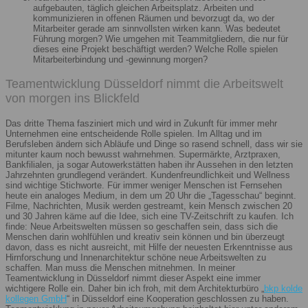
aufgebauten, täglich gleichen Arbeitsplatz. Arbeiten und
kommunizieren in offenen Räumen und bevorzugt da, wo der
Mitarbeiter gerade am sinnvollsten wirken kann. Was bedeutet
Führung morgen? Wie umgehen mit Teammitgliedern, die nur für
dieses eine Projekt beschäftigt werden? Welche Rolle spielen
Mitarbeiterbindung und -gewinnung morgen?
Teamentwicklung Düsseldorf nimmt die Arbeitswelt
von morgen ins Blickfeld
Das dritte Thema fasziniert mich und wird in Zukunft für immer mehr
Unternehmen eine entscheidende Rolle spielen. Im Alltag und im
Berufsleben ändern sich Abläufe und Dinge so rasend schnell, dass wir sie
mitunter kaum noch bewusst wahrnehmen. Supermärkte, Arztpraxen,
Bankfilialen, ja sogar Autowerkstätten haben ihr Aussehen in den letzten
Jahrzehnten grundlegend verändert. Kundenfreundlichkeit und Wellness
sind wichtige Stichworte. Für immer weniger Menschen ist Fernsehen
heute ein analoges Medium, in dem um 20 Uhr die „Tagesschau“ beginnt.
Filme, Nachrichten, Musik werden gestreamt, kein Mensch zwischen 20
und 30 Jahren käme auf die Idee, sich eine TV-Zeitschrift zu kaufen. Ich
finde: Neue Arbeitswelten müssen so geschaffen sein, dass sich die
Menschen darin wohlfühlen und kreativ sein können und bin überzeugt
davon, dass es nicht ausreicht, mit Hilfe der neuesten Erkenntnisse aus
Hirnforschung und Innenarchitektur schöne neue Arbeitswelten zu
schaffen. Man muss die Menschen mitnehmen. In meiner
Teamentwicklung in Düsseldorf nimmt dieser Aspekt eine immer
wichtigere Rolle ein. Daher bin ich froh, mit dem Architekturbüro „
bkp kolde
kollegen GmbH
“ in Düsseldorf eine Kooperation geschlossen zu haben.