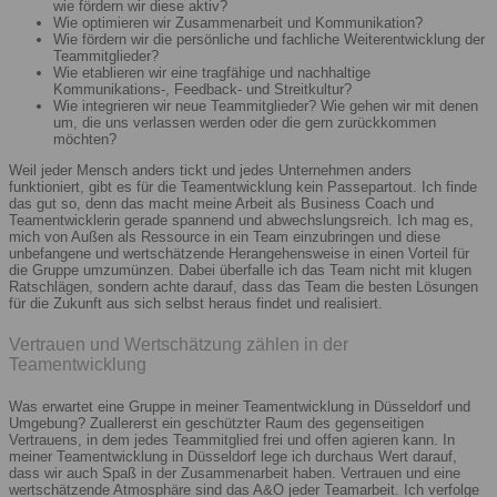
wie fördern wir diese aktiv?
Wie optimieren wir Zusammenarbeit und Kommunikation?
Wie fördern wir die persönliche und fachliche Weiterentwicklung der
Teammitglieder?
Wie etablieren wir eine tragfähige und nachhaltige
Kommunikations-, Feedback- und Streitkultur?
Wie integrieren wir neue Teammitglieder? Wie gehen wir mit denen
um, die uns verlassen werden oder die gern zurückkommen
möchten?
Weil jeder Mensch anders tickt und jedes Unternehmen anders
funktioniert, gibt es für die Teamentwicklung kein Passepartout. Ich finde
das gut so, denn das macht meine Arbeit als Business Coach und
Teamentwicklerin gerade spannend und abwechslungsreich. Ich mag es,
mich von Außen als Ressource in ein Team einzubringen und diese
unbefangene und wertschätzende Herangehensweise in einen Vorteil für
die Gruppe umzumünzen. Dabei überfalle ich das Team nicht mit klugen
Ratschlägen, sondern achte darauf, dass das Team die besten Lösungen
für die Zukunft aus sich selbst heraus findet und realisiert.
Vertrauen und Wertschätzung zählen in der
Teamentwicklung
Was erwartet eine Gruppe in meiner Teamentwicklung in Düsseldorf und
Umgebung? Zuallererst ein geschützter Raum des gegenseitigen
Vertrauens, in dem jedes Teammitglied frei und offen agieren kann. In
meiner Teamentwicklung in Düsseldorf lege ich durchaus Wert darauf,
dass wir auch Spaß in der Zusammenarbeit haben. Vertrauen und eine
wertschätzende Atmosphäre sind das A&O jeder Teamarbeit. Ich verfolge