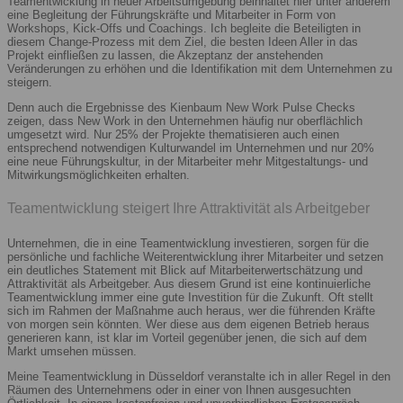
Teamentwicklung in neuer Arbeitsumgebung beinhaltet hier unter anderem
eine Begleitung der Führungskräfte und Mitarbeiter in Form von
Workshops, Kick-Offs und Coachings. Ich begleite die Beteiligten in
diesem Change-Prozess mit dem Ziel, die besten Ideen Aller in das
Projekt einfließen zu lassen, die Akzeptanz der anstehenden
Veränderungen zu erhöhen und die Identifikation mit dem Unternehmen zu
steigern.
Denn auch die Ergebnisse des Kienbaum New Work Pulse Checks
zeigen, dass New Work in den Unternehmen häufig nur oberflächlich
umgesetzt wird. Nur 25% der Projekte thematisieren auch einen
entsprechend notwendigen Kulturwandel im Unternehmen und nur 20%
eine neue Führungskultur, in der Mitarbeiter mehr Mitgestaltungs- und
Mitwirkungsmöglichkeiten erhalten.
Teamentwicklung steigert Ihre Attraktivität als Arbeitgeber
Unternehmen, die in eine Teamentwicklung investieren, sorgen für die
persönliche und fachliche Weiterentwicklung ihrer Mitarbeiter und setzen
ein deutliches Statement mit Blick auf Mitarbeiterwertschätzung und
Attraktivität als Arbeitgeber. Aus diesem Grund ist eine kontinuierliche
Teamentwicklung immer eine gute Investition für die Zukunft. Oft stellt
sich im Rahmen der Maßnahme auch heraus, wer die führenden Kräfte
von morgen sein könnten. Wer diese aus dem eigenen Betrieb heraus
generieren kann, ist klar im Vorteil gegenüber jenen, die sich auf dem
Markt umsehen müssen.
Meine Teamentwicklung in Düsseldorf veranstalte ich in aller Regel in den
Räumen des Unternehmens oder in einer von Ihnen ausgesuchten