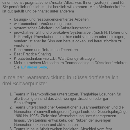
einen höchst pragmatischen Ansatz: Alles, was Ihnen (weiter)hilft und für
Sie persönlich nützlich ist, ist herzlich willkommen. Mein Methodenkoffer
ist gut gefüllt und beinhaltet unter anderem
lösungs- und ressourcenorientiertes Arbeiten
werteorientierte Veränderungsarbeit
systemisches Arbeiten und Aufstellungsarbeit
provokativer Stil und provokative Systemarbeit (nach N. Höfner und
F. Farrelly). Provokation meint hier nicht verletzen oder beleidigen,
sondern ist eher im Sinn von herauslocken und herausfordern zu
verstehen
Penetrance und Refraiming-Techniken
Best Practice Sharing
Kreativtechniken wie z.B. Walt-Disney-Strategie
Mehr zu meinen Methoden im Teamcoaching in Düsseldorf erfahren
Sie
auf dieser Seite
.
In meiner Teamentwicklung in Düsseldorf sehe ich
drei Schwerpunkte:
Teams in Teamkonflikten unterstützen. Tragfähige Lösungen für
alle Beteiligten sind das Ziel, weniger Ursachen oder gar
Schuldfragen.
Teams unterschiedlicher Generationen zusammenbringen und die
Generation Y sinnvoll integrieren (junge Leute der Geburtsjahrgänge
1980 bis 1995). Ziele sind Wertschätzung über Altersgrenzen
hinaus, Verständnis entwickeln, den Nutzen der jeweiligen
Generation erkennen und aktiv nutzen
Teams in neue Arbeitswelten begleiten. Abschied vom fest