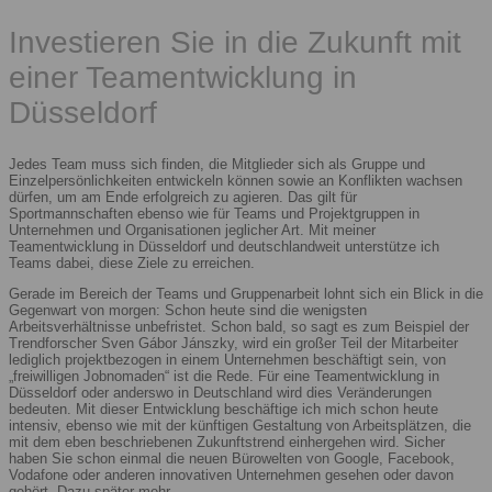
Investieren Sie in die Zukunft mit
einer Teamentwicklung in
Düsseldorf
Jedes Team muss sich finden, die Mitglieder sich als Gruppe und
Einzelpersönlichkeiten entwickeln können sowie an Konflikten wachsen
dürfen, um am Ende erfolgreich zu agieren. Das gilt für
Sportmannschaften ebenso wie für Teams und Projektgruppen in
Unternehmen und Organisationen jeglicher Art. Mit meiner
Teamentwicklung in Düsseldorf und deutschlandweit unterstütze ich
Teams dabei, diese Ziele zu erreichen.
Gerade im Bereich der Teams und Gruppenarbeit lohnt sich ein Blick in die
Gegenwart von morgen: Schon heute sind die wenigsten
Arbeitsverhältnisse unbefristet. Schon bald, so sagt es zum Beispiel der
Trendforscher Sven Gábor Jánszky, wird ein großer Teil der Mitarbeiter
lediglich projektbezogen in einem Unternehmen beschäftigt sein, von
„freiwilligen Jobnomaden“ ist die Rede. Für eine Teamentwicklung in
Düsseldorf oder anderswo in Deutschland wird dies Veränderungen
bedeuten. Mit dieser Entwicklung beschäftige ich mich schon heute
intensiv, ebenso wie mit der künftigen Gestaltung von Arbeitsplätzen, die
mit dem eben beschriebenen Zukunftstrend einhergehen wird. Sicher
haben Sie schon einmal die neuen Bürowelten von Google, Facebook,
Vodafone oder anderen innovativen Unternehmen gesehen oder davon
gehört. Dazu später mehr.