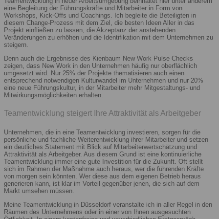
Teamentwicklung in neuer Arbeitsumgebung beinhaltet hier unter anderem
eine Begleitung der Führungskräfte und Mitarbeiter in Form von
Workshops, Kick-Offs und Coachings. Ich begleite die Beteiligten in
diesem Change-Prozess mit dem Ziel, die besten Ideen Aller in das
Projekt einfließen zu lassen, die Akzeptanz der anstehenden
Veränderungen zu erhöhen und die Identifikation mit dem Unternehmen zu
steigern.
Denn auch die Ergebnisse des Kienbaum New Work Pulse Checks
zeigen, dass New Work in den Unternehmen häufig nur oberflächlich
umgesetzt wird. Nur 25% der Projekte thematisieren auch einen
entsprechend notwendigen Kulturwandel im Unternehmen und nur 20%
eine neue Führungskultur, in der Mitarbeiter mehr Mitgestaltungs- und
Mitwirkungsmöglichkeiten erhalten.
Teamentwicklung steigert Ihre Attraktivität als Arbeitgeber
Unternehmen, die in eine Teamentwicklung investieren, sorgen für die
persönliche und fachliche Weiterentwicklung ihrer Mitarbeiter und setzen
ein deutliches Statement mit Blick auf Mitarbeiterwertschätzung und
Attraktivität als Arbeitgeber. Aus diesem Grund ist eine kontinuierliche
Teamentwicklung immer eine gute Investition für die Zukunft. Oft stellt
sich im Rahmen der Maßnahme auch heraus, wer die führenden Kräfte
von morgen sein könnten. Wer diese aus dem eigenen Betrieb heraus
generieren kann, ist klar im Vorteil gegenüber jenen, die sich auf dem
Markt umsehen müssen.
Meine Teamentwicklung in Düsseldorf veranstalte ich in aller Regel in den
Räumen des Unternehmens oder in einer von Ihnen ausgesuchten