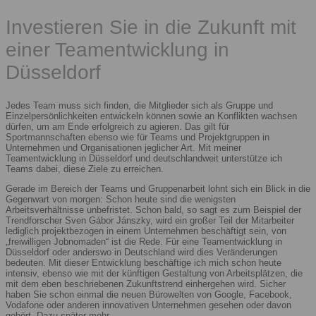
Investieren Sie in die Zukunft mit
einer Teamentwicklung in
Düsseldorf
Jedes Team muss sich finden, die Mitglieder sich als Gruppe und
Einzelpersönlichkeiten entwickeln können sowie an Konflikten wachsen
dürfen, um am Ende erfolgreich zu agieren. Das gilt für
Sportmannschaften ebenso wie für Teams und Projektgruppen in
Unternehmen und Organisationen jeglicher Art. Mit meiner
Teamentwicklung in Düsseldorf und deutschlandweit unterstütze ich
Teams dabei, diese Ziele zu erreichen.
Gerade im Bereich der Teams und Gruppenarbeit lohnt sich ein Blick in die
Gegenwart von morgen: Schon heute sind die wenigsten
Arbeitsverhältnisse unbefristet. Schon bald, so sagt es zum Beispiel der
Trendforscher Sven Gábor Jánszky, wird ein großer Teil der Mitarbeiter
lediglich projektbezogen in einem Unternehmen beschäftigt sein, von
„freiwilligen Jobnomaden“ ist die Rede. Für eine Teamentwicklung in
Düsseldorf oder anderswo in Deutschland wird dies Veränderungen
bedeuten. Mit dieser Entwicklung beschäftige ich mich schon heute
intensiv, ebenso wie mit der künftigen Gestaltung von Arbeitsplätzen, die
mit dem eben beschriebenen Zukunftstrend einhergehen wird. Sicher
haben Sie schon einmal die neuen Bürowelten von Google, Facebook,
Vodafone oder anderen innovativen Unternehmen gesehen oder davon
gehört. Dazu später mehr.