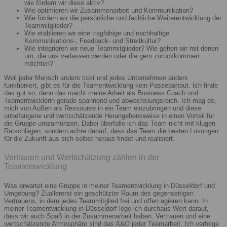
wie fördern wir diese aktiv?
Wie optimieren wir Zusammenarbeit und Kommunikation?
Wie fördern wir die persönliche und fachliche Weiterentwicklung der
Teammitglieder?
Wie etablieren wir eine tragfähige und nachhaltige
Kommunikations-, Feedback- und Streitkultur?
Wie integrieren wir neue Teammitglieder? Wie gehen wir mit denen
um, die uns verlassen werden oder die gern zurückkommen
möchten?
Weil jeder Mensch anders tickt und jedes Unternehmen anders
funktioniert, gibt es für die Teamentwicklung kein Passepartout. Ich finde
das gut so, denn das macht meine Arbeit als Business Coach und
Teamentwicklerin gerade spannend und abwechslungsreich. Ich mag es,
mich von Außen als Ressource in ein Team einzubringen und diese
unbefangene und wertschätzende Herangehensweise in einen Vorteil für
die Gruppe umzumünzen. Dabei überfalle ich das Team nicht mit klugen
Ratschlägen, sondern achte darauf, dass das Team die besten Lösungen
für die Zukunft aus sich selbst heraus findet und realisiert.
Vertrauen und Wertschätzung zählen in der
Teamentwicklung
Was erwartet eine Gruppe in meiner Teamentwicklung in Düsseldorf und
Umgebung? Zuallererst ein geschützter Raum des gegenseitigen
Vertrauens, in dem jedes Teammitglied frei und offen agieren kann. In
meiner Teamentwicklung in Düsseldorf lege ich durchaus Wert darauf,
dass wir auch Spaß in der Zusammenarbeit haben. Vertrauen und eine
wertschätzende Atmosphäre sind das A&O jeder Teamarbeit. Ich verfolge