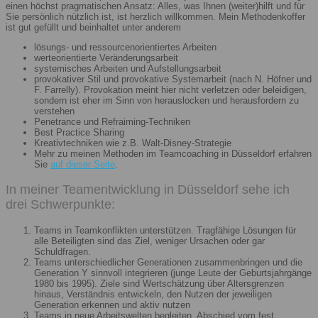
einen höchst pragmatischen Ansatz: Alles, was Ihnen (weiter)hilft und für
Sie persönlich nützlich ist, ist herzlich willkommen. Mein Methodenkoffer
ist gut gefüllt und beinhaltet unter anderem
lösungs- und ressourcenorientiertes Arbeiten
werteorientierte Veränderungsarbeit
systemisches Arbeiten und Aufstellungsarbeit
provokativer Stil und provokative Systemarbeit (nach N. Höfner und
F. Farrelly). Provokation meint hier nicht verletzen oder beleidigen,
sondern ist eher im Sinn von herauslocken und herausfordern zu
verstehen
Penetrance und Refraiming-Techniken
Best Practice Sharing
Kreativtechniken wie z.B. Walt-Disney-Strategie
Mehr zu meinen Methoden im Teamcoaching in Düsseldorf erfahren
Sie
auf dieser Seite
.
In meiner Teamentwicklung in Düsseldorf sehe ich
drei Schwerpunkte:
Teams in Teamkonflikten unterstützen. Tragfähige Lösungen für
alle Beteiligten sind das Ziel, weniger Ursachen oder gar
Schuldfragen.
Teams unterschiedlicher Generationen zusammenbringen und die
Generation Y sinnvoll integrieren (junge Leute der Geburtsjahrgänge
1980 bis 1995). Ziele sind Wertschätzung über Altersgrenzen
hinaus, Verständnis entwickeln, den Nutzen der jeweiligen
Generation erkennen und aktiv nutzen
Teams in neue Arbeitswelten begleiten. Abschied vom fest