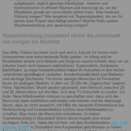
aufgebauten, täglich gleichen Arbeitsplatz. Arbeiten und
kommunizieren in offenen Räumen und bevorzugt da, wo der
Mitarbeiter gerade am sinnvollsten wirken kann. Was bedeutet
Führung morgen? Wie umgehen mit Teammitgliedern, die nur für
dieses eine Projekt beschäftigt werden? Welche Rolle spielen
Mitarbeiterbindung und -gewinnung morgen?
Teamentwicklung Düsseldorf nimmt die Arbeitswelt
von morgen ins Blickfeld
Das dritte Thema fasziniert mich und wird in Zukunft für immer mehr
Unternehmen eine entscheidende Rolle spielen. Im Alltag und im
Berufsleben ändern sich Abläufe und Dinge so rasend schnell, dass wir sie
mitunter kaum noch bewusst wahrnehmen. Supermärkte, Arztpraxen,
Bankfilialen, ja sogar Autowerkstätten haben ihr Aussehen in den letzten
Jahrzehnten grundlegend verändert. Kundenfreundlichkeit und Wellness
sind wichtige Stichworte. Für immer weniger Menschen ist Fernsehen
heute ein analoges Medium, in dem um 20 Uhr die „Tagesschau“ beginnt.
Filme, Nachrichten, Musik werden gestreamt, kein Mensch zwischen 20
und 30 Jahren käme auf die Idee, sich eine TV-Zeitschrift zu kaufen. Ich
finde: Neue Arbeitswelten müssen so geschaffen sein, dass sich die
Menschen darin wohlfühlen und kreativ sein können und bin überzeugt
davon, dass es nicht ausreicht, mit Hilfe der neuesten Erkenntnisse aus
Hirnforschung und Innenarchitektur schöne neue Arbeitswelten zu
schaffen. Man muss die Menschen mitnehmen. In meiner
Teamentwicklung in Düsseldorf nimmt dieser Aspekt eine immer
wichtigere Rolle ein. Daher bin ich froh, mit dem Architekturbüro „
bkp kolde
kollegen GmbH
“ in Düsseldorf eine Kooperation geschlossen zu haben.