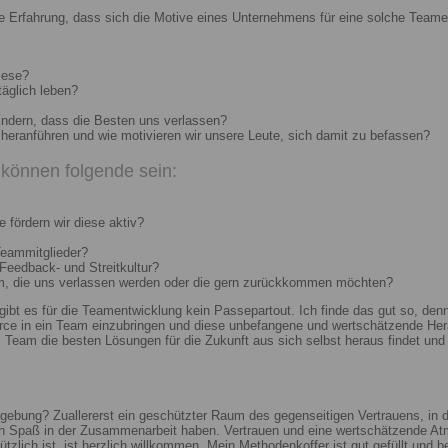
e Erfahrung, dass sich die Motive eines Unternehmens für eine solche Teame
iese?
täglich leben?
indern, dass die Besten uns verlassen?
heranführen und wie motivieren wir unsere Leute, sich damit zu befassen?
können folgende sein:
 fördern wir diese aktiv?
Teammitglieder?
 Feedback- und Streitkultur?
um, die uns verlassen werden oder die gern zurückkommen möchten?
 gibt es für die Teamentwicklung kein Passepartout. Ich finde das gut so, d
e in ein Team einzubringen und diese unbefangene und wertschätzende Hera
Team die besten Lösungen für die Zukunft aus sich selbst heraus findet und r
ebung? Zuallererst ein geschützter Raum des gegenseitigen Vertrauens, in de
ch Spaß in der Zusammenarbeit haben. Vertrauen und eine wertschätzende At
ützlich ist, ist herzlich willkommen. Mein Methodenkoffer ist gut gefüllt und 