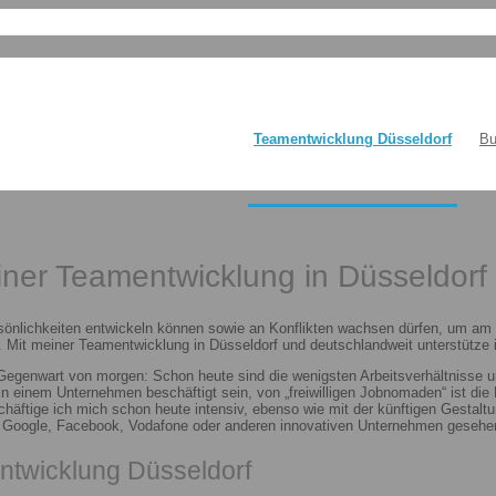
Teamentwicklung Düsseldorf
Bu
einer Teamentwicklung in Düsseldorf
sönlichkeiten entwickeln können sowie an Konflikten wachsen dürfen, um am E
 Mit meiner Teamentwicklung in Düsseldorf und deutschlandweit unterstütze i
 Gegenwart von morgen: Schon heute sind die wenigsten Arbeitsverhältnisse u
n in einem Unternehmen beschäftigt sein, von „freiwilligen Jobnomaden“ ist d
häftige ich mich schon heute intensiv, ebenso wie mit der künftigen Gestalt
n Google, Facebook, Vodafone oder anderen innovativen Unternehmen gesehen
ntwicklung Düsseldorf