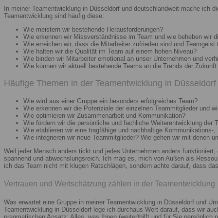
In meiner Teamentwicklung in Düsseldorf und deutschlandweit mache ich di
Teamentwicklung sind häufig diese:
Wie meistern wir bestehende Herausforderungen?
Wie erkennen wir Missverständnisse im Team und wie beheben wir d
Wie erreichen wir, dass die Mitarbeiter zufrieden sind und Teamgeist 
Wie halten wir die Qualität im Team auf einem hohen Niveau?
Wie binden wir Mitarbeiter emotional an unser Unternehmen und verh
Wie können wir aktuell bestehende Teams an die Trends der Zukunft 
Häufige Themen in der Teamentwicklung in Düsseldorf 
Wie wird aus einer Gruppe ein besonders erfolgreiches Team?
Wie erkennen wir die Potenziale der einzelnen Teammitglieder und wie
Wie optimieren wir Zusammenarbeit und Kommunikation?
Wie fördern wir die persönliche und fachliche Weiterentwicklung der 
Wie etablieren wir eine tragfähige und nachhaltige Kommunikations-,
Wie integrieren wir neue Teammitglieder? Wie gehen wir mit denen 
Weil jeder Mensch anders tickt und jedes Unternehmen anders funktioniert,
spannend und abwechslungsreich. Ich mag es, mich von Außen als Ressourc
ich das Team nicht mit klugen Ratschlägen, sondern achte darauf, dass das 
Vertrauen und Wertschätzung zählen in der Teamentwicklung
Was erwartet eine Gruppe in meiner Teamentwicklung in Düsseldorf und Umg
Teamentwicklung in Düsseldorf lege ich durchaus Wert darauf, dass wir au
pragmatischen Ansatz: Alles, was Ihnen (weiter)hilft und für Sie persönlich n