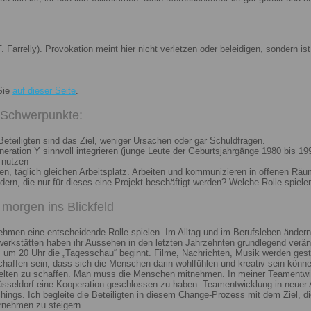
. Farrelly). Provokation meint hier nicht verletzen oder beleidigen, sondern 
Sie
auf dieser Seite
.
i Schwerpunkte:
eteiligten sind das Ziel, weniger Ursachen oder gar Schuldfragen.
ation Y sinnvoll integrieren (junge Leute der Geburtsjahrgänge 1980 bis 199
 nutzen
n, täglich gleichen Arbeitsplatz. Arbeiten und kommunizieren in offenen Räu
n, die nur für dieses eine Projekt beschäftigt werden? Welche Rolle spiele
morgen ins Blickfeld
nehmen eine entscheidende Rolle spielen. Im Alltag und im Berufsleben ändern
erkstätten haben ihr Aussehen in den letzten Jahrzehnten grundlegend veränd
um 20 Uhr die „Tagesschau“ beginnt. Filme, Nachrichten, Musik werden gest
chaffen sein, dass sich die Menschen darin wohlfühlen und kreativ sein könne
elten zu schaffen. Man muss die Menschen mitnehmen. In meiner Teamentwick
Düsseldorf eine Kooperation geschlossen zu haben. Teamentwicklung in neuer 
ngs. Ich begleite die Beteiligten in diesem Change-Prozess mit dem Ziel, die
rnehmen zu steigern.