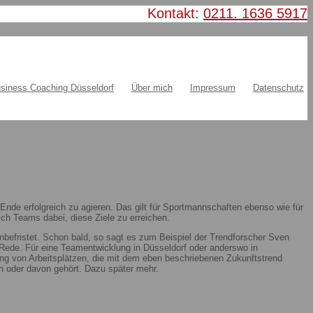
Kontakt:
0211. 1636 5917
siness Coaching Düsseldorf
Über mich
Impressum
Datenschutz
nde erfolgreich zu agieren. Das gilt für Sportmannschaften ebenso wie für
ch Teams dabei, diese Ziele zu erreichen.
nbefristet. Schon bald, so sagt es zum Beispiel der Trendforscher Sven
ie Rede. Für eine Teamentwicklung in Düsseldorf oder anderswo in
ung von Arbeitsplätzen, die mit dem eben beschriebenen Zukunftstrend
 oder davon gehört. Dazu später mehr.