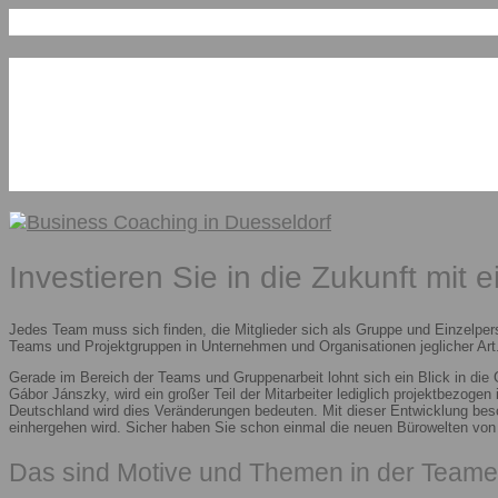
Investieren Sie in die Zukunft mit 
Jedes Team muss sich finden, die Mitglieder sich als Gruppe und Einzelper
Teams und Projektgruppen in Unternehmen und Organisationen jeglicher Art.
Gerade im Bereich der Teams und Gruppenarbeit lohnt sich ein Blick in die
Gábor Jánszky, wird ein großer Teil der Mitarbeiter lediglich projektbezoge
Deutschland wird dies Veränderungen bedeuten. Mit dieser Entwicklung besc
einhergehen wird. Sicher haben Sie schon einmal die neuen Bürowelten vo
Das sind Motive und Themen in der Teame