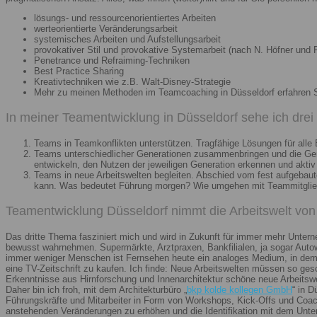
lösungs- und ressourcenorientiertes Arbeiten
werteorientierte Veränderungsarbeit
systemisches Arbeiten und Aufstellungsarbeit
provokativer Stil und provokative Systemarbeit (nach N. Höfner und F
Penetrance und Refraiming-Techniken
Best Practice Sharing
Kreativtechniken wie z.B. Walt-Disney-Strategie
Mehr zu meinen Methoden im Teamcoaching in Düsseldorf erfahren 
In meiner Teamentwicklung in Düsseldorf sehe ich dre
Teams in Teamkonflikten unterstützen. Tragfähige Lösungen für alle B
Teams unterschiedlicher Generationen zusammenbringen und die Gener
entwickeln, den Nutzen der jeweiligen Generation erkennen und aktiv
Teams in neue Arbeitswelten begleiten. Abschied vom fest aufgebaute
kann. Was bedeutet Führung morgen? Wie umgehen mit Teammitglieder
Teamentwicklung Düsseldorf nimmt die Arbeitswelt von 
Das dritte Thema fasziniert mich und wird in Zukunft für immer mehr Unter
bewusst wahrnehmen. Supermärkte, Arztpraxen, Bankfilialen, ja sogar Autow
immer weniger Menschen ist Fernsehen heute ein analoges Medium, in dem 
eine TV-Zeitschrift zu kaufen. Ich finde: Neue Arbeitswelten müssen so ges
Erkenntnisse aus Hirnforschung und Innenarchitektur schöne neue Arbeitsw
Daher bin ich froh, mit dem Architekturbüro „
bkp kolde kollegen GmbH
“ in 
Führungskräfte und Mitarbeiter in Form von Workshops, Kick-Offs und Coachi
anstehenden Veränderungen zu erhöhen und die Identifikation mit dem Unte