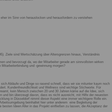
ist eher im Sinn von herauslocken und herausfordern zu verstehen
5). Ziele sind Wertschätzung über Altersgrenzen hinaus, Verständnis
men und bevorzugt da, wo der Mitarbeiter gerade am sinnvollsten wirken
n Mitarbeiterbindung und -gewinnung morgen?
 sich Abläufe und Dinge so rasend schnell, dass wir sie mitunter kaum noch
ert. Kundenfreundlichkeit und Wellness sind wichtige Stichworte. Für
reamt, kein Mensch zwischen 20 und 30 Jahren käme auf die Idee, sich
n und bin überzeugt davon, dass es nicht ausreicht, mit Hilfe der neuesten
lung in Düsseldorf nimmt dieser Aspekt eine immer wichtigere Rolle ein.
Arbeitsumgebung beinhaltet hier unter anderem eine Begleitung der
 besten Ideen Aller in das Projekt einfließen zu lassen, die Akzeptanz der