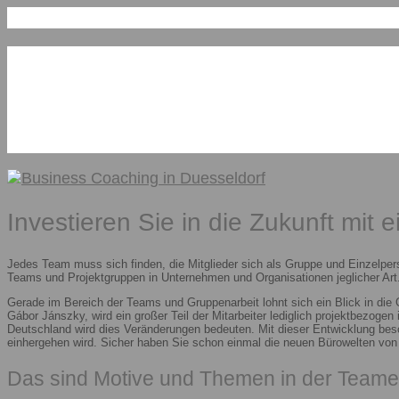
Investieren Sie in die Zukunft mit 
Jedes Team muss sich finden, die Mitglieder sich als Gruppe und Einzelper
Teams und Projektgruppen in Unternehmen und Organisationen jeglicher Art.
Gerade im Bereich der Teams und Gruppenarbeit lohnt sich ein Blick in die
Gábor Jánszky, wird ein großer Teil der Mitarbeiter lediglich projektbezoge
Deutschland wird dies Veränderungen bedeuten. Mit dieser Entwicklung besc
einhergehen wird. Sicher haben Sie schon einmal die neuen Bürowelten vo
Das sind Motive und Themen in der Teame