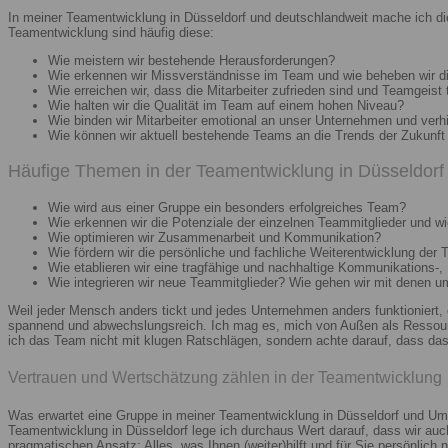
In meiner Teamentwicklung in Düsseldorf und deutschlandweit mache ich di
Teamentwicklung sind häufig diese:
Wie meistern wir bestehende Herausforderungen?
Wie erkennen wir Missverständnisse im Team und wie beheben wir d
Wie erreichen wir, dass die Mitarbeiter zufrieden sind und Teamgeist 
Wie halten wir die Qualität im Team auf einem hohen Niveau?
Wie binden wir Mitarbeiter emotional an unser Unternehmen und verh
Wie können wir aktuell bestehende Teams an die Trends der Zukunft 
Häufige Themen in der Teamentwicklung in Düsseldorf 
Wie wird aus einer Gruppe ein besonders erfolgreiches Team?
Wie erkennen wir die Potenziale der einzelnen Teammitglieder und wie
Wie optimieren wir Zusammenarbeit und Kommunikation?
Wie fördern wir die persönliche und fachliche Weiterentwicklung der 
Wie etablieren wir eine tragfähige und nachhaltige Kommunikations-,
Wie integrieren wir neue Teammitglieder? Wie gehen wir mit denen 
Weil jeder Mensch anders tickt und jedes Unternehmen anders funktioniert,
spannend und abwechslungsreich. Ich mag es, mich von Außen als Ressourc
ich das Team nicht mit klugen Ratschlägen, sondern achte darauf, dass das 
Vertrauen und Wertschätzung zählen in der Teamentwicklung
Was erwartet eine Gruppe in meiner Teamentwicklung in Düsseldorf und Umg
Teamentwicklung in Düsseldorf lege ich durchaus Wert darauf, dass wir au
pragmatischen Ansatz: Alles, was Ihnen (weiter)hilft und für Sie persönlich n