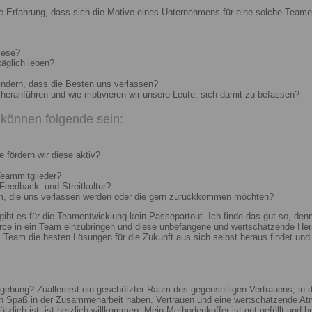
e Erfahrung, dass sich die Motive eines Unternehmens für eine solche Teame
iese?
täglich leben?
indern, dass die Besten uns verlassen?
heranführen und wie motivieren wir unsere Leute, sich damit zu befassen?
können folgende sein:
 fördern wir diese aktiv?
Teammitglieder?
 Feedback- und Streitkultur?
um, die uns verlassen werden oder die gern zurückkommen möchten?
 gibt es für die Teamentwicklung kein Passepartout. Ich finde das gut so, d
e in ein Team einzubringen und diese unbefangene und wertschätzende Hera
Team die besten Lösungen für die Zukunft aus sich selbst heraus findet und r
ebung? Zuallererst ein geschützter Raum des gegenseitigen Vertrauens, in de
ch Spaß in der Zusammenarbeit haben. Vertrauen und eine wertschätzende At
ützlich ist, ist herzlich willkommen. Mein Methodenkoffer ist gut gefüllt und 