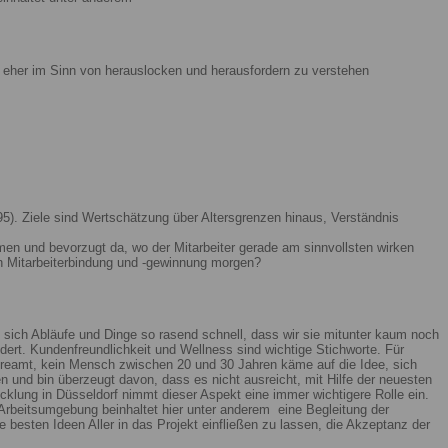
ist eher im Sinn von herauslocken und herausfordern zu verstehen
5). Ziele sind Wertschätzung über Altersgrenzen hinaus, Verständnis
men und bevorzugt da, wo der Mitarbeiter gerade am sinnvollsten wirken
n Mitarbeiterbindung und -gewinnung morgen?
 sich Abläufe und Dinge so rasend schnell, dass wir sie mitunter kaum noch
ert. Kundenfreundlichkeit und Wellness sind wichtige Stichworte. Für
reamt, kein Mensch zwischen 20 und 30 Jahren käme auf die Idee, sich
n und bin überzeugt davon, dass es nicht ausreicht, mit Hilfe der neuesten
lung in Düsseldorf nimmt dieser Aspekt eine immer wichtigere Rolle ein.
Arbeitsumgebung beinhaltet hier unter anderem eine Begleitung der
 besten Ideen Aller in das Projekt einfließen zu lassen, die Akzeptanz der