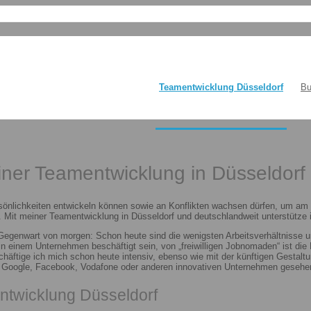
Teamentwicklung Düsseldorf
Bu
einer Teamentwicklung in Düsseldorf
sönlichkeiten entwickeln können sowie an Konflikten wachsen dürfen, um am E
 Mit meiner Teamentwicklung in Düsseldorf und deutschlandweit unterstütze i
 Gegenwart von morgen: Schon heute sind die wenigsten Arbeitsverhältnisse u
n in einem Unternehmen beschäftigt sein, von „freiwilligen Jobnomaden“ ist d
häftige ich mich schon heute intensiv, ebenso wie mit der künftigen Gestalt
n Google, Facebook, Vodafone oder anderen innovativen Unternehmen gesehen
ntwicklung Düsseldorf