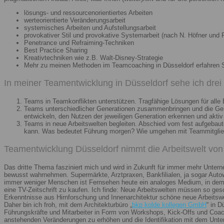
lösungs- und ressourcenorientiertes Arbeiten
werteorientierte Veränderungsarbeit
systemisches Arbeiten und Aufstellungsarbeit
provokativer Stil und provokative Systemarbeit (nach N. Höfner und F
Penetrance und Refraiming-Techniken
Best Practice Sharing
Kreativtechniken wie z.B. Walt-Disney-Strategie
Mehr zu meinen Methoden im Teamcoaching in Düsseldorf erfahren 
In meiner Teamentwicklung in Düsseldorf sehe ich dre
Teams in Teamkonflikten unterstützen. Tragfähige Lösungen für alle B
Teams unterschiedlicher Generationen zusammenbringen und die Gener
entwickeln, den Nutzen der jeweiligen Generation erkennen und aktiv
Teams in neue Arbeitswelten begleiten. Abschied vom fest aufgebaute
kann. Was bedeutet Führung morgen? Wie umgehen mit Teammitglieder
Teamentwicklung Düsseldorf nimmt die Arbeitswelt von 
Das dritte Thema fasziniert mich und wird in Zukunft für immer mehr Unter
bewusst wahrnehmen. Supermärkte, Arztpraxen, Bankfilialen, ja sogar Autow
immer weniger Menschen ist Fernsehen heute ein analoges Medium, in dem 
eine TV-Zeitschrift zu kaufen. Ich finde: Neue Arbeitswelten müssen so ges
Erkenntnisse aus Hirnforschung und Innenarchitektur schöne neue Arbeitsw
Daher bin ich froh, mit dem Architekturbüro „
bkp kolde kollegen GmbH
“ in 
Führungskräfte und Mitarbeiter in Form von Workshops, Kick-Offs und Coachi
anstehenden Veränderungen zu erhöhen und die Identifikation mit dem Unte