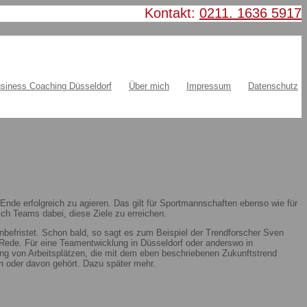
Kontakt:
0211. 1636 5917
siness Coaching Düsseldorf
Über mich
Impressum
Datenschutz
nde erfolgreich zu agieren. Das gilt für Sportmannschaften ebenso wie für
ch Teams dabei, diese Ziele zu erreichen.
nbefristet. Schon bald, so sagt es zum Beispiel der Trendforscher Sven
ie Rede. Für eine Teamentwicklung in Düsseldorf oder anderswo in
ung von Arbeitsplätzen, die mit dem eben beschriebenen Zukunftstrend
 oder davon gehört. Dazu später mehr.