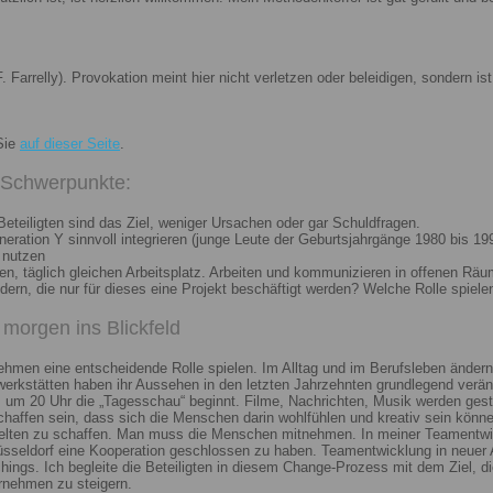
. Farrelly). Provokation meint hier nicht verletzen oder beleidigen, sondern 
Sie
auf dieser Seite
.
i Schwerpunkte:
eteiligten sind das Ziel, weniger Ursachen oder gar Schuldfragen.
ation Y sinnvoll integrieren (junge Leute der Geburtsjahrgänge 1980 bis 199
 nutzen
n, täglich gleichen Arbeitsplatz. Arbeiten und kommunizieren in offenen Räu
n, die nur für dieses eine Projekt beschäftigt werden? Welche Rolle spiele
morgen ins Blickfeld
nehmen eine entscheidende Rolle spielen. Im Alltag und im Berufsleben ändern
erkstätten haben ihr Aussehen in den letzten Jahrzehnten grundlegend veränd
um 20 Uhr die „Tagesschau“ beginnt. Filme, Nachrichten, Musik werden gest
chaffen sein, dass sich die Menschen darin wohlfühlen und kreativ sein könne
elten zu schaffen. Man muss die Menschen mitnehmen. In meiner Teamentwick
Düsseldorf eine Kooperation geschlossen zu haben. Teamentwicklung in neuer 
ngs. Ich begleite die Beteiligten in diesem Change-Prozess mit dem Ziel, die
rnehmen zu steigern.