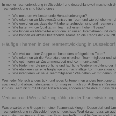
In meiner Teamentwicklung in Düsseldorf und deutschlandweit mache ich di
Teamentwicklung sind häufig diese:
Wie meistern wir bestehende Herausforderungen?
Wie erkennen wir Missverständnisse im Team und wie beheben wir d
Wie erreichen wir, dass die Mitarbeiter zufrieden sind und Teamgeist 
Wie halten wir die Qualität im Team auf einem hohen Niveau?
Wie binden wir Mitarbeiter emotional an unser Unternehmen und verh
Wie können wir aktuell bestehende Teams an die Trends der Zukunft 
Häufige Themen in der Teamentwicklung in Düsseldorf 
Wie wird aus einer Gruppe ein besonders erfolgreiches Team?
Wie erkennen wir die Potenziale der einzelnen Teammitglieder und wie
Wie optimieren wir Zusammenarbeit und Kommunikation?
Wie fördern wir die persönliche und fachliche Weiterentwicklung der 
Wie etablieren wir eine tragfähige und nachhaltige Kommunikations-,
Wie integrieren wir neue Teammitglieder? Wie gehen wir mit denen 
Weil jeder Mensch anders tickt und jedes Unternehmen anders funktioniert,
spannend und abwechslungsreich. Ich mag es, mich von Außen als Ressourc
ich das Team nicht mit klugen Ratschlägen, sondern achte darauf, dass das 
Vertrauen und Wertschätzung zählen in der Teamentwicklung
Was erwartet eine Gruppe in meiner Teamentwicklung in Düsseldorf und Umg
Teamentwicklung in Düsseldorf lege ich durchaus Wert darauf, dass wir au
pragmatischen Ansatz: Alles, was Ihnen (weiter)hilft und für Sie persönlich n