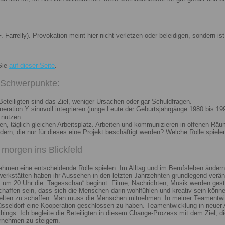
. Farrelly). Provokation meint hier nicht verletzen oder beleidigen, sondern 
Sie
auf dieser Seite
.
i Schwerpunkte:
eteiligten sind das Ziel, weniger Ursachen oder gar Schuldfragen.
ation Y sinnvoll integrieren (junge Leute der Geburtsjahrgänge 1980 bis 199
 nutzen
n, täglich gleichen Arbeitsplatz. Arbeiten und kommunizieren in offenen Räu
n, die nur für dieses eine Projekt beschäftigt werden? Welche Rolle spiele
morgen ins Blickfeld
nehmen eine entscheidende Rolle spielen. Im Alltag und im Berufsleben ändern
erkstätten haben ihr Aussehen in den letzten Jahrzehnten grundlegend veränd
um 20 Uhr die „Tagesschau“ beginnt. Filme, Nachrichten, Musik werden gest
chaffen sein, dass sich die Menschen darin wohlfühlen und kreativ sein könne
elten zu schaffen. Man muss die Menschen mitnehmen. In meiner Teamentwick
Düsseldorf eine Kooperation geschlossen zu haben. Teamentwicklung in neuer 
ngs. Ich begleite die Beteiligten in diesem Change-Prozess mit dem Ziel, die
rnehmen zu steigern.