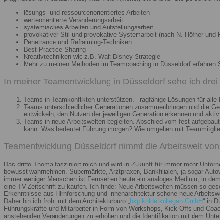
lösungs- und ressourcenorientiertes Arbeiten
werteorientierte Veränderungsarbeit
systemisches Arbeiten und Aufstellungsarbeit
provokativer Stil und provokative Systemarbeit (nach N. Höfner und F
Penetrance und Refraiming-Techniken
Best Practice Sharing
Kreativtechniken wie z.B. Walt-Disney-Strategie
Mehr zu meinen Methoden im Teamcoaching in Düsseldorf erfahren 
In meiner Teamentwicklung in Düsseldorf sehe ich dre
Teams in Teamkonflikten unterstützen. Tragfähige Lösungen für alle B
Teams unterschiedlicher Generationen zusammenbringen und die Gener
entwickeln, den Nutzen der jeweiligen Generation erkennen und aktiv
Teams in neue Arbeitswelten begleiten. Abschied vom fest aufgebaute
kann. Was bedeutet Führung morgen? Wie umgehen mit Teammitglieder
Teamentwicklung Düsseldorf nimmt die Arbeitswelt von 
Das dritte Thema fasziniert mich und wird in Zukunft für immer mehr Unter
bewusst wahrnehmen. Supermärkte, Arztpraxen, Bankfilialen, ja sogar Autow
immer weniger Menschen ist Fernsehen heute ein analoges Medium, in dem 
eine TV-Zeitschrift zu kaufen. Ich finde: Neue Arbeitswelten müssen so ges
Erkenntnisse aus Hirnforschung und Innenarchitektur schöne neue Arbeitsw
Daher bin ich froh, mit dem Architekturbüro „
bkp kolde kollegen GmbH
“ in 
Führungskräfte und Mitarbeiter in Form von Workshops, Kick-Offs und Coachi
anstehenden Veränderungen zu erhöhen und die Identifikation mit dem Unte