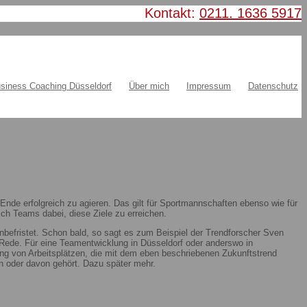
Kontakt:
0211. 1636 5917
siness Coaching Düsseldorf
Über mich
Impressum
Datenschutz
nde erfolgreich zu agieren. Das gilt für Sportmannschaften ebenso wie für
ch Teams dabei, diese Ziele zu erreichen.
nbefristet. Schon bald, so sagt es zum Beispiel der Trendforscher Sven
ie Rede. Für eine Teamentwicklung in Düsseldorf oder anderswo in
ung von Arbeitsplätzen, die mit dem eben beschriebenen Zukunftstrend
 oder davon gehört. Dazu später mehr.