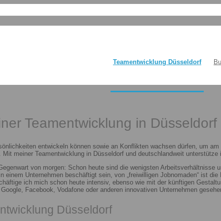
Teamentwicklung Düsseldorf
Bu
einer Teamentwicklung in Düsseldorf
sönlichkeiten entwickeln können sowie an Konflikten wachsen dürfen, um am E
 Mit meiner Teamentwicklung in Düsseldorf und deutschlandweit unterstütze i
 Gegenwart von morgen: Schon heute sind die wenigsten Arbeitsverhältnisse u
n in einem Unternehmen beschäftigt sein, von „freiwilligen Jobnomaden“ ist d
häftige ich mich schon heute intensiv, ebenso wie mit der künftigen Gestalt
n Google, Facebook, Vodafone oder anderen innovativen Unternehmen gesehen
ntwicklung Düsseldorf