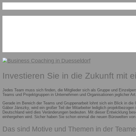
Investieren Sie in die Zukunft mit 
Jedes Team muss sich finden, die Mitglieder sich als Gruppe und Einzelper
Teams und Projektgruppen in Unternehmen und Organisationen jeglicher Art.
Gerade im Bereich der Teams und Gruppenarbeit lohnt sich ein Blick in die
Gábor Jánszky, wird ein großer Teil der Mitarbeiter lediglich projektbezoge
Deutschland wird dies Veränderungen bedeuten. Mit dieser Entwicklung besc
einhergehen wird. Sicher haben Sie schon einmal die neuen Bürowelten vo
Das sind Motive und Themen in der Teame