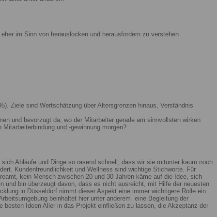
ist eher im Sinn von herauslocken und herausfordern zu verstehen
5). Ziele sind Wertschätzung über Altersgrenzen hinaus, Verständnis
men und bevorzugt da, wo der Mitarbeiter gerade am sinnvollsten wirken
n Mitarbeiterbindung und -gewinnung morgen?
 sich Abläufe und Dinge so rasend schnell, dass wir sie mitunter kaum noch
ert. Kundenfreundlichkeit und Wellness sind wichtige Stichworte. Für
reamt, kein Mensch zwischen 20 und 30 Jahren käme auf die Idee, sich
n und bin überzeugt davon, dass es nicht ausreicht, mit Hilfe der neuesten
lung in Düsseldorf nimmt dieser Aspekt eine immer wichtigere Rolle ein.
Arbeitsumgebung beinhaltet hier unter anderem eine Begleitung der
 besten Ideen Aller in das Projekt einfließen zu lassen, die Akzeptanz der