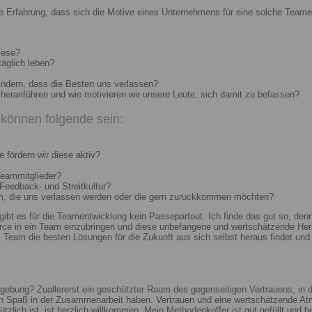
e Erfahrung, dass sich die Motive eines Unternehmens für eine solche Teame
iese?
täglich leben?
indern, dass die Besten uns verlassen?
heranführen und wie motivieren wir unsere Leute, sich damit zu befassen?
können folgende sein:
 fördern wir diese aktiv?
Teammitglieder?
 Feedback- und Streitkultur?
um, die uns verlassen werden oder die gern zurückkommen möchten?
 gibt es für die Teamentwicklung kein Passepartout. Ich finde das gut so, d
e in ein Team einzubringen und diese unbefangene und wertschätzende Hera
Team die besten Lösungen für die Zukunft aus sich selbst heraus findet und r
ebung? Zuallererst ein geschützter Raum des gegenseitigen Vertrauens, in de
ch Spaß in der Zusammenarbeit haben. Vertrauen und eine wertschätzende At
ützlich ist, ist herzlich willkommen. Mein Methodenkoffer ist gut gefüllt und 