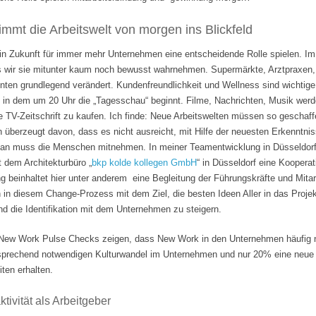
mmt die Arbeitswelt von morgen ins Blickfeld
 in Zukunft für immer mehr Unternehmen eine entscheidende Rolle spielen. Im
s wir sie mitunter kaum noch bewusst wahrnehmen. Supermärkte, Arztpraxen, B
hnten grundlegend verändert. Kundenfreundlichkeit und Wellness sind wichti
 in dem um 20 Uhr die „Tagesschau“ beginnt. Filme, Nachrichten, Musik wer
e TV-Zeitschrift zu kaufen. Ich finde: Neue Arbeitswelten müssen so geschaf
n überzeugt davon, dass es nicht ausreicht, mit Hilfe der neuesten Erkenntni
Man muss die Menschen mitnehmen. In meiner Teamentwicklung in Düsseldorf
it dem Architekturbüro „
bkp kolde kollegen GmbH
“ in Düsseldorf eine Koopera
 beinhaltet hier unter anderem eine Begleitung der Führungskräfte und Mita
n in diesem Change-Prozess mit dem Ziel, die besten Ideen Aller in das Projek
 die Identifikation mit dem Unternehmen zu steigern.
ew Work Pulse Checks zeigen, dass New Work in den Unternehmen häufig nu
tsprechend notwendigen Kulturwandel im Unternehmen und nur 20% eine neue F
ten erhalten.
tivität als Arbeitgeber