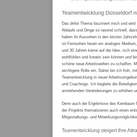
Teamentwicklung Düsseldorf ni
Das dritte Thema fasziniert mich und wird
Abläufe und Dinge so rasend schnell, das
haben ihr Aussehen in den letzten Jahrze
ist Fernsehen heute ein analoges Medium,
und 30 Jahren käme auf die Idee, sich ein
wohlfühlen und kreativ sein können und bi
schöne neue Arbeitswelten zu schaffen. 
wichtigere Rolle ein. Daher bin ich froh, m
Teamentwicklung in neuer Arbeitsumgebung
und Coachings. Ich begleite die Beteiligte
anstehenden Veränderungen zu erhöhen und
Denn auch die Ergebnisse des Kienbaum N
der Projekte thematisieren auch einen en
Mitgestaltungs- und Mitwirkungsmöglichkei
Teamentwicklung steigert Ihre Attrak