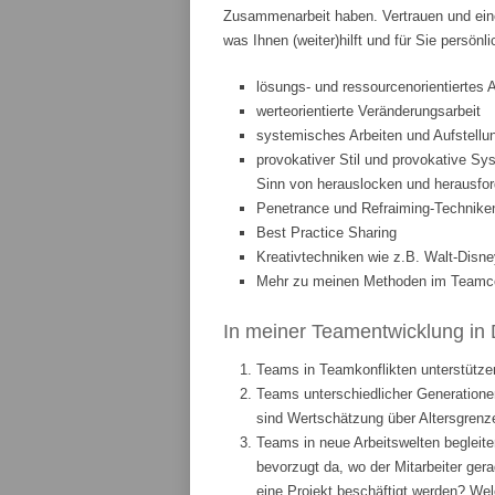
Zusammenarbeit haben. Vertrauen und eine
was Ihnen (weiter)hilft und für Sie persönl
lösungs- und ressourcenorientiertes 
werteorientierte Veränderungsarbeit
systemisches Arbeiten und Aufstellun
provokativer Stil und provokative Sys
Sinn von herauslocken und herausfor
Penetrance und Refraiming-Technike
Best Practice Sharing
Kreativtechniken wie z.B. Walt-Disne
Mehr zu meinen Methoden im Teamcoa
In meiner Teamentwicklung in 
Teams in Teamkonflikten unterstützen
Teams unterschiedlicher Generationen
sind Wertschätzung über Altersgrenze
Teams in neue Arbeitswelten begleite
bevorzugt da, wo der Mitarbeiter ge
eine Projekt beschäftigt werden? We