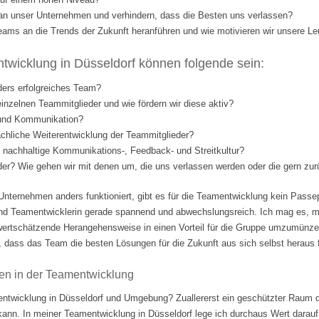
l an unser Unternehmen und verhindern, dass die Besten uns verlassen?
eams an die Trends der Zukunft heranführen und wie motivieren wir unsere Le
wicklung in Düsseldorf können folgende sein:
ders erfolgreiches Team?
einzelnen Teammitglieder und wie fördern wir diese aktiv?
 und Kommunikation?
fachliche Weiterentwicklung der Teammitglieder?
nd nachhaltige Kommunikations-, Feedback- und Streitkultur?
eder? Wie gehen wir mit denen um, die uns verlassen werden oder die gern 
Unternehmen anders funktioniert, gibt es für die Teamentwicklung kein Passep
nd Teamentwicklerin gerade spannend und abwechslungsreich. Ich mag es, m
ertschätzende Herangehensweise in einen Vorteil für die Gruppe umzumünzen.
 dass das Team die besten Lösungen für die Zukunft aus sich selbst heraus fi
en in der Teamentwicklung
ntwicklung in Düsseldorf und Umgebung? Zuallererst ein geschützter Raum d
 kann. In meiner Teamentwicklung in Düsseldorf lege ich durchaus Wert darauf