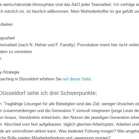
 wertschätzende Atmosphäre sind das A&O jeder Teamarbeit. Ich verfolge ei
ich nützlich ist, ist herzlich willkommen. Mein Methodenkoffer ist gut gefüllt 
Arbeiten
gsarbeit
temarbeit (nach N. Höfner und F. Farrelly). Provokation meint hier nicht verle
dern zu verstehen
n
y-Strategie
ching in Düsseldorf erfahren Sie
auf dieser Seite
.
Düsseldorf sehe ich drei Schwerpunkte:
. Tragfähige Lösungen für alle Beteiligten sind das Ziel, weniger Ursachen o
 zusammenbringen und die Generation Y sinnvoll integrieren (junge Leute de
n hinaus, Verständnis entwickeln, den Nutzen der jeweiligen Generation erk
n. Abschied vom fest aufgebauten, täglich gleichen Arbeitsplatz. Arbeiten 
rade am sinnvollsten wirken kann. Was bedeutet Führung morgen? Wie umgehen
lche Rolle spielen Mitarbeiterbindung und -gewinnung morgen?