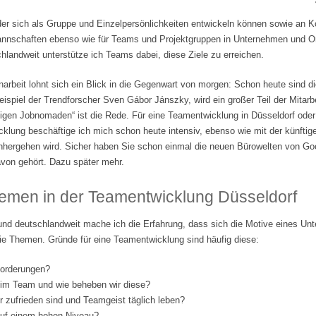
der sich als Gruppe und Einzelpersönlichkeiten entwickeln können sowie an 
tmannschaften ebenso wie für Teams und Projektgruppen in Unternehmen und Org
landweit unterstütze ich Teams dabei, diese Ziele zu erreichen.
beit lohnt sich ein Blick in die Gegenwart von morgen: Schon heute sind di
ispiel der Trendforscher Sven Gábor Jánszky, wird ein großer Teil der Mitarbe
lligen Jobnomaden“ ist die Rede. Für eine Teamentwicklung in Düsseldorf ode
klung beschäftige ich mich schon heute intensiv, ebenso wie mit der künftige
nhergehen wird. Sicher haben Sie schon einmal die neuen Bürowelten von Go
von gehört. Dazu später mehr.
emen in der Teamentwicklung Düsseldorf
und deutschlandweit mache ich die Erfahrung, dass sich die Motive eines Un
ie Themen. Gründe für eine Teamentwicklung sind häufig diese:
forderungen?
 im Team und wie beheben wir diese?
er zufrieden sind und Teamgeist täglich leben?
 auf einem hohen Niveau?