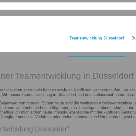
Teamentwicklung Düsseldorf
Bu
einer Teamentwicklung in Düsseldorf
sönlichkeiten entwickeln können sowie an Konflikten wachsen dürfen, um am E
 Mit meiner Teamentwicklung in Düsseldorf und deutschlandweit unterstütze i
 Gegenwart von morgen: Schon heute sind die wenigsten Arbeitsverhältnisse u
n in einem Unternehmen beschäftigt sein, von „freiwilligen Jobnomaden“ ist d
häftige ich mich schon heute intensiv, ebenso wie mit der künftigen Gestalt
n Google, Facebook, Vodafone oder anderen innovativen Unternehmen gesehen
ntwicklung Düsseldorf