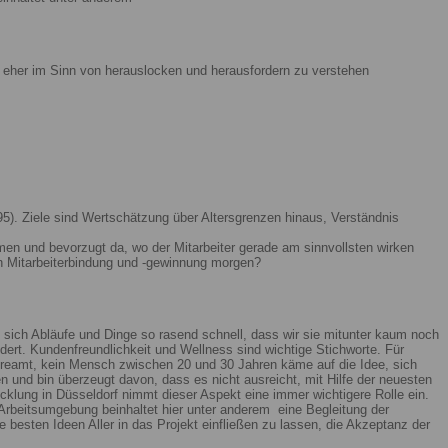
ist eher im Sinn von herauslocken und herausfordern zu verstehen
5). Ziele sind Wertschätzung über Altersgrenzen hinaus, Verständnis
men und bevorzugt da, wo der Mitarbeiter gerade am sinnvollsten wirken
n Mitarbeiterbindung und -gewinnung morgen?
 sich Abläufe und Dinge so rasend schnell, dass wir sie mitunter kaum noch
ert. Kundenfreundlichkeit und Wellness sind wichtige Stichworte. Für
reamt, kein Mensch zwischen 20 und 30 Jahren käme auf die Idee, sich
n und bin überzeugt davon, dass es nicht ausreicht, mit Hilfe der neuesten
lung in Düsseldorf nimmt dieser Aspekt eine immer wichtigere Rolle ein.
Arbeitsumgebung beinhaltet hier unter anderem eine Begleitung der
 besten Ideen Aller in das Projekt einfließen zu lassen, die Akzeptanz der