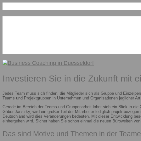
Investieren Sie in die Zukunft mit 
Jedes Team muss sich finden, die Mitglieder sich als Gruppe und Einzelper
Teams und Projektgruppen in Unternehmen und Organisationen jeglicher Art.
Gerade im Bereich der Teams und Gruppenarbeit lohnt sich ein Blick in die
Gábor Jánszky, wird ein großer Teil der Mitarbeiter lediglich projektbezoge
Deutschland wird dies Veränderungen bedeuten. Mit dieser Entwicklung besc
einhergehen wird. Sicher haben Sie schon einmal die neuen Bürowelten vo
Das sind Motive und Themen in der Teame