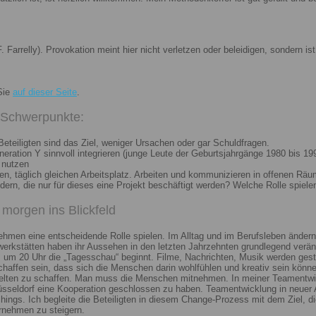
. Farrelly). Provokation meint hier nicht verletzen oder beleidigen, sondern 
Sie
auf dieser Seite
.
i Schwerpunkte:
eteiligten sind das Ziel, weniger Ursachen oder gar Schuldfragen.
ation Y sinnvoll integrieren (junge Leute der Geburtsjahrgänge 1980 bis 199
 nutzen
n, täglich gleichen Arbeitsplatz. Arbeiten und kommunizieren in offenen Räu
n, die nur für dieses eine Projekt beschäftigt werden? Welche Rolle spiele
morgen ins Blickfeld
nehmen eine entscheidende Rolle spielen. Im Alltag und im Berufsleben ändern
erkstätten haben ihr Aussehen in den letzten Jahrzehnten grundlegend veränd
um 20 Uhr die „Tagesschau“ beginnt. Filme, Nachrichten, Musik werden gest
chaffen sein, dass sich die Menschen darin wohlfühlen und kreativ sein könne
elten zu schaffen. Man muss die Menschen mitnehmen. In meiner Teamentwick
Düsseldorf eine Kooperation geschlossen zu haben. Teamentwicklung in neuer 
ngs. Ich begleite die Beteiligten in diesem Change-Prozess mit dem Ziel, die
rnehmen zu steigern.