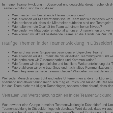
In meiner Teamentwicklung in Düsseldorf und deutschlandweit mache ich di
Teamentwicklung sind häufig diese:
Wie meistern wir bestehende Herausforderungen?
Wie erkennen wir Missverständnisse im Team und wie beheben wir d
Wie erreichen wir, dass die Mitarbeiter zufrieden sind und Teamgeist 
Wie halten wir die Qualität im Team auf einem hohen Niveau?
Wie binden wir Mitarbeiter emotional an unser Unternehmen und verh
Wie können wir aktuell bestehende Teams an die Trends der Zukunft 
Häufige Themen in der Teamentwicklung in Düsseldorf 
Wie wird aus einer Gruppe ein besonders erfolgreiches Team?
Wie erkennen wir die Potenziale der einzelnen Teammitglieder und wie
Wie optimieren wir Zusammenarbeit und Kommunikation?
Wie fördern wir die persönliche und fachliche Weiterentwicklung der 
Wie etablieren wir eine tragfähige und nachhaltige Kommunikations-,
Wie integrieren wir neue Teammitglieder? Wie gehen wir mit denen 
Weil jeder Mensch anders tickt und jedes Unternehmen anders funktioniert,
spannend und abwechslungsreich. Ich mag es, mich von Außen als Ressourc
ich das Team nicht mit klugen Ratschlägen, sondern achte darauf, dass das 
Vertrauen und Wertschätzung zählen in der Teamentwicklung
Was erwartet eine Gruppe in meiner Teamentwicklung in Düsseldorf und Umg
Teamentwicklung in Düsseldorf lege ich durchaus Wert darauf, dass wir au
pragmatischen Ansatz: Alles, was Ihnen (weiter)hilft und für Sie persönlich n