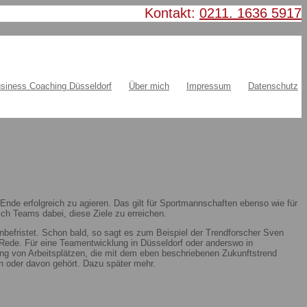
Kontakt:
0211. 1636 5917
siness Coaching Düsseldorf
Über mich
Impressum
Datenschutz
nde erfolgreich zu agieren. Das gilt für Sportmannschaften ebenso wie für
ch Teams dabei, diese Ziele zu erreichen.
nbefristet. Schon bald, so sagt es zum Beispiel der Trendforscher Sven
ie Rede. Für eine Teamentwicklung in Düsseldorf oder anderswo in
ung von Arbeitsplätzen, die mit dem eben beschriebenen Zukunftstrend
 oder davon gehört. Dazu später mehr.