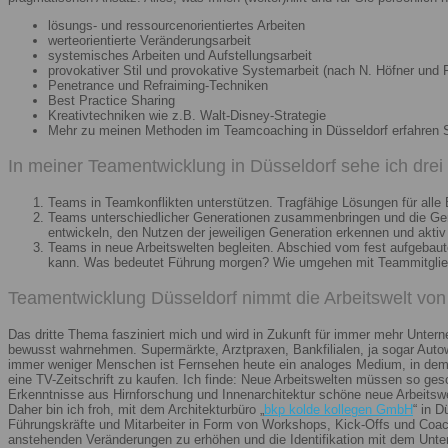
lösungs- und ressourcenorientiertes Arbeiten
werteorientierte Veränderungsarbeit
systemisches Arbeiten und Aufstellungsarbeit
provokativer Stil und provokative Systemarbeit (nach N. Höfner und F
Penetrance und Refraiming-Techniken
Best Practice Sharing
Kreativtechniken wie z.B. Walt-Disney-Strategie
Mehr zu meinen Methoden im Teamcoaching in Düsseldorf erfahren 
In meiner Teamentwicklung in Düsseldorf sehe ich dre
Teams in Teamkonflikten unterstützen. Tragfähige Lösungen für alle B
Teams unterschiedlicher Generationen zusammenbringen und die Gener
entwickeln, den Nutzen der jeweiligen Generation erkennen und aktiv
Teams in neue Arbeitswelten begleiten. Abschied vom fest aufgebaute
kann. Was bedeutet Führung morgen? Wie umgehen mit Teammitglieder
Teamentwicklung Düsseldorf nimmt die Arbeitswelt von 
Das dritte Thema fasziniert mich und wird in Zukunft für immer mehr Unter
bewusst wahrnehmen. Supermärkte, Arztpraxen, Bankfilialen, ja sogar Autow
immer weniger Menschen ist Fernsehen heute ein analoges Medium, in dem 
eine TV-Zeitschrift zu kaufen. Ich finde: Neue Arbeitswelten müssen so ges
Erkenntnisse aus Hirnforschung und Innenarchitektur schöne neue Arbeitsw
Daher bin ich froh, mit dem Architekturbüro „
bkp kolde kollegen GmbH
“ in 
Führungskräfte und Mitarbeiter in Form von Workshops, Kick-Offs und Coachi
anstehenden Veränderungen zu erhöhen und die Identifikation mit dem Unte