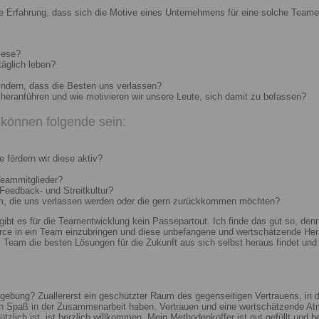
e Erfahrung, dass sich die Motive eines Unternehmens für eine solche Teame
iese?
täglich leben?
indern, dass die Besten uns verlassen?
heranführen und wie motivieren wir unsere Leute, sich damit zu befassen?
können folgende sein:
 fördern wir diese aktiv?
Teammitglieder?
 Feedback- und Streitkultur?
um, die uns verlassen werden oder die gern zurückkommen möchten?
 gibt es für die Teamentwicklung kein Passepartout. Ich finde das gut so, d
e in ein Team einzubringen und diese unbefangene und wertschätzende Hera
Team die besten Lösungen für die Zukunft aus sich selbst heraus findet und r
ebung? Zuallererst ein geschützter Raum des gegenseitigen Vertrauens, in de
ch Spaß in der Zusammenarbeit haben. Vertrauen und eine wertschätzende At
ützlich ist, ist herzlich willkommen. Mein Methodenkoffer ist gut gefüllt und 