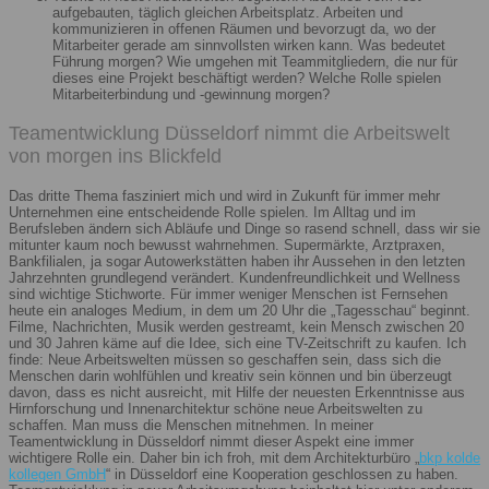
aufgebauten, täglich gleichen Arbeitsplatz. Arbeiten und
kommunizieren in offenen Räumen und bevorzugt da, wo der
Mitarbeiter gerade am sinnvollsten wirken kann. Was bedeutet
Führung morgen? Wie umgehen mit Teammitgliedern, die nur für
dieses eine Projekt beschäftigt werden? Welche Rolle spielen
Mitarbeiterbindung und -gewinnung morgen?
Teamentwicklung Düsseldorf nimmt die Arbeitswelt
von morgen ins Blickfeld
Das dritte Thema fasziniert mich und wird in Zukunft für immer mehr
Unternehmen eine entscheidende Rolle spielen. Im Alltag und im
Berufsleben ändern sich Abläufe und Dinge so rasend schnell, dass wir sie
mitunter kaum noch bewusst wahrnehmen. Supermärkte, Arztpraxen,
Bankfilialen, ja sogar Autowerkstätten haben ihr Aussehen in den letzten
Jahrzehnten grundlegend verändert. Kundenfreundlichkeit und Wellness
sind wichtige Stichworte. Für immer weniger Menschen ist Fernsehen
heute ein analoges Medium, in dem um 20 Uhr die „Tagesschau“ beginnt.
Filme, Nachrichten, Musik werden gestreamt, kein Mensch zwischen 20
und 30 Jahren käme auf die Idee, sich eine TV-Zeitschrift zu kaufen. Ich
finde: Neue Arbeitswelten müssen so geschaffen sein, dass sich die
Menschen darin wohlfühlen und kreativ sein können und bin überzeugt
davon, dass es nicht ausreicht, mit Hilfe der neuesten Erkenntnisse aus
Hirnforschung und Innenarchitektur schöne neue Arbeitswelten zu
schaffen. Man muss die Menschen mitnehmen. In meiner
Teamentwicklung in Düsseldorf nimmt dieser Aspekt eine immer
wichtigere Rolle ein. Daher bin ich froh, mit dem Architekturbüro „
bkp kolde
kollegen GmbH
“ in Düsseldorf eine Kooperation geschlossen zu haben.