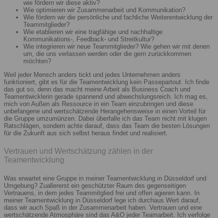
wie fördern wir diese aktiv?
Wie optimieren wir Zusammenarbeit und Kommunikation?
Wie fördern wir die persönliche und fachliche Weiterentwicklung der
Teammitglieder?
Wie etablieren wir eine tragfähige und nachhaltige
Kommunikations-, Feedback- und Streitkultur?
Wie integrieren wir neue Teammitglieder? Wie gehen wir mit denen
um, die uns verlassen werden oder die gern zurückkommen
möchten?
Weil jeder Mensch anders tickt und jedes Unternehmen anders
funktioniert, gibt es für die Teamentwicklung kein Passepartout. Ich finde
das gut so, denn das macht meine Arbeit als Business Coach und
Teamentwicklerin gerade spannend und abwechslungsreich. Ich mag es,
mich von Außen als Ressource in ein Team einzubringen und diese
unbefangene und wertschätzende Herangehensweise in einen Vorteil für
die Gruppe umzumünzen. Dabei überfalle ich das Team nicht mit klugen
Ratschlägen, sondern achte darauf, dass das Team die besten Lösungen
für die Zukunft aus sich selbst heraus findet und realisiert.
Vertrauen und Wertschätzung zählen in der
Teamentwicklung
Was erwartet eine Gruppe in meiner Teamentwicklung in Düsseldorf und
Umgebung? Zuallererst ein geschützter Raum des gegenseitigen
Vertrauens, in dem jedes Teammitglied frei und offen agieren kann. In
meiner Teamentwicklung in Düsseldorf lege ich durchaus Wert darauf,
dass wir auch Spaß in der Zusammenarbeit haben. Vertrauen und eine
wertschätzende Atmosphäre sind das A&O jeder Teamarbeit. Ich verfolge