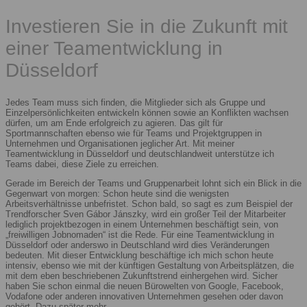
Investieren Sie in die Zukunft mit
einer Teamentwicklung in
Düsseldorf
Jedes Team muss sich finden, die Mitglieder sich als Gruppe und
Einzelpersönlichkeiten entwickeln können sowie an Konflikten wachsen
dürfen, um am Ende erfolgreich zu agieren. Das gilt für
Sportmannschaften ebenso wie für Teams und Projektgruppen in
Unternehmen und Organisationen jeglicher Art. Mit meiner
Teamentwicklung in Düsseldorf und deutschlandweit unterstütze ich
Teams dabei, diese Ziele zu erreichen.
Gerade im Bereich der Teams und Gruppenarbeit lohnt sich ein Blick in die
Gegenwart von morgen: Schon heute sind die wenigsten
Arbeitsverhältnisse unbefristet. Schon bald, so sagt es zum Beispiel der
Trendforscher Sven Gábor Jánszky, wird ein großer Teil der Mitarbeiter
lediglich projektbezogen in einem Unternehmen beschäftigt sein, von
„freiwilligen Jobnomaden“ ist die Rede. Für eine Teamentwicklung in
Düsseldorf oder anderswo in Deutschland wird dies Veränderungen
bedeuten. Mit dieser Entwicklung beschäftige ich mich schon heute
intensiv, ebenso wie mit der künftigen Gestaltung von Arbeitsplätzen, die
mit dem eben beschriebenen Zukunftstrend einhergehen wird. Sicher
haben Sie schon einmal die neuen Bürowelten von Google, Facebook,
Vodafone oder anderen innovativen Unternehmen gesehen oder davon
gehört. Dazu später mehr.