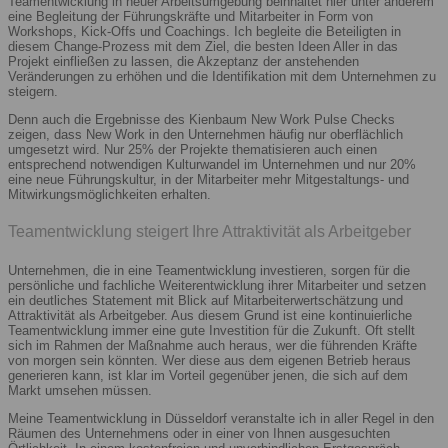
Teamentwicklung in neuer Arbeitsumgebung beinhaltet hier unter anderem
eine Begleitung der Führungskräfte und Mitarbeiter in Form von
Workshops, Kick-Offs und Coachings. Ich begleite die Beteiligten in
diesem Change-Prozess mit dem Ziel, die besten Ideen Aller in das
Projekt einfließen zu lassen, die Akzeptanz der anstehenden
Veränderungen zu erhöhen und die Identifikation mit dem Unternehmen zu
steigern.
Denn auch die Ergebnisse des Kienbaum New Work Pulse Checks
zeigen, dass New Work in den Unternehmen häufig nur oberflächlich
umgesetzt wird. Nur 25% der Projekte thematisieren auch einen
entsprechend notwendigen Kulturwandel im Unternehmen und nur 20%
eine neue Führungskultur, in der Mitarbeiter mehr Mitgestaltungs- und
Mitwirkungsmöglichkeiten erhalten.
Teamentwicklung steigert Ihre Attraktivität als Arbeitgeber
Unternehmen, die in eine Teamentwicklung investieren, sorgen für die
persönliche und fachliche Weiterentwicklung ihrer Mitarbeiter und setzen
ein deutliches Statement mit Blick auf Mitarbeiterwertschätzung und
Attraktivität als Arbeitgeber. Aus diesem Grund ist eine kontinuierliche
Teamentwicklung immer eine gute Investition für die Zukunft. Oft stellt
sich im Rahmen der Maßnahme auch heraus, wer die führenden Kräfte
von morgen sein könnten. Wer diese aus dem eigenen Betrieb heraus
generieren kann, ist klar im Vorteil gegenüber jenen, die sich auf dem
Markt umsehen müssen.
Meine Teamentwicklung in Düsseldorf veranstalte ich in aller Regel in den
Räumen des Unternehmens oder in einer von Ihnen ausgesuchten