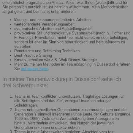
einen höchst pragmatischen Ansatz: Alles, was Ihnen (weiter)hilft und für
Sie persönlich nützlich ist, ist herzlich willkommen. Mein Methodenkoffer
ist gut gefüllt und beinhaltet unter anderem
lösungs- und ressourcenorientiertes Arbeiten
werteorientierte Veränderungsarbeit
systemisches Arbeiten und Aufstellungsarbeit
provokativer Stil und provokative Systemarbeit (nach N. Höfner und
F. Farrelly). Provokation meint hier nicht verletzen oder beleidigen,
sondern ist eher im Sinn von herauslocken und herausfordern zu
verstehen
Penetrance und Refraiming-Techniken
Best Practice Sharing
Kreativtechniken wie z.B. Walt-Disney-Strategie
Mehr zu meinen Methoden im Teamcoaching in Düsseldorf erfahren
Sie
auf dieser Seite
.
In meiner Teamentwicklung in Düsseldorf sehe ich
drei Schwerpunkte:
Teams in Teamkonflikten unterstützen. Tragfähige Lösungen für
alle Beteiligten sind das Ziel, weniger Ursachen oder gar
Schuldfragen.
Teams unterschiedlicher Generationen zusammenbringen und die
Generation Y sinnvoll integrieren (junge Leute der Geburtsjahrgänge
1980 bis 1995). Ziele sind Wertschätzung über Altersgrenzen
hinaus, Verständnis entwickeln, den Nutzen der jeweiligen
Generation erkennen und aktiv nutzen
Teams in neue Arbeitswelten begleiten. Abschied vom fest