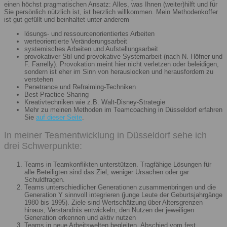
einen höchst pragmatischen Ansatz: Alles, was Ihnen (weiter)hilft und für
Sie persönlich nützlich ist, ist herzlich willkommen. Mein Methodenkoffer
ist gut gefüllt und beinhaltet unter anderem
lösungs- und ressourcenorientiertes Arbeiten
werteorientierte Veränderungsarbeit
systemisches Arbeiten und Aufstellungsarbeit
provokativer Stil und provokative Systemarbeit (nach N. Höfner und
F. Farrelly). Provokation meint hier nicht verletzen oder beleidigen,
sondern ist eher im Sinn von herauslocken und herausfordern zu
verstehen
Penetrance und Refraiming-Techniken
Best Practice Sharing
Kreativtechniken wie z.B. Walt-Disney-Strategie
Mehr zu meinen Methoden im Teamcoaching in Düsseldorf erfahren
Sie
auf dieser Seite
.
In meiner Teamentwicklung in Düsseldorf sehe ich
drei Schwerpunkte:
Teams in Teamkonflikten unterstützen. Tragfähige Lösungen für
alle Beteiligten sind das Ziel, weniger Ursachen oder gar
Schuldfragen.
Teams unterschiedlicher Generationen zusammenbringen und die
Generation Y sinnvoll integrieren (junge Leute der Geburtsjahrgänge
1980 bis 1995). Ziele sind Wertschätzung über Altersgrenzen
hinaus, Verständnis entwickeln, den Nutzen der jeweiligen
Generation erkennen und aktiv nutzen
Teams in neue Arbeitswelten begleiten. Abschied vom fest