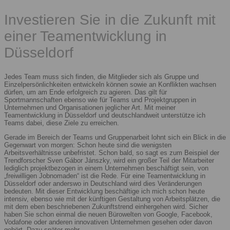
Investieren Sie in die Zukunft mit
einer Teamentwicklung in
Düsseldorf
Jedes Team muss sich finden, die Mitglieder sich als Gruppe und
Einzelpersönlichkeiten entwickeln können sowie an Konflikten wachsen
dürfen, um am Ende erfolgreich zu agieren. Das gilt für
Sportmannschaften ebenso wie für Teams und Projektgruppen in
Unternehmen und Organisationen jeglicher Art. Mit meiner
Teamentwicklung in Düsseldorf und deutschlandweit unterstütze ich
Teams dabei, diese Ziele zu erreichen.
Gerade im Bereich der Teams und Gruppenarbeit lohnt sich ein Blick in die
Gegenwart von morgen: Schon heute sind die wenigsten
Arbeitsverhältnisse unbefristet. Schon bald, so sagt es zum Beispiel der
Trendforscher Sven Gábor Jánszky, wird ein großer Teil der Mitarbeiter
lediglich projektbezogen in einem Unternehmen beschäftigt sein, von
„freiwilligen Jobnomaden“ ist die Rede. Für eine Teamentwicklung in
Düsseldorf oder anderswo in Deutschland wird dies Veränderungen
bedeuten. Mit dieser Entwicklung beschäftige ich mich schon heute
intensiv, ebenso wie mit der künftigen Gestaltung von Arbeitsplätzen, die
mit dem eben beschriebenen Zukunftstrend einhergehen wird. Sicher
haben Sie schon einmal die neuen Bürowelten von Google, Facebook,
Vodafone oder anderen innovativen Unternehmen gesehen oder davon
gehört. Dazu später mehr.