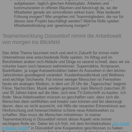
aufgebauten, täglich gleichen Arbeitsplatz. Arbeiten und
kommunizieren in offenen Räumen und bevorzugt da, wo der
Mitarbeiter gerade am sinnvollsten wirken kann. Was bedeutet
Führung morgen? Wie umgehen mit Teammitgliedern, die nur für
dieses eine Projekt beschäftigt werden? Welche Rolle spielen
Mitarbeiterbindung und -gewinnung morgen?
Teamentwicklung Düsseldorf nimmt die Arbeitswelt
von morgen ins Blickfeld
Das dritte Thema fasziniert mich und wird in Zukunft für immer mehr
Unternehmen eine entscheidende Rolle spielen. Im Alltag und im
Berufsleben ändern sich Abläufe und Dinge so rasend schnell, dass wir sie
mitunter kaum noch bewusst wahrnehmen. Supermärkte, Arztpraxen,
Bankfilialen, ja sogar Autowerkstätten haben ihr Aussehen in den letzten
Jahrzehnten grundlegend verändert. Kundenfreundlichkeit und Wellness
sind wichtige Stichworte. Für immer weniger Menschen ist Fernsehen
heute ein analoges Medium, in dem um 20 Uhr die „Tagesschau“ beginnt.
Filme, Nachrichten, Musik werden gestreamt, kein Mensch zwischen 20
und 30 Jahren käme auf die Idee, sich eine TV-Zeitschrift zu kaufen. Ich
finde: Neue Arbeitswelten müssen so geschaffen sein, dass sich die
Menschen darin wohlfühlen und kreativ sein können und bin überzeugt
davon, dass es nicht ausreicht, mit Hilfe der neuesten Erkenntnisse aus
Hirnforschung und Innenarchitektur schöne neue Arbeitswelten zu
schaffen. Man muss die Menschen mitnehmen. In meiner
Teamentwicklung in Düsseldorf nimmt dieser Aspekt eine immer
wichtigere Rolle ein. Daher bin ich froh, mit dem Architekturbüro „
bkp kolde
kollegen GmbH
“ in Düsseldorf eine Kooperation geschlossen zu haben.