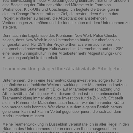
Teamentwicklung in neuer Arbeitsumgebung beinhaltet hier unter anderem
eine Begleitung der Führungskräfte und Mitarbeiter in Form von
Workshops, Kick-Offs und Coachings. Ich begleite die Beteiligten in
diesem Change-Prozess mit dem Ziel, die besten Ideen Aller in das
Projekt einfließen zu lassen, die Akzeptanz der anstehenden
Veränderungen zu erhöhen und die Identifikation mit dem Unternehmen zu
steigern.
Denn auch die Ergebnisse des Kienbaum New Work Pulse Checks
zeigen, dass New Work in den Unternehmen häufig nur oberflächlich
umgesetzt wird. Nur 25% der Projekte thematisieren auch einen
entsprechend notwendigen Kulturwandel im Unternehmen und nur 20%
eine neue Führungskultur, in der Mitarbeiter mehr Mitgestaltungs- und
Mitwirkungsmöglichkeiten erhalten.
Teamentwicklung steigert Ihre Attraktivität als Arbeitgeber
Unternehmen, die in eine Teamentwicklung investieren, sorgen für die
persönliche und fachliche Weiterentwicklung ihrer Mitarbeiter und setzen
ein deutliches Statement mit Blick auf Mitarbeiterwertschätzung und
Attraktivität als Arbeitgeber. Aus diesem Grund ist eine kontinuierliche
Teamentwicklung immer eine gute Investition für die Zukunft. Oft stellt
sich im Rahmen der Maßnahme auch heraus, wer die führenden Kräfte
von morgen sein könnten. Wer diese aus dem eigenen Betrieb heraus
generieren kann, ist klar im Vorteil gegenüber jenen, die sich auf dem
Markt umsehen müssen.
Meine Teamentwicklung in Düsseldorf veranstalte ich in aller Regel in den
Räumen des Unternehmens oder in einer von Ihnen ausgesuchten