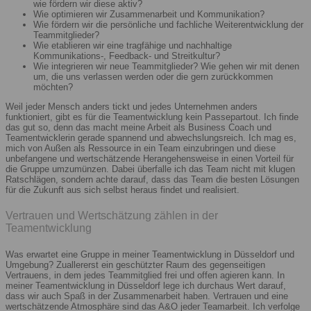
wie fördern wir diese aktiv?
Wie optimieren wir Zusammenarbeit und Kommunikation?
Wie fördern wir die persönliche und fachliche Weiterentwicklung der
Teammitglieder?
Wie etablieren wir eine tragfähige und nachhaltige
Kommunikations-, Feedback- und Streitkultur?
Wie integrieren wir neue Teammitglieder? Wie gehen wir mit denen
um, die uns verlassen werden oder die gern zurückkommen
möchten?
Weil jeder Mensch anders tickt und jedes Unternehmen anders
funktioniert, gibt es für die Teamentwicklung kein Passepartout. Ich finde
das gut so, denn das macht meine Arbeit als Business Coach und
Teamentwicklerin gerade spannend und abwechslungsreich. Ich mag es,
mich von Außen als Ressource in ein Team einzubringen und diese
unbefangene und wertschätzende Herangehensweise in einen Vorteil für
die Gruppe umzumünzen. Dabei überfalle ich das Team nicht mit klugen
Ratschlägen, sondern achte darauf, dass das Team die besten Lösungen
für die Zukunft aus sich selbst heraus findet und realisiert.
Vertrauen und Wertschätzung zählen in der
Teamentwicklung
Was erwartet eine Gruppe in meiner Teamentwicklung in Düsseldorf und
Umgebung? Zuallererst ein geschützter Raum des gegenseitigen
Vertrauens, in dem jedes Teammitglied frei und offen agieren kann. In
meiner Teamentwicklung in Düsseldorf lege ich durchaus Wert darauf,
dass wir auch Spaß in der Zusammenarbeit haben. Vertrauen und eine
wertschätzende Atmosphäre sind das A&O jeder Teamarbeit. Ich verfolge