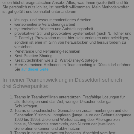
einen höchst pragmatischen Ansatz: Alles, was Ihnen (weiter)hilft und für
Sie persönlich nützlich ist, ist herzlich willkommen. Mein Methodenkoffer
ist gut gefüllt und beinhaltet unter anderem
lösungs- und ressourcenorientiertes Arbeiten
werteorientierte Veränderungsarbeit
systemisches Arbeiten und Aufstellungsarbeit
provokativer Stil und provokative Systemarbeit (nach N. Höfner und
F. Farrelly). Provokation meint hier nicht verletzen oder beleidigen,
sondern ist eher im Sinn von herauslocken und herausfordern zu
verstehen
Penetrance und Refraiming-Techniken
Best Practice Sharing
Kreativtechniken wie z.B. Walt-Disney-Strategie
Mehr zu meinen Methoden im Teamcoaching in Düsseldorf erfahren
Sie
auf dieser Seite
.
In meiner Teamentwicklung in Düsseldorf sehe ich
drei Schwerpunkte:
Teams in Teamkonflikten unterstützen. Tragfähige Lösungen für
alle Beteiligten sind das Ziel, weniger Ursachen oder gar
Schuldfragen.
Teams unterschiedlicher Generationen zusammenbringen und die
Generation Y sinnvoll integrieren (junge Leute der Geburtsjahrgänge
1980 bis 1995). Ziele sind Wertschätzung über Altersgrenzen
hinaus, Verständnis entwickeln, den Nutzen der jeweiligen
Generation erkennen und aktiv nutzen
Teams in neue Arbeitswelten begleiten. Abschied vom fest