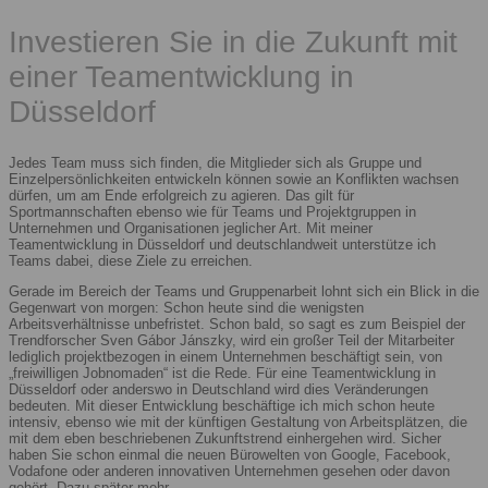
Investieren Sie in die Zukunft mit
einer Teamentwicklung in
Düsseldorf
Jedes Team muss sich finden, die Mitglieder sich als Gruppe und
Einzelpersönlichkeiten entwickeln können sowie an Konflikten wachsen
dürfen, um am Ende erfolgreich zu agieren. Das gilt für
Sportmannschaften ebenso wie für Teams und Projektgruppen in
Unternehmen und Organisationen jeglicher Art. Mit meiner
Teamentwicklung in Düsseldorf und deutschlandweit unterstütze ich
Teams dabei, diese Ziele zu erreichen.
Gerade im Bereich der Teams und Gruppenarbeit lohnt sich ein Blick in die
Gegenwart von morgen: Schon heute sind die wenigsten
Arbeitsverhältnisse unbefristet. Schon bald, so sagt es zum Beispiel der
Trendforscher Sven Gábor Jánszky, wird ein großer Teil der Mitarbeiter
lediglich projektbezogen in einem Unternehmen beschäftigt sein, von
„freiwilligen Jobnomaden“ ist die Rede. Für eine Teamentwicklung in
Düsseldorf oder anderswo in Deutschland wird dies Veränderungen
bedeuten. Mit dieser Entwicklung beschäftige ich mich schon heute
intensiv, ebenso wie mit der künftigen Gestaltung von Arbeitsplätzen, die
mit dem eben beschriebenen Zukunftstrend einhergehen wird. Sicher
haben Sie schon einmal die neuen Bürowelten von Google, Facebook,
Vodafone oder anderen innovativen Unternehmen gesehen oder davon
gehört. Dazu später mehr.