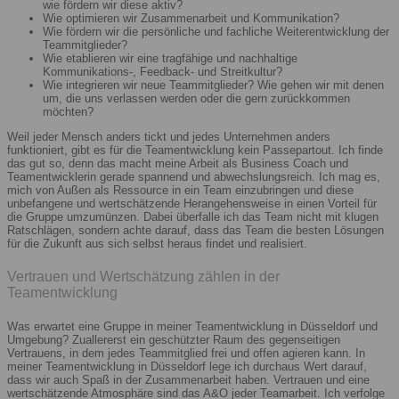
wie fördern wir diese aktiv?
Wie optimieren wir Zusammenarbeit und Kommunikation?
Wie fördern wir die persönliche und fachliche Weiterentwicklung der
Teammitglieder?
Wie etablieren wir eine tragfähige und nachhaltige
Kommunikations-, Feedback- und Streitkultur?
Wie integrieren wir neue Teammitglieder? Wie gehen wir mit denen
um, die uns verlassen werden oder die gern zurückkommen
möchten?
Weil jeder Mensch anders tickt und jedes Unternehmen anders
funktioniert, gibt es für die Teamentwicklung kein Passepartout. Ich finde
das gut so, denn das macht meine Arbeit als Business Coach und
Teamentwicklerin gerade spannend und abwechslungsreich. Ich mag es,
mich von Außen als Ressource in ein Team einzubringen und diese
unbefangene und wertschätzende Herangehensweise in einen Vorteil für
die Gruppe umzumünzen. Dabei überfalle ich das Team nicht mit klugen
Ratschlägen, sondern achte darauf, dass das Team die besten Lösungen
für die Zukunft aus sich selbst heraus findet und realisiert.
Vertrauen und Wertschätzung zählen in der
Teamentwicklung
Was erwartet eine Gruppe in meiner Teamentwicklung in Düsseldorf und
Umgebung? Zuallererst ein geschützter Raum des gegenseitigen
Vertrauens, in dem jedes Teammitglied frei und offen agieren kann. In
meiner Teamentwicklung in Düsseldorf lege ich durchaus Wert darauf,
dass wir auch Spaß in der Zusammenarbeit haben. Vertrauen und eine
wertschätzende Atmosphäre sind das A&O jeder Teamarbeit. Ich verfolge