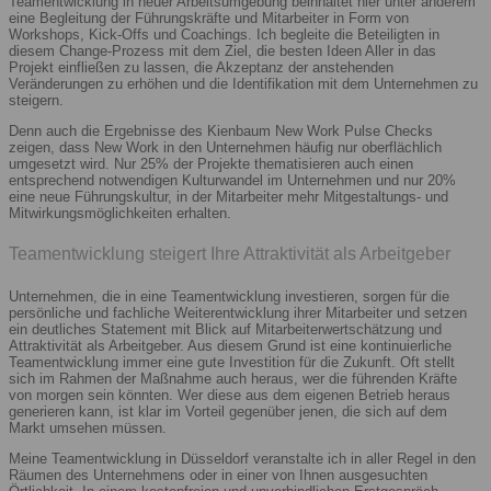
Teamentwicklung in neuer Arbeitsumgebung beinhaltet hier unter anderem
eine Begleitung der Führungskräfte und Mitarbeiter in Form von
Workshops, Kick-Offs und Coachings. Ich begleite die Beteiligten in
diesem Change-Prozess mit dem Ziel, die besten Ideen Aller in das
Projekt einfließen zu lassen, die Akzeptanz der anstehenden
Veränderungen zu erhöhen und die Identifikation mit dem Unternehmen zu
steigern.
Denn auch die Ergebnisse des Kienbaum New Work Pulse Checks
zeigen, dass New Work in den Unternehmen häufig nur oberflächlich
umgesetzt wird. Nur 25% der Projekte thematisieren auch einen
entsprechend notwendigen Kulturwandel im Unternehmen und nur 20%
eine neue Führungskultur, in der Mitarbeiter mehr Mitgestaltungs- und
Mitwirkungsmöglichkeiten erhalten.
Teamentwicklung steigert Ihre Attraktivität als Arbeitgeber
Unternehmen, die in eine Teamentwicklung investieren, sorgen für die
persönliche und fachliche Weiterentwicklung ihrer Mitarbeiter und setzen
ein deutliches Statement mit Blick auf Mitarbeiterwertschätzung und
Attraktivität als Arbeitgeber. Aus diesem Grund ist eine kontinuierliche
Teamentwicklung immer eine gute Investition für die Zukunft. Oft stellt
sich im Rahmen der Maßnahme auch heraus, wer die führenden Kräfte
von morgen sein könnten. Wer diese aus dem eigenen Betrieb heraus
generieren kann, ist klar im Vorteil gegenüber jenen, die sich auf dem
Markt umsehen müssen.
Meine Teamentwicklung in Düsseldorf veranstalte ich in aller Regel in den
Räumen des Unternehmens oder in einer von Ihnen ausgesuchten