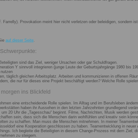
. Farrelly). Provokation meint hier nicht verletzen oder beleidigen, sondern 
Sie
auf dieser Seite
.
i Schwerpunkte:
eteiligten sind das Ziel, weniger Ursachen oder gar Schuldfragen.
ation Y sinnvoll integrieren (junge Leute der Geburtsjahrgänge 1980 bis 199
 nutzen
n, täglich gleichen Arbeitsplatz. Arbeiten und kommunizieren in offenen Räu
n, die nur für dieses eine Projekt beschäftigt werden? Welche Rolle spiele
morgen ins Blickfeld
nehmen eine entscheidende Rolle spielen. Im Alltag und im Berufsleben ändern
erkstätten haben ihr Aussehen in den letzten Jahrzehnten grundlegend veränd
um 20 Uhr die „Tagesschau“ beginnt. Filme, Nachrichten, Musik werden gest
chaffen sein, dass sich die Menschen darin wohlfühlen und kreativ sein könne
elten zu schaffen. Man muss die Menschen mitnehmen. In meiner Teamentwick
Düsseldorf eine Kooperation geschlossen zu haben. Teamentwicklung in neuer 
ngs. Ich begleite die Beteiligten in diesem Change-Prozess mit dem Ziel, die
rnehmen zu steigern.