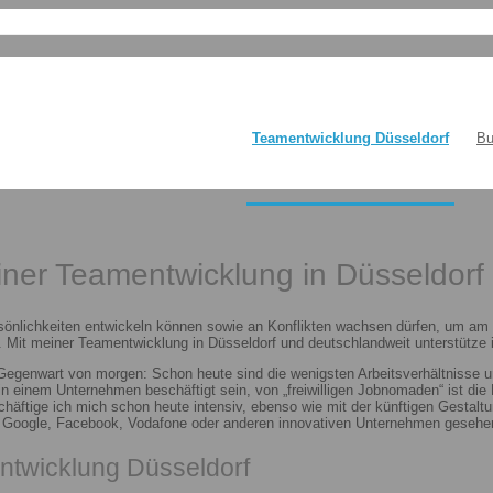
Teamentwicklung Düsseldorf
Bu
einer Teamentwicklung in Düsseldorf
sönlichkeiten entwickeln können sowie an Konflikten wachsen dürfen, um am E
 Mit meiner Teamentwicklung in Düsseldorf und deutschlandweit unterstütze i
 Gegenwart von morgen: Schon heute sind die wenigsten Arbeitsverhältnisse u
n in einem Unternehmen beschäftigt sein, von „freiwilligen Jobnomaden“ ist d
häftige ich mich schon heute intensiv, ebenso wie mit der künftigen Gestalt
n Google, Facebook, Vodafone oder anderen innovativen Unternehmen gesehen
ntwicklung Düsseldorf