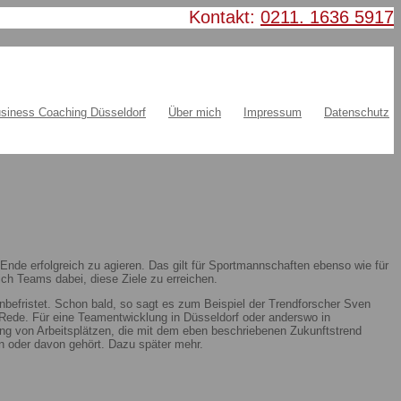
Kontakt:
0211. 1636 5917
siness Coaching Düsseldorf
Über mich
Impressum
Datenschutz
nde erfolgreich zu agieren. Das gilt für Sportmannschaften ebenso wie für
ch Teams dabei, diese Ziele zu erreichen.
nbefristet. Schon bald, so sagt es zum Beispiel der Trendforscher Sven
ie Rede. Für eine Teamentwicklung in Düsseldorf oder anderswo in
ung von Arbeitsplätzen, die mit dem eben beschriebenen Zukunftstrend
 oder davon gehört. Dazu später mehr.