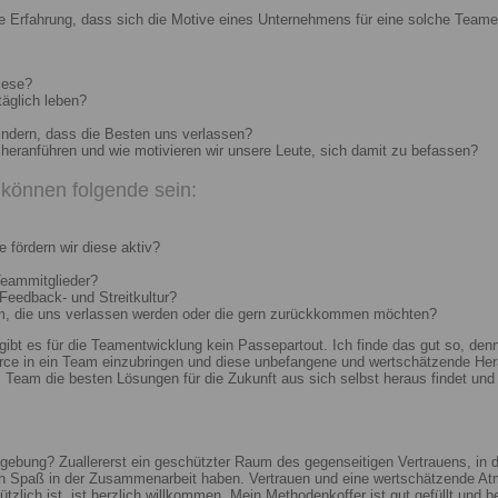
e Erfahrung, dass sich die Motive eines Unternehmens für eine solche Teame
iese?
täglich leben?
indern, dass die Besten uns verlassen?
heranführen und wie motivieren wir unsere Leute, sich damit zu befassen?
können folgende sein:
 fördern wir diese aktiv?
Teammitglieder?
 Feedback- und Streitkultur?
um, die uns verlassen werden oder die gern zurückkommen möchten?
 gibt es für die Teamentwicklung kein Passepartout. Ich finde das gut so, d
e in ein Team einzubringen und diese unbefangene und wertschätzende Hera
Team die besten Lösungen für die Zukunft aus sich selbst heraus findet und r
ebung? Zuallererst ein geschützter Raum des gegenseitigen Vertrauens, in de
ch Spaß in der Zusammenarbeit haben. Vertrauen und eine wertschätzende At
ützlich ist, ist herzlich willkommen. Mein Methodenkoffer ist gut gefüllt und 