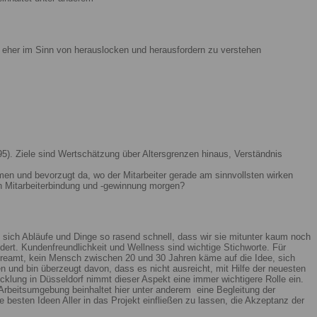
ist eher im Sinn von herauslocken und herausfordern zu verstehen
5). Ziele sind Wertschätzung über Altersgrenzen hinaus, Verständnis
men und bevorzugt da, wo der Mitarbeiter gerade am sinnvollsten wirken
n Mitarbeiterbindung und -gewinnung morgen?
 sich Abläufe und Dinge so rasend schnell, dass wir sie mitunter kaum noch
ert. Kundenfreundlichkeit und Wellness sind wichtige Stichworte. Für
reamt, kein Mensch zwischen 20 und 30 Jahren käme auf die Idee, sich
n und bin überzeugt davon, dass es nicht ausreicht, mit Hilfe der neuesten
lung in Düsseldorf nimmt dieser Aspekt eine immer wichtigere Rolle ein.
Arbeitsumgebung beinhaltet hier unter anderem eine Begleitung der
 besten Ideen Aller in das Projekt einfließen zu lassen, die Akzeptanz der