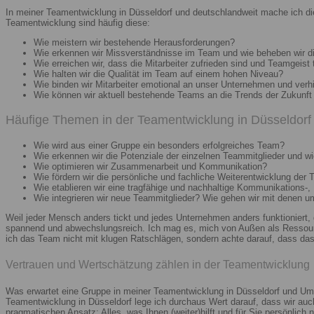
In meiner Teamentwicklung in Düsseldorf und deutschlandweit mache ich di
Teamentwicklung sind häufig diese:
Wie meistern wir bestehende Herausforderungen?
Wie erkennen wir Missverständnisse im Team und wie beheben wir d
Wie erreichen wir, dass die Mitarbeiter zufrieden sind und Teamgeist 
Wie halten wir die Qualität im Team auf einem hohen Niveau?
Wie binden wir Mitarbeiter emotional an unser Unternehmen und verh
Wie können wir aktuell bestehende Teams an die Trends der Zukunft 
Häufige Themen in der Teamentwicklung in Düsseldorf 
Wie wird aus einer Gruppe ein besonders erfolgreiches Team?
Wie erkennen wir die Potenziale der einzelnen Teammitglieder und wie
Wie optimieren wir Zusammenarbeit und Kommunikation?
Wie fördern wir die persönliche und fachliche Weiterentwicklung der 
Wie etablieren wir eine tragfähige und nachhaltige Kommunikations-,
Wie integrieren wir neue Teammitglieder? Wie gehen wir mit denen 
Weil jeder Mensch anders tickt und jedes Unternehmen anders funktioniert,
spannend und abwechslungsreich. Ich mag es, mich von Außen als Ressourc
ich das Team nicht mit klugen Ratschlägen, sondern achte darauf, dass das 
Vertrauen und Wertschätzung zählen in der Teamentwicklung
Was erwartet eine Gruppe in meiner Teamentwicklung in Düsseldorf und Umg
Teamentwicklung in Düsseldorf lege ich durchaus Wert darauf, dass wir au
pragmatischen Ansatz: Alles, was Ihnen (weiter)hilft und für Sie persönlich n