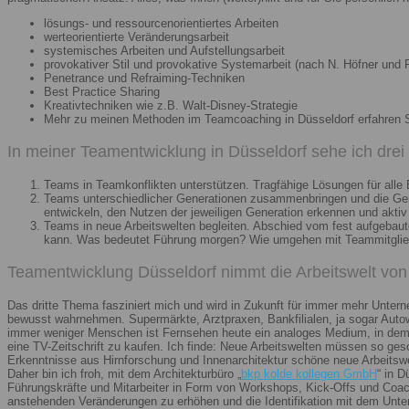
lösungs- und ressourcenorientiertes Arbeiten
werteorientierte Veränderungsarbeit
systemisches Arbeiten und Aufstellungsarbeit
provokativer Stil und provokative Systemarbeit (nach N. Höfner und F
Penetrance und Refraiming-Techniken
Best Practice Sharing
Kreativtechniken wie z.B. Walt-Disney-Strategie
Mehr zu meinen Methoden im Teamcoaching in Düsseldorf erfahren 
In meiner Teamentwicklung in Düsseldorf sehe ich dre
Teams in Teamkonflikten unterstützen. Tragfähige Lösungen für alle B
Teams unterschiedlicher Generationen zusammenbringen und die Gener
entwickeln, den Nutzen der jeweiligen Generation erkennen und aktiv
Teams in neue Arbeitswelten begleiten. Abschied vom fest aufgebaute
kann. Was bedeutet Führung morgen? Wie umgehen mit Teammitglieder
Teamentwicklung Düsseldorf nimmt die Arbeitswelt von 
Das dritte Thema fasziniert mich und wird in Zukunft für immer mehr Unter
bewusst wahrnehmen. Supermärkte, Arztpraxen, Bankfilialen, ja sogar Autow
immer weniger Menschen ist Fernsehen heute ein analoges Medium, in dem 
eine TV-Zeitschrift zu kaufen. Ich finde: Neue Arbeitswelten müssen so ges
Erkenntnisse aus Hirnforschung und Innenarchitektur schöne neue Arbeitsw
Daher bin ich froh, mit dem Architekturbüro „
bkp kolde kollegen GmbH
“ in 
Führungskräfte und Mitarbeiter in Form von Workshops, Kick-Offs und Coachi
anstehenden Veränderungen zu erhöhen und die Identifikation mit dem Unte