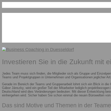
Investieren Sie in die Zukunft mit 
Jedes Team muss sich finden, die Mitglieder sich als Gruppe und Einzelper
Teams und Projektgruppen in Unternehmen und Organisationen jeglicher Art.
Gerade im Bereich der Teams und Gruppenarbeit lohnt sich ein Blick in die
Gábor Jánszky, wird ein großer Teil der Mitarbeiter lediglich projektbezoge
Deutschland wird dies Veränderungen bedeuten. Mit dieser Entwicklung besc
einhergehen wird. Sicher haben Sie schon einmal die neuen Bürowelten vo
Das sind Motive und Themen in der Teame