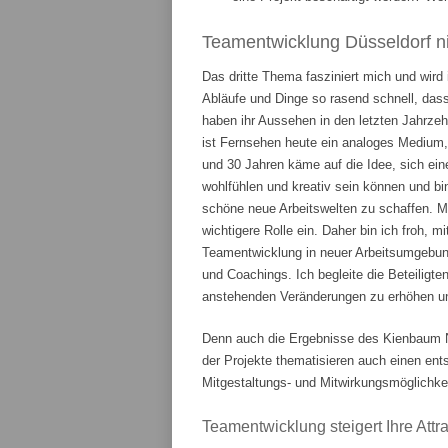
Teamentwicklung Düsseldorf ni
Das dritte Thema fasziniert mich und wird
Abläufe und Dinge so rasend schnell, das
haben ihr Aussehen in den letzten Jahrze
ist Fernsehen heute ein analoges Medium,
und 30 Jahren käme auf die Idee, sich ein
wohlfühlen und kreativ sein können und bi
schöne neue Arbeitswelten zu schaffen. 
wichtigere Rolle ein. Daher bin ich froh, m
Teamentwicklung in neuer Arbeitsumgebung
und Coachings. Ich begleite die Beteiligte
anstehenden Veränderungen zu erhöhen und
Denn auch die Ergebnisse des Kienbaum N
der Projekte thematisieren auch einen en
Mitgestaltungs- und Mitwirkungsmöglichkei
Teamentwicklung steigert Ihre Attrak