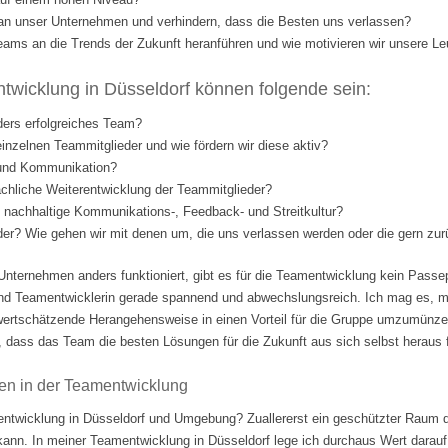
l an unser Unternehmen und verhindern, dass die Besten uns verlassen?
eams an die Trends der Zukunft heranführen und wie motivieren wir unsere Le
wicklung in Düsseldorf können folgende sein:
ders erfolgreiches Team?
einzelnen Teammitglieder und wie fördern wir diese aktiv?
 und Kommunikation?
fachliche Weiterentwicklung der Teammitglieder?
nd nachhaltige Kommunikations-, Feedback- und Streitkultur?
eder? Wie gehen wir mit denen um, die uns verlassen werden oder die gern 
Unternehmen anders funktioniert, gibt es für die Teamentwicklung kein Passep
nd Teamentwicklerin gerade spannend und abwechslungsreich. Ich mag es, m
ertschätzende Herangehensweise in einen Vorteil für die Gruppe umzumünzen.
 dass das Team die besten Lösungen für die Zukunft aus sich selbst heraus fi
en in der Teamentwicklung
ntwicklung in Düsseldorf und Umgebung? Zuallererst ein geschützter Raum d
 kann. In meiner Teamentwicklung in Düsseldorf lege ich durchaus Wert darauf