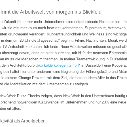
mmt die Arbeitswelt von morgen ins Blickfeld
 in Zukunft für immer mehr Unternehmen eine entscheidende Rolle spielen. Im
s wir sie mitunter kaum noch bewusst wahrnehmen. Supermärkte, Arztpraxen, B
hnten grundlegend verändert. Kundenfreundlichkeit und Wellness sind wichti
 in dem um 20 Uhr die „Tagesschau“ beginnt. Filme, Nachrichten, Musik wer
e TV-Zeitschrift zu kaufen. Ich finde: Neue Arbeitswelten müssen so geschaf
n überzeugt davon, dass es nicht ausreicht, mit Hilfe der neuesten Erkenntni
Man muss die Menschen mitnehmen. In meiner Teamentwicklung in Düsseldorf
it dem Architekturbüro „
bkp kolde kollegen GmbH
“ in Düsseldorf eine Koopera
 beinhaltet hier unter anderem eine Begleitung der Führungskräfte und Mita
n in diesem Change-Prozess mit dem Ziel, die besten Ideen Aller in das Projek
 die Identifikation mit dem Unternehmen zu steigern.
ew Work Pulse Checks zeigen, dass New Work in den Unternehmen häufig nu
tsprechend notwendigen Kulturwandel im Unternehmen und nur 20% eine neue F
ten erhalten.
tivität als Arbeitgeber