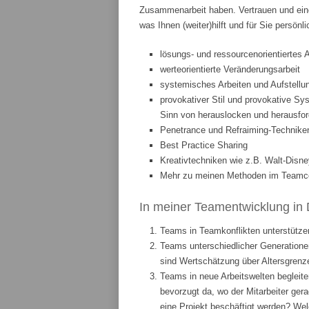
Zusammenarbeit haben. Vertrauen und eine
was Ihnen (weiter)hilft und für Sie persönl
lösungs- und ressourcenorientiertes 
werteorientierte Veränderungsarbeit
systemisches Arbeiten und Aufstellun
provokativer Stil und provokative Sys
Sinn von herauslocken und herausfor
Penetrance und Refraiming-Technike
Best Practice Sharing
Kreativtechniken wie z.B. Walt-Disne
Mehr zu meinen Methoden im Teamcoa
In meiner Teamentwicklung in 
Teams in Teamkonflikten unterstützen
Teams unterschiedlicher Generationen
sind Wertschätzung über Altersgrenze
Teams in neue Arbeitswelten begleite
bevorzugt da, wo der Mitarbeiter ge
eine Projekt beschäftigt werden? We