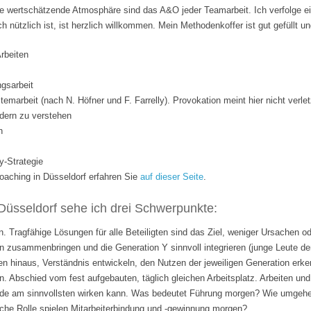
 wertschätzende Atmosphäre sind das A&O jeder Teamarbeit. Ich verfolge ei
ich nützlich ist, ist herzlich willkommen. Mein Methodenkoffer ist gut gefüllt 
Arbeiten
gsarbeit
temarbeit (nach N. Höfner und F. Farrelly). Provokation meint hier nicht verle
dern zu verstehen
n
y-Strategie
ching in Düsseldorf erfahren Sie
auf dieser Seite
.
Düsseldorf sehe ich drei Schwerpunkte:
. Tragfähige Lösungen für alle Beteiligten sind das Ziel, weniger Ursachen o
 zusammenbringen und die Generation Y sinnvoll integrieren (junge Leute de
n hinaus, Verständnis entwickeln, den Nutzen der jeweiligen Generation erk
n. Abschied vom fest aufgebauten, täglich gleichen Arbeitsplatz. Arbeiten 
rade am sinnvollsten wirken kann. Was bedeutet Führung morgen? Wie umgehen
lche Rolle spielen Mitarbeiterbindung und -gewinnung morgen?