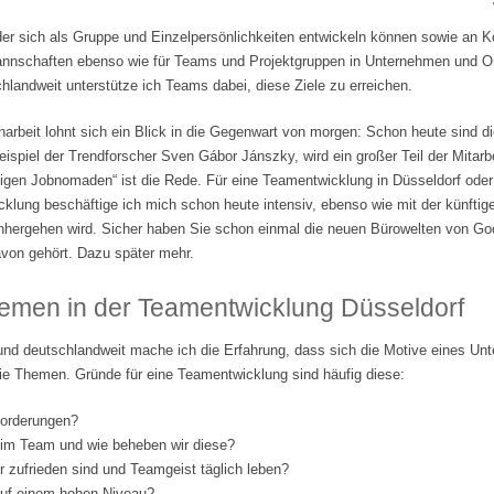
der sich als Gruppe und Einzelpersönlichkeiten entwickeln können sowie an 
tmannschaften ebenso wie für Teams und Projektgruppen in Unternehmen und Org
landweit unterstütze ich Teams dabei, diese Ziele zu erreichen.
beit lohnt sich ein Blick in die Gegenwart von morgen: Schon heute sind di
ispiel der Trendforscher Sven Gábor Jánszky, wird ein großer Teil der Mitarbe
lligen Jobnomaden“ ist die Rede. Für eine Teamentwicklung in Düsseldorf ode
klung beschäftige ich mich schon heute intensiv, ebenso wie mit der künftige
nhergehen wird. Sicher haben Sie schon einmal die neuen Bürowelten von Go
von gehört. Dazu später mehr.
emen in der Teamentwicklung Düsseldorf
und deutschlandweit mache ich die Erfahrung, dass sich die Motive eines Un
ie Themen. Gründe für eine Teamentwicklung sind häufig diese:
forderungen?
 im Team und wie beheben wir diese?
er zufrieden sind und Teamgeist täglich leben?
 auf einem hohen Niveau?