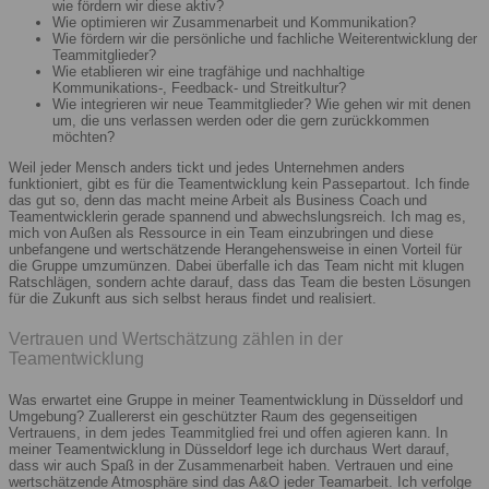
wie fördern wir diese aktiv?
Wie optimieren wir Zusammenarbeit und Kommunikation?
Wie fördern wir die persönliche und fachliche Weiterentwicklung der
Teammitglieder?
Wie etablieren wir eine tragfähige und nachhaltige
Kommunikations-, Feedback- und Streitkultur?
Wie integrieren wir neue Teammitglieder? Wie gehen wir mit denen
um, die uns verlassen werden oder die gern zurückkommen
möchten?
Weil jeder Mensch anders tickt und jedes Unternehmen anders
funktioniert, gibt es für die Teamentwicklung kein Passepartout. Ich finde
das gut so, denn das macht meine Arbeit als Business Coach und
Teamentwicklerin gerade spannend und abwechslungsreich. Ich mag es,
mich von Außen als Ressource in ein Team einzubringen und diese
unbefangene und wertschätzende Herangehensweise in einen Vorteil für
die Gruppe umzumünzen. Dabei überfalle ich das Team nicht mit klugen
Ratschlägen, sondern achte darauf, dass das Team die besten Lösungen
für die Zukunft aus sich selbst heraus findet und realisiert.
Vertrauen und Wertschätzung zählen in der
Teamentwicklung
Was erwartet eine Gruppe in meiner Teamentwicklung in Düsseldorf und
Umgebung? Zuallererst ein geschützter Raum des gegenseitigen
Vertrauens, in dem jedes Teammitglied frei und offen agieren kann. In
meiner Teamentwicklung in Düsseldorf lege ich durchaus Wert darauf,
dass wir auch Spaß in der Zusammenarbeit haben. Vertrauen und eine
wertschätzende Atmosphäre sind das A&O jeder Teamarbeit. Ich verfolge