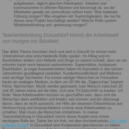
aufgebauten, täglich gleichen Arbeitsplatz. Arbeiten und
kommunizieren in offenen Räumen und bevorzugt da, wo der
Mitarbeiter gerade am sinnvollsten wirken kann. Was bedeutet
Führung morgen? Wie umgehen mit Teammitgliedern, die nur für
dieses eine Projekt beschäftigt werden? Welche Rolle spielen
Mitarbeiterbindung und -gewinnung morgen?
Teamentwicklung Düsseldorf nimmt die Arbeitswelt
von morgen ins Blickfeld
Das dritte Thema fasziniert mich und wird in Zukunft für immer mehr
Unternehmen eine entscheidende Rolle spielen. Im Alltag und im
Berufsleben ändern sich Abläufe und Dinge so rasend schnell, dass wir sie
mitunter kaum noch bewusst wahrnehmen. Supermärkte, Arztpraxen,
Bankfilialen, ja sogar Autowerkstätten haben ihr Aussehen in den letzten
Jahrzehnten grundlegend verändert. Kundenfreundlichkeit und Wellness
sind wichtige Stichworte. Für immer weniger Menschen ist Fernsehen
heute ein analoges Medium, in dem um 20 Uhr die „Tagesschau“ beginnt.
Filme, Nachrichten, Musik werden gestreamt, kein Mensch zwischen 20
und 30 Jahren käme auf die Idee, sich eine TV-Zeitschrift zu kaufen. Ich
finde: Neue Arbeitswelten müssen so geschaffen sein, dass sich die
Menschen darin wohlfühlen und kreativ sein können und bin überzeugt
davon, dass es nicht ausreicht, mit Hilfe der neuesten Erkenntnisse aus
Hirnforschung und Innenarchitektur schöne neue Arbeitswelten zu
schaffen. Man muss die Menschen mitnehmen. In meiner
Teamentwicklung in Düsseldorf nimmt dieser Aspekt eine immer
wichtigere Rolle ein. Daher bin ich froh, mit dem Architekturbüro „
bkp kolde
kollegen GmbH
“ in Düsseldorf eine Kooperation geschlossen zu haben.