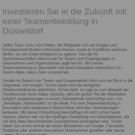
Investieren Sie in die Zukunft mit
einer Teamentwicklung in
Düsseldorf
Jedes Team muss sich finden, die Mitglieder sich als Gruppe und
Einzelpersönlichkeiten entwickeln können sowie an Konflikten wachsen
dürfen, um am Ende erfolgreich zu agieren. Das gilt für
Sportmannschaften ebenso wie für Teams und Projektgruppen in
Unternehmen und Organisationen jeglicher Art. Mit meiner
Teamentwicklung in Düsseldorf und deutschlandweit unterstütze ich
Teams dabei, diese Ziele zu erreichen.
Gerade im Bereich der Teams und Gruppenarbeit lohnt sich ein Blick in die
Gegenwart von morgen: Schon heute sind die wenigsten
Arbeitsverhältnisse unbefristet. Schon bald, so sagt es zum Beispiel der
Trendforscher Sven Gábor Jánszky, wird ein großer Teil der Mitarbeiter
lediglich projektbezogen in einem Unternehmen beschäftigt sein, von
„freiwilligen Jobnomaden“ ist die Rede. Für eine Teamentwicklung in
Düsseldorf oder anderswo in Deutschland wird dies Veränderungen
bedeuten. Mit dieser Entwicklung beschäftige ich mich schon heute
intensiv, ebenso wie mit der künftigen Gestaltung von Arbeitsplätzen, die
mit dem eben beschriebenen Zukunftstrend einhergehen wird. Sicher
haben Sie schon einmal die neuen Bürowelten von Google, Facebook,
Vodafone oder anderen innovativen Unternehmen gesehen oder davon
gehört. Dazu später mehr.