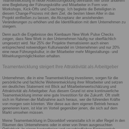
Teamentwicklung in neuer Arbeitsumgebung beinhaltet hier unter anderem
eine Begleitung der Führungskräfte und Mitarbeiter in Form von
Workshops, Kick-Offs und Coachings. Ich begleite die Beteiligten in
diesem Change-Prozess mit dem Ziel, die besten Ideen Aller in das
Projekt einfließen zu lassen, die Akzeptanz der anstehenden
Veränderungen zu erhöhen und die Identifikation mit dem Unternehmen zu
steigern.
Denn auch die Ergebnisse des Kienbaum New Work Pulse Checks
zeigen, dass New Work in den Unternehmen häufig nur oberflächlich
umgesetzt wird. Nur 25% der Projekte thematisieren auch einen
entsprechend notwendigen Kulturwandel im Unternehmen und nur 20%
eine neue Führungskultur, in der Mitarbeiter mehr Mitgestaltungs- und
Mitwirkungsmöglichkeiten erhalten.
Teamentwicklung steigert Ihre Attraktivität als Arbeitgeber
Unternehmen, die in eine Teamentwicklung investieren, sorgen für die
persönliche und fachliche Weiterentwicklung ihrer Mitarbeiter und setzen
ein deutliches Statement mit Blick auf Mitarbeiterwertschätzung und
Attraktivität als Arbeitgeber. Aus diesem Grund ist eine kontinuierliche
Teamentwicklung immer eine gute Investition für die Zukunft. Oft stellt
sich im Rahmen der Maßnahme auch heraus, wer die führenden Kräfte
von morgen sein könnten. Wer diese aus dem eigenen Betrieb heraus
generieren kann, ist klar im Vorteil gegenüber jenen, die sich auf dem
Markt umsehen müssen.
Meine Teamentwicklung in Düsseldorf veranstalte ich in aller Regel in den
Räumen des Unternehmens oder in einer von Ihnen ausgesuchten