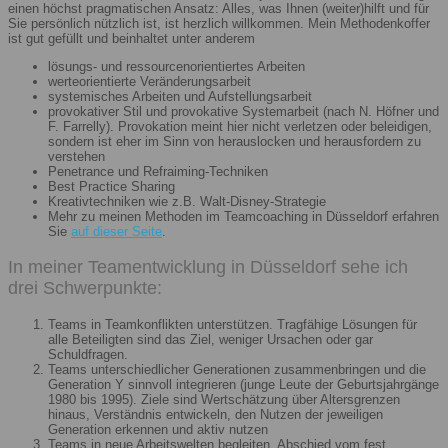
einen höchst pragmatischen Ansatz: Alles, was Ihnen (weiter)hilft und für
Sie persönlich nützlich ist, ist herzlich willkommen. Mein Methodenkoffer
ist gut gefüllt und beinhaltet unter anderem
lösungs- und ressourcenorientiertes Arbeiten
werteorientierte Veränderungsarbeit
systemisches Arbeiten und Aufstellungsarbeit
provokativer Stil und provokative Systemarbeit (nach N. Höfner und
F. Farrelly). Provokation meint hier nicht verletzen oder beleidigen,
sondern ist eher im Sinn von herauslocken und herausfordern zu
verstehen
Penetrance und Refraiming-Techniken
Best Practice Sharing
Kreativtechniken wie z.B. Walt-Disney-Strategie
Mehr zu meinen Methoden im Teamcoaching in Düsseldorf erfahren
Sie
auf dieser Seite
.
In meiner Teamentwicklung in Düsseldorf sehe ich
drei Schwerpunkte:
Teams in Teamkonflikten unterstützen. Tragfähige Lösungen für
alle Beteiligten sind das Ziel, weniger Ursachen oder gar
Schuldfragen.
Teams unterschiedlicher Generationen zusammenbringen und die
Generation Y sinnvoll integrieren (junge Leute der Geburtsjahrgänge
1980 bis 1995). Ziele sind Wertschätzung über Altersgrenzen
hinaus, Verständnis entwickeln, den Nutzen der jeweiligen
Generation erkennen und aktiv nutzen
Teams in neue Arbeitswelten begleiten. Abschied vom fest