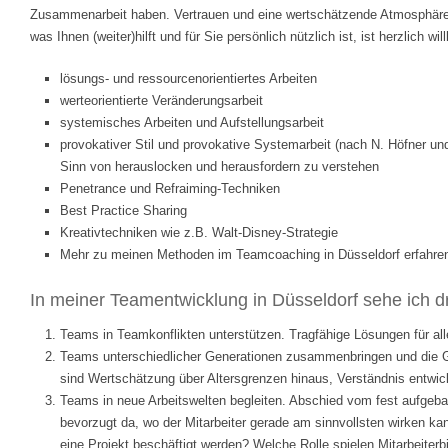
Zusammenarbeit haben. Vertrauen und eine wertschätzende Atmosphäre s
was Ihnen (weiter)hilft und für Sie persönlich nützlich ist, ist herzlich 
lösungs- und ressourcenorientiertes Arbeiten
werteorientierte Veränderungsarbeit
systemisches Arbeiten und Aufstellungsarbeit
provokativer Stil und provokative Systemarbeit (nach N. Höfner und 
Sinn von herauslocken und herausfordern zu verstehen
Penetrance und Refraiming-Techniken
Best Practice Sharing
Kreativtechniken wie z.B. Walt-Disney-Strategie
Mehr zu meinen Methoden im Teamcoaching in Düsseldorf erfahre
In meiner Teamentwicklung in Düsseldorf sehe ich d
Teams in Teamkonflikten unterstützen. Tragfähige Lösungen für all
Teams unterschiedlicher Generationen zusammenbringen und die Gen
sind Wertschätzung über Altersgrenzen hinaus, Verständnis entwic
Teams in neue Arbeitswelten begleiten. Abschied vom fest aufgeba
bevorzugt da, wo der Mitarbeiter gerade am sinnvollsten wirken k
eine Projekt beschäftigt werden? Welche Rolle spielen Mitarbeite