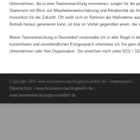
Unternehmen, die in eine Teamentwicklung investieren, sorgen für die pe
Statement mit Blick auf Mitarbeiterwertschätzung und Attraktivität als 
Investition für die Zukunft. Oft stellt sich im Rahmen der Maßnahme a
Betrieb heraus generieren kann, ist klar im Vorteil gegenüber jenen, d
Meine Teamentwicklung in Düsseldorf veranstalte ich in aller Regel in
kostenfreien und unverbindlichen Erstgespräch informiere ich Sie gern ü
Unternehmen oder Ihre Organisation. Sie erreichen mich unter 0211 / 16
Copyright 2015 www.businesscoachingduesseldorf.de /
Impressum
|
Datenschutz
|
www.businesscoachingberlin.de
|
www.teamentwicklungduesseldorf.de