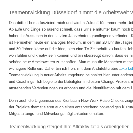
Teamentwicklung Düsseldorf nimmt die Arbeitswelt v
Das dritte Thema fasziniert mich und wird in Zukunft für immer mehr Un
Abläufe und Dinge so rasend schnell, dass wir sie mitunter kaum noch 
haben ihr Aussehen in den letzten Jahrzehnten grundlegend verändert. 
ist Fernsehen heute ein analoges Medium, in dem um 20 Uhr die „Tages
und 30 Jahren käme auf die Idee, sich eine TV-Zeitschrift zu kaufen. I
wohlfühlen und kreativ sein können und bin überzeugt davon, dass es ni
schöne neue Arbeitswelten zu schaffen. Man muss die Menschen mitne
wichtigere Rolle ein. Daher bin ich froh, mit dem Architekturbüro „
bkp ko
Teamentwicklung in neuer Arbeitsumgebung beinhaltet hier unter andere
und Coachings. Ich begleite die Beteiligten in diesem Change-Prozess mi
anstehenden Veränderungen zu erhöhen und die Identifikation mit dem 
Denn auch die Ergebnisse des Kienbaum New Work Pulse Checks zeigen
der Projekte thematisieren auch einen entsprechend notwendigen Kultur
Mitgestaltungs- und Mitwirkungsmöglichkeiten erhalten.
Teamentwicklung steigert Ihre Attraktivität als Arbeitgeber