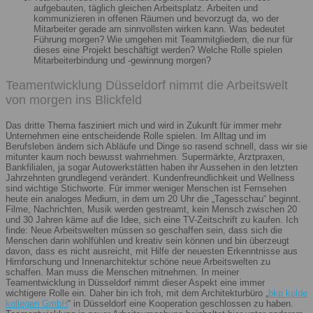
aufgebauten, täglich gleichen Arbeitsplatz. Arbeiten und
kommunizieren in offenen Räumen und bevorzugt da, wo der
Mitarbeiter gerade am sinnvollsten wirken kann. Was bedeutet
Führung morgen? Wie umgehen mit Teammitgliedern, die nur für
dieses eine Projekt beschäftigt werden? Welche Rolle spielen
Mitarbeiterbindung und -gewinnung morgen?
Teamentwicklung Düsseldorf nimmt die Arbeitswelt
von morgen ins Blickfeld
Das dritte Thema fasziniert mich und wird in Zukunft für immer mehr
Unternehmen eine entscheidende Rolle spielen. Im Alltag und im
Berufsleben ändern sich Abläufe und Dinge so rasend schnell, dass wir sie
mitunter kaum noch bewusst wahrnehmen. Supermärkte, Arztpraxen,
Bankfilialen, ja sogar Autowerkstätten haben ihr Aussehen in den letzten
Jahrzehnten grundlegend verändert. Kundenfreundlichkeit und Wellness
sind wichtige Stichworte. Für immer weniger Menschen ist Fernsehen
heute ein analoges Medium, in dem um 20 Uhr die „Tagesschau“ beginnt.
Filme, Nachrichten, Musik werden gestreamt, kein Mensch zwischen 20
und 30 Jahren käme auf die Idee, sich eine TV-Zeitschrift zu kaufen. Ich
finde: Neue Arbeitswelten müssen so geschaffen sein, dass sich die
Menschen darin wohlfühlen und kreativ sein können und bin überzeugt
davon, dass es nicht ausreicht, mit Hilfe der neuesten Erkenntnisse aus
Hirnforschung und Innenarchitektur schöne neue Arbeitswelten zu
schaffen. Man muss die Menschen mitnehmen. In meiner
Teamentwicklung in Düsseldorf nimmt dieser Aspekt eine immer
wichtigere Rolle ein. Daher bin ich froh, mit dem Architekturbüro „
bkp kolde
kollegen GmbH
“ in Düsseldorf eine Kooperation geschlossen zu haben.