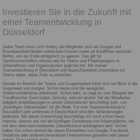
Investieren Sie in die Zukunft mit
einer Teamentwicklung in
Düsseldorf
Jedes Team muss sich finden, die Mitglieder sich als Gruppe und
Einzelpersönlichkeiten entwickeln können sowie an Konflikten wachsen
dürfen, um am Ende erfolgreich zu agieren. Das gilt für
Sportmannschaften ebenso wie für Teams und Projektgruppen in
Unternehmen und Organisationen jeglicher Art. Mit meiner
Teamentwicklung in Düsseldorf und deutschlandweit unterstütze ich
Teams dabei, diese Ziele zu erreichen.
Gerade im Bereich der Teams und Gruppenarbeit lohnt sich ein Blick in die
Gegenwart von morgen: Schon heute sind die wenigsten
Arbeitsverhältnisse unbefristet. Schon bald, so sagt es zum Beispiel der
Trendforscher Sven Gábor Jánszky, wird ein großer Teil der Mitarbeiter
lediglich projektbezogen in einem Unternehmen beschäftigt sein, von
„freiwilligen Jobnomaden“ ist die Rede. Für eine Teamentwicklung in
Düsseldorf oder anderswo in Deutschland wird dies Veränderungen
bedeuten. Mit dieser Entwicklung beschäftige ich mich schon heute
intensiv, ebenso wie mit der künftigen Gestaltung von Arbeitsplätzen, die
mit dem eben beschriebenen Zukunftstrend einhergehen wird. Sicher
haben Sie schon einmal die neuen Bürowelten von Google, Facebook,
Vodafone oder anderen innovativen Unternehmen gesehen oder davon
gehört. Dazu später mehr.