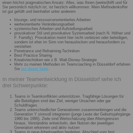
einen höchst pragmatischen Ansatz: Alles, was Ihnen (weiter)hilft und für
Sie persönlich nützlich ist, ist herzlich willkommen. Mein Methodenkoffer
ist gut gefüllt und beinhaltet unter anderem
lösungs- und ressourcenorientiertes Arbeiten
werteorientierte Veränderungsarbeit
systemisches Arbeiten und Aufstellungsarbeit
provokativer Stil und provokative Systemarbeit (nach N. Höfner und
F. Farrelly). Provokation meint hier nicht verletzen oder beleidigen,
sondern ist eher im Sinn von herauslocken und herausfordern zu
verstehen
Penetrance und Refraiming-Techniken
Best Practice Sharing
Kreativtechniken wie z.B. Walt-Disney-Strategie
Mehr zu meinen Methoden im Teamcoaching in Düsseldorf erfahren
Sie
auf dieser Seite
.
In meiner Teamentwicklung in Düsseldorf sehe ich
drei Schwerpunkte:
Teams in Teamkonflikten unterstützen. Tragfähige Lösungen für
alle Beteiligten sind das Ziel, weniger Ursachen oder gar
Schuldfragen.
Teams unterschiedlicher Generationen zusammenbringen und die
Generation Y sinnvoll integrieren (junge Leute der Geburtsjahrgänge
1980 bis 1995). Ziele sind Wertschätzung über Altersgrenzen
hinaus, Verständnis entwickeln, den Nutzen der jeweiligen
Generation erkennen und aktiv nutzen
Teams in neue Arbeitswelten begleiten. Abschied vom fest