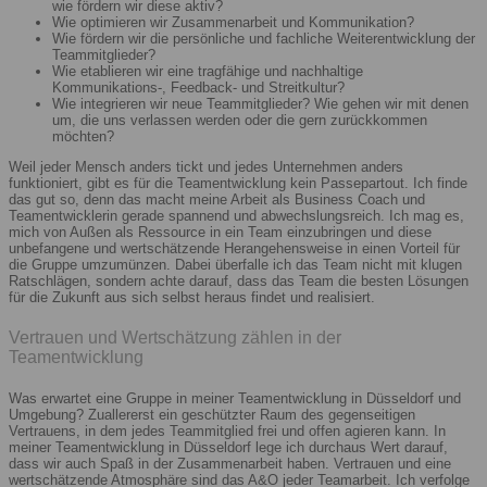
wie fördern wir diese aktiv?
Wie optimieren wir Zusammenarbeit und Kommunikation?
Wie fördern wir die persönliche und fachliche Weiterentwicklung der
Teammitglieder?
Wie etablieren wir eine tragfähige und nachhaltige
Kommunikations-, Feedback- und Streitkultur?
Wie integrieren wir neue Teammitglieder? Wie gehen wir mit denen
um, die uns verlassen werden oder die gern zurückkommen
möchten?
Weil jeder Mensch anders tickt und jedes Unternehmen anders
funktioniert, gibt es für die Teamentwicklung kein Passepartout. Ich finde
das gut so, denn das macht meine Arbeit als Business Coach und
Teamentwicklerin gerade spannend und abwechslungsreich. Ich mag es,
mich von Außen als Ressource in ein Team einzubringen und diese
unbefangene und wertschätzende Herangehensweise in einen Vorteil für
die Gruppe umzumünzen. Dabei überfalle ich das Team nicht mit klugen
Ratschlägen, sondern achte darauf, dass das Team die besten Lösungen
für die Zukunft aus sich selbst heraus findet und realisiert.
Vertrauen und Wertschätzung zählen in der
Teamentwicklung
Was erwartet eine Gruppe in meiner Teamentwicklung in Düsseldorf und
Umgebung? Zuallererst ein geschützter Raum des gegenseitigen
Vertrauens, in dem jedes Teammitglied frei und offen agieren kann. In
meiner Teamentwicklung in Düsseldorf lege ich durchaus Wert darauf,
dass wir auch Spaß in der Zusammenarbeit haben. Vertrauen und eine
wertschätzende Atmosphäre sind das A&O jeder Teamarbeit. Ich verfolge