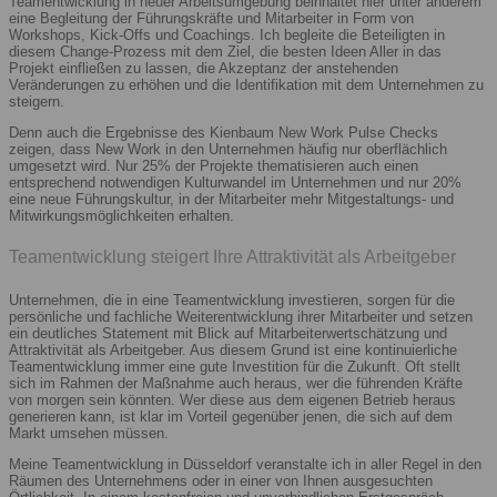
Teamentwicklung in neuer Arbeitsumgebung beinhaltet hier unter anderem
eine Begleitung der Führungskräfte und Mitarbeiter in Form von
Workshops, Kick-Offs und Coachings. Ich begleite die Beteiligten in
diesem Change-Prozess mit dem Ziel, die besten Ideen Aller in das
Projekt einfließen zu lassen, die Akzeptanz der anstehenden
Veränderungen zu erhöhen und die Identifikation mit dem Unternehmen zu
steigern.
Denn auch die Ergebnisse des Kienbaum New Work Pulse Checks
zeigen, dass New Work in den Unternehmen häufig nur oberflächlich
umgesetzt wird. Nur 25% der Projekte thematisieren auch einen
entsprechend notwendigen Kulturwandel im Unternehmen und nur 20%
eine neue Führungskultur, in der Mitarbeiter mehr Mitgestaltungs- und
Mitwirkungsmöglichkeiten erhalten.
Teamentwicklung steigert Ihre Attraktivität als Arbeitgeber
Unternehmen, die in eine Teamentwicklung investieren, sorgen für die
persönliche und fachliche Weiterentwicklung ihrer Mitarbeiter und setzen
ein deutliches Statement mit Blick auf Mitarbeiterwertschätzung und
Attraktivität als Arbeitgeber. Aus diesem Grund ist eine kontinuierliche
Teamentwicklung immer eine gute Investition für die Zukunft. Oft stellt
sich im Rahmen der Maßnahme auch heraus, wer die führenden Kräfte
von morgen sein könnten. Wer diese aus dem eigenen Betrieb heraus
generieren kann, ist klar im Vorteil gegenüber jenen, die sich auf dem
Markt umsehen müssen.
Meine Teamentwicklung in Düsseldorf veranstalte ich in aller Regel in den
Räumen des Unternehmens oder in einer von Ihnen ausgesuchten