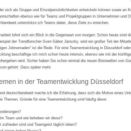
der sich als Gruppe und Einzelpersönlichkeiten entwickeln können sowie an 
tmannschaften ebenso wie für Teams und Projektgruppen in Unternehmen und Org
landweit unterstütze ich Teams dabei, diese Ziele zu erreichen.
beit lohnt sich ein Blick in die Gegenwart von morgen: Schon heute sind di
ispiel der Trendforscher Sven Gábor Jánszky, wird ein großer Teil der Mitarbe
lligen Jobnomaden“ ist die Rede. Für eine Teamentwicklung in Düsseldorf ode
klung beschäftige ich mich schon heute intensiv, ebenso wie mit der künftige
nhergehen wird. Sicher haben Sie schon einmal die neuen Bürowelten von Go
von gehört. Dazu später mehr.
emen in der Teamentwicklung Düsseldorf
und deutschlandweit mache ich die Erfahrung, dass sich die Motive eines Un
ie Themen. Gründe für eine Teamentwicklung sind häufig diese:
forderungen?
 im Team und wie beheben wir diese?
er zufrieden sind und Teamgeist täglich leben?
 auf einem hohen Niveau?