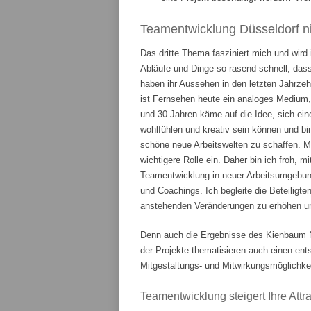
Teamentwicklung Düsseldorf ni
Das dritte Thema fasziniert mich und wird
Abläufe und Dinge so rasend schnell, das
haben ihr Aussehen in den letzten Jahrze
ist Fernsehen heute ein analoges Medium,
und 30 Jahren käme auf die Idee, sich ein
wohlfühlen und kreativ sein können und bi
schöne neue Arbeitswelten zu schaffen. 
wichtigere Rolle ein. Daher bin ich froh, m
Teamentwicklung in neuer Arbeitsumgebung
und Coachings. Ich begleite die Beteiligte
anstehenden Veränderungen zu erhöhen und
Denn auch die Ergebnisse des Kienbaum N
der Projekte thematisieren auch einen en
Mitgestaltungs- und Mitwirkungsmöglichkei
Teamentwicklung steigert Ihre Attrak