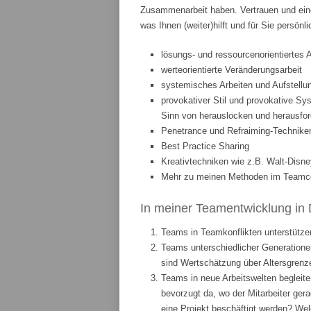
Zusammenarbeit haben. Vertrauen und eine
was Ihnen (weiter)hilft und für Sie persönl
lösungs- und ressourcenorientiertes 
werteorientierte Veränderungsarbeit
systemisches Arbeiten und Aufstellun
provokativer Stil und provokative Sys
Sinn von herauslocken und herausfor
Penetrance und Refraiming-Technike
Best Practice Sharing
Kreativtechniken wie z.B. Walt-Disne
Mehr zu meinen Methoden im Teamcoa
In meiner Teamentwicklung in 
Teams in Teamkonflikten unterstützen
Teams unterschiedlicher Generationen
sind Wertschätzung über Altersgrenze
Teams in neue Arbeitswelten begleite
bevorzugt da, wo der Mitarbeiter ge
eine Projekt beschäftigt werden? We