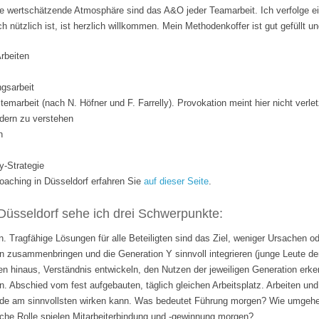
 wertschätzende Atmosphäre sind das A&O jeder Teamarbeit. Ich verfolge ei
ich nützlich ist, ist herzlich willkommen. Mein Methodenkoffer ist gut gefüllt 
Arbeiten
gsarbeit
temarbeit (nach N. Höfner und F. Farrelly). Provokation meint hier nicht verle
dern zu verstehen
n
y-Strategie
ching in Düsseldorf erfahren Sie
auf dieser Seite
.
Düsseldorf sehe ich drei Schwerpunkte:
. Tragfähige Lösungen für alle Beteiligten sind das Ziel, weniger Ursachen o
 zusammenbringen und die Generation Y sinnvoll integrieren (junge Leute de
n hinaus, Verständnis entwickeln, den Nutzen der jeweiligen Generation erk
n. Abschied vom fest aufgebauten, täglich gleichen Arbeitsplatz. Arbeiten 
rade am sinnvollsten wirken kann. Was bedeutet Führung morgen? Wie umgehen
lche Rolle spielen Mitarbeiterbindung und -gewinnung morgen?