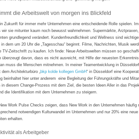
mmt die Arbeitswelt von morgen ins Blickfeld
 in Zukunft für immer mehr Unternehmen eine entscheidende Rolle spielen. Im
s wir sie mitunter kaum noch bewusst wahrnehmen. Supermärkte, Arztpraxen, B
hnten grundlegend verändert. Kundenfreundlichkeit und Wellness sind wichti
 in dem um 20 Uhr die „Tagesschau“ beginnt. Filme, Nachrichten, Musik wer
e TV-Zeitschrift zu kaufen. Ich finde: Neue Arbeitswelten müssen so geschaf
n überzeugt davon, dass es nicht ausreicht, mit Hilfe der neuesten Erkenntni
Man muss die Menschen mitnehmen. In meiner Teamentwicklung in Düsseldorf
it dem Architekturbüro „
bkp kolde kollegen GmbH
“ in Düsseldorf eine Koopera
 beinhaltet hier unter anderem eine Begleitung der Führungskräfte und Mita
n in diesem Change-Prozess mit dem Ziel, die besten Ideen Aller in das Projek
 die Identifikation mit dem Unternehmen zu steigern.
ew Work Pulse Checks zeigen, dass New Work in den Unternehmen häufig nu
tsprechend notwendigen Kulturwandel im Unternehmen und nur 20% eine neue F
ten erhalten.
tivität als Arbeitgeber