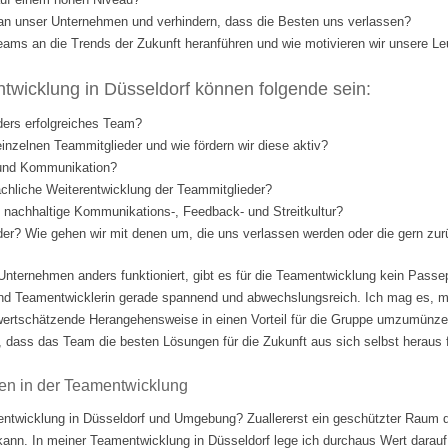
l an unser Unternehmen und verhindern, dass die Besten uns verlassen?
eams an die Trends der Zukunft heranführen und wie motivieren wir unsere Le
wicklung in Düsseldorf können folgende sein:
ders erfolgreiches Team?
einzelnen Teammitglieder und wie fördern wir diese aktiv?
 und Kommunikation?
fachliche Weiterentwicklung der Teammitglieder?
nd nachhaltige Kommunikations-, Feedback- und Streitkultur?
eder? Wie gehen wir mit denen um, die uns verlassen werden oder die gern 
Unternehmen anders funktioniert, gibt es für die Teamentwicklung kein Passep
nd Teamentwicklerin gerade spannend und abwechslungsreich. Ich mag es, m
ertschätzende Herangehensweise in einen Vorteil für die Gruppe umzumünzen.
 dass das Team die besten Lösungen für die Zukunft aus sich selbst heraus fi
en in der Teamentwicklung
ntwicklung in Düsseldorf und Umgebung? Zuallererst ein geschützter Raum d
 kann. In meiner Teamentwicklung in Düsseldorf lege ich durchaus Wert darauf