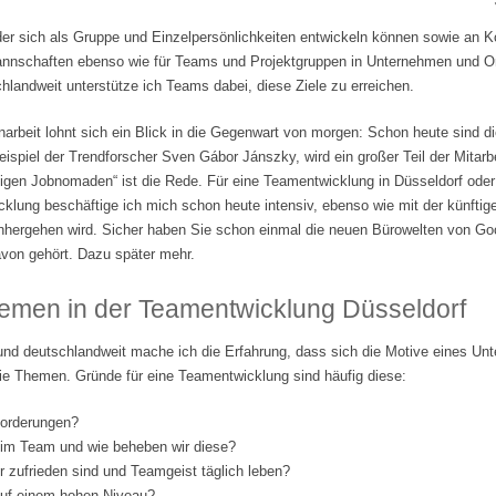
der sich als Gruppe und Einzelpersönlichkeiten entwickeln können sowie an 
tmannschaften ebenso wie für Teams und Projektgruppen in Unternehmen und Org
landweit unterstütze ich Teams dabei, diese Ziele zu erreichen.
beit lohnt sich ein Blick in die Gegenwart von morgen: Schon heute sind di
ispiel der Trendforscher Sven Gábor Jánszky, wird ein großer Teil der Mitarbe
lligen Jobnomaden“ ist die Rede. Für eine Teamentwicklung in Düsseldorf ode
klung beschäftige ich mich schon heute intensiv, ebenso wie mit der künftige
nhergehen wird. Sicher haben Sie schon einmal die neuen Bürowelten von Go
von gehört. Dazu später mehr.
emen in der Teamentwicklung Düsseldorf
und deutschlandweit mache ich die Erfahrung, dass sich die Motive eines Un
ie Themen. Gründe für eine Teamentwicklung sind häufig diese:
forderungen?
 im Team und wie beheben wir diese?
er zufrieden sind und Teamgeist täglich leben?
 auf einem hohen Niveau?