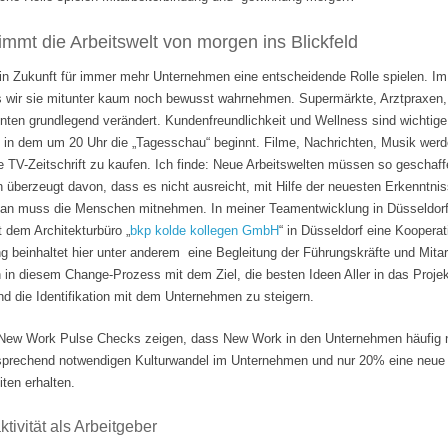
mmt die Arbeitswelt von morgen ins Blickfeld
 in Zukunft für immer mehr Unternehmen eine entscheidende Rolle spielen. Im
s wir sie mitunter kaum noch bewusst wahrnehmen. Supermärkte, Arztpraxen, B
hnten grundlegend verändert. Kundenfreundlichkeit und Wellness sind wichti
 in dem um 20 Uhr die „Tagesschau“ beginnt. Filme, Nachrichten, Musik wer
e TV-Zeitschrift zu kaufen. Ich finde: Neue Arbeitswelten müssen so geschaf
n überzeugt davon, dass es nicht ausreicht, mit Hilfe der neuesten Erkenntni
Man muss die Menschen mitnehmen. In meiner Teamentwicklung in Düsseldorf
it dem Architekturbüro „
bkp kolde kollegen GmbH
“ in Düsseldorf eine Koopera
 beinhaltet hier unter anderem eine Begleitung der Führungskräfte und Mita
n in diesem Change-Prozess mit dem Ziel, die besten Ideen Aller in das Projek
 die Identifikation mit dem Unternehmen zu steigern.
ew Work Pulse Checks zeigen, dass New Work in den Unternehmen häufig nu
tsprechend notwendigen Kulturwandel im Unternehmen und nur 20% eine neue F
ten erhalten.
tivität als Arbeitgeber