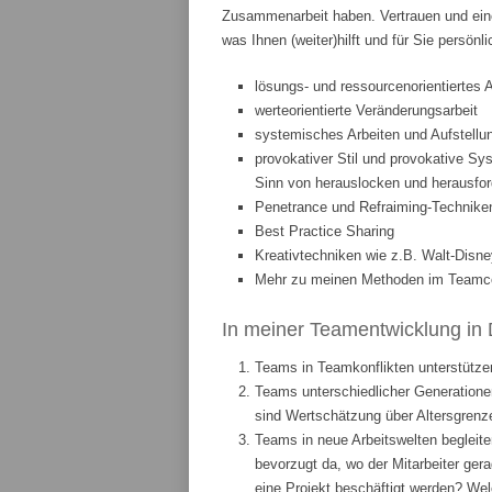
Zusammenarbeit haben. Vertrauen und eine
was Ihnen (weiter)hilft und für Sie persönl
lösungs- und ressourcenorientiertes 
werteorientierte Veränderungsarbeit
systemisches Arbeiten und Aufstellun
provokativer Stil und provokative Sys
Sinn von herauslocken und herausfor
Penetrance und Refraiming-Technike
Best Practice Sharing
Kreativtechniken wie z.B. Walt-Disne
Mehr zu meinen Methoden im Teamcoa
In meiner Teamentwicklung in 
Teams in Teamkonflikten unterstützen
Teams unterschiedlicher Generationen
sind Wertschätzung über Altersgrenze
Teams in neue Arbeitswelten begleite
bevorzugt da, wo der Mitarbeiter ge
eine Projekt beschäftigt werden? We