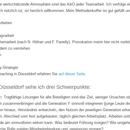
 wertschätzende Atmosphäre sind das A&O jeder Teamarbeit. Ich verfolge ei
ich nützlich ist, ist herzlich willkommen. Mein Methodenkoffer ist gut gefüllt 
Arbeiten
gsarbeit
temarbeit (nach N. Höfner und F. Farrelly). Provokation meint hier nicht verle
dern zu verstehen
n
y-Strategie
ching in Düsseldorf erfahren Sie
auf dieser Seite
.
Düsseldorf sehe ich drei Schwerpunkte:
. Tragfähige Lösungen für alle Beteiligten sind das Ziel, weniger Ursachen o
 zusammenbringen und die Generation Y sinnvoll integrieren (junge Leute de
n hinaus, Verständnis entwickeln, den Nutzen der jeweiligen Generation erk
n. Abschied vom fest aufgebauten, täglich gleichen Arbeitsplatz. Arbeiten 
rade am sinnvollsten wirken kann. Was bedeutet Führung morgen? Wie umgehen
lche Rolle spielen Mitarbeiterbindung und -gewinnung morgen?