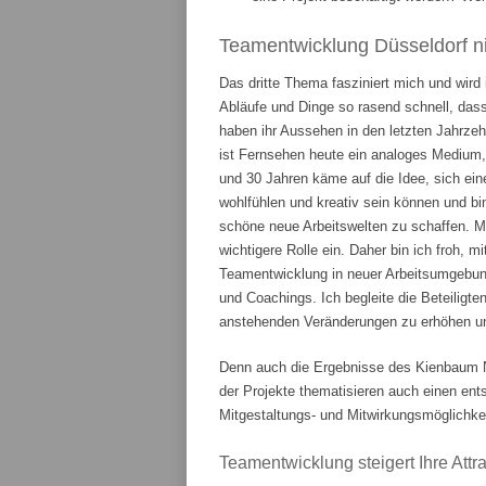
Teamentwicklung Düsseldorf ni
Das dritte Thema fasziniert mich und wird
Abläufe und Dinge so rasend schnell, das
haben ihr Aussehen in den letzten Jahrze
ist Fernsehen heute ein analoges Medium,
und 30 Jahren käme auf die Idee, sich ein
wohlfühlen und kreativ sein können und bi
schöne neue Arbeitswelten zu schaffen. 
wichtigere Rolle ein. Daher bin ich froh, m
Teamentwicklung in neuer Arbeitsumgebung
und Coachings. Ich begleite die Beteiligte
anstehenden Veränderungen zu erhöhen und
Denn auch die Ergebnisse des Kienbaum N
der Projekte thematisieren auch einen en
Mitgestaltungs- und Mitwirkungsmöglichkei
Teamentwicklung steigert Ihre Attrak