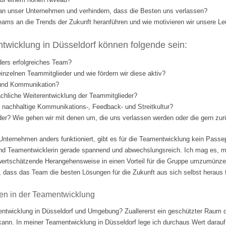
l an unser Unternehmen und verhindern, dass die Besten uns verlassen?
eams an die Trends der Zukunft heranführen und wie motivieren wir unsere Le
wicklung in Düsseldorf können folgende sein:
ders erfolgreiches Team?
einzelnen Teammitglieder und wie fördern wir diese aktiv?
 und Kommunikation?
fachliche Weiterentwicklung der Teammitglieder?
nd nachhaltige Kommunikations-, Feedback- und Streitkultur?
eder? Wie gehen wir mit denen um, die uns verlassen werden oder die gern 
Unternehmen anders funktioniert, gibt es für die Teamentwicklung kein Passep
nd Teamentwicklerin gerade spannend und abwechslungsreich. Ich mag es, m
ertschätzende Herangehensweise in einen Vorteil für die Gruppe umzumünzen.
 dass das Team die besten Lösungen für die Zukunft aus sich selbst heraus fi
en in der Teamentwicklung
ntwicklung in Düsseldorf und Umgebung? Zuallererst ein geschützter Raum d
 kann. In meiner Teamentwicklung in Düsseldorf lege ich durchaus Wert darauf