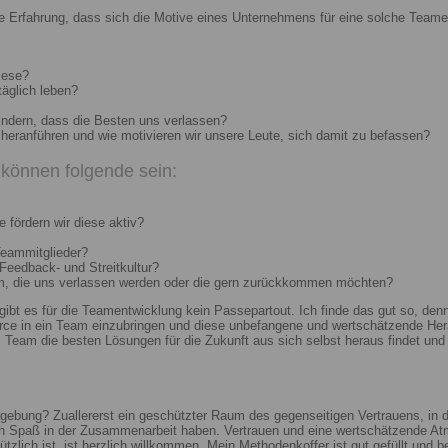
e Erfahrung, dass sich die Motive eines Unternehmens für eine solche Teame
iese?
täglich leben?
indern, dass die Besten uns verlassen?
heranführen und wie motivieren wir unsere Leute, sich damit zu befassen?
können folgende sein:
 fördern wir diese aktiv?
Teammitglieder?
 Feedback- und Streitkultur?
um, die uns verlassen werden oder die gern zurückkommen möchten?
 gibt es für die Teamentwicklung kein Passepartout. Ich finde das gut so, d
e in ein Team einzubringen und diese unbefangene und wertschätzende Hera
Team die besten Lösungen für die Zukunft aus sich selbst heraus findet und r
ebung? Zuallererst ein geschützter Raum des gegenseitigen Vertrauens, in de
ch Spaß in der Zusammenarbeit haben. Vertrauen und eine wertschätzende At
ützlich ist, ist herzlich willkommen. Mein Methodenkoffer ist gut gefüllt und 