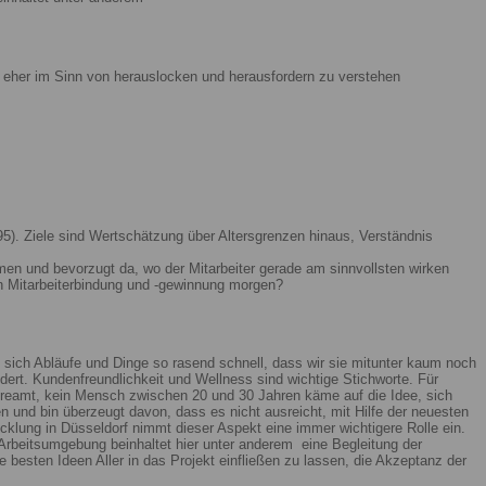
ist eher im Sinn von herauslocken und herausfordern zu verstehen
5). Ziele sind Wertschätzung über Altersgrenzen hinaus, Verständnis
men und bevorzugt da, wo der Mitarbeiter gerade am sinnvollsten wirken
n Mitarbeiterbindung und -gewinnung morgen?
 sich Abläufe und Dinge so rasend schnell, dass wir sie mitunter kaum noch
ert. Kundenfreundlichkeit und Wellness sind wichtige Stichworte. Für
reamt, kein Mensch zwischen 20 und 30 Jahren käme auf die Idee, sich
n und bin überzeugt davon, dass es nicht ausreicht, mit Hilfe der neuesten
lung in Düsseldorf nimmt dieser Aspekt eine immer wichtigere Rolle ein.
Arbeitsumgebung beinhaltet hier unter anderem eine Begleitung der
 besten Ideen Aller in das Projekt einfließen zu lassen, die Akzeptanz der