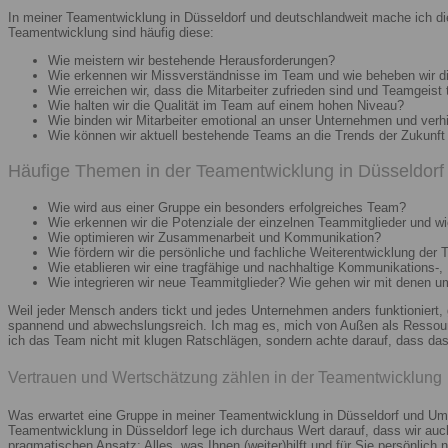
In meiner Teamentwicklung in Düsseldorf und deutschlandweit mache ich di
Teamentwicklung sind häufig diese:
Wie meistern wir bestehende Herausforderungen?
Wie erkennen wir Missverständnisse im Team und wie beheben wir d
Wie erreichen wir, dass die Mitarbeiter zufrieden sind und Teamgeist 
Wie halten wir die Qualität im Team auf einem hohen Niveau?
Wie binden wir Mitarbeiter emotional an unser Unternehmen und verh
Wie können wir aktuell bestehende Teams an die Trends der Zukunft 
Häufige Themen in der Teamentwicklung in Düsseldorf 
Wie wird aus einer Gruppe ein besonders erfolgreiches Team?
Wie erkennen wir die Potenziale der einzelnen Teammitglieder und wie
Wie optimieren wir Zusammenarbeit und Kommunikation?
Wie fördern wir die persönliche und fachliche Weiterentwicklung der 
Wie etablieren wir eine tragfähige und nachhaltige Kommunikations-,
Wie integrieren wir neue Teammitglieder? Wie gehen wir mit denen 
Weil jeder Mensch anders tickt und jedes Unternehmen anders funktioniert,
spannend und abwechslungsreich. Ich mag es, mich von Außen als Ressourc
ich das Team nicht mit klugen Ratschlägen, sondern achte darauf, dass das 
Vertrauen und Wertschätzung zählen in der Teamentwicklung
Was erwartet eine Gruppe in meiner Teamentwicklung in Düsseldorf und Umg
Teamentwicklung in Düsseldorf lege ich durchaus Wert darauf, dass wir au
pragmatischen Ansatz: Alles, was Ihnen (weiter)hilft und für Sie persönlich n