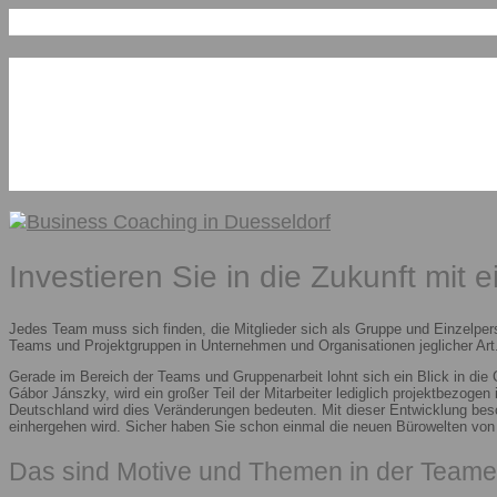
Investieren Sie in die Zukunft mit 
Jedes Team muss sich finden, die Mitglieder sich als Gruppe und Einzelper
Teams und Projektgruppen in Unternehmen und Organisationen jeglicher Art.
Gerade im Bereich der Teams und Gruppenarbeit lohnt sich ein Blick in die
Gábor Jánszky, wird ein großer Teil der Mitarbeiter lediglich projektbezoge
Deutschland wird dies Veränderungen bedeuten. Mit dieser Entwicklung besc
einhergehen wird. Sicher haben Sie schon einmal die neuen Bürowelten vo
Das sind Motive und Themen in der Teame