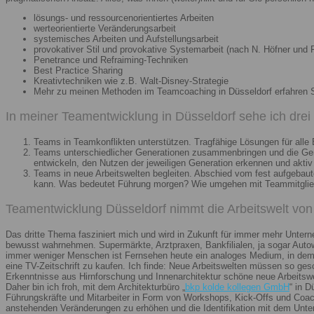
lösungs- und ressourcenorientiertes Arbeiten
werteorientierte Veränderungsarbeit
systemisches Arbeiten und Aufstellungsarbeit
provokativer Stil und provokative Systemarbeit (nach N. Höfner und F
Penetrance und Refraiming-Techniken
Best Practice Sharing
Kreativtechniken wie z.B. Walt-Disney-Strategie
Mehr zu meinen Methoden im Teamcoaching in Düsseldorf erfahren 
In meiner Teamentwicklung in Düsseldorf sehe ich dre
Teams in Teamkonflikten unterstützen. Tragfähige Lösungen für alle B
Teams unterschiedlicher Generationen zusammenbringen und die Gener
entwickeln, den Nutzen der jeweiligen Generation erkennen und aktiv
Teams in neue Arbeitswelten begleiten. Abschied vom fest aufgebaute
kann. Was bedeutet Führung morgen? Wie umgehen mit Teammitglieder
Teamentwicklung Düsseldorf nimmt die Arbeitswelt von 
Das dritte Thema fasziniert mich und wird in Zukunft für immer mehr Unter
bewusst wahrnehmen. Supermärkte, Arztpraxen, Bankfilialen, ja sogar Autow
immer weniger Menschen ist Fernsehen heute ein analoges Medium, in dem 
eine TV-Zeitschrift zu kaufen. Ich finde: Neue Arbeitswelten müssen so ges
Erkenntnisse aus Hirnforschung und Innenarchitektur schöne neue Arbeitsw
Daher bin ich froh, mit dem Architekturbüro „
bkp kolde kollegen GmbH
“ in 
Führungskräfte und Mitarbeiter in Form von Workshops, Kick-Offs und Coachi
anstehenden Veränderungen zu erhöhen und die Identifikation mit dem Unte