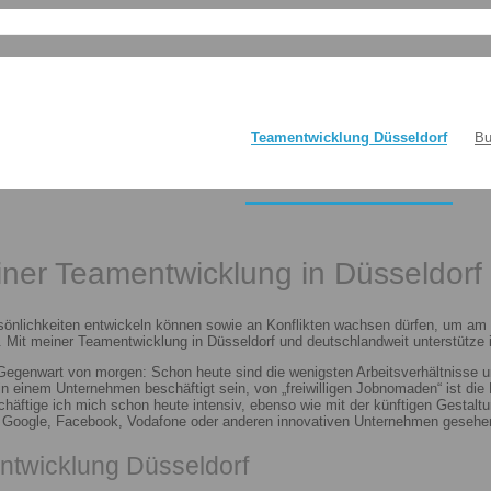
Teamentwicklung Düsseldorf
Bu
einer Teamentwicklung in Düsseldorf
sönlichkeiten entwickeln können sowie an Konflikten wachsen dürfen, um am E
 Mit meiner Teamentwicklung in Düsseldorf und deutschlandweit unterstütze i
 Gegenwart von morgen: Schon heute sind die wenigsten Arbeitsverhältnisse u
n in einem Unternehmen beschäftigt sein, von „freiwilligen Jobnomaden“ ist d
häftige ich mich schon heute intensiv, ebenso wie mit der künftigen Gestalt
n Google, Facebook, Vodafone oder anderen innovativen Unternehmen gesehen
ntwicklung Düsseldorf