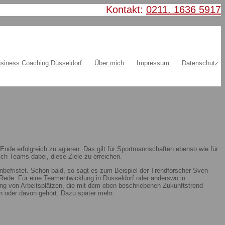
Kontakt:
0211. 1636 5917
siness Coaching Düsseldorf
Über mich
Impressum
Datenschutz
nde erfolgreich zu agieren. Das gilt für Sportmannschaften ebenso wie für
ch Teams dabei, diese Ziele zu erreichen.
nbefristet. Schon bald, so sagt es zum Beispiel der Trendforscher Sven
ie Rede. Für eine Teamentwicklung in Düsseldorf oder anderswo in
ung von Arbeitsplätzen, die mit dem eben beschriebenen Zukunftstrend
 oder davon gehört. Dazu später mehr.