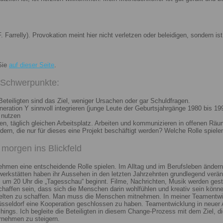
. Farrelly). Provokation meint hier nicht verletzen oder beleidigen, sondern 
Sie
auf dieser Seite
.
i Schwerpunkte:
eteiligten sind das Ziel, weniger Ursachen oder gar Schuldfragen.
ation Y sinnvoll integrieren (junge Leute der Geburtsjahrgänge 1980 bis 199
 nutzen
n, täglich gleichen Arbeitsplatz. Arbeiten und kommunizieren in offenen Räu
n, die nur für dieses eine Projekt beschäftigt werden? Welche Rolle spiele
morgen ins Blickfeld
nehmen eine entscheidende Rolle spielen. Im Alltag und im Berufsleben ändern
erkstätten haben ihr Aussehen in den letzten Jahrzehnten grundlegend veränd
um 20 Uhr die „Tagesschau“ beginnt. Filme, Nachrichten, Musik werden gest
chaffen sein, dass sich die Menschen darin wohlfühlen und kreativ sein könne
elten zu schaffen. Man muss die Menschen mitnehmen. In meiner Teamentwick
Düsseldorf eine Kooperation geschlossen zu haben. Teamentwicklung in neuer 
ngs. Ich begleite die Beteiligten in diesem Change-Prozess mit dem Ziel, die
rnehmen zu steigern.