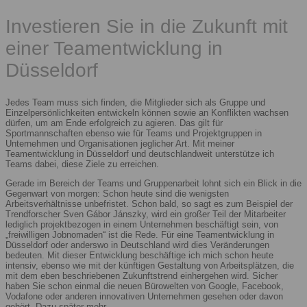
Investieren Sie in die Zukunft mit
einer Teamentwicklung in
Düsseldorf
Jedes Team muss sich finden, die Mitglieder sich als Gruppe und
Einzelpersönlichkeiten entwickeln können sowie an Konflikten wachsen
dürfen, um am Ende erfolgreich zu agieren. Das gilt für
Sportmannschaften ebenso wie für Teams und Projektgruppen in
Unternehmen und Organisationen jeglicher Art. Mit meiner
Teamentwicklung in Düsseldorf und deutschlandweit unterstütze ich
Teams dabei, diese Ziele zu erreichen.
Gerade im Bereich der Teams und Gruppenarbeit lohnt sich ein Blick in die
Gegenwart von morgen: Schon heute sind die wenigsten
Arbeitsverhältnisse unbefristet. Schon bald, so sagt es zum Beispiel der
Trendforscher Sven Gábor Jánszky, wird ein großer Teil der Mitarbeiter
lediglich projektbezogen in einem Unternehmen beschäftigt sein, von
„freiwilligen Jobnomaden“ ist die Rede. Für eine Teamentwicklung in
Düsseldorf oder anderswo in Deutschland wird dies Veränderungen
bedeuten. Mit dieser Entwicklung beschäftige ich mich schon heute
intensiv, ebenso wie mit der künftigen Gestaltung von Arbeitsplätzen, die
mit dem eben beschriebenen Zukunftstrend einhergehen wird. Sicher
haben Sie schon einmal die neuen Bürowelten von Google, Facebook,
Vodafone oder anderen innovativen Unternehmen gesehen oder davon
gehört. Dazu später mehr.