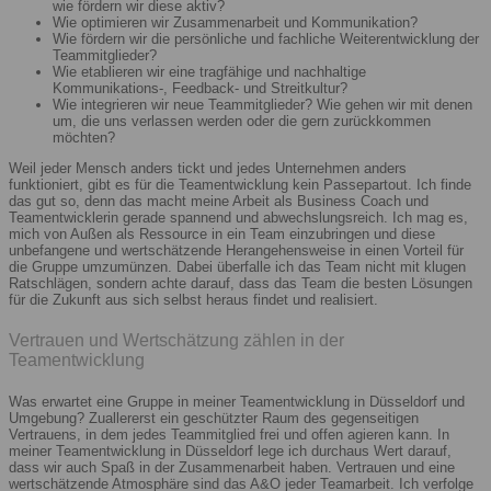
wie fördern wir diese aktiv?
Wie optimieren wir Zusammenarbeit und Kommunikation?
Wie fördern wir die persönliche und fachliche Weiterentwicklung der
Teammitglieder?
Wie etablieren wir eine tragfähige und nachhaltige
Kommunikations-, Feedback- und Streitkultur?
Wie integrieren wir neue Teammitglieder? Wie gehen wir mit denen
um, die uns verlassen werden oder die gern zurückkommen
möchten?
Weil jeder Mensch anders tickt und jedes Unternehmen anders
funktioniert, gibt es für die Teamentwicklung kein Passepartout. Ich finde
das gut so, denn das macht meine Arbeit als Business Coach und
Teamentwicklerin gerade spannend und abwechslungsreich. Ich mag es,
mich von Außen als Ressource in ein Team einzubringen und diese
unbefangene und wertschätzende Herangehensweise in einen Vorteil für
die Gruppe umzumünzen. Dabei überfalle ich das Team nicht mit klugen
Ratschlägen, sondern achte darauf, dass das Team die besten Lösungen
für die Zukunft aus sich selbst heraus findet und realisiert.
Vertrauen und Wertschätzung zählen in der
Teamentwicklung
Was erwartet eine Gruppe in meiner Teamentwicklung in Düsseldorf und
Umgebung? Zuallererst ein geschützter Raum des gegenseitigen
Vertrauens, in dem jedes Teammitglied frei und offen agieren kann. In
meiner Teamentwicklung in Düsseldorf lege ich durchaus Wert darauf,
dass wir auch Spaß in der Zusammenarbeit haben. Vertrauen und eine
wertschätzende Atmosphäre sind das A&O jeder Teamarbeit. Ich verfolge