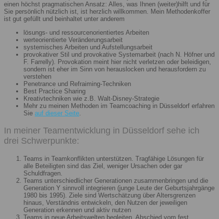
einen höchst pragmatischen Ansatz: Alles, was Ihnen (weiter)hilft und für
Sie persönlich nützlich ist, ist herzlich willkommen. Mein Methodenkoffer
ist gut gefüllt und beinhaltet unter anderem
lösungs- und ressourcenorientiertes Arbeiten
werteorientierte Veränderungsarbeit
systemisches Arbeiten und Aufstellungsarbeit
provokativer Stil und provokative Systemarbeit (nach N. Höfner und
F. Farrelly). Provokation meint hier nicht verletzen oder beleidigen,
sondern ist eher im Sinn von herauslocken und herausfordern zu
verstehen
Penetrance und Refraiming-Techniken
Best Practice Sharing
Kreativtechniken wie z.B. Walt-Disney-Strategie
Mehr zu meinen Methoden im Teamcoaching in Düsseldorf erfahren
Sie
auf dieser Seite
.
In meiner Teamentwicklung in Düsseldorf sehe ich
drei Schwerpunkte:
Teams in Teamkonflikten unterstützen. Tragfähige Lösungen für
alle Beteiligten sind das Ziel, weniger Ursachen oder gar
Schuldfragen.
Teams unterschiedlicher Generationen zusammenbringen und die
Generation Y sinnvoll integrieren (junge Leute der Geburtsjahrgänge
1980 bis 1995). Ziele sind Wertschätzung über Altersgrenzen
hinaus, Verständnis entwickeln, den Nutzen der jeweiligen
Generation erkennen und aktiv nutzen
Teams in neue Arbeitswelten begleiten. Abschied vom fest