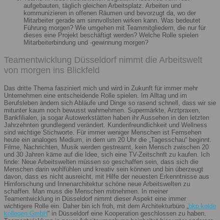
aufgebauten, täglich gleichen Arbeitsplatz. Arbeiten und
kommunizieren in offenen Räumen und bevorzugt da, wo der
Mitarbeiter gerade am sinnvollsten wirken kann. Was bedeutet
Führung morgen? Wie umgehen mit Teammitgliedern, die nur für
dieses eine Projekt beschäftigt werden? Welche Rolle spielen
Mitarbeiterbindung und -gewinnung morgen?
Teamentwicklung Düsseldorf nimmt die Arbeitswelt
von morgen ins Blickfeld
Das dritte Thema fasziniert mich und wird in Zukunft für immer mehr
Unternehmen eine entscheidende Rolle spielen. Im Alltag und im
Berufsleben ändern sich Abläufe und Dinge so rasend schnell, dass wir sie
mitunter kaum noch bewusst wahrnehmen. Supermärkte, Arztpraxen,
Bankfilialen, ja sogar Autowerkstätten haben ihr Aussehen in den letzten
Jahrzehnten grundlegend verändert. Kundenfreundlichkeit und Wellness
sind wichtige Stichworte. Für immer weniger Menschen ist Fernsehen
heute ein analoges Medium, in dem um 20 Uhr die „Tagesschau“ beginnt.
Filme, Nachrichten, Musik werden gestreamt, kein Mensch zwischen 20
und 30 Jahren käme auf die Idee, sich eine TV-Zeitschrift zu kaufen. Ich
finde: Neue Arbeitswelten müssen so geschaffen sein, dass sich die
Menschen darin wohlfühlen und kreativ sein können und bin überzeugt
davon, dass es nicht ausreicht, mit Hilfe der neuesten Erkenntnisse aus
Hirnforschung und Innenarchitektur schöne neue Arbeitswelten zu
schaffen. Man muss die Menschen mitnehmen. In meiner
Teamentwicklung in Düsseldorf nimmt dieser Aspekt eine immer
wichtigere Rolle ein. Daher bin ich froh, mit dem Architekturbüro „
bkp kolde
kollegen GmbH
“ in Düsseldorf eine Kooperation geschlossen zu haben.