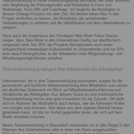
Teamentwicklung in neuer Arbeitsumgebung beinhaltet hier unter anderem
eine Begleitung der Führungskräfte und Mitarbeiter in Form von
Workshops, Kick-Offs und Coachings. Ich begleite die Beteiligten in
diesem Change-Prozess mit dem Ziel, die besten Ideen Aller in das
Projekt einfließen zu lassen, die Akzeptanz der anstehenden
Veränderungen zu erhöhen und die Identifikation mit dem Unternehmen zu
steigern.
Denn auch die Ergebnisse des Kienbaum New Work Pulse Checks
zeigen, dass New Work in den Unternehmen häufig nur oberflächlich
umgesetzt wird. Nur 25% der Projekte thematisieren auch einen
entsprechend notwendigen Kulturwandel im Unternehmen und nur 20%
eine neue Führungskultur, in der Mitarbeiter mehr Mitgestaltungs- und
Mitwirkungsmöglichkeiten erhalten.
Teamentwicklung steigert Ihre Attraktivität als Arbeitgeber
Unternehmen, die in eine Teamentwicklung investieren, sorgen für die
persönliche und fachliche Weiterentwicklung ihrer Mitarbeiter und setzen
ein deutliches Statement mit Blick auf Mitarbeiterwertschätzung und
Attraktivität als Arbeitgeber. Aus diesem Grund ist eine kontinuierliche
Teamentwicklung immer eine gute Investition für die Zukunft. Oft stellt
sich im Rahmen der Maßnahme auch heraus, wer die führenden Kräfte
von morgen sein könnten. Wer diese aus dem eigenen Betrieb heraus
generieren kann, ist klar im Vorteil gegenüber jenen, die sich auf dem
Markt umsehen müssen.
Meine Teamentwicklung in Düsseldorf veranstalte ich in aller Regel in den
Räumen des Unternehmens oder in einer von Ihnen ausgesuchten