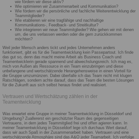
wie fördern wir diese aktiv?
Wie optimieren wir Zusammenarbeit und Kommunikation?
Wie fördern wir die persönliche und fachliche Weiterentwicklung der
Teammitglieder?
Wie etablieren wir eine tragfähige und nachhaltige
Kommunikations-, Feedback- und Streitkultur?
Wie integrieren wir neue Teammitglieder? Wie gehen wir mit denen
um, die uns verlassen werden oder die gern zurückkommen
möchten?
Weil jeder Mensch anders tickt und jedes Unternehmen anders
funktioniert, gibt es für die Teamentwicklung kein Passepartout. Ich finde
das gut so, denn das macht meine Arbeit als Business Coach und
Teamentwicklerin gerade spannend und abwechslungsreich. Ich mag es,
mich von Außen als Ressource in ein Team einzubringen und diese
unbefangene und wertschätzende Herangehensweise in einen Vorteil für
die Gruppe umzumünzen. Dabei überfalle ich das Team nicht mit klugen
Ratschlägen, sondern achte darauf, dass das Team die besten Lösungen
für die Zukunft aus sich selbst heraus findet und realisiert.
Vertrauen und Wertschätzung zählen in der
Teamentwicklung
Was erwartet eine Gruppe in meiner Teamentwicklung in Düsseldorf und
Umgebung? Zuallererst ein geschützter Raum des gegenseitigen
Vertrauens, in dem jedes Teammitglied frei und offen agieren kann. In
meiner Teamentwicklung in Düsseldorf lege ich durchaus Wert darauf,
dass wir auch Spaß in der Zusammenarbeit haben. Vertrauen und eine
wertschätzende Atmosphäre sind das A&O jeder Teamarbeit. Ich verfolge