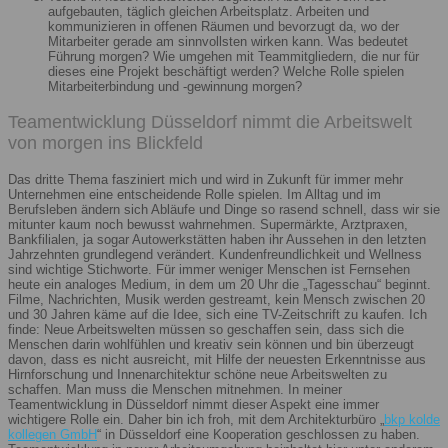
aufgebauten, täglich gleichen Arbeitsplatz. Arbeiten und
kommunizieren in offenen Räumen und bevorzugt da, wo der
Mitarbeiter gerade am sinnvollsten wirken kann. Was bedeutet
Führung morgen? Wie umgehen mit Teammitgliedern, die nur für
dieses eine Projekt beschäftigt werden? Welche Rolle spielen
Mitarbeiterbindung und -gewinnung morgen?
Teamentwicklung Düsseldorf nimmt die Arbeitswelt
von morgen ins Blickfeld
Das dritte Thema fasziniert mich und wird in Zukunft für immer mehr
Unternehmen eine entscheidende Rolle spielen. Im Alltag und im
Berufsleben ändern sich Abläufe und Dinge so rasend schnell, dass wir sie
mitunter kaum noch bewusst wahrnehmen. Supermärkte, Arztpraxen,
Bankfilialen, ja sogar Autowerkstätten haben ihr Aussehen in den letzten
Jahrzehnten grundlegend verändert. Kundenfreundlichkeit und Wellness
sind wichtige Stichworte. Für immer weniger Menschen ist Fernsehen
heute ein analoges Medium, in dem um 20 Uhr die „Tagesschau“ beginnt.
Filme, Nachrichten, Musik werden gestreamt, kein Mensch zwischen 20
und 30 Jahren käme auf die Idee, sich eine TV-Zeitschrift zu kaufen. Ich
finde: Neue Arbeitswelten müssen so geschaffen sein, dass sich die
Menschen darin wohlfühlen und kreativ sein können und bin überzeugt
davon, dass es nicht ausreicht, mit Hilfe der neuesten Erkenntnisse aus
Hirnforschung und Innenarchitektur schöne neue Arbeitswelten zu
schaffen. Man muss die Menschen mitnehmen. In meiner
Teamentwicklung in Düsseldorf nimmt dieser Aspekt eine immer
wichtigere Rolle ein. Daher bin ich froh, mit dem Architekturbüro „
bkp kolde
kollegen GmbH
“ in Düsseldorf eine Kooperation geschlossen zu haben.