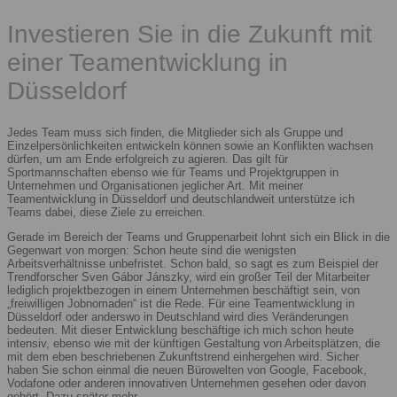
Investieren Sie in die Zukunft mit
einer Teamentwicklung in
Düsseldorf
Jedes Team muss sich finden, die Mitglieder sich als Gruppe und
Einzelpersönlichkeiten entwickeln können sowie an Konflikten wachsen
dürfen, um am Ende erfolgreich zu agieren. Das gilt für
Sportmannschaften ebenso wie für Teams und Projektgruppen in
Unternehmen und Organisationen jeglicher Art. Mit meiner
Teamentwicklung in Düsseldorf und deutschlandweit unterstütze ich
Teams dabei, diese Ziele zu erreichen.
Gerade im Bereich der Teams und Gruppenarbeit lohnt sich ein Blick in die
Gegenwart von morgen: Schon heute sind die wenigsten
Arbeitsverhältnisse unbefristet. Schon bald, so sagt es zum Beispiel der
Trendforscher Sven Gábor Jánszky, wird ein großer Teil der Mitarbeiter
lediglich projektbezogen in einem Unternehmen beschäftigt sein, von
„freiwilligen Jobnomaden“ ist die Rede. Für eine Teamentwicklung in
Düsseldorf oder anderswo in Deutschland wird dies Veränderungen
bedeuten. Mit dieser Entwicklung beschäftige ich mich schon heute
intensiv, ebenso wie mit der künftigen Gestaltung von Arbeitsplätzen, die
mit dem eben beschriebenen Zukunftstrend einhergehen wird. Sicher
haben Sie schon einmal die neuen Bürowelten von Google, Facebook,
Vodafone oder anderen innovativen Unternehmen gesehen oder davon
gehört. Dazu später mehr.