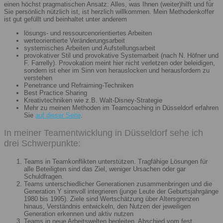
einen höchst pragmatischen Ansatz: Alles, was Ihnen (weiter)hilft und für
Sie persönlich nützlich ist, ist herzlich willkommen. Mein Methodenkoffer
ist gut gefüllt und beinhaltet unter anderem
lösungs- und ressourcenorientiertes Arbeiten
werteorientierte Veränderungsarbeit
systemisches Arbeiten und Aufstellungsarbeit
provokativer Stil und provokative Systemarbeit (nach N. Höfner und
F. Farrelly). Provokation meint hier nicht verletzen oder beleidigen,
sondern ist eher im Sinn von herauslocken und herausfordern zu
verstehen
Penetrance und Refraiming-Techniken
Best Practice Sharing
Kreativtechniken wie z.B. Walt-Disney-Strategie
Mehr zu meinen Methoden im Teamcoaching in Düsseldorf erfahren
Sie
auf dieser Seite
.
In meiner Teamentwicklung in Düsseldorf sehe ich
drei Schwerpunkte:
Teams in Teamkonflikten unterstützen. Tragfähige Lösungen für
alle Beteiligten sind das Ziel, weniger Ursachen oder gar
Schuldfragen.
Teams unterschiedlicher Generationen zusammenbringen und die
Generation Y sinnvoll integrieren (junge Leute der Geburtsjahrgänge
1980 bis 1995). Ziele sind Wertschätzung über Altersgrenzen
hinaus, Verständnis entwickeln, den Nutzen der jeweiligen
Generation erkennen und aktiv nutzen
Teams in neue Arbeitswelten begleiten. Abschied vom fest