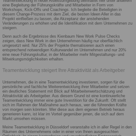
Teamentwicklung in neuer Arbeitsumgebung beinhaltet hier unter anderem
eine Begleitung der Führungskräfte und Mitarbeiter in Form von
Workshops, Kick-Offs und Coachings. Ich begleite die Beteiligten in
diesem Change-Prozess mit dem Ziel, die besten Ideen Aller in das
Projekt einfließen zu lassen, die Akzeptanz der anstehenden
Veränderungen zu erhöhen und die Identifikation mit dem Unternehmen zu
steigern.
Denn auch die Ergebnisse des Kienbaum New Work Pulse Checks
zeigen, dass New Work in den Unternehmen häufig nur oberflächlich
umgesetzt wird. Nur 25% der Projekte thematisieren auch einen
entsprechend notwendigen Kulturwandel im Unternehmen und nur 20%
eine neue Führungskultur, in der Mitarbeiter mehr Mitgestaltungs- und
Mitwirkungsmöglichkeiten erhalten.
Teamentwicklung steigert Ihre Attraktivität als Arbeitgeber
Unternehmen, die in eine Teamentwicklung investieren, sorgen für die
persönliche und fachliche Weiterentwicklung ihrer Mitarbeiter und setzen
ein deutliches Statement mit Blick auf Mitarbeiterwertschätzung und
Attraktivität als Arbeitgeber. Aus diesem Grund ist eine kontinuierliche
Teamentwicklung immer eine gute Investition für die Zukunft. Oft stellt
sich im Rahmen der Maßnahme auch heraus, wer die führenden Kräfte
von morgen sein könnten. Wer diese aus dem eigenen Betrieb heraus
generieren kann, ist klar im Vorteil gegenüber jenen, die sich auf dem
Markt umsehen müssen.
Meine Teamentwicklung in Düsseldorf veranstalte ich in aller Regel in den
Räumen des Unternehmens oder in einer von Ihnen ausgesuchten