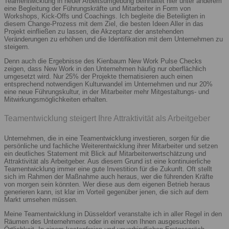
Teamentwicklung in neuer Arbeitsumgebung beinhaltet hier unter anderem
eine Begleitung der Führungskräfte und Mitarbeiter in Form von
Workshops, Kick-Offs und Coachings. Ich begleite die Beteiligten in
diesem Change-Prozess mit dem Ziel, die besten Ideen Aller in das
Projekt einfließen zu lassen, die Akzeptanz der anstehenden
Veränderungen zu erhöhen und die Identifikation mit dem Unternehmen zu
steigern.
Denn auch die Ergebnisse des Kienbaum New Work Pulse Checks
zeigen, dass New Work in den Unternehmen häufig nur oberflächlich
umgesetzt wird. Nur 25% der Projekte thematisieren auch einen
entsprechend notwendigen Kulturwandel im Unternehmen und nur 20%
eine neue Führungskultur, in der Mitarbeiter mehr Mitgestaltungs- und
Mitwirkungsmöglichkeiten erhalten.
Teamentwicklung steigert Ihre Attraktivität als Arbeitgeber
Unternehmen, die in eine Teamentwicklung investieren, sorgen für die
persönliche und fachliche Weiterentwicklung ihrer Mitarbeiter und setzen
ein deutliches Statement mit Blick auf Mitarbeiterwertschätzung und
Attraktivität als Arbeitgeber. Aus diesem Grund ist eine kontinuierliche
Teamentwicklung immer eine gute Investition für die Zukunft. Oft stellt
sich im Rahmen der Maßnahme auch heraus, wer die führenden Kräfte
von morgen sein könnten. Wer diese aus dem eigenen Betrieb heraus
generieren kann, ist klar im Vorteil gegenüber jenen, die sich auf dem
Markt umsehen müssen.
Meine Teamentwicklung in Düsseldorf veranstalte ich in aller Regel in den
Räumen des Unternehmens oder in einer von Ihnen ausgesuchten