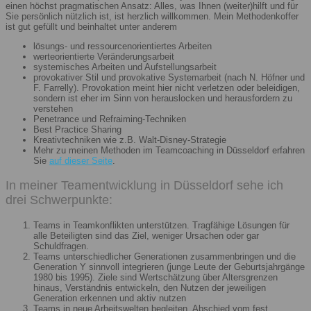
einen höchst pragmatischen Ansatz: Alles, was Ihnen (weiter)hilft und für
Sie persönlich nützlich ist, ist herzlich willkommen. Mein Methodenkoffer
ist gut gefüllt und beinhaltet unter anderem
lösungs- und ressourcenorientiertes Arbeiten
werteorientierte Veränderungsarbeit
systemisches Arbeiten und Aufstellungsarbeit
provokativer Stil und provokative Systemarbeit (nach N. Höfner und
F. Farrelly). Provokation meint hier nicht verletzen oder beleidigen,
sondern ist eher im Sinn von herauslocken und herausfordern zu
verstehen
Penetrance und Refraiming-Techniken
Best Practice Sharing
Kreativtechniken wie z.B. Walt-Disney-Strategie
Mehr zu meinen Methoden im Teamcoaching in Düsseldorf erfahren
Sie
auf dieser Seite
.
In meiner Teamentwicklung in Düsseldorf sehe ich
drei Schwerpunkte:
Teams in Teamkonflikten unterstützen. Tragfähige Lösungen für
alle Beteiligten sind das Ziel, weniger Ursachen oder gar
Schuldfragen.
Teams unterschiedlicher Generationen zusammenbringen und die
Generation Y sinnvoll integrieren (junge Leute der Geburtsjahrgänge
1980 bis 1995). Ziele sind Wertschätzung über Altersgrenzen
hinaus, Verständnis entwickeln, den Nutzen der jeweiligen
Generation erkennen und aktiv nutzen
Teams in neue Arbeitswelten begleiten. Abschied vom fest