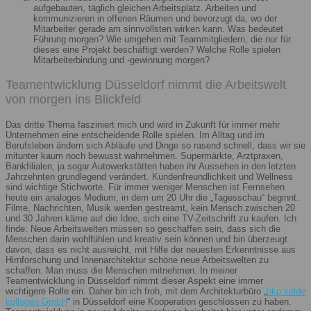
aufgebauten, täglich gleichen Arbeitsplatz. Arbeiten und
kommunizieren in offenen Räumen und bevorzugt da, wo der
Mitarbeiter gerade am sinnvollsten wirken kann. Was bedeutet
Führung morgen? Wie umgehen mit Teammitgliedern, die nur für
dieses eine Projekt beschäftigt werden? Welche Rolle spielen
Mitarbeiterbindung und -gewinnung morgen?
Teamentwicklung Düsseldorf nimmt die Arbeitswelt
von morgen ins Blickfeld
Das dritte Thema fasziniert mich und wird in Zukunft für immer mehr
Unternehmen eine entscheidende Rolle spielen. Im Alltag und im
Berufsleben ändern sich Abläufe und Dinge so rasend schnell, dass wir sie
mitunter kaum noch bewusst wahrnehmen. Supermärkte, Arztpraxen,
Bankfilialen, ja sogar Autowerkstätten haben ihr Aussehen in den letzten
Jahrzehnten grundlegend verändert. Kundenfreundlichkeit und Wellness
sind wichtige Stichworte. Für immer weniger Menschen ist Fernsehen
heute ein analoges Medium, in dem um 20 Uhr die „Tagesschau“ beginnt.
Filme, Nachrichten, Musik werden gestreamt, kein Mensch zwischen 20
und 30 Jahren käme auf die Idee, sich eine TV-Zeitschrift zu kaufen. Ich
finde: Neue Arbeitswelten müssen so geschaffen sein, dass sich die
Menschen darin wohlfühlen und kreativ sein können und bin überzeugt
davon, dass es nicht ausreicht, mit Hilfe der neuesten Erkenntnisse aus
Hirnforschung und Innenarchitektur schöne neue Arbeitswelten zu
schaffen. Man muss die Menschen mitnehmen. In meiner
Teamentwicklung in Düsseldorf nimmt dieser Aspekt eine immer
wichtigere Rolle ein. Daher bin ich froh, mit dem Architekturbüro „
bkp kolde
kollegen GmbH
“ in Düsseldorf eine Kooperation geschlossen zu haben.