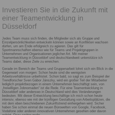
Investieren Sie in die Zukunft mit
einer Teamentwicklung in
Düsseldorf
Jedes Team muss sich finden, die Mitglieder sich als Gruppe und
Einzelpersönlichkeiten entwickeln können sowie an Konflikten wachsen
dürfen, um am Ende erfolgreich zu agieren. Das gilt für
Sportmannschaften ebenso wie für Teams und Projektgruppen in
Unternehmen und Organisationen jeglicher Art. Mit meiner
Teamentwicklung in Düsseldorf und deutschlandweit unterstütze ich
Teams dabei, diese Ziele zu erreichen.
Gerade im Bereich der Teams und Gruppenarbeit lohnt sich ein Blick in die
Gegenwart von morgen: Schon heute sind die wenigsten
Arbeitsverhältnisse unbefristet. Schon bald, so sagt es zum Beispiel der
Trendforscher Sven Gábor Jánszky, wird ein großer Teil der Mitarbeiter
lediglich projektbezogen in einem Unternehmen beschäftigt sein, von
„freiwilligen Jobnomaden“ ist die Rede. Für eine Teamentwicklung in
Düsseldorf oder anderswo in Deutschland wird dies Veränderungen
bedeuten. Mit dieser Entwicklung beschäftige ich mich schon heute
intensiv, ebenso wie mit der künftigen Gestaltung von Arbeitsplätzen, die
mit dem eben beschriebenen Zukunftstrend einhergehen wird. Sicher
haben Sie schon einmal die neuen Bürowelten von Google, Facebook,
Vodafone oder anderen innovativen Unternehmen gesehen oder davon
gehört. Dazu später mehr.