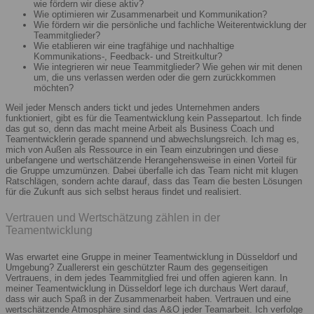
wie fördern wir diese aktiv?
Wie optimieren wir Zusammenarbeit und Kommunikation?
Wie fördern wir die persönliche und fachliche Weiterentwicklung der
Teammitglieder?
Wie etablieren wir eine tragfähige und nachhaltige
Kommunikations-, Feedback- und Streitkultur?
Wie integrieren wir neue Teammitglieder? Wie gehen wir mit denen
um, die uns verlassen werden oder die gern zurückkommen
möchten?
Weil jeder Mensch anders tickt und jedes Unternehmen anders
funktioniert, gibt es für die Teamentwicklung kein Passepartout. Ich finde
das gut so, denn das macht meine Arbeit als Business Coach und
Teamentwicklerin gerade spannend und abwechslungsreich. Ich mag es,
mich von Außen als Ressource in ein Team einzubringen und diese
unbefangene und wertschätzende Herangehensweise in einen Vorteil für
die Gruppe umzumünzen. Dabei überfalle ich das Team nicht mit klugen
Ratschlägen, sondern achte darauf, dass das Team die besten Lösungen
für die Zukunft aus sich selbst heraus findet und realisiert.
Vertrauen und Wertschätzung zählen in der
Teamentwicklung
Was erwartet eine Gruppe in meiner Teamentwicklung in Düsseldorf und
Umgebung? Zuallererst ein geschützter Raum des gegenseitigen
Vertrauens, in dem jedes Teammitglied frei und offen agieren kann. In
meiner Teamentwicklung in Düsseldorf lege ich durchaus Wert darauf,
dass wir auch Spaß in der Zusammenarbeit haben. Vertrauen und eine
wertschätzende Atmosphäre sind das A&O jeder Teamarbeit. Ich verfolge