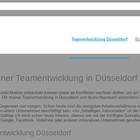
Teamentwicklung Düsseldorf
Bu
einer Teamentwicklung in Düsseldorf
sönlichkeiten entwickeln können sowie an Konflikten wachsen dürfen, um am E
 Mit meiner Teamentwicklung in Düsseldorf und deutschlandweit unterstütze i
 Gegenwart von morgen: Schon heute sind die wenigsten Arbeitsverhältnisse u
n in einem Unternehmen beschäftigt sein, von „freiwilligen Jobnomaden“ ist d
häftige ich mich schon heute intensiv, ebenso wie mit der künftigen Gestalt
n Google, Facebook, Vodafone oder anderen innovativen Unternehmen gesehen
ntwicklung Düsseldorf