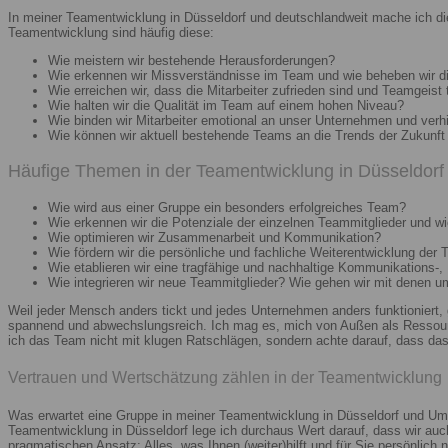
In meiner Teamentwicklung in Düsseldorf und deutschlandweit mache ich di
Teamentwicklung sind häufig diese:
Wie meistern wir bestehende Herausforderungen?
Wie erkennen wir Missverständnisse im Team und wie beheben wir d
Wie erreichen wir, dass die Mitarbeiter zufrieden sind und Teamgeist 
Wie halten wir die Qualität im Team auf einem hohen Niveau?
Wie binden wir Mitarbeiter emotional an unser Unternehmen und verh
Wie können wir aktuell bestehende Teams an die Trends der Zukunft 
Häufige Themen in der Teamentwicklung in Düsseldorf 
Wie wird aus einer Gruppe ein besonders erfolgreiches Team?
Wie erkennen wir die Potenziale der einzelnen Teammitglieder und wie
Wie optimieren wir Zusammenarbeit und Kommunikation?
Wie fördern wir die persönliche und fachliche Weiterentwicklung der 
Wie etablieren wir eine tragfähige und nachhaltige Kommunikations-,
Wie integrieren wir neue Teammitglieder? Wie gehen wir mit denen 
Weil jeder Mensch anders tickt und jedes Unternehmen anders funktioniert,
spannend und abwechslungsreich. Ich mag es, mich von Außen als Ressourc
ich das Team nicht mit klugen Ratschlägen, sondern achte darauf, dass das 
Vertrauen und Wertschätzung zählen in der Teamentwicklung
Was erwartet eine Gruppe in meiner Teamentwicklung in Düsseldorf und Umg
Teamentwicklung in Düsseldorf lege ich durchaus Wert darauf, dass wir au
pragmatischen Ansatz: Alles, was Ihnen (weiter)hilft und für Sie persönlich n