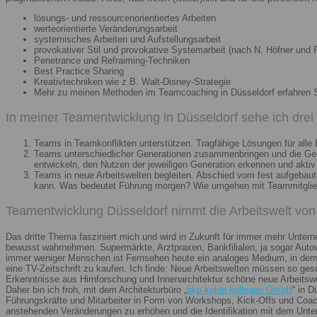
lösungs- und ressourcenorientiertes Arbeiten
werteorientierte Veränderungsarbeit
systemisches Arbeiten und Aufstellungsarbeit
provokativer Stil und provokative Systemarbeit (nach N. Höfner und F
Penetrance und Refraiming-Techniken
Best Practice Sharing
Kreativtechniken wie z.B. Walt-Disney-Strategie
Mehr zu meinen Methoden im Teamcoaching in Düsseldorf erfahren 
In meiner Teamentwicklung in Düsseldorf sehe ich dre
Teams in Teamkonflikten unterstützen. Tragfähige Lösungen für alle B
Teams unterschiedlicher Generationen zusammenbringen und die Gener
entwickeln, den Nutzen der jeweiligen Generation erkennen und aktiv
Teams in neue Arbeitswelten begleiten. Abschied vom fest aufgebaute
kann. Was bedeutet Führung morgen? Wie umgehen mit Teammitglieder
Teamentwicklung Düsseldorf nimmt die Arbeitswelt von 
Das dritte Thema fasziniert mich und wird in Zukunft für immer mehr Unter
bewusst wahrnehmen. Supermärkte, Arztpraxen, Bankfilialen, ja sogar Autow
immer weniger Menschen ist Fernsehen heute ein analoges Medium, in dem 
eine TV-Zeitschrift zu kaufen. Ich finde: Neue Arbeitswelten müssen so ges
Erkenntnisse aus Hirnforschung und Innenarchitektur schöne neue Arbeitsw
Daher bin ich froh, mit dem Architekturbüro „
bkp kolde kollegen GmbH
“ in 
Führungskräfte und Mitarbeiter in Form von Workshops, Kick-Offs und Coachi
anstehenden Veränderungen zu erhöhen und die Identifikation mit dem Unte