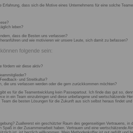
e Erfahrung, dass sich die Motive eines Unternehmens für eine solche Teame
iese?
täglich leben?
indern, dass die Besten uns verlassen?
heranführen und wie motivieren wir unsere Leute, sich damit zu befassen?
können folgende sein:
 fördern wir diese aktiv?
Teammitglieder?
 Feedback- und Streitkultur?
um, die uns verlassen werden oder die gern zurückkommen möchten?
 gibt es für die Teamentwicklung kein Passepartout. Ich finde das gut so, d
e in ein Team einzubringen und diese unbefangene und wertschätzende Hera
Team die besten Lösungen für die Zukunft aus sich selbst heraus findet und r
ebung? Zuallererst ein geschützter Raum des gegenseitigen Vertrauens, in de
ch Spaß in der Zusammenarbeit haben. Vertrauen und eine wertschätzende At
ützlich ist, ist herzlich willkommen. Mein Methodenkoffer ist gut gefüllt und 