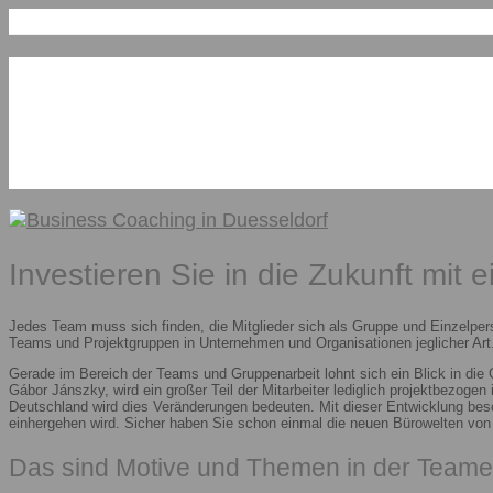
Investieren Sie in die Zukunft mit 
Jedes Team muss sich finden, die Mitglieder sich als Gruppe und Einzelper
Teams und Projektgruppen in Unternehmen und Organisationen jeglicher Art.
Gerade im Bereich der Teams und Gruppenarbeit lohnt sich ein Blick in die
Gábor Jánszky, wird ein großer Teil der Mitarbeiter lediglich projektbezoge
Deutschland wird dies Veränderungen bedeuten. Mit dieser Entwicklung besc
einhergehen wird. Sicher haben Sie schon einmal die neuen Bürowelten vo
Das sind Motive und Themen in der Teame