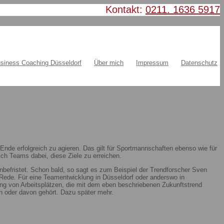
Kontakt:
0211. 1636 5917
siness Coaching Düsseldorf
Über mich
Impressum
Datenschutz
nde erfolgreich zu agieren. Das gilt für Sportmannschaften ebenso wie für
ch Teams dabei, diese Ziele zu erreichen.
nbefristet. Schon bald, so sagt es zum Beispiel der Trendforscher Sven
ie Rede. Für eine Teamentwicklung in Düsseldorf oder anderswo in
ung von Arbeitsplätzen, die mit dem eben beschriebenen Zukunftstrend
 oder davon gehört. Dazu später mehr.