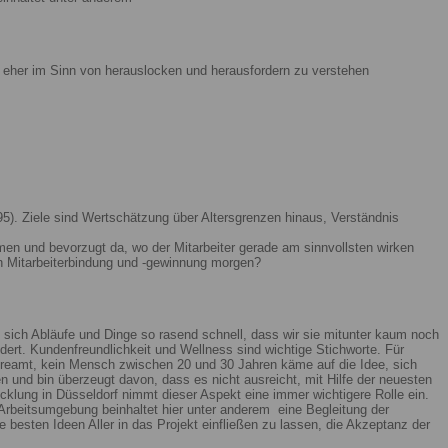
ist eher im Sinn von herauslocken und herausfordern zu verstehen
5). Ziele sind Wertschätzung über Altersgrenzen hinaus, Verständnis
men und bevorzugt da, wo der Mitarbeiter gerade am sinnvollsten wirken
n Mitarbeiterbindung und -gewinnung morgen?
 sich Abläufe und Dinge so rasend schnell, dass wir sie mitunter kaum noch
ert. Kundenfreundlichkeit und Wellness sind wichtige Stichworte. Für
reamt, kein Mensch zwischen 20 und 30 Jahren käme auf die Idee, sich
n und bin überzeugt davon, dass es nicht ausreicht, mit Hilfe der neuesten
lung in Düsseldorf nimmt dieser Aspekt eine immer wichtigere Rolle ein.
Arbeitsumgebung beinhaltet hier unter anderem eine Begleitung der
 besten Ideen Aller in das Projekt einfließen zu lassen, die Akzeptanz der