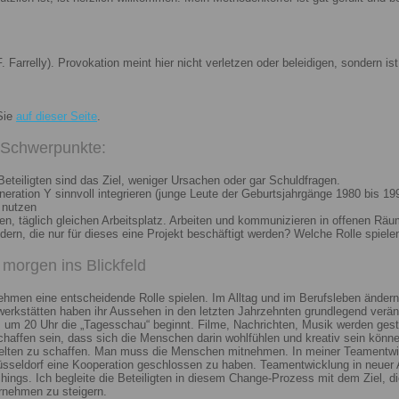
. Farrelly). Provokation meint hier nicht verletzen oder beleidigen, sondern 
Sie
auf dieser Seite
.
i Schwerpunkte:
eteiligten sind das Ziel, weniger Ursachen oder gar Schuldfragen.
ation Y sinnvoll integrieren (junge Leute der Geburtsjahrgänge 1980 bis 199
 nutzen
n, täglich gleichen Arbeitsplatz. Arbeiten und kommunizieren in offenen Räu
n, die nur für dieses eine Projekt beschäftigt werden? Welche Rolle spiele
morgen ins Blickfeld
nehmen eine entscheidende Rolle spielen. Im Alltag und im Berufsleben ändern
erkstätten haben ihr Aussehen in den letzten Jahrzehnten grundlegend veränd
um 20 Uhr die „Tagesschau“ beginnt. Filme, Nachrichten, Musik werden gest
chaffen sein, dass sich die Menschen darin wohlfühlen und kreativ sein könne
elten zu schaffen. Man muss die Menschen mitnehmen. In meiner Teamentwick
Düsseldorf eine Kooperation geschlossen zu haben. Teamentwicklung in neuer 
ngs. Ich begleite die Beteiligten in diesem Change-Prozess mit dem Ziel, die
rnehmen zu steigern.