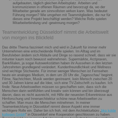
aufgebauten, täglich gleichen Arbeitsplatz. Arbeiten und
kommunizieren in offenen Räumen und bevorzugt da, wo der
Mitarbeiter gerade am sinnvollsten wirken kann. Was bedeutet
Führung morgen? Wie umgehen mit Teammitgliedern, die nur für
dieses eine Projekt beschäftigt werden? Welche Rolle spielen
Mitarbeiterbindung und -gewinnung morgen?
Teamentwicklung Düsseldorf nimmt die Arbeitswelt
von morgen ins Blickfeld
Das dritte Thema fasziniert mich und wird in Zukunft für immer mehr
Unternehmen eine entscheidende Rolle spielen. Im Alltag und im
Berufsleben ändern sich Abläufe und Dinge so rasend schnell, dass wir sie
mitunter kaum noch bewusst wahrnehmen. Supermärkte, Arztpraxen,
Bankfilialen, ja sogar Autowerkstätten haben ihr Aussehen in den letzten
Jahrzehnten grundlegend verändert. Kundenfreundlichkeit und Wellness
sind wichtige Stichworte. Für immer weniger Menschen ist Fernsehen
heute ein analoges Medium, in dem um 20 Uhr die „Tagesschau“ beginnt.
Filme, Nachrichten, Musik werden gestreamt, kein Mensch zwischen 20
und 30 Jahren käme auf die Idee, sich eine TV-Zeitschrift zu kaufen. Ich
finde: Neue Arbeitswelten müssen so geschaffen sein, dass sich die
Menschen darin wohlfühlen und kreativ sein können und bin überzeugt
davon, dass es nicht ausreicht, mit Hilfe der neuesten Erkenntnisse aus
Hirnforschung und Innenarchitektur schöne neue Arbeitswelten zu
schaffen. Man muss die Menschen mitnehmen. In meiner
Teamentwicklung in Düsseldorf nimmt dieser Aspekt eine immer
wichtigere Rolle ein. Daher bin ich froh, mit dem Architekturbüro „
bkp kolde
kollegen GmbH
“ in Düsseldorf eine Kooperation geschlossen zu haben.