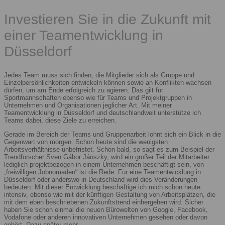
Investieren Sie in die Zukunft mit
einer Teamentwicklung in
Düsseldorf
Jedes Team muss sich finden, die Mitglieder sich als Gruppe und
Einzelpersönlichkeiten entwickeln können sowie an Konflikten wachsen
dürfen, um am Ende erfolgreich zu agieren. Das gilt für
Sportmannschaften ebenso wie für Teams und Projektgruppen in
Unternehmen und Organisationen jeglicher Art. Mit meiner
Teamentwicklung in Düsseldorf und deutschlandweit unterstütze ich
Teams dabei, diese Ziele zu erreichen.
Gerade im Bereich der Teams und Gruppenarbeit lohnt sich ein Blick in die
Gegenwart von morgen: Schon heute sind die wenigsten
Arbeitsverhältnisse unbefristet. Schon bald, so sagt es zum Beispiel der
Trendforscher Sven Gábor Jánszky, wird ein großer Teil der Mitarbeiter
lediglich projektbezogen in einem Unternehmen beschäftigt sein, von
„freiwilligen Jobnomaden“ ist die Rede. Für eine Teamentwicklung in
Düsseldorf oder anderswo in Deutschland wird dies Veränderungen
bedeuten. Mit dieser Entwicklung beschäftige ich mich schon heute
intensiv, ebenso wie mit der künftigen Gestaltung von Arbeitsplätzen, die
mit dem eben beschriebenen Zukunftstrend einhergehen wird. Sicher
haben Sie schon einmal die neuen Bürowelten von Google, Facebook,
Vodafone oder anderen innovativen Unternehmen gesehen oder davon
gehört. Dazu später mehr.