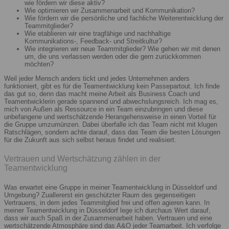
wie fördern wir diese aktiv?
Wie optimieren wir Zusammenarbeit und Kommunikation?
Wie fördern wir die persönliche und fachliche Weiterentwicklung der
Teammitglieder?
Wie etablieren wir eine tragfähige und nachhaltige
Kommunikations-, Feedback- und Streitkultur?
Wie integrieren wir neue Teammitglieder? Wie gehen wir mit denen
um, die uns verlassen werden oder die gern zurückkommen
möchten?
Weil jeder Mensch anders tickt und jedes Unternehmen anders
funktioniert, gibt es für die Teamentwicklung kein Passepartout. Ich finde
das gut so, denn das macht meine Arbeit als Business Coach und
Teamentwicklerin gerade spannend und abwechslungsreich. Ich mag es,
mich von Außen als Ressource in ein Team einzubringen und diese
unbefangene und wertschätzende Herangehensweise in einen Vorteil für
die Gruppe umzumünzen. Dabei überfalle ich das Team nicht mit klugen
Ratschlägen, sondern achte darauf, dass das Team die besten Lösungen
für die Zukunft aus sich selbst heraus findet und realisiert.
Vertrauen und Wertschätzung zählen in der
Teamentwicklung
Was erwartet eine Gruppe in meiner Teamentwicklung in Düsseldorf und
Umgebung? Zuallererst ein geschützter Raum des gegenseitigen
Vertrauens, in dem jedes Teammitglied frei und offen agieren kann. In
meiner Teamentwicklung in Düsseldorf lege ich durchaus Wert darauf,
dass wir auch Spaß in der Zusammenarbeit haben. Vertrauen und eine
wertschätzende Atmosphäre sind das A&O jeder Teamarbeit. Ich verfolge