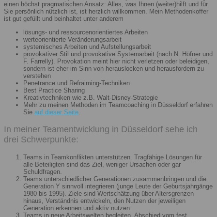
einen höchst pragmatischen Ansatz: Alles, was Ihnen (weiter)hilft und für
Sie persönlich nützlich ist, ist herzlich willkommen. Mein Methodenkoffer
ist gut gefüllt und beinhaltet unter anderem
lösungs- und ressourcenorientiertes Arbeiten
werteorientierte Veränderungsarbeit
systemisches Arbeiten und Aufstellungsarbeit
provokativer Stil und provokative Systemarbeit (nach N. Höfner und
F. Farrelly). Provokation meint hier nicht verletzen oder beleidigen,
sondern ist eher im Sinn von herauslocken und herausfordern zu
verstehen
Penetrance und Refraiming-Techniken
Best Practice Sharing
Kreativtechniken wie z.B. Walt-Disney-Strategie
Mehr zu meinen Methoden im Teamcoaching in Düsseldorf erfahren
Sie
auf dieser Seite
.
In meiner Teamentwicklung in Düsseldorf sehe ich
drei Schwerpunkte:
Teams in Teamkonflikten unterstützen. Tragfähige Lösungen für
alle Beteiligten sind das Ziel, weniger Ursachen oder gar
Schuldfragen.
Teams unterschiedlicher Generationen zusammenbringen und die
Generation Y sinnvoll integrieren (junge Leute der Geburtsjahrgänge
1980 bis 1995). Ziele sind Wertschätzung über Altersgrenzen
hinaus, Verständnis entwickeln, den Nutzen der jeweiligen
Generation erkennen und aktiv nutzen
Teams in neue Arbeitswelten begleiten. Abschied vom fest