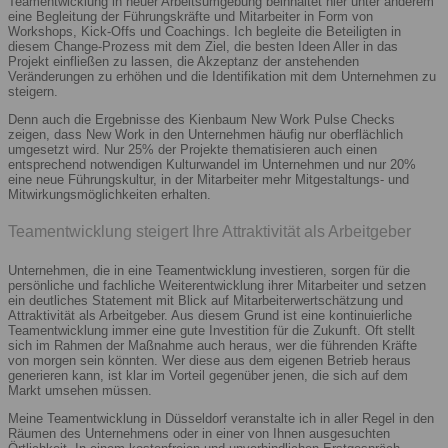
Teamentwicklung in neuer Arbeitsumgebung beinhaltet hier unter anderem
eine Begleitung der Führungskräfte und Mitarbeiter in Form von
Workshops, Kick-Offs und Coachings. Ich begleite die Beteiligten in
diesem Change-Prozess mit dem Ziel, die besten Ideen Aller in das
Projekt einfließen zu lassen, die Akzeptanz der anstehenden
Veränderungen zu erhöhen und die Identifikation mit dem Unternehmen zu
steigern.
Denn auch die Ergebnisse des Kienbaum New Work Pulse Checks
zeigen, dass New Work in den Unternehmen häufig nur oberflächlich
umgesetzt wird. Nur 25% der Projekte thematisieren auch einen
entsprechend notwendigen Kulturwandel im Unternehmen und nur 20%
eine neue Führungskultur, in der Mitarbeiter mehr Mitgestaltungs- und
Mitwirkungsmöglichkeiten erhalten.
Teamentwicklung steigert Ihre Attraktivität als Arbeitgeber
Unternehmen, die in eine Teamentwicklung investieren, sorgen für die
persönliche und fachliche Weiterentwicklung ihrer Mitarbeiter und setzen
ein deutliches Statement mit Blick auf Mitarbeiterwertschätzung und
Attraktivität als Arbeitgeber. Aus diesem Grund ist eine kontinuierliche
Teamentwicklung immer eine gute Investition für die Zukunft. Oft stellt
sich im Rahmen der Maßnahme auch heraus, wer die führenden Kräfte
von morgen sein könnten. Wer diese aus dem eigenen Betrieb heraus
generieren kann, ist klar im Vorteil gegenüber jenen, die sich auf dem
Markt umsehen müssen.
Meine Teamentwicklung in Düsseldorf veranstalte ich in aller Regel in den
Räumen des Unternehmens oder in einer von Ihnen ausgesuchten