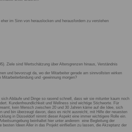
ist eher im Sinn von herauslocken und herausfordern zu verstehen
5). Ziele sind Wertschätzung über Altersgrenzen hinaus, Verständnis
men und bevorzugt da, wo der Mitarbeiter gerade am sinnvollsten wirken
n Mitarbeiterbindung und -gewinnung morgen?
 sich Abläufe und Dinge so rasend schnell, dass wir sie mitunter kaum noch
ert. Kundenfreundlichkeit und Wellness sind wichtige Stichworte. Für
reamt, kein Mensch zwischen 20 und 30 Jahren käme auf die Idee, sich
n und bin überzeugt davon, dass es nicht ausreicht, mit Hilfe der neuesten
lung in Düsseldorf nimmt dieser Aspekt eine immer wichtigere Rolle ein.
Arbeitsumgebung beinhaltet hier unter anderem eine Begleitung der
 besten Ideen Aller in das Projekt einfließen zu lassen, die Akzeptanz der