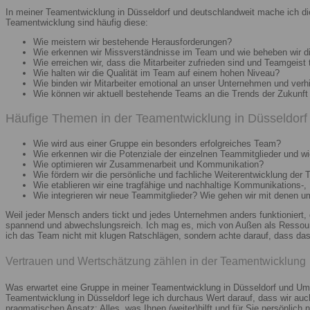
In meiner Teamentwicklung in Düsseldorf und deutschlandweit mache ich di
Teamentwicklung sind häufig diese:
Wie meistern wir bestehende Herausforderungen?
Wie erkennen wir Missverständnisse im Team und wie beheben wir d
Wie erreichen wir, dass die Mitarbeiter zufrieden sind und Teamgeist 
Wie halten wir die Qualität im Team auf einem hohen Niveau?
Wie binden wir Mitarbeiter emotional an unser Unternehmen und verh
Wie können wir aktuell bestehende Teams an die Trends der Zukunft 
Häufige Themen in der Teamentwicklung in Düsseldorf 
Wie wird aus einer Gruppe ein besonders erfolgreiches Team?
Wie erkennen wir die Potenziale der einzelnen Teammitglieder und wie
Wie optimieren wir Zusammenarbeit und Kommunikation?
Wie fördern wir die persönliche und fachliche Weiterentwicklung der 
Wie etablieren wir eine tragfähige und nachhaltige Kommunikations-,
Wie integrieren wir neue Teammitglieder? Wie gehen wir mit denen 
Weil jeder Mensch anders tickt und jedes Unternehmen anders funktioniert,
spannend und abwechslungsreich. Ich mag es, mich von Außen als Ressourc
ich das Team nicht mit klugen Ratschlägen, sondern achte darauf, dass das 
Vertrauen und Wertschätzung zählen in der Teamentwicklung
Was erwartet eine Gruppe in meiner Teamentwicklung in Düsseldorf und Umg
Teamentwicklung in Düsseldorf lege ich durchaus Wert darauf, dass wir au
pragmatischen Ansatz: Alles, was Ihnen (weiter)hilft und für Sie persönlich n