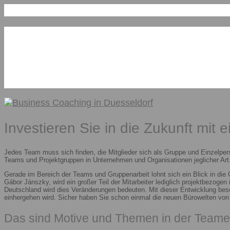
Investieren Sie in die Zukunft mit 
Jedes Team muss sich finden, die Mitglieder sich als Gruppe und Einzelper
Teams und Projektgruppen in Unternehmen und Organisationen jeglicher Art.
Gerade im Bereich der Teams und Gruppenarbeit lohnt sich ein Blick in die
Gábor Jánszky, wird ein großer Teil der Mitarbeiter lediglich projektbezoge
Deutschland wird dies Veränderungen bedeuten. Mit dieser Entwicklung besc
einhergehen wird. Sicher haben Sie schon einmal die neuen Bürowelten vo
Das sind Motive und Themen in der Teame