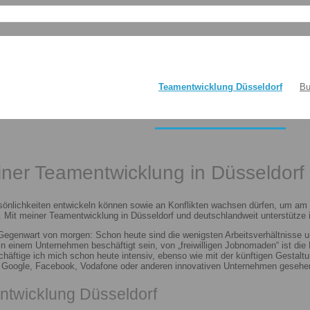
Teamentwicklung Düsseldorf
Bu
einer Teamentwicklung in Düsseldorf
sönlichkeiten entwickeln können sowie an Konflikten wachsen dürfen, um am E
 Mit meiner Teamentwicklung in Düsseldorf und deutschlandweit unterstütze i
 Gegenwart von morgen: Schon heute sind die wenigsten Arbeitsverhältnisse u
n in einem Unternehmen beschäftigt sein, von „freiwilligen Jobnomaden“ ist d
häftige ich mich schon heute intensiv, ebenso wie mit der künftigen Gestalt
n Google, Facebook, Vodafone oder anderen innovativen Unternehmen gesehen
ntwicklung Düsseldorf