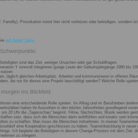
. Farrelly). Provokation meint hier nicht verletzen oder beleidigen, sondern 
Sie
auf dieser Seite
.
i Schwerpunkte:
eteiligten sind das Ziel, weniger Ursachen oder gar Schuldfragen.
ation Y sinnvoll integrieren (junge Leute der Geburtsjahrgänge 1980 bis 199
 nutzen
n, täglich gleichen Arbeitsplatz. Arbeiten und kommunizieren in offenen Räu
n, die nur für dieses eine Projekt beschäftigt werden? Welche Rolle spiele
morgen ins Blickfeld
nehmen eine entscheidende Rolle spielen. Im Alltag und im Berufsleben ändern
erkstätten haben ihr Aussehen in den letzten Jahrzehnten grundlegend veränd
um 20 Uhr die „Tagesschau“ beginnt. Filme, Nachrichten, Musik werden gest
chaffen sein, dass sich die Menschen darin wohlfühlen und kreativ sein könne
elten zu schaffen. Man muss die Menschen mitnehmen. In meiner Teamentwick
Düsseldorf eine Kooperation geschlossen zu haben. Teamentwicklung in neuer 
ngs. Ich begleite die Beteiligten in diesem Change-Prozess mit dem Ziel, die
rnehmen zu steigern.