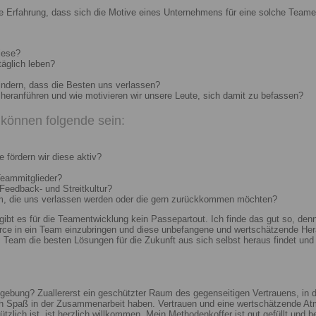
e Erfahrung, dass sich die Motive eines Unternehmens für eine solche Teame
iese?
täglich leben?
indern, dass die Besten uns verlassen?
heranführen und wie motivieren wir unsere Leute, sich damit zu befassen?
können folgende sein:
 fördern wir diese aktiv?
Teammitglieder?
 Feedback- und Streitkultur?
um, die uns verlassen werden oder die gern zurückkommen möchten?
 gibt es für die Teamentwicklung kein Passepartout. Ich finde das gut so, d
e in ein Team einzubringen und diese unbefangene und wertschätzende Hera
Team die besten Lösungen für die Zukunft aus sich selbst heraus findet und r
ebung? Zuallererst ein geschützter Raum des gegenseitigen Vertrauens, in de
ch Spaß in der Zusammenarbeit haben. Vertrauen und eine wertschätzende At
ützlich ist, ist herzlich willkommen. Mein Methodenkoffer ist gut gefüllt und 