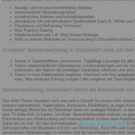
lösungs- und ressourcenorientiertes Arbeiten
werteorientierte Veränderungsarbeit
systemisches Arbeiten und Aufstellungsarbeit
provokativer Stil und provokative Systemarbeit (nach N. Höfner und F
Penetrance und Refraiming-Techniken
Best Practice Sharing
Kreativtechniken wie z.B. Walt-Disney-Strategie
Mehr zu meinen Methoden im Teamcoaching in Düsseldorf erfahren 
In meiner Teamentwicklung in Düsseldorf sehe ich dre
Teams in Teamkonflikten unterstützen. Tragfähige Lösungen für alle B
Teams unterschiedlicher Generationen zusammenbringen und die Gener
entwickeln, den Nutzen der jeweiligen Generation erkennen und aktiv
Teams in neue Arbeitswelten begleiten. Abschied vom fest aufgebaute
kann. Was bedeutet Führung morgen? Wie umgehen mit Teammitglieder
Teamentwicklung Düsseldorf nimmt die Arbeitswelt von 
Das dritte Thema fasziniert mich und wird in Zukunft für immer mehr Unter
bewusst wahrnehmen. Supermärkte, Arztpraxen, Bankfilialen, ja sogar Autow
immer weniger Menschen ist Fernsehen heute ein analoges Medium, in dem 
eine TV-Zeitschrift zu kaufen. Ich finde: Neue Arbeitswelten müssen so ges
Erkenntnisse aus Hirnforschung und Innenarchitektur schöne neue Arbeitsw
Daher bin ich froh, mit dem Architekturbüro „
bkp kolde kollegen GmbH
“ in 
Führungskräfte und Mitarbeiter in Form von Workshops, Kick-Offs und Coachi
anstehenden Veränderungen zu erhöhen und die Identifikation mit dem Unte