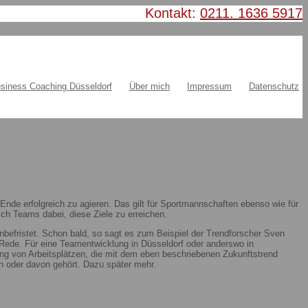
Kontakt:
0211. 1636 5917
siness Coaching Düsseldorf
Über mich
Impressum
Datenschutz
nde erfolgreich zu agieren. Das gilt für Sportmannschaften ebenso wie für
ch Teams dabei, diese Ziele zu erreichen.
nbefristet. Schon bald, so sagt es zum Beispiel der Trendforscher Sven
ie Rede. Für eine Teamentwicklung in Düsseldorf oder anderswo in
ung von Arbeitsplätzen, die mit dem eben beschriebenen Zukunftstrend
 oder davon gehört. Dazu später mehr.