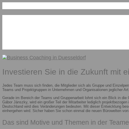
Investieren Sie in die Zukunft mit 
Jedes Team muss sich finden, die Mitglieder sich als Gruppe und Einzelper
Teams und Projektgruppen in Unternehmen und Organisationen jeglicher Art.
Gerade im Bereich der Teams und Gruppenarbeit lohnt sich ein Blick in die
Gábor Jánszky, wird ein großer Teil der Mitarbeiter lediglich projektbezoge
Deutschland wird dies Veränderungen bedeuten. Mit dieser Entwicklung besc
einhergehen wird. Sicher haben Sie schon einmal die neuen Bürowelten vo
Das sind Motive und Themen in der Teame