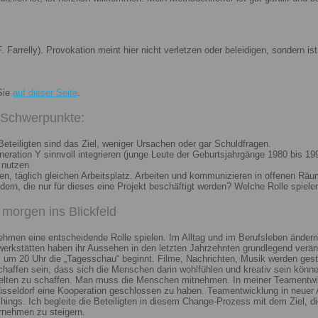
. Farrelly). Provokation meint hier nicht verletzen oder beleidigen, sondern 
Sie
auf dieser Seite
.
i Schwerpunkte:
eteiligten sind das Ziel, weniger Ursachen oder gar Schuldfragen.
ation Y sinnvoll integrieren (junge Leute der Geburtsjahrgänge 1980 bis 199
 nutzen
n, täglich gleichen Arbeitsplatz. Arbeiten und kommunizieren in offenen Räu
n, die nur für dieses eine Projekt beschäftigt werden? Welche Rolle spiele
morgen ins Blickfeld
nehmen eine entscheidende Rolle spielen. Im Alltag und im Berufsleben ändern
erkstätten haben ihr Aussehen in den letzten Jahrzehnten grundlegend veränd
um 20 Uhr die „Tagesschau“ beginnt. Filme, Nachrichten, Musik werden gest
chaffen sein, dass sich die Menschen darin wohlfühlen und kreativ sein könne
elten zu schaffen. Man muss die Menschen mitnehmen. In meiner Teamentwick
Düsseldorf eine Kooperation geschlossen zu haben. Teamentwicklung in neuer 
ngs. Ich begleite die Beteiligten in diesem Change-Prozess mit dem Ziel, die
rnehmen zu steigern.