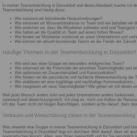
In meiner Teamentwicklung in Düsseldorf und deutschlandweit mache ich di
Teamentwicklung sind häufig diese:
Wie meistern wir bestehende Herausforderungen?
Wie erkennen wir Missverständnisse im Team und wie beheben wir d
Wie erreichen wir, dass die Mitarbeiter zufrieden sind und Teamgeist 
Wie halten wir die Qualität im Team auf einem hohen Niveau?
Wie binden wir Mitarbeiter emotional an unser Unternehmen und verh
Wie können wir aktuell bestehende Teams an die Trends der Zukunft 
Häufige Themen in der Teamentwicklung in Düsseldorf 
Wie wird aus einer Gruppe ein besonders erfolgreiches Team?
Wie erkennen wir die Potenziale der einzelnen Teammitglieder und wie
Wie optimieren wir Zusammenarbeit und Kommunikation?
Wie fördern wir die persönliche und fachliche Weiterentwicklung der 
Wie etablieren wir eine tragfähige und nachhaltige Kommunikations-,
Wie integrieren wir neue Teammitglieder? Wie gehen wir mit denen 
Weil jeder Mensch anders tickt und jedes Unternehmen anders funktioniert,
spannend und abwechslungsreich. Ich mag es, mich von Außen als Ressourc
ich das Team nicht mit klugen Ratschlägen, sondern achte darauf, dass das 
Vertrauen und Wertschätzung zählen in der Teamentwicklung
Was erwartet eine Gruppe in meiner Teamentwicklung in Düsseldorf und Umg
Teamentwicklung in Düsseldorf lege ich durchaus Wert darauf, dass wir au
pragmatischen Ansatz: Alles, was Ihnen (weiter)hilft und für Sie persönlich n