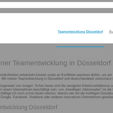
Teamentwicklung Düsseldorf
Bu
einer Teamentwicklung in Düsseldorf
sönlichkeiten entwickeln können sowie an Konflikten wachsen dürfen, um am E
 Mit meiner Teamentwicklung in Düsseldorf und deutschlandweit unterstütze i
 Gegenwart von morgen: Schon heute sind die wenigsten Arbeitsverhältnisse u
n in einem Unternehmen beschäftigt sein, von „freiwilligen Jobnomaden“ ist d
häftige ich mich schon heute intensiv, ebenso wie mit der künftigen Gestalt
n Google, Facebook, Vodafone oder anderen innovativen Unternehmen gesehen
ntwicklung Düsseldorf