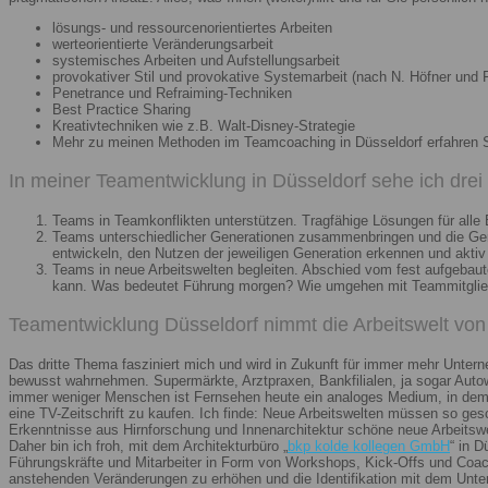
lösungs- und ressourcenorientiertes Arbeiten
werteorientierte Veränderungsarbeit
systemisches Arbeiten und Aufstellungsarbeit
provokativer Stil und provokative Systemarbeit (nach N. Höfner und F
Penetrance und Refraiming-Techniken
Best Practice Sharing
Kreativtechniken wie z.B. Walt-Disney-Strategie
Mehr zu meinen Methoden im Teamcoaching in Düsseldorf erfahren 
In meiner Teamentwicklung in Düsseldorf sehe ich dre
Teams in Teamkonflikten unterstützen. Tragfähige Lösungen für alle B
Teams unterschiedlicher Generationen zusammenbringen und die Gener
entwickeln, den Nutzen der jeweiligen Generation erkennen und aktiv
Teams in neue Arbeitswelten begleiten. Abschied vom fest aufgebaute
kann. Was bedeutet Führung morgen? Wie umgehen mit Teammitglieder
Teamentwicklung Düsseldorf nimmt die Arbeitswelt von 
Das dritte Thema fasziniert mich und wird in Zukunft für immer mehr Unter
bewusst wahrnehmen. Supermärkte, Arztpraxen, Bankfilialen, ja sogar Autow
immer weniger Menschen ist Fernsehen heute ein analoges Medium, in dem 
eine TV-Zeitschrift zu kaufen. Ich finde: Neue Arbeitswelten müssen so ges
Erkenntnisse aus Hirnforschung und Innenarchitektur schöne neue Arbeitsw
Daher bin ich froh, mit dem Architekturbüro „
bkp kolde kollegen GmbH
“ in 
Führungskräfte und Mitarbeiter in Form von Workshops, Kick-Offs und Coachi
anstehenden Veränderungen zu erhöhen und die Identifikation mit dem Unte