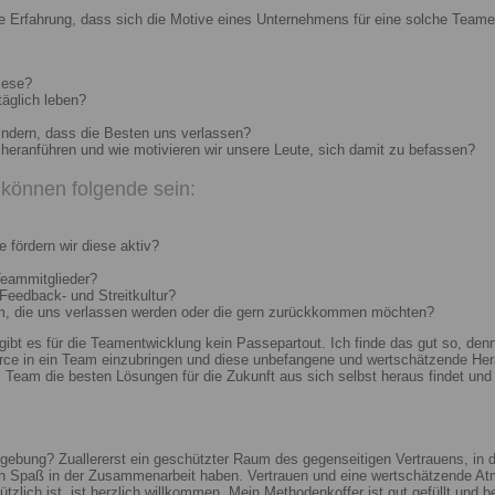
e Erfahrung, dass sich die Motive eines Unternehmens für eine solche Teame
iese?
täglich leben?
indern, dass die Besten uns verlassen?
heranführen und wie motivieren wir unsere Leute, sich damit zu befassen?
können folgende sein:
 fördern wir diese aktiv?
Teammitglieder?
 Feedback- und Streitkultur?
um, die uns verlassen werden oder die gern zurückkommen möchten?
 gibt es für die Teamentwicklung kein Passepartout. Ich finde das gut so, d
e in ein Team einzubringen und diese unbefangene und wertschätzende Hera
Team die besten Lösungen für die Zukunft aus sich selbst heraus findet und r
ebung? Zuallererst ein geschützter Raum des gegenseitigen Vertrauens, in de
ch Spaß in der Zusammenarbeit haben. Vertrauen und eine wertschätzende At
ützlich ist, ist herzlich willkommen. Mein Methodenkoffer ist gut gefüllt und 