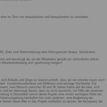
ist eher im Sinn von herauslocken und herausfordern zu verstehen
5). Ziele sind Wertschätzung über Altersgrenzen hinaus, Verständnis
men und bevorzugt da, wo der Mitarbeiter gerade am sinnvollsten wirken
n Mitarbeiterbindung und -gewinnung morgen?
 sich Abläufe und Dinge so rasend schnell, dass wir sie mitunter kaum noch
ert. Kundenfreundlichkeit und Wellness sind wichtige Stichworte. Für
reamt, kein Mensch zwischen 20 und 30 Jahren käme auf die Idee, sich
n und bin überzeugt davon, dass es nicht ausreicht, mit Hilfe der neuesten
lung in Düsseldorf nimmt dieser Aspekt eine immer wichtigere Rolle ein.
Arbeitsumgebung beinhaltet hier unter anderem eine Begleitung der
 besten Ideen Aller in das Projekt einfließen zu lassen, die Akzeptanz der