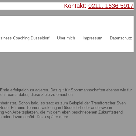
Kontakt:
0211. 1636 5917
siness Coaching Düsseldorf
Über mich
Impressum
Datenschutz
nde erfolgreich zu agieren. Das gilt für Sportmannschaften ebenso wie für
ch Teams dabei, diese Ziele zu erreichen.
nbefristet. Schon bald, so sagt es zum Beispiel der Trendforscher Sven
ie Rede. Für eine Teamentwicklung in Düsseldorf oder anderswo in
ung von Arbeitsplätzen, die mit dem eben beschriebenen Zukunftstrend
 oder davon gehört. Dazu später mehr.