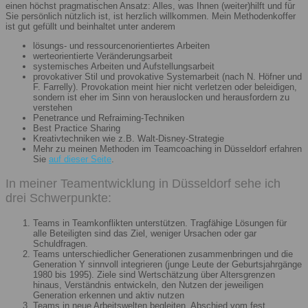
einen höchst pragmatischen Ansatz: Alles, was Ihnen (weiter)hilft und für
Sie persönlich nützlich ist, ist herzlich willkommen. Mein Methodenkoffer
ist gut gefüllt und beinhaltet unter anderem
lösungs- und ressourcenorientiertes Arbeiten
werteorientierte Veränderungsarbeit
systemisches Arbeiten und Aufstellungsarbeit
provokativer Stil und provokative Systemarbeit (nach N. Höfner und
F. Farrelly). Provokation meint hier nicht verletzen oder beleidigen,
sondern ist eher im Sinn von herauslocken und herausfordern zu
verstehen
Penetrance und Refraiming-Techniken
Best Practice Sharing
Kreativtechniken wie z.B. Walt-Disney-Strategie
Mehr zu meinen Methoden im Teamcoaching in Düsseldorf erfahren
Sie
auf dieser Seite
.
In meiner Teamentwicklung in Düsseldorf sehe ich
drei Schwerpunkte:
Teams in Teamkonflikten unterstützen. Tragfähige Lösungen für
alle Beteiligten sind das Ziel, weniger Ursachen oder gar
Schuldfragen.
Teams unterschiedlicher Generationen zusammenbringen und die
Generation Y sinnvoll integrieren (junge Leute der Geburtsjahrgänge
1980 bis 1995). Ziele sind Wertschätzung über Altersgrenzen
hinaus, Verständnis entwickeln, den Nutzen der jeweiligen
Generation erkennen und aktiv nutzen
Teams in neue Arbeitswelten begleiten. Abschied vom fest