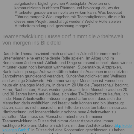
aufgebauten, täglich gleichen Arbeitsplatz. Arbeiten und
kommunizieren in offenen Räumen und bevorzugt da, wo der
Mitarbeiter gerade am sinnvollsten wirken kann. Was bedeutet
Führung morgen? Wie umgehen mit Teammitgliedern, die nur für
dieses eine Projekt beschäftigt werden? Welche Rolle spielen
Mitarbeiterbindung und -gewinnung morgen?
Teamentwicklung Düsseldorf nimmt die Arbeitswelt
von morgen ins Blickfeld
Das dritte Thema fasziniert mich und wird in Zukunft für immer mehr
Unternehmen eine entscheidende Rolle spielen. Im Alltag und im
Berufsleben ändern sich Abläufe und Dinge so rasend schnell, dass wir sie
mitunter kaum noch bewusst wahrnehmen. Supermärkte, Arztpraxen,
Bankfilialen, ja sogar Autowerkstätten haben ihr Aussehen in den letzten
Jahrzehnten grundlegend verändert. Kundenfreundlichkeit und Wellness
sind wichtige Stichworte. Für immer weniger Menschen ist Fernsehen
heute ein analoges Medium, in dem um 20 Uhr die „Tagesschau“ beginnt.
Filme, Nachrichten, Musik werden gestreamt, kein Mensch zwischen 20
und 30 Jahren käme auf die Idee, sich eine TV-Zeitschrift zu kaufen. Ich
finde: Neue Arbeitswelten müssen so geschaffen sein, dass sich die
Menschen darin wohlfühlen und kreativ sein können und bin überzeugt
davon, dass es nicht ausreicht, mit Hilfe der neuesten Erkenntnisse aus
Hirnforschung und Innenarchitektur schöne neue Arbeitswelten zu
schaffen. Man muss die Menschen mitnehmen. In meiner
Teamentwicklung in Düsseldorf nimmt dieser Aspekt eine immer
wichtigere Rolle ein. Daher bin ich froh, mit dem Architekturbüro „
bkp kolde
kollegen GmbH
“ in Düsseldorf eine Kooperation geschlossen zu haben.