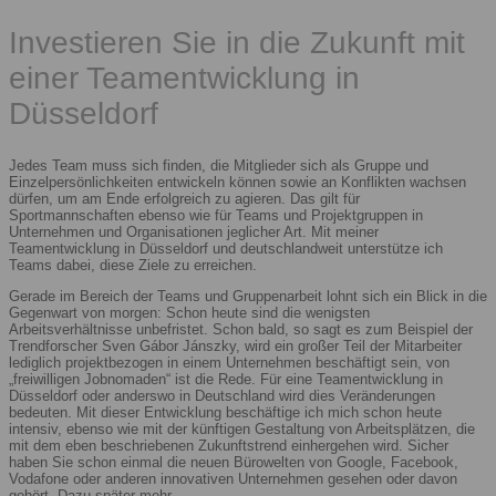
Investieren Sie in die Zukunft mit
einer Teamentwicklung in
Düsseldorf
Jedes Team muss sich finden, die Mitglieder sich als Gruppe und
Einzelpersönlichkeiten entwickeln können sowie an Konflikten wachsen
dürfen, um am Ende erfolgreich zu agieren. Das gilt für
Sportmannschaften ebenso wie für Teams und Projektgruppen in
Unternehmen und Organisationen jeglicher Art. Mit meiner
Teamentwicklung in Düsseldorf und deutschlandweit unterstütze ich
Teams dabei, diese Ziele zu erreichen.
Gerade im Bereich der Teams und Gruppenarbeit lohnt sich ein Blick in die
Gegenwart von morgen: Schon heute sind die wenigsten
Arbeitsverhältnisse unbefristet. Schon bald, so sagt es zum Beispiel der
Trendforscher Sven Gábor Jánszky, wird ein großer Teil der Mitarbeiter
lediglich projektbezogen in einem Unternehmen beschäftigt sein, von
„freiwilligen Jobnomaden“ ist die Rede. Für eine Teamentwicklung in
Düsseldorf oder anderswo in Deutschland wird dies Veränderungen
bedeuten. Mit dieser Entwicklung beschäftige ich mich schon heute
intensiv, ebenso wie mit der künftigen Gestaltung von Arbeitsplätzen, die
mit dem eben beschriebenen Zukunftstrend einhergehen wird. Sicher
haben Sie schon einmal die neuen Bürowelten von Google, Facebook,
Vodafone oder anderen innovativen Unternehmen gesehen oder davon
gehört. Dazu später mehr.