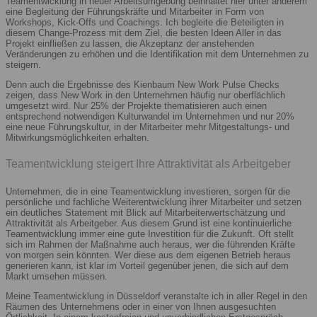
Teamentwicklung in neuer Arbeitsumgebung beinhaltet hier unter anderem
eine Begleitung der Führungskräfte und Mitarbeiter in Form von
Workshops, Kick-Offs und Coachings. Ich begleite die Beteiligten in
diesem Change-Prozess mit dem Ziel, die besten Ideen Aller in das
Projekt einfließen zu lassen, die Akzeptanz der anstehenden
Veränderungen zu erhöhen und die Identifikation mit dem Unternehmen zu
steigern.
Denn auch die Ergebnisse des Kienbaum New Work Pulse Checks
zeigen, dass New Work in den Unternehmen häufig nur oberflächlich
umgesetzt wird. Nur 25% der Projekte thematisieren auch einen
entsprechend notwendigen Kulturwandel im Unternehmen und nur 20%
eine neue Führungskultur, in der Mitarbeiter mehr Mitgestaltungs- und
Mitwirkungsmöglichkeiten erhalten.
Teamentwicklung steigert Ihre Attraktivität als Arbeitgeber
Unternehmen, die in eine Teamentwicklung investieren, sorgen für die
persönliche und fachliche Weiterentwicklung ihrer Mitarbeiter und setzen
ein deutliches Statement mit Blick auf Mitarbeiterwertschätzung und
Attraktivität als Arbeitgeber. Aus diesem Grund ist eine kontinuierliche
Teamentwicklung immer eine gute Investition für die Zukunft. Oft stellt
sich im Rahmen der Maßnahme auch heraus, wer die führenden Kräfte
von morgen sein könnten. Wer diese aus dem eigenen Betrieb heraus
generieren kann, ist klar im Vorteil gegenüber jenen, die sich auf dem
Markt umsehen müssen.
Meine Teamentwicklung in Düsseldorf veranstalte ich in aller Regel in den
Räumen des Unternehmens oder in einer von Ihnen ausgesuchten