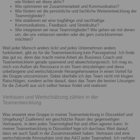
wie fördern wir diese aktiv?
Wie optimieren wir Zusammenarbeit und Kommunikation?
Wie fördern wir die persönliche und fachliche Weiterentwicklung der
Teammitglieder?
Wie etablieren wir eine tragfähige und nachhaltige
Kommunikations-, Feedback- und Streitkultur?
Wie integrieren wir neue Teammitglieder? Wie gehen wir mit denen
um, die uns verlassen werden oder die gern zurückkommen
möchten?
Weil jeder Mensch anders tickt und jedes Unternehmen anders
funktioniert, gibt es für die Teamentwicklung kein Passepartout. Ich finde
das gut so, denn das macht meine Arbeit als Business Coach und
Teamentwicklerin gerade spannend und abwechslungsreich. Ich mag es,
mich von Außen als Ressource in ein Team einzubringen und diese
unbefangene und wertschätzende Herangehensweise in einen Vorteil für
die Gruppe umzumünzen. Dabei überfalle ich das Team nicht mit klugen
Ratschlägen, sondern achte darauf, dass das Team die besten Lösungen
für die Zukunft aus sich selbst heraus findet und realisiert.
Vertrauen und Wertschätzung zählen in der
Teamentwicklung
Was erwartet eine Gruppe in meiner Teamentwicklung in Düsseldorf und
Umgebung? Zuallererst ein geschützter Raum des gegenseitigen
Vertrauens, in dem jedes Teammitglied frei und offen agieren kann. In
meiner Teamentwicklung in Düsseldorf lege ich durchaus Wert darauf,
dass wir auch Spaß in der Zusammenarbeit haben. Vertrauen und eine
wertschätzende Atmosphäre sind das A&O jeder Teamarbeit. Ich verfolge