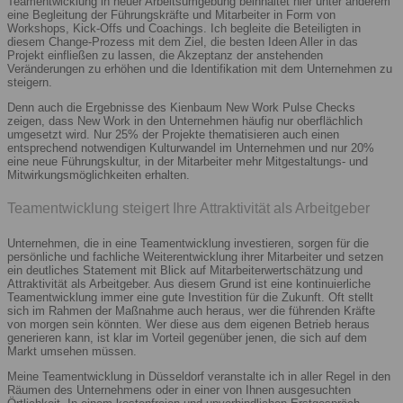
Teamentwicklung in neuer Arbeitsumgebung beinhaltet hier unter anderem
eine Begleitung der Führungskräfte und Mitarbeiter in Form von
Workshops, Kick-Offs und Coachings. Ich begleite die Beteiligten in
diesem Change-Prozess mit dem Ziel, die besten Ideen Aller in das
Projekt einfließen zu lassen, die Akzeptanz der anstehenden
Veränderungen zu erhöhen und die Identifikation mit dem Unternehmen zu
steigern.
Denn auch die Ergebnisse des Kienbaum New Work Pulse Checks
zeigen, dass New Work in den Unternehmen häufig nur oberflächlich
umgesetzt wird. Nur 25% der Projekte thematisieren auch einen
entsprechend notwendigen Kulturwandel im Unternehmen und nur 20%
eine neue Führungskultur, in der Mitarbeiter mehr Mitgestaltungs- und
Mitwirkungsmöglichkeiten erhalten.
Teamentwicklung steigert Ihre Attraktivität als Arbeitgeber
Unternehmen, die in eine Teamentwicklung investieren, sorgen für die
persönliche und fachliche Weiterentwicklung ihrer Mitarbeiter und setzen
ein deutliches Statement mit Blick auf Mitarbeiterwertschätzung und
Attraktivität als Arbeitgeber. Aus diesem Grund ist eine kontinuierliche
Teamentwicklung immer eine gute Investition für die Zukunft. Oft stellt
sich im Rahmen der Maßnahme auch heraus, wer die führenden Kräfte
von morgen sein könnten. Wer diese aus dem eigenen Betrieb heraus
generieren kann, ist klar im Vorteil gegenüber jenen, die sich auf dem
Markt umsehen müssen.
Meine Teamentwicklung in Düsseldorf veranstalte ich in aller Regel in den
Räumen des Unternehmens oder in einer von Ihnen ausgesuchten