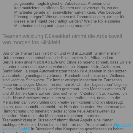
aufgebauten, täglich gleichen Arbeitsplatz. Arbeiten und
kommunizieren in offenen Räumen und bevorzugt da, wo der
Mitarbeiter gerade am sinnvollsten wirken kann. Was bedeutet
Führung morgen? Wie umgehen mit Teammitgliedern, die nur für
dieses eine Projekt beschäftigt werden? Welche Rolle spielen
Mitarbeiterbindung und -gewinnung morgen?
Teamentwicklung Düsseldorf nimmt die Arbeitswelt
von morgen ins Blickfeld
Das dritte Thema fasziniert mich und wird in Zukunft für immer mehr
Unternehmen eine entscheidende Rolle spielen. Im Alltag und im
Berufsleben ändern sich Abläufe und Dinge so rasend schnell, dass wir sie
mitunter kaum noch bewusst wahrnehmen. Supermärkte, Arztpraxen,
Bankfilialen, ja sogar Autowerkstätten haben ihr Aussehen in den letzten
Jahrzehnten grundlegend verändert. Kundenfreundlichkeit und Wellness
sind wichtige Stichworte. Für immer weniger Menschen ist Fernsehen
heute ein analoges Medium, in dem um 20 Uhr die „Tagesschau“ beginnt.
Filme, Nachrichten, Musik werden gestreamt, kein Mensch zwischen 20
und 30 Jahren käme auf die Idee, sich eine TV-Zeitschrift zu kaufen. Ich
finde: Neue Arbeitswelten müssen so geschaffen sein, dass sich die
Menschen darin wohlfühlen und kreativ sein können und bin überzeugt
davon, dass es nicht ausreicht, mit Hilfe der neuesten Erkenntnisse aus
Hirnforschung und Innenarchitektur schöne neue Arbeitswelten zu
schaffen. Man muss die Menschen mitnehmen. In meiner
Teamentwicklung in Düsseldorf nimmt dieser Aspekt eine immer
wichtigere Rolle ein. Daher bin ich froh, mit dem Architekturbüro „
bkp kolde
kollegen GmbH
“ in Düsseldorf eine Kooperation geschlossen zu haben.