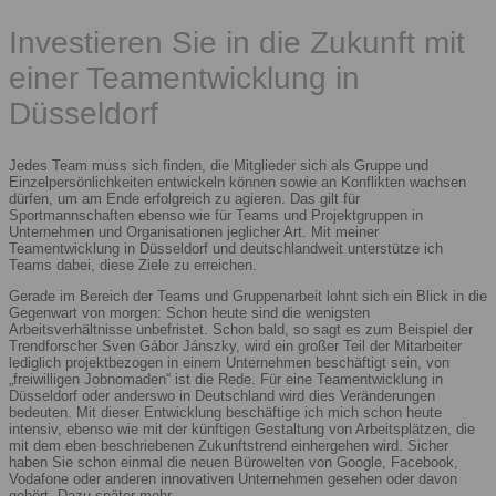
Investieren Sie in die Zukunft mit
einer Teamentwicklung in
Düsseldorf
Jedes Team muss sich finden, die Mitglieder sich als Gruppe und
Einzelpersönlichkeiten entwickeln können sowie an Konflikten wachsen
dürfen, um am Ende erfolgreich zu agieren. Das gilt für
Sportmannschaften ebenso wie für Teams und Projektgruppen in
Unternehmen und Organisationen jeglicher Art. Mit meiner
Teamentwicklung in Düsseldorf und deutschlandweit unterstütze ich
Teams dabei, diese Ziele zu erreichen.
Gerade im Bereich der Teams und Gruppenarbeit lohnt sich ein Blick in die
Gegenwart von morgen: Schon heute sind die wenigsten
Arbeitsverhältnisse unbefristet. Schon bald, so sagt es zum Beispiel der
Trendforscher Sven Gábor Jánszky, wird ein großer Teil der Mitarbeiter
lediglich projektbezogen in einem Unternehmen beschäftigt sein, von
„freiwilligen Jobnomaden“ ist die Rede. Für eine Teamentwicklung in
Düsseldorf oder anderswo in Deutschland wird dies Veränderungen
bedeuten. Mit dieser Entwicklung beschäftige ich mich schon heute
intensiv, ebenso wie mit der künftigen Gestaltung von Arbeitsplätzen, die
mit dem eben beschriebenen Zukunftstrend einhergehen wird. Sicher
haben Sie schon einmal die neuen Bürowelten von Google, Facebook,
Vodafone oder anderen innovativen Unternehmen gesehen oder davon
gehört. Dazu später mehr.