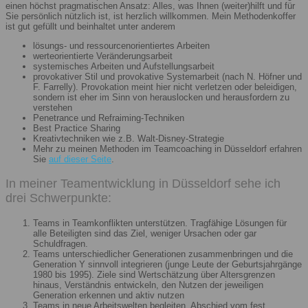
einen höchst pragmatischen Ansatz: Alles, was Ihnen (weiter)hilft und für
Sie persönlich nützlich ist, ist herzlich willkommen. Mein Methodenkoffer
ist gut gefüllt und beinhaltet unter anderem
lösungs- und ressourcenorientiertes Arbeiten
werteorientierte Veränderungsarbeit
systemisches Arbeiten und Aufstellungsarbeit
provokativer Stil und provokative Systemarbeit (nach N. Höfner und
F. Farrelly). Provokation meint hier nicht verletzen oder beleidigen,
sondern ist eher im Sinn von herauslocken und herausfordern zu
verstehen
Penetrance und Refraiming-Techniken
Best Practice Sharing
Kreativtechniken wie z.B. Walt-Disney-Strategie
Mehr zu meinen Methoden im Teamcoaching in Düsseldorf erfahren
Sie
auf dieser Seite
.
In meiner Teamentwicklung in Düsseldorf sehe ich
drei Schwerpunkte:
Teams in Teamkonflikten unterstützen. Tragfähige Lösungen für
alle Beteiligten sind das Ziel, weniger Ursachen oder gar
Schuldfragen.
Teams unterschiedlicher Generationen zusammenbringen und die
Generation Y sinnvoll integrieren (junge Leute der Geburtsjahrgänge
1980 bis 1995). Ziele sind Wertschätzung über Altersgrenzen
hinaus, Verständnis entwickeln, den Nutzen der jeweiligen
Generation erkennen und aktiv nutzen
Teams in neue Arbeitswelten begleiten. Abschied vom fest