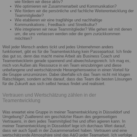
wie fördern wir diese aktiv?
Wie optimieren wir Zusammenarbeit und Kommunikation?
Wie fördern wir die persönliche und fachliche Weiterentwicklung der
Teammitglieder?
Wie etablieren wir eine tragfähige und nachhaltige
Kommunikations-, Feedback- und Streitkultur?
Wie integrieren wir neue Teammitglieder? Wie gehen wir mit denen
um, die uns verlassen werden oder die gern zurückkommen
möchten?
Weil jeder Mensch anders tickt und jedes Unternehmen anders
funktioniert, gibt es für die Teamentwicklung kein Passepartout. Ich finde
das gut so, denn das macht meine Arbeit als Business Coach und
Teamentwicklerin gerade spannend und abwechslungsreich. Ich mag es,
mich von Außen als Ressource in ein Team einzubringen und diese
unbefangene und wertschätzende Herangehensweise in einen Vorteil für
die Gruppe umzumünzen. Dabei überfalle ich das Team nicht mit klugen
Ratschlägen, sondern achte darauf, dass das Team die besten Lösungen
für die Zukunft aus sich selbst heraus findet und realisiert.
Vertrauen und Wertschätzung zählen in der
Teamentwicklung
Was erwartet eine Gruppe in meiner Teamentwicklung in Düsseldorf und
Umgebung? Zuallererst ein geschützter Raum des gegenseitigen
Vertrauens, in dem jedes Teammitglied frei und offen agieren kann. In
meiner Teamentwicklung in Düsseldorf lege ich durchaus Wert darauf,
dass wir auch Spaß in der Zusammenarbeit haben. Vertrauen und eine
wertschätzende Atmosphäre sind das A&O jeder Teamarbeit. Ich verfolge