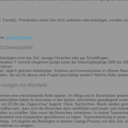
. Farrelly). Provokation meint hier nicht verletzen oder beleidigen, sondern 
Sie
auf dieser Seite
.
i Schwerpunkte:
eteiligten sind das Ziel, weniger Ursachen oder gar Schuldfragen.
ation Y sinnvoll integrieren (junge Leute der Geburtsjahrgänge 1980 bis 199
 nutzen
n, täglich gleichen Arbeitsplatz. Arbeiten und kommunizieren in offenen Räu
n, die nur für dieses eine Projekt beschäftigt werden? Welche Rolle spiele
morgen ins Blickfeld
nehmen eine entscheidende Rolle spielen. Im Alltag und im Berufsleben ändern
erkstätten haben ihr Aussehen in den letzten Jahrzehnten grundlegend veränd
um 20 Uhr die „Tagesschau“ beginnt. Filme, Nachrichten, Musik werden gest
chaffen sein, dass sich die Menschen darin wohlfühlen und kreativ sein könne
elten zu schaffen. Man muss die Menschen mitnehmen. In meiner Teamentwick
Düsseldorf eine Kooperation geschlossen zu haben. Teamentwicklung in neuer 
ngs. Ich begleite die Beteiligten in diesem Change-Prozess mit dem Ziel, die
rnehmen zu steigern.