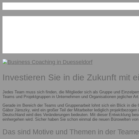
Investieren Sie in die Zukunft mit 
Jedes Team muss sich finden, die Mitglieder sich als Gruppe und Einzelper
Teams und Projektgruppen in Unternehmen und Organisationen jeglicher Art.
Gerade im Bereich der Teams und Gruppenarbeit lohnt sich ein Blick in die
Gábor Jánszky, wird ein großer Teil der Mitarbeiter lediglich projektbezoge
Deutschland wird dies Veränderungen bedeuten. Mit dieser Entwicklung besc
einhergehen wird. Sicher haben Sie schon einmal die neuen Bürowelten vo
Das sind Motive und Themen in der Teame