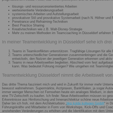
lösungs- und ressourcenorientiertes Arbeiten
werteorientierte Veränderungsarbeit
systemisches Arbeiten und Aufstellungsarbeit
provokativer Stil und provokative Systemarbeit (nach N. Höfner und F
Penetrance und Refraiming-Techniken
Best Practice Sharing
Kreativtechniken wie z.B. Walt-Disney-Strategie
Mehr zu meinen Methoden im Teamcoaching in Düsseldorf erfahren 
In meiner Teamentwicklung in Düsseldorf sehe ich dre
Teams in Teamkonflikten unterstützen. Tragfähige Lösungen für alle B
Teams unterschiedlicher Generationen zusammenbringen und die Gener
entwickeln, den Nutzen der jeweiligen Generation erkennen und aktiv
Teams in neue Arbeitswelten begleiten. Abschied vom fest aufgebaute
kann. Was bedeutet Führung morgen? Wie umgehen mit Teammitglieder
Teamentwicklung Düsseldorf nimmt die Arbeitswelt von 
Das dritte Thema fasziniert mich und wird in Zukunft für immer mehr Unter
bewusst wahrnehmen. Supermärkte, Arztpraxen, Bankfilialen, ja sogar Autow
immer weniger Menschen ist Fernsehen heute ein analoges Medium, in dem 
eine TV-Zeitschrift zu kaufen. Ich finde: Neue Arbeitswelten müssen so ges
Erkenntnisse aus Hirnforschung und Innenarchitektur schöne neue Arbeitsw
Daher bin ich froh, mit dem Architekturbüro „
bkp kolde kollegen GmbH
“ in 
Führungskräfte und Mitarbeiter in Form von Workshops, Kick-Offs und Coachi
anstehenden Veränderungen zu erhöhen und die Identifikation mit dem Unte