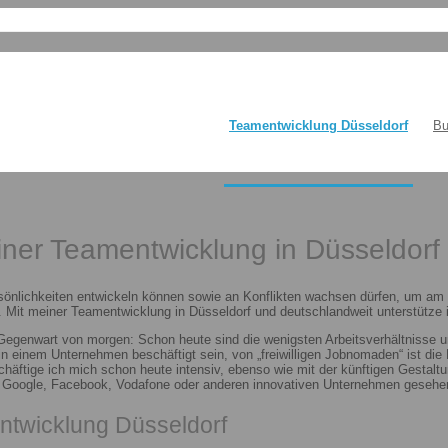
Teamentwicklung Düsseldorf
Bu
einer Teamentwicklung in Düsseldorf
sönlichkeiten entwickeln können sowie an Konflikten wachsen dürfen, um am E
 Mit meiner Teamentwicklung in Düsseldorf und deutschlandweit unterstütze i
 Gegenwart von morgen: Schon heute sind die wenigsten Arbeitsverhältnisse u
n in einem Unternehmen beschäftigt sein, von „freiwilligen Jobnomaden“ ist d
häftige ich mich schon heute intensiv, ebenso wie mit der künftigen Gestalt
n Google, Facebook, Vodafone oder anderen innovativen Unternehmen gesehen
ntwicklung Düsseldorf