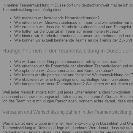
In meiner Teamentwicklung in Düsseldorf und deutschlandweit mache ich di
Teamentwicklung sind häufig diese:
Wie meistern wir bestehende Herausforderungen?
Wie erkennen wir Missverständnisse im Team und wie beheben wir d
Wie erreichen wir, dass die Mitarbeiter zufrieden sind und Teamgeist 
Wie halten wir die Qualität im Team auf einem hohen Niveau?
Wie binden wir Mitarbeiter emotional an unser Unternehmen und verh
Wie können wir aktuell bestehende Teams an die Trends der Zukunft 
Häufige Themen in der Teamentwicklung in Düsseldorf 
Wie wird aus einer Gruppe ein besonders erfolgreiches Team?
Wie erkennen wir die Potenziale der einzelnen Teammitglieder und wie
Wie optimieren wir Zusammenarbeit und Kommunikation?
Wie fördern wir die persönliche und fachliche Weiterentwicklung der 
Wie etablieren wir eine tragfähige und nachhaltige Kommunikations-,
Wie integrieren wir neue Teammitglieder? Wie gehen wir mit denen 
Weil jeder Mensch anders tickt und jedes Unternehmen anders funktioniert,
spannend und abwechslungsreich. Ich mag es, mich von Außen als Ressourc
ich das Team nicht mit klugen Ratschlägen, sondern achte darauf, dass das 
Vertrauen und Wertschätzung zählen in der Teamentwicklung
Was erwartet eine Gruppe in meiner Teamentwicklung in Düsseldorf und Umg
Teamentwicklung in Düsseldorf lege ich durchaus Wert darauf, dass wir au
pragmatischen Ansatz: Alles, was Ihnen (weiter)hilft und für Sie persönlich n