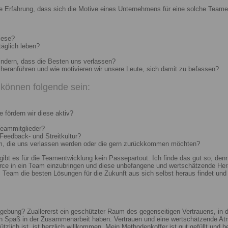
e Erfahrung, dass sich die Motive eines Unternehmens für eine solche Teame
iese?
täglich leben?
indern, dass die Besten uns verlassen?
heranführen und wie motivieren wir unsere Leute, sich damit zu befassen?
können folgende sein:
 fördern wir diese aktiv?
Teammitglieder?
 Feedback- und Streitkultur?
um, die uns verlassen werden oder die gern zurückkommen möchten?
 gibt es für die Teamentwicklung kein Passepartout. Ich finde das gut so, d
e in ein Team einzubringen und diese unbefangene und wertschätzende Hera
Team die besten Lösungen für die Zukunft aus sich selbst heraus findet und r
ebung? Zuallererst ein geschützter Raum des gegenseitigen Vertrauens, in de
ch Spaß in der Zusammenarbeit haben. Vertrauen und eine wertschätzende At
ützlich ist, ist herzlich willkommen. Mein Methodenkoffer ist gut gefüllt und 