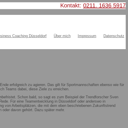
Kontakt:
0211. 1636 5917
siness Coaching Düsseldorf
Über mich
Impressum
Datenschutz
nde erfolgreich zu agieren. Das gilt für Sportmannschaften ebenso wie für
ch Teams dabei, diese Ziele zu erreichen.
nbefristet. Schon bald, so sagt es zum Beispiel der Trendforscher Sven
ie Rede. Für eine Teamentwicklung in Düsseldorf oder anderswo in
ung von Arbeitsplätzen, die mit dem eben beschriebenen Zukunftstrend
 oder davon gehört. Dazu später mehr.