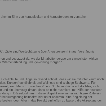
ist eher im Sinn von herauslocken und herausfordern zu verstehen
5). Ziele sind Wertschätzung über Altersgrenzen hinaus, Verständnis
men und bevorzugt da, wo der Mitarbeiter gerade am sinnvollsten wirken
n Mitarbeiterbindung und -gewinnung morgen?
 sich Abläufe und Dinge so rasend schnell, dass wir sie mitunter kaum noch
ert. Kundenfreundlichkeit und Wellness sind wichtige Stichworte. Für
reamt, kein Mensch zwischen 20 und 30 Jahren käme auf die Idee, sich
n und bin überzeugt davon, dass es nicht ausreicht, mit Hilfe der neuesten
lung in Düsseldorf nimmt dieser Aspekt eine immer wichtigere Rolle ein.
Arbeitsumgebung beinhaltet hier unter anderem eine Begleitung der
 besten Ideen Aller in das Projekt einfließen zu lassen, die Akzeptanz der